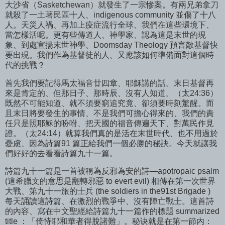
大沙省（Sasketchewan）就發生了一宗慘案。有兩兄弟拿刀
就殺了一土著民區十人、indigenous community 並傷了十八
人。天災人禍、再加上疫症流行全球、我們在這些環境下、
當怎樣活呢。更有些傳道人、神學家、認為這是末世的現
象、到處宣揚末世神學、Doomsday Theology 預言敵基督快
要出現。我們作為基督徒的人、又應該如何準備面對這個時
代的挑戰？
首先我們要記得馬太福音廿四章、耶穌講的話。末日基督再
來是肯定的、但那日子、那時辰、沒有人知道。（太24:36）
既然不可能知道、就不須要窮追究竟、卻須要時刻驚醒。而
且末日將要發生的事情、不是我們可擔心得來的、我們的責
任只是照耶穌的吩咐、把天國的福音傳遍天下、對萬民作見
證。（太24:14）就算我們真的是活在末世時代、也不用過於
憂慮、因為詩篇91 篇正給我們一個必勝的秘訣。今天就讓我
們好好的去看看詩篇九十一篇。
詩篇九十一篇是一首被稱為反邪為安的詩—apotropaic psalm
(這希臘文的意思是翻轉邪惡 to evert evil) 相傳在第一次世界
大戰、第九十一旅的士兵 (the soldiers in the91st Brigade )
每天誦讀這詩篇、在激烈的戰爭中、沒有陣亡戰士。這首詩
的內容、寫在中文聖經給詩篇九十一篇作的標題 summarized
title ：「倚恃耶和華者得脫諸難」。秘诀就是在第一節内：