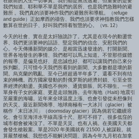
在眼前的人生一切事實、我們都是無法逃避、但重要的是要
我們知道、耶和華不單是我們的居所、也是我們急難時的避
難所 。我們真的須要神作我們的避難所和導航。（refuge
and guide）正如摩西的禱告、我們也須要求神指教我們怎樣
數算在世的日子、好叫我們得着智慧的心。（vs. 12）
今天的社會、實在是太奸險詭詐了。尤其是在現今的動盪世
界、我們更須要神的話語、堅定我們的信念、安慰我們的
心。今天傳播新聞的媒介、是相當迅速發達的。打開新聞、
世界各地發生的事情、我們都可以馬上知道。不管那些媒體
的報導、是偏見也好、是忠誠也好、都可以讓我們自己來分
拆判斷。只可惜今天我們所看到的新聞、大多數都是壞的新
聞。烏克蘭的戰亂、至今已經超過半年多了、還看不到有结
束的轉機。西方國家發動的對俄罗斯的經濟封鎖、引至全世
界經濟的動盪。美國也不例外、通貨膨脹、民不聊生。一些
單身有子女的家庭、更是走頭無路。去年海地（Haiti) 地震引
至嚴重的海嘯。近年來全球温度上漲、也會引發從未想像到
的天災。最近新聞佈導、地球南極有一大冰川（glacier）被
稱作「末日冰川」（doomsday glacier）因為倘若它繼續溶
化、會引至海洋水平線高漲十尺、那可不得了、很多低窪的
城市都會被淹沒了。不單是天災、也有人禍。在美國天天都
會發生槍殺案。單是2020 年美國就有 21500 人被謀殺。就
算嚴禁槍械、我想也不能解決問題、因為今年九月初在加拿