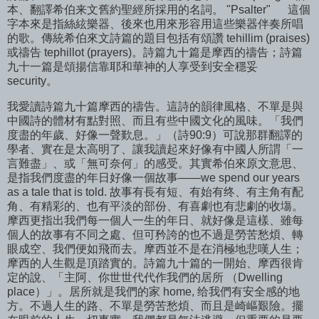
本、翻譯希伯来文舊約聖經所採用的名詞。 "Psalter" 這個
字本來是指絲絃樂器、後來也用來形容用這些樂器伴奏所唱
的歌。傳統希伯來文詩篇的題目包括有頌讚 tehillim (praises)
或禱告 tephillot (prayers)。詩篇九十篇是摩西的禱告；詩篇
九十一篇是頌揚信靠耶和華神的人享受到安全穩妥
security。
我愛讀詩篇九十篇摩西的禱告。這詩的韻律風格、不單是與
中國詩的體材有點對照、而且有些中國文化的風味。「我們
度盡的年歲、好像一聲歎息。」（詩90:9）可說那群翻譯的
學者、實在是太高明了、讓我讀起來好像有中國人所謂「一
言難盡」、或「無可奈何」的感受。其實希伯來原文意思、
是指我們度盡的年日好像一個故事——we spend our years
as a tale that is told. 故事有長有短、有始有终、有主角有配
角、有精彩的、也有平淡的部份、有喜劇也有悲劇的收塲。
摩西更指出我們每一個人一生的年日、就好像是這樣、雖每
個人的故事有不同之處、但可矜誇的也不過是勞苦愁煩、轉
眼成空、我們便如飛而去。摩西並不是在消極地悲嘆人生；
摩西的人生觀是頂踏實的。詩篇九十篇的一開始、摩西很肯
定的說、「主阿、你世世代代作我們的居所 （Dwelling
place）」。居所就是我們的家 home, 给我們有安全感的地
方。不過人生的路、不單是勞苦愁煩、而且是崎嶇艱險。擺