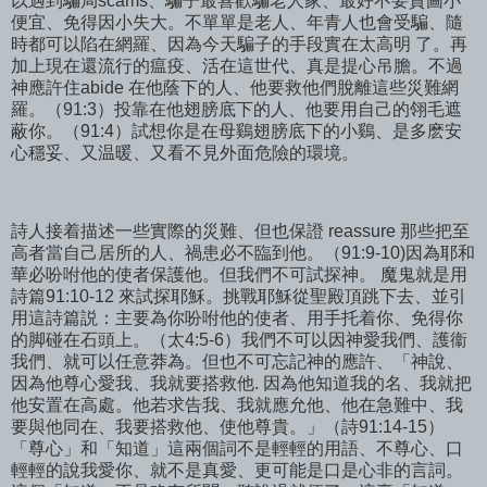
以遇到騙局scams、騙子最喜歡騙老人家、最好不要貪圖小
便宜、免得因小失大。不單單是老人、年青人也會受騙、隨
時都可以陷在網羅、因為今天騙子的手段實在太高明 了。再
加上現在還流行的瘟疫、活在這世代、真是提心吊膽。不過
神應許住abide 在他蔭下的人、他要救他們脫離這些災難網
羅。（91:3）投靠在他翅膀底下的人、他要用自己的翎毛遮
蔽你。（91:4）試想你是在母鷄翅膀底下的小鷄、是多麽安
心穩妥、又温暖、又看不見外面危險的環境。
詩人接着描述一些實際的災難、但也保證 reassure 那些把至
高者當自己居所的人、禍患必不臨到他。（91:9-10)因為耶和
華必吩咐他的使者保護他。但我們不可試探神。 魔鬼就是用
詩篇91:10-12 來試探耶穌。挑戰耶穌從聖殿頂跳下去、並引
用這詩篇説：主要為你吩咐他的使者、用手托着你、免得你
的脚碰在石頭上。（太4:5-6）我們不可以因神愛我們、護衞
我們、就可以任意莽為。但也不可忘記神的應許、「神說、
因為他尊心愛我、我就要搭救他. 因為他知道我的名、我就把
他安置在高處。他若求告我、我就應允他、他在急難中、我
要與他同在、我要搭救他、使他尊貴。」（詩91:14-15）
「尊心」和「知道」這兩個詞不是輕輕的用語、不尊心、口
輕輕的說我愛你、就不是真愛、更可能是口是心非的言詞。