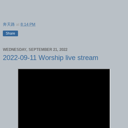
奔天路
at
8:14 PM
Share
WEDNESDAY, SEPTEMBER 21, 2022
2022-09-11 Worship live stream