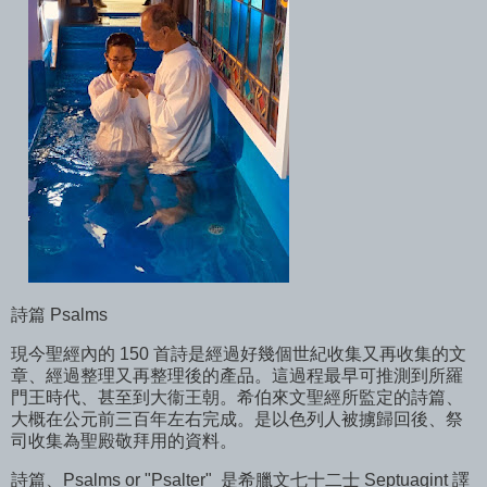
詩篇 Psalms
現今聖經內的 150 首詩是經過好幾個世紀收集又再收集的文
章、經過整理又再整理後的產品。這過程最早可推測到所羅
門王時代、甚至到大衞王朝。希伯來文聖經所監定的詩篇、
大概在公元前三百年左右完成。是以色列人被擄歸回後、祭
司收集為聖殿敬拜用的資料。
詩篇、Psalms or "Psalter" 是希臘文七十二士 Septuagint 譯