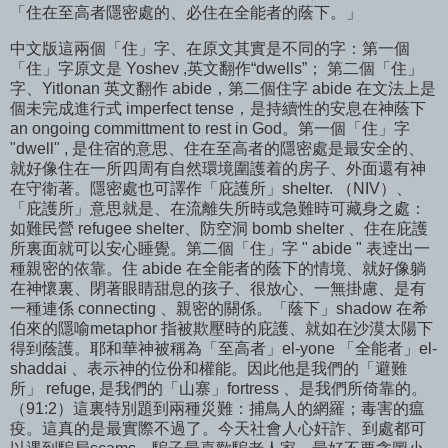
「住在至高者隱密處的、必住在全能者的蔭下。」
中文版這兩個「住」字、在原文其實是不同的字：第一個
「住」字原文是 Yoshev ,英文翻作“dwells”； 第二個「住」
字、Yitlonan 英文翻作 abide，第二個住字 abide 在文法上是
個未完成進行式 imperfect tense，是持續性的安息在神蔭下
an ongoing committment to rest in God。第一個「住」字
"dwell" , 是住宿的意思、住在至高者的隱密處是最安全的、
就好像住在一所四周有自然環境圍護着的房子、外面還有神
在守衛著。隱密處也可譯作「庇護所」shelter. （NIV）、
「庇護所」意思就是、在流離失所時或急難時可藏身之處：
如難民營 refugee shelter、防空洞 bomb shelter 、住在庇護
所裏面就可以安心睡覺。第二個「住」字 " abide " 表逹出一
種親密的依靠。住 abide 在全能者的蔭下的情境、就好像躺
在神懷裏、閉著眼睛甜息的孩子、很放心、一無掛慮、是有
一種連係 connecting 、親密的關係。「蔭下」shadow 在希
伯來的隱喻metaphor 指被欺壓時的庇護、就如在沙漠太陽下
得到蔭護。耶和華神被稱為「至高者」el-yone 「全能者」el-
shaddai 、表示神的位份和權能。因此他是我們的「避難
所」 refuge, 是我們的「山寨」fortress 、是我們所倚靠的。
（91:2）這裏特別題到兩種災難：捕鳥人的網羅；毒害的瘟
疫。這真的是最實際不過了。今天社會人心奸詐、到處都可