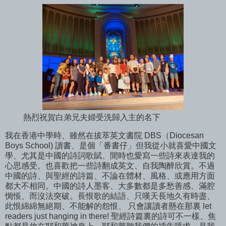
熱烈祝賀白弟兄夫婦受洗歸入主的名下
我在香港中學時、雖然在拔萃英文書院 DBS（Diocesan
Boys School) 讀書、是個「番書仔」但我從小就喜愛中國文
學、尤其是中國的詩詞歌賦、閒時也愛寫一些詩來表達我的
心思感受。也喜歡把一些詩翻成英文、自我陶醉欣賞。不過
中國的詩、與聖經的詩篇、不論在體材、風格、或應用方面
都大不相同。中國的詩人墨客、大多數都是多愁善感、滿腔
惆悵、而沒法突破。長恨歌的結語、只嘆天長地久有時盡、
此恨綿綿無絕期、不能解的怨恨、 只會讓讀者懸在那裏 let
readers just hanging in there! 聖經詩篇裏的詩可不一樣、焦