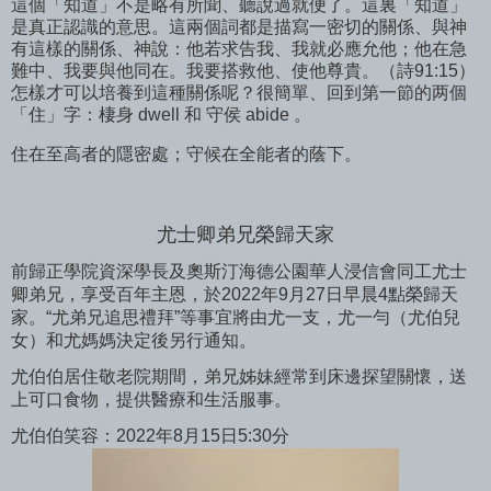
這個「知道」不是略有所聞、聽說過就便了。這裏「知道」
是真正認識的意思。這兩個詞都是描寫一密切的關係、與神
有這樣的關係、神說：他若求告我、我就必應允他；他在急
難中、我要與他同在。我要搭救他、使他尊貴。（詩91:15）
怎樣才可以培養到這種關係呢？很簡單、回到第一節的两個
「住」字：棲身 dwell 和 守侯 abide 。
住在至高者的隱密處；守候在全能者的蔭下。
尤士卿弟兄榮歸天家
前歸正學院資深學長及奧斯汀海德公園華人浸信會同工尤士
卿弟兄，享受百年主恩，於
2022
年
9
月
27
日早晨
4
點榮歸天
家。
“
尤弟兄追思禮拜
”
等事宜將由尤一支，尤一勻（尤伯兒
女）和尤媽媽決定後另行通知。
尤伯伯居住敬老院期間，弟兄姊妹經常到床邊探望關懷，送
上可口食物，提供醫療和生活服事。
尤伯伯笑容：
2022
年
8
月
15
日
5:30
分