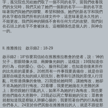
字，孤兒院也另給她們取了一個不同的名字。當我們收養我
們的女兒時，我們又給了她們一個新的名字——新的名字意
味著我們與她們的聯繫、希望和關係。她們的新名字和我們
的名字都在我們所有的法律文件中，這意味著是永久性的，
不能更改。我們與神的關係不會有任何方式的改變。我們刻
在石頭上的名字不會被抹去。這種關係也是個人的，與神合
一的。
II. 推雅推拉
啟示錄2：18-29
啟示錄2：18“你要寫信給在推雅推拉教會的使者，說：‘神的
兒子，那眼睛像火燄、兩腳像光銅的，這樣說：19我知道你
的行為，你的愛心、信心、服侍和忍耐，也知道你後來所作
的比先前的還要多。20然而有一件事我要責備你，就是你容
讓那自稱是先知的婦人耶洗別，教導和引誘我的眾僕人行淫
亂，吃祭過偶像的食物。21我曾給她時間，讓她悔改，她卻
不肯為她的淫行悔改。22看哪，我要把她拋在大患難的床
上；那些跟她行淫亂的人，如果不為她的行為悔改，我也要
把他們拋在大患難中。23我必以死亡擊殺她的兒女；眾教會
就都知道我是察驗人肺腑心腸的，我要照著你們的行為報應
你們各人。24至於你們其餘在推雅推拉的人，就是不跟從那