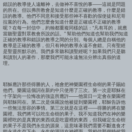
錯誤的教導使人遠離神，去做神不喜悅的事——這就是問題
的所在。但以弗所教會是知道什麼是正確的教導，什麼是錯
誤的教導。他們不同意和接受那些神不喜歡的假使徒和尼哥
拉黨的行為。他們怎麼會知道什麼是正確或不正確的教導
呢？在每一封信中，約翰都重複同樣的話：“凡有耳的，就應
當聽聖靈對眾教會所說的話。” 幫助他們知道也幫助我們知道
正確的教導和錯誤的教導之間的分別。每個人總是自稱他的
教導是正確的教導，但只有神的教導永遠不會錯。只有聖經
是聖靈所默示的。我們多常聽和讀聖經呢？如果我們只是聽
和讀別人的著作，那麼我們可能永遠無法分辨出真假的道
理。
耶穌應許那些得勝的人，祂會把神樂園裡生命樹的果子賜給
他們。樂園這個詞在新約中只使用了三次。第一次是耶穌在
十字架向一位悔改的強盜所應許——他當日一定會在樂園裡
與耶穌同在。第二次是保羅說他被提到樂園裡，耶穌告訴他
一些無法形容的事情。第三次就是在這裡——得勝的將在樂
園裡。我們將可以吃生命樹的果子。我不知道我們在神的樂
園裡吃的是真實的東西或是吃靈裡的東西，但我確定生命樹
的果子不是我們永生的源泉，這意味著我們需要不斷進食才
能永遠生存下去。永生的源頭在神裡面。我相信那個時候我