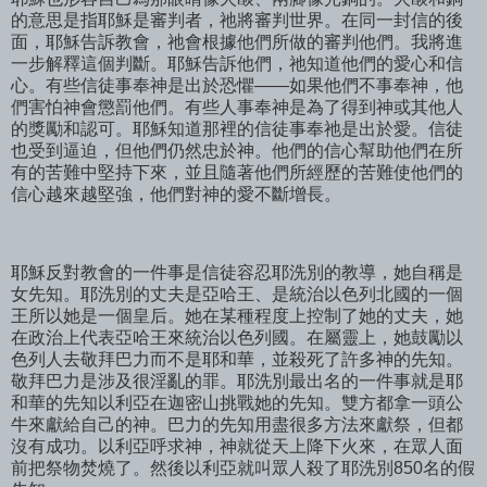
的意思是指耶穌是審判者，祂將審判世界。在同一封信的後
面，耶穌告訴教會，祂會根據他們所做的審判他們。我將進
一步解釋這個判斷。耶穌告訴他們，祂知道他們的愛心和信
心。有些信徒事奉神是出於恐懼——如果他們不事奉神，他
們害怕神會懲罰他們。有些人事奉神是為了得到神或其他人
的獎勵和認可。耶穌知道那裡的信徒事奉祂是出於愛。信徒
也受到逼迫，但他們仍然忠於神。他們的信心幫助他們在所
有的苦難中堅持下來，並且隨著他們所經歷的苦難使他們的
信心越來越堅強，他們對神的愛不斷增長。
耶穌反對教會的一件事是信徒容忍耶洗別的教導，她自稱是
女先知。耶洗別的丈夫是亞哈王、是統治以色列北國的一個
王所以她是一個皇后。她在某種程度上控制了她的丈夫，她
在政治上代表亞哈王來統治以色列國。在屬靈上，她鼓勵以
色列人去敬拜巴力而不是耶和華，並殺死了許多神的先知。
敬拜巴力是涉及很淫亂的罪。耶洗別最出名的一件事就是耶
和華的先知以利亞在迦密山挑戰她的先知。雙方都拿一頭公
牛來獻給自己的神。巴力的先知用盡很多方法來獻祭，但都
沒有成功。以利亞呼求神，神就從天上降下火來，在眾人面
前把祭物焚燒了。然後以利亞就叫眾人殺了耶洗別850名的假