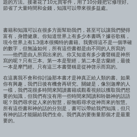
題的方法。接著花了10元買零件，用了10分鐘把它修理好。
節省了大量時間和金錢，知識可以帶來很多益處。
書籍和知識可以在很多方面幫助我們，甚至可以讓我們變得
富有，身體健康。你知道世界上有多少本書嗎？據谷歌稱，
現今世界上有1.3億本很獨特的書籍。我覺得這不是一個準確
的數字，但無論如何，所有這些書都是由不同的人所寫的
——他們是由人所寫出來的。你又知道有多少書聲稱是神所
寫的呢？只有三本。第一本是聖經，第二本是古蘭經，最後
一本是摩門經。只有這三本書聲稱是從神啓示而寫的。
在這裏我不會和你討論那本書才是神真正給人類的書。如果
你有興趣，我們日後有機會再研究。關鍵是，像別迦摩的人
一樣，我們花很多時間來閱讀書籍或觀看視頻以獲取我們想
要的知識，但我們有沒有用一些時間來閱讀和聆聽神的話語
呢？我們尋求從人來的智慧，卻無暇尋求從神而來的智慧。
所有這些書和神的話的分別是，書可以帶給我們知識，但只
有神的話才能賜給我們生命。我們真的要衡量那個才是最重
要的。