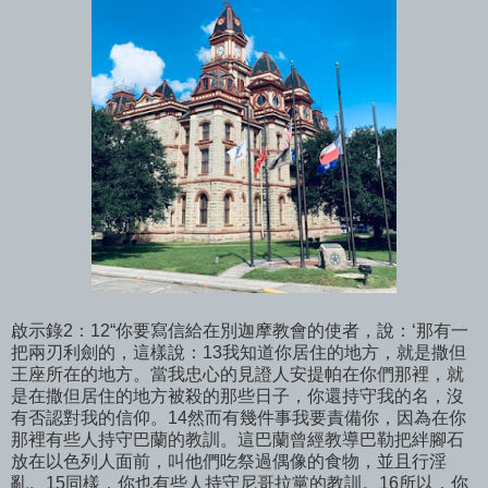
啟示錄2：12“你要寫信給在別迦摩教會的使者，說：‘那有一
把兩刃利劍的，這樣說：13我知道你居住的地方，就是撒但
王座所在的地方。當我忠心的見證人安提帕在你們那裡，就
是在撒但居住的地方被殺的那些日子，你還持守我的名，沒
有否認對我的信仰。14然而有幾件事我要責備你，因為在你
那裡有些人持守巴蘭的教訓。這巴蘭曾經教導巴勒把絆腳石
放在以色列人面前，叫他們吃祭過偶像的食物，並且行淫
亂。15同樣，你也有些人持守尼哥拉黨的教訓。16所以，你