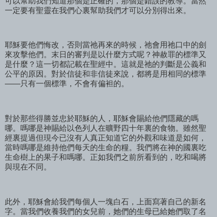
可以幫助我們知道那個是正確的，那個是錯誤的教導。當然
一定要有聖靈在我們心裏幫助我們才可以分別得出來。
耶穌要他們悔改，否則當祂再來的時候，祂會用祂口中的劍
來攻擊他們。末日的審判是以什麼方式呢？神赦罪的標準又
是什麼？這一切都記載在聖經中。這就是祂的判斷是公義和
公平的原因。對於信徒和非信徒來說，都將是用相同的標準
——只有一個標準，不會有偏袒的。
對於那些得勝並忠於耶穌的人，耶穌會賜給他們隱藏的嗎
哪。嗎哪是神賜給以色列人在曠野四十年裏的食物。雖然聖
經裏提過但現今已沒有人真正知道它的外觀和味道是如何，
當時嗎哪是維持他們每天的生命的糧。我們將在神的國裏吃
生命樹上的果子和嗎哪。正如我們之前所看到的，吃和喝將
與現在不同。
此外，耶穌會給我們每個人一塊白石，上面寫著自己的新名
字。當我們收養我們的女兒前，她們的生母已給她們取了名