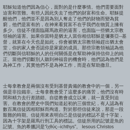
耶穌知道他們因為信心，面對的是什麼事情。他們需要面對
迫害和苦難。有些人因此失去了他們的財富和生命。耶穌提
醒他們，他們並不是因為別人奪走了他們的財物而變為貧
窮，他們是富有的，在神來看貧富不在乎我們在物質上擁有
多少。信徒不僅面臨羅馬政府的逼害，也面臨一些猶太宗教
領袖的逼害。如果你當時是猶太人當你相信耶穌是彌賽亞--基
督，就算在今天也是如此，你會被猶太宗教領袖趕出猶太會
堂，你的家人會否認你是家庭的成員。那些宗教領袖認為他
們切斷與信耶穌的人的任何關係是在幫助神保持信仰上的純
正。當他們切斷別人聽到神福音的機會時，他們認為他們是
為神工作，其實他們不是為神工作，而是在幫助撒旦。
士每拿教會是兩個沒有受到基督責備的教會中的一個，另一
個是非拉鐵非。士每拿教會受了這麼多的痛苦，他們沒有時
間和精力去行差踏錯。自從教會成立以來，就一直受到迫
害。在教會的歷史中我們知道起初的三個世紀，有人認為有
數百萬信徒因相耶穌而殉道。對於那些信徒來說，那是一段
艱難的時期。信徒用來表明自己是信徒的標誌不是十字架，
因為十字架是羅馬行刑工具的標誌。信徒所用的記號是魚的
記號。魚的希臘詞是“ἰχθύς--ichthys”。 Iesous Christos