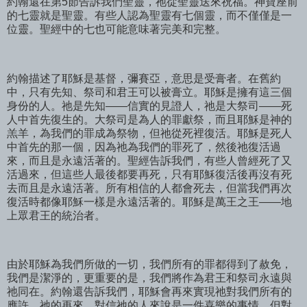
約翰還在第5節告訴我們聖靈，祂從聖靈送來祝福。神寶座前
的七靈就是聖靈。有些人認為聖靈有七個靈，而不僅僅是一
位靈。聖經中的七也可能意味著完美和完整。
約翰描述了耶穌是基督，彌賽亞，意思是受膏者。在舊約
中，只有先知、祭司和君王可以被膏立。耶穌是擁有這三個
身份的人。祂是先知——信實的見證人，祂是大祭司——死
人中首先復生的。大祭司是為人的罪獻祭，而且耶穌是神的
羔羊，為我們的罪成為祭物，但祂從死裡復活。耶穌是死人
中首先的那一個，因為祂為我們的罪死了，然後祂復活過
來，而且是永遠活著的。聖經告訴我們，有些人曾經死了又
活過來，但這些人最後都要再死，只有耶穌復活後再沒有死
去而且是永遠活著。所有相信的人都會死去，但當我們再次
復活時都像耶穌一樣是永遠活著的。耶穌是萬王之王——地
上眾君王的統治者。
由於耶穌為我們所做的一切，我們所有的罪都得到了赦免，
我們是潔淨的，更重要的是，我們將作為君王和祭司永遠與
祂同在。約翰還告訴我們，耶穌會再來實現祂對我們所有的
應許。祂的再來，對信祂的人來說是一件喜樂的事情，但對