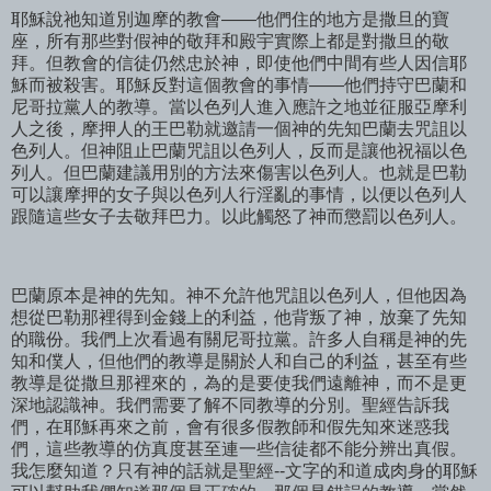
耶穌說祂知道別迦摩的教會——他們住的地方是撒旦的寶
座，所有那些對假神的敬拜和殿宇實際上都是對撒旦的敬
拜。但教會的信徒仍然忠於神，即使他們中間有些人因信耶
穌而被殺害。耶穌反對這個教會的事情——他們持守巴蘭和
尼哥拉黨人的教導。當以色列人進入應許之地並征服亞摩利
人之後，摩押人的王巴勒就邀請一個神的先知巴蘭去咒詛以
色列人。但神阻止巴蘭咒詛以色列人，反而是讓他祝福以色
列人。但巴蘭建議用別的方法來傷害以色列人。也就是巴勒
可以讓摩押的女子與以色列人行淫亂的事情，以便以色列人
跟隨這些女子去敬拜巴力。以此觸怒了神而懲罰以色列人。
巴蘭原本是神的先知。神不允許他咒詛以色列人，但他因為
想從巴勒那裡得到金錢上的利益，他背叛了神，放棄了先知
的職份。我們上次看過有關尼哥拉黨。許多人自稱是神的先
知和僕人，但他們的教導是關於人和自己的利益，甚至有些
教導是從撒旦那裡來的，為的是要使我們遠離神，而不是更
深地認識神。我們需要了解不同教導的分別。聖經告訴我
們，在耶穌再來之前，會有很多假教師和假先知來迷惑我
們，這些教導的仿真度甚至連一些信徒都不能分辨出真假。
我怎麼知道？只有神的話就是聖經--文字的和道成肉身的耶穌