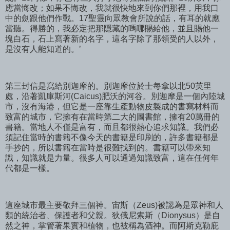
應當悔改；如果不悔改，我就很快地來到你們那裡，用我口
中的劍跟他們作戰。17聖靈向眾教會所說的話，有耳的就應
當聽。得勝的，我必定把那隱藏的嗎哪賜給他，並且賜他一
塊白石，石上寫著新的名字，這名字除了那領受的人以外，
是沒有人能知道的。’
第三封信是寫給別迦摩的。別迦摩位於士每拿以北50英里
處，沿著凱庫斯河(Caicus)肥沃的河谷。別迦摩是一個內陸城
市，沒有海港，但它是一座靠生產動物皮製成的書寫材料而
致富的城市，它擁有在當時第二大的圖書館，擁有20萬冊的
書籍。當地人不僅是富有，而且都很熱心追求知識。我們必
須記住當時的書籍不像今天的書籍是印刷的，許多書籍都是
手抄的，所以書籍在當時是很難找到的。書籍可以帶來知
識，知識就是力量。很多人可以通過知識致富，這在任何年
代都是一樣。
這座城市最主要敬拜三個神。宙斯（Zeus)被認為是眾神和人
類的統治者、保護者和父親。狄俄尼索斯（Dionysus）是自
然之神，掌管著果實和植物，也被稱為酒神。而阿斯克勒庇