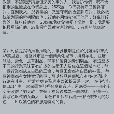
教訓，不認識所謂撒但深奧的事的人，我告訴你們，我不會
把別的重擔放在你們身上。25不過，你們要持守已經得著
的，直到我來。26得勝的，又遵守我的旨意到底的，我必把
統治列國的權柄賜給他，27他必用鐵杖治理他們，好像打碎
陶器一樣粉碎他們， 28好像我從父領受了權柄一樣；我還要
把晨星賜給他。29聖靈向眾教會所說的話，有耳的就應當
聽。’”
第四封信是寫給推雅推喇的。推雅推喇是位於別迦摩以東約
45英里處。 這座城市是一個商業化城市，擁有羊毛、亞麻、
服裝、染色、皮革製品、鞣革和優良的青銅製品。 有這麼多
不同的行業意味著有許多的技術工人居住在這個城市裡，每
一個行業都成立自己的工會，每個工會都有自己的神靈。 每
個神廟都有女性賣淫的事，可以想見這個城市有多少淫亂的
行為在其中。 推雅推喇在聖經中曾被提及過一次。 在使徒行
傳16:14 中，當保羅在那裡分享福音時，呂底亞——一個外邦
女子改信了猶太教，在聽了福音後成為一個信徒。 她是一個
賣紫色服裝的女商人。 紫色在那個年代是一種很難找到的顏
色——所以紫色的衣服是特別的貴。