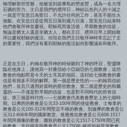
翰理解那些苦難，他被送到拔摩島的勞改營，成為一名大理
石礦的苦力。主日是我們的禮拜日，神給以色列人的十誡之
一就是守安息日為聖日，不允許任何的工作，甚至不能生火
做飯。在安息日是從周五日落到週六日落，當安息日結束時
他們會敬拜神並慶祝。耶穌死而復活後，早期教會的信徒，
無論是猶太人還是非猶太人，都在主日、禮拜日早上開始敬
拜以慶祝耶穌的復活。但現在我們主日敬拜神時常忘記了主
的重要性，我們沒有看到耶穌的復活如何影響誡命和敬拜。
正是在主日，約翰在敬拜神的時候聽到了神的呼召，聖靈降
臨在他身上，讓他寫一封書信給小亞細亞的七個教會，這些
教會的地點即是今天的土耳其的地區。這封給七個教會的書
信是有很多不同的解釋。第一個是歷史性的——約翰寫信給
他們，並且只適用於當時的那些教會。第二個是歷史的和屬
靈的——不僅是對早期的信徒，也是對不同時代的所有信
徒。第三個是時代性——七個教會代表教會歷史上的七個時
期。以弗所的教會是公元33-100年間的使徒教會。士每拿的
教會是公元100-312年間堅定不移的教會。別迦摩的教會是公
元312-606年間的國家教堂。推雅推拉教會是公元606-1517
年間拜偶像的教會。撒狄的教會是公元1517-1750年間已死
的教會。非拉鐵非的教會是公元1750年-被提的福音派教會。