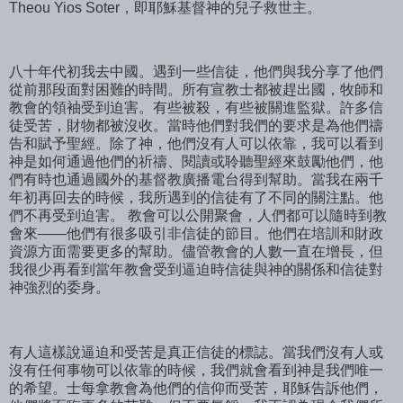
Theou Yios Soter，即耶穌基督神的兒子救世主。
八十年代初我去中國。遇到一些信徒，他們與我分享了他們
從前那段面對困難的時間。所有宣教士都被趕出國，牧師和
教會的領袖受到迫害。有些被殺，有些被關進監獄。許多信
徒受苦，財物都被沒收。當時他們對我們的要求是為他們禱
告和賦予聖經。除了神，他們沒有人可以依靠，我可以看到
神是如何通過他們的祈禱、閱讀或聆聽聖經來鼓勵他們，他
們有時也通過國外的基督教廣播電台得到幫助。當我在兩千
年初再回去的時候，我所遇到的信徒有了不同的關注點。他
們不再受到迫害。 教會可以公開聚會，人們都可以隨時到教
會來——他們有很多吸引非信徒的節目。他們在培訓和財政
資源方面需要更多的幫助。儘管教會的人數一直在增長，但
我很少再看到當年教會受到逼迫時信徒與神的關係和信徒對
神強烈的委身。
有人這樣說逼迫和受苦是真正信徒的標誌。當我們沒有人或
沒有任何事物可以依靠的時候，我們就會看到神是我們唯一
的希望。士每拿教會為他們的信仰而受苦，耶穌告訴他們，