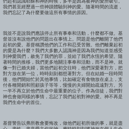
們起初認識耶穌和神的時候，多半是因為被神的愛所吸引。
我們甚至經歷過一些神蹟體驗到神的愛。隨著時間的流逝，
我們忘記了為什麼要做這所有事情的原因。
我並不是說我們應該停止所有事奉和活動，什麼都不做。基
督並沒有說他們的問題出在事情上。問題是他們離開了他們
起初的愛。基督稱讚他們的工作和忍受苦難。他們離棄起初
的愛是為什麼？我們大多數人認識神是因為我們知道並感受
到神愛我們，赦免了我們的罪，並給了我們永恆的希望。隨
著時間的推移，我們更多地關注事奉和活動，而不是神。就
像一對已婚夫婦，當他們起初交往時，他們深愛著對方，把
對方放在第一位，時時刻刻都想著對方。但在結婚一段時間
後，他們開始忙於其他事情，比如確定有食物放在桌上，支
付各種開銷和照顧孩子等等，慢慢的夫婦開始疏遠對方。另
一半不再立於他們生命中最重要的位子。作為信徒，我們對
神也會做同樣的事情，忘記了我們起初對神的愛。神不再是
我們生命中的首位。
基督警告以弗所教會要悔改，做他們起初所做的事，就是盡
心、盡性、盡意愛主你的神。應時時刻刻將神放在個人生命