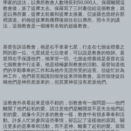
學家的說法，以弗所教會人數增長到50,000人。保羅離開這
教會後，派了提摩太去。保羅寫了三封書信給這個教會，就
是以弗所書，提摩太前書和提摩太後書。亞波羅也曾經在那
裡講道。約翰從拔摩島獲釋後就住在以弗所。照今天的講
法，這個教會是一個擁有名牧的超級教會。
基督告訴這教會，祂是右手拿著七星，行走在七個金燈臺之
間的那一位。七星就是七位使者，可以說是教會的牧師。基
督用右手保護他們，祂掌管一切。七個金燈臺就是基督在這
七個教會中行走著。祂是積極參與教會的活動。基督知道他
們的辛勤事奉的工作和為祂作見證所受的迫害。信徒忙於為
神工作，他們甚至能識別假使徒來捍衛教會。這些假使徒自
稱他們是神所差派來的，但其實神並沒有差派他們。
這教會外表看起來是很不錯的，但教會有一個問題——他們
離開了他們起初的愛。請注意他們是離開並不是失去他們起
初的愛。就像今天許多的教會一樣，教會中有很多事奉和活
動。許多人忙於參與這些事情，卻忘記了這樣做的原因。關
注更多的是事奉和活動，而不是神。離棄了起初的愛。當我