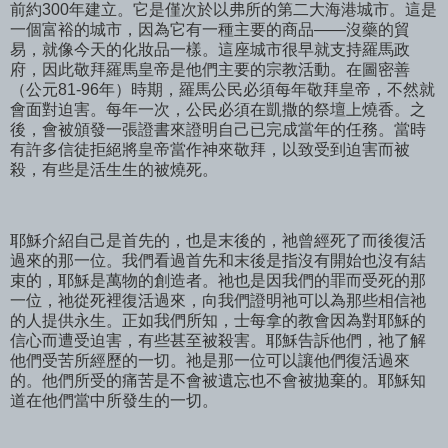
前約300年建立。它是僅次於以弗所的第二大海港城市。這是
一個富裕的城市，因為它有一種主要的商品——沒藥的貿
易，就像今天的化妝品一樣。這座城市很早就支持羅馬政
府，因此敬拜羅馬皇帝是他們主要的宗教活動。在圖密善
（公元81-96年）時期，羅馬公民必須每年敬拜皇帝，不然就
會面對迫害。每年一次，公民必須在凱撒的祭壇上燒香。之
後，會被頒發一張證書來證明自己已完成當年的任務。當時
有許多信徒拒絕將皇帝當作神來敬拜，以致受到迫害而被
殺，有些是活生生的被燒死。
耶穌介紹自己是首先的，也是末後的，祂曾經死了而後復活
過來的那一位。我們看過首先和末後是指沒有開始也沒有結
束的，耶穌是萬物的創造者。祂也是因我們的罪而受死的那
一位，祂從死裡復活過來，向我們證明祂可以為那些相信祂
的人提供永生。正如我們所知，士每拿的教會因為對耶穌的
信心而遭受迫害，有些甚至被殺害。耶穌告訴他們，祂了解
他們受苦所經歷的一切。祂是那一位可以讓他們復活過來
的。他們所受的痛苦是不會被遺忘也不會被拋棄的。耶穌知
道在他們當中所發生的一切。