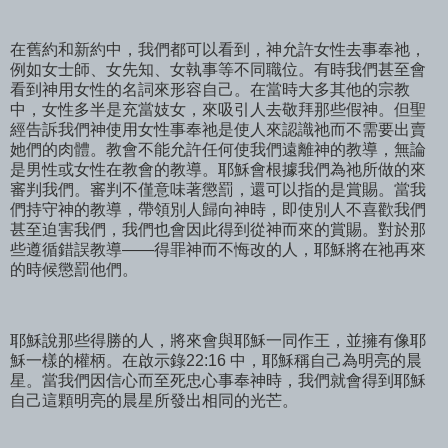
在舊約和新約中，我們都可以看到，神允許女性去事奉祂，
例如女士師、女先知、女執事等不同職位。有時我們甚至會
看到神用女性的名詞來形容自己。在當時大多其他的宗教
中，女性多半是充當妓女，來吸引人去敬拜那些假神。但聖
經告訴我們神使用女性事奉祂是使人來認識祂而不需要出賣
她們的肉體。教會不能允許任何使我們遠離神的教導，無論
是男性或女性在教會的教導。耶穌會根據我們為祂所做的來
審判我們。審判不僅意味著懲罰，還可以指的是賞賜。當我
們持守神的教導，帶領別人歸向神時，即使別人不喜歡我們
甚至迫害我們，我們也會因此得到從神而來的賞賜。對於那
些遵循錯誤教導——得罪神而不悔改的人，耶穌將在祂再來
的時候懲罰他們。
耶穌說那些得勝的人，將來會與耶穌一同作王，並擁有像耶
穌一樣的權柄。在啟示錄22:16 中，耶穌稱自己為明亮的晨
星。當我們因信心而至死忠心事奉神時，我們就會得到耶穌
自己這顆明亮的晨星所發出相同的光芒。