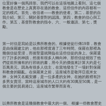
位置好像一個馬蹄形。我們可以在這張地圖上看到。這七個
教會是在歷史上真實存在過的教會。這些信件的內容都有一
定的模式。首先，收信者——教會的使者。第二，基督的自
我介紹。第三，關於基督對的認識。第四，教會的信心與工
作。第五，基督對教會的指令。六、一般邀請。第七，獎
勵。
第一封信是寫給是以弗所教會的。根據使徒行傳19章，教會
是由保羅建立的，他在那裡度過了三年時間。保羅在那裡為
幾個信徒受浸，而後聖靈就降臨在這些信徒的身上。保羅還
行了許多的神蹟，然後有很多人轉向神。那些信徒燒毀了他
們從前所擁有的行邪術的書，用今天的價值來計算大約是七
百萬美元。因為有很多人信主，在當地發生了一場針對保羅
和教會的騷亂。在保羅來之前，這座城市是敬拜亞底米女
神，女神又名戴安娜，是一位多產的女神。在她的殿裡有許
多男女賣淫。當時這座城市的人口大約有30萬至50萬，是一
個主要的貿易港口。這座城市繁華而富有。
以弗所教會是這幾個教會中最大的一個。 根據一些教會歷史