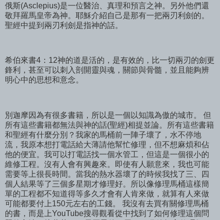
俄斯(Asclepius)是一位醫治、真理和預言之神。另外他們還
敬拜羅馬皇帝為神。耶穌介紹自己是那有一把兩刃利劍的。
聖經中提到兩刃利劍是指神的話。
希伯來書4：12神的道是活的，是有效的，比一切兩刃的劍更
鋒利，甚至可以刺入剖開靈與魂，關節與骨髓，並且能夠辨
明心中的思想和意念。
別迦摩因為有很多書籍，所以是一個以知識為傲的城市。 但
所有這些書籍都無法與神的話(聖經)相提並論。所有這些書籍
和聖經有什麼分別？我家的馬桶前一陣子壞了，水不停地
流，我原本想打電話給大薄請他幫忙修理，但不想麻煩和佔
他的便宜。我可以打電話找一個水管工，但這是一個很小的
維修工程。沒有人會有興趣來。即使有人願意來，我也可能
需要等上很長時間。當我的熱水器壞了的時候我找了三、四
個人結果等了三個多星期才修理好。所以像修理馬桶這樣簡
單的工程都不知道得等多久才會有人肯來做，就算有人來做
可能都要付上150元左右的工錢。 我沒有去買有關修理馬桶
的書，而是上YouTube搜尋觀看從中找到了如何修理這個問