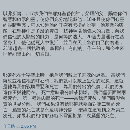
以弗所書1：17求我們主耶穌基督的神，榮耀的父，賜給你們
智慧和啟示的靈，使你們充分地認識他，18並且使你們心靈
的眼睛明亮，可以知道他的呼召有怎樣的盼望；他基業的榮
耀，在聖徒中是多麼的豐盛；19神照著他強大的力量，向我
們信他的人顯出的能力，是何等的浩大。20這力量運行在基
督身上，使他從死人中復活，並且在天上坐在自己的右邊，
21遠超過一切執政的、掌權的、有能的、作主的，和今生來
世所能舉出的一切名銜。
耶穌死在十字架上時，祂為我們戴上了荊棘的冠冕。 當我們
悔改並相信祂的呼召時，我們就可以戴上生命的冠冕。這就
是祂為我們戰勝罪惡和死亡，為我們付出的代價，我們將永
遠作王與祂同在。 死亡意味著分離或切斷。 我們需要面對兩
種死亡。 第一種是肉體的死亡——當我們死後，我們將與物
質的世界分離。 我們如果沒有信耶穌就要面對第二種的死
亡。屬靈的死亡就是永遠與神分開。 聖經在這裡稱之為第二
次死。如果我們相信耶穌就不需面對第二次屬靈的死亡。
奔天路
at
2:05 PM