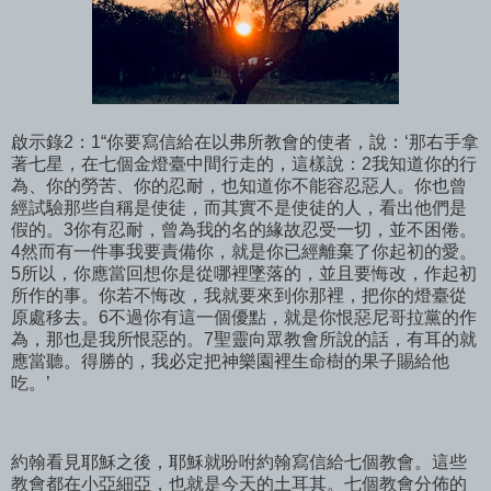
啟示錄2：1“你要寫信給在以弗所教會的使者，說：‘那右手拿
著七星，在七個金燈臺中間行走的，這樣說：2我知道你的行
為、你的勞苦、你的忍耐，也知道你不能容忍惡人。你也曾
經試驗那些自稱是使徒，而其實不是使徒的人，看出他們是
假的。3你有忍耐，曾為我的名的緣故忍受一切，並不困倦。
4然而有一件事我要責備你，就是你已經離棄了你起初的愛。
5所以，你應當回想你是從哪裡墜落的，並且要悔改，作起初
所作的事。你若不悔改，我就要來到你那裡，把你的燈臺從
原處移去。6不過你有這一個優點，就是你恨惡尼哥拉黨的作
為，那也是我所恨惡的。7聖靈向眾教會所說的話，有耳的就
應當聽。得勝的，我必定把神樂園裡生命樹的果子賜給他
吃。’
約翰看見耶穌之後，耶穌就吩咐約翰寫信給七個教會。這些
教會都在小亞細亞，也就是今天的土耳其。七個教會分佈的