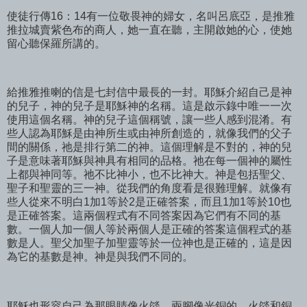
使徒行傳16：14有一位敬畏神的婦女，名叫呂底亞，是推雅
推拉城賣紫色布的商人，她一直在聽，主開啟她的心，使她
留心聽保羅所講的。
給推雅推喇的信是七封信中最長的一封。耶穌介紹自己是神
的兒子，神的兒子是耶穌神的名稱。這是啟示錄中唯一一次
使用這個名稱。神的兒子這個稱號，讓一些人感到混淆。有
些人認為耶穌是由神所生或由神所創造的，就像我們的父子
間的關係，祂是排行第二的神。這個理解是不對的，神的兒
子是意味著耶穌與神具有相同的品格。祂在每一個神的屬性
上都與神同等。祂不比神小，也不比神大。神是包括聖父、
聖子和聖靈的三一神。從我們的角度看是很難理解。就像有
些人從來不明白1加1等於2是正確答案，而且1加1等於10也
是正確答案。這兩個程式有不同答案因為它們有不同的基
數。一個人加一個人等於兩個人是正確的答案這個程式的基
數是人。聖父加聖子加聖靈等於一位神也是正確的，這是因
為它的基數是神。神是與我們不同的。
耶穌也形容自己為那眼睛像火燄、兩腳像光銅的。火燄和銅