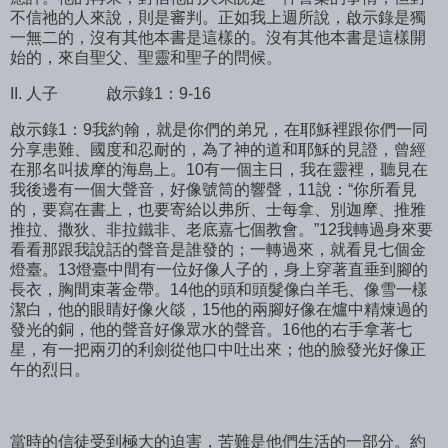
不信祂的人來說，則是審判。正如我上週所說，啟示錄是獨
一無二的，沒有其他本書是這樣的。沒有其他本書是這樣開
始的，來自聖父、聖靈和聖子的問候。
II. 人子
啟示錄1：9-16
啟示錄1：9我約翰，就是你們的弟兄，在耶穌裡跟你們一同
分享患難、國度和忍耐的，為了神的道和耶穌的見證，曾經
在那名叫拔摩的海島上。10有一個主日，我在靈裡，聽見在
我後邊有一個大聲音，好像號筒的響聲，11說：“你所看見
的，要寫在書上，也要寄給以弗所、士每拿、別迦摩、推雅
推拉、撒狄、非拉鐵非、老底嘉七個教會。”12我轉過身來要
看看那跟我說話的聲音是誰發的；一轉過來，就看見七個金
燈臺。13燈臺中間有一位好像人子的，身上穿著直垂到腳的
長衣，胸間束著金帶。14他的頭和頭髮像白羊毛、像雪一樣
潔白，他的眼睛好像火燄，15他的兩腳好像在爐中精煉過的
發光的銅，他的聲音好像眾水的聲音。16他的右手拿著七
星，有一把兩刃的利劍從他口中吐出來；他的臉發光好像正
午的烈日。
當時的信徒受到極大的迫害，苦難是他們生活的一部分。約