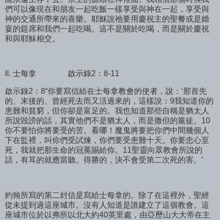
們可以像現在和朋友一起吃飯一樣享受與神在一起，享受與
神的交通所帶來的喜樂。耶穌說祂要用慶祝主的聖餐或是婚
宴的筵席和我們一起吃喝。這不是關於吃喝，而是關於慶祝
和與耶穌相交。
II. 士每拿
啟示錄2：8-11
啟示錄2：8“你要寫信給在士每拿教會的使者，說：‘那首先
的、末後的、曾經死去而又活過來的，這樣說：9我知道你的
患難和貧窮，但你卻是富足的。我也知道那些自稱是猶太人
所說毀謗的話，其實他們不是猶太人，而是撒但的黨徒。10
你不要怕你將要受的苦。看哪！魔鬼將要把你們中間幾個人
下在監裡，叫你們受試煉，你們要受患難十天。你要忠心至
死，我就把那生命的冠冕賜給你。11聖靈向眾教會所說的
話，有耳的就應當聽。得勝的，決不會受第二次死的害。’
約翰所寫的第二封信是寫給士每拿的。除了在這裡外，聖經
從未提到過這座城市。沒有人知道是誰建立了這個教會。這
座城市位於以弗所以北大約40英里處，由亞歷山大大帝在主