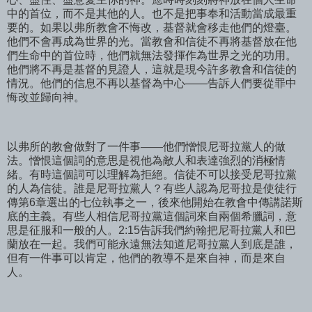
中的首位，而不是其他的人。也不是把事奉和活動當成最重
要的。如果以弗所教會不悔改，基督就會移走他們的燈臺。
他們不會再成為世界的光。當教會和信徒不再將基督放在他
們生命中的首位時，他們就無法發揮作為世界之光的功用。
他們將不再是基督的見證人，這就是現今許多教會和信徒的
情況。他們的信息不再以基督為中心——告訴人們要從罪中
悔改並歸向神。
以弗所的教會做對了一件事——他們憎恨尼哥拉黨人的做
法。憎恨這個詞的意思是視他為敵人和表達強烈的消極情
緒。有時這個詞可以理解為拒絕。信徒不可以接受尼哥拉黨
的人為信徒。誰是尼哥拉黨人？有些人認為尼哥拉是使徒行
傳第6章選出的七位執事之一，後來他開始在教會中傳講諾斯
底的主義。有些人相信尼哥拉黨這個詞來自兩個希臘詞，意
思是征服和一般的人。2:15告訴我們約翰把尼哥拉黨人和巴
蘭放在一起。我們可能永遠無法知道尼哥拉黨人到底是誰，
但有一件事可以肯定，他們的教導不是來自神，而是來自
人。