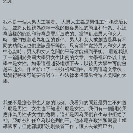
先知。
我不是一個大男人主義者。 大男人主義是男性主宰和統治女
性，並將女性視為奴隸一樣的服從男性的態度和行為。我認
為這樣的態度和行為是罪所造成的。當神創造男人和女人
時，他們被創造為相互的夥伴。男人和女人被創造是具有不
同的功能但也們應該是平等的。只有當神處於男人和女人的
中心點時，男人和女人之間的平等才能得到平衡。 最近我讀
了一篇關於美國大學男女生比例的文章。大學裡60%以上的
學生是女性。如果這種趨勢繼續下去，以後男大學生可能會
越來越少。作者給出了一些分析和理由。看完這篇文章後，
我覺得將來可能要通過立一些法律來保障男性進入美國的大
學。
我並不是擔心學生人數的比例。我看到的問題是男生不知道
什麼是男性，女生也不知道什麼是女性。我們有一個關於我
應作為男性或女性的危機，這都是因為我們在生命中拒絕了
神。亞哈被神任命為以色列的王。他本應在政治和屬靈上領
導國家，但他卻讓耶洗別接管工作，讓人去敬拜巴力。