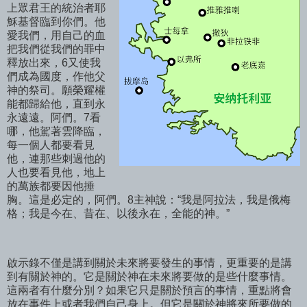
上眾君王的統治者耶
穌基督臨到你們。他
愛我們，用自己的血
把我們從我們的罪中
釋放出來，6又使我
們成為國度，作他父
神的祭司。願榮耀權
能都歸給他，直到永
永遠遠。阿們。7看
哪，他駕著雲降臨，
每一個人都要看見
他，連那些刺過他的
人也要看見他，地上
的萬族都要因他捶
胸。這是必定的，阿們。8主神說：“我是阿拉法，我是俄梅
格；我是今在、昔在、以後永在，全能的神。”
啟示錄不僅是講到關於未來將要發生的事情，更重要的是講
到有關於神的。它是關於神在未來將要做的是些什麼事情。
這兩者有什麼分別？如果它只是關於預言的事情，重點將會
放在事件上或者我們自己身上。但它是關於神將來所要做的