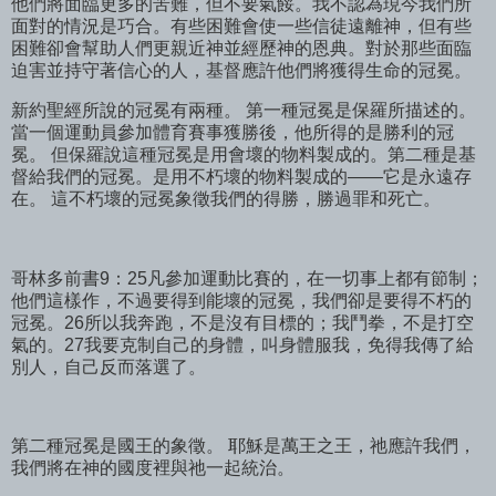
他們將面臨更多的苦難，但不要氣餒。我不認為現今我們所
面對的情況是巧合。有些困難會使一些信徒遠離神，但有些
困難卻會幫助人們更親近神並經歷神的恩典。對於那些面臨
迫害並持守著信心的人，基督應許他們將獲得生命的冠冕。
新約聖經所說的冠冕有兩種。 第一種冠冕是保羅所描述的。
當一個運動員參加體育賽事獲勝後，他所得的是勝利的冠
冕。 但保羅說這種冠冕是用會壞的物料製成的。第二種是基
督給我們的冠冕。是用不朽壞的物料製成的——它是永遠存
在。 這不朽壞的冠冕象徵我們的得勝，勝過罪和死亡。
哥林多前書9：25凡參加運動比賽的，在一切事上都有節制；
他們這樣作，不過要得到能壞的冠冕，我們卻是要得不朽的
冠冕。26所以我奔跑，不是沒有目標的；我鬥拳，不是打空
氣的。27我要克制自己的身體，叫身體服我，免得我傳了給
別人，自己反而落選了。
第二種冠冕是國王的象徵。 耶穌是萬王之王，祂應許我們，
我們將在神的國度裡與祂一起統治。