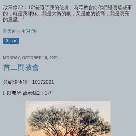
啟示錄22：16“差遣了我的使者、為眾教會向你們證明這些事
的，就是我耶穌。我是大衛的根，又是他的後裔，我是明亮
的晨星。”
奔天路
at
4:54 PM
Share
MONDAY, OCTOBER 18, 2021
首二間教會
吳紹偉牧師
10172021
I. 以弗所
啟示錄2：1-7