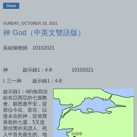
Share
SUNDAY, OCTOBER 10, 2021
神 God（中英文雙語版）
吳紹偉牧師
10102021
神
啟示錄1：4-8
10102021
I. 三一神
啟示錄1：4-8
啟示錄1：4約翰寫信
給在亞西亞的七個教
會。願恩惠平安，從
那位今在、昔在、以
後永在的神，從他寶
座前的七靈，5又從
那信實的見證人、死
人中首先復生的、地