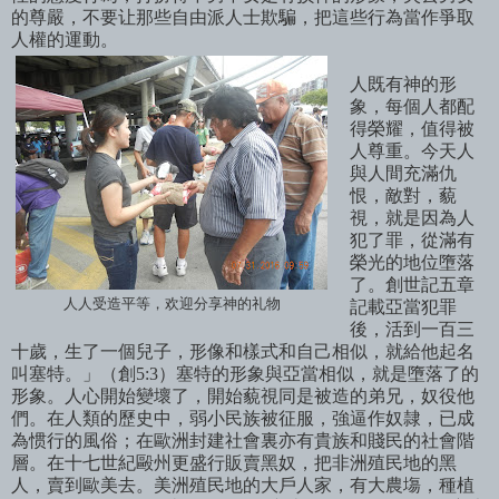
的尊嚴，不要让那些自由派人士欺騙，把這些行為當作爭取
人權的運動。
人既有神的形
象，每個人都配
得榮耀，
值得被
人尊重。今天人
與人間充滿仇
恨，敵對，藐
視，就是因為人
犯了罪，從滿有
榮光的地位墮落
了。創世記五章
人人受造平等，欢迎分享神的礼物
記載亞當犯罪
後，活到一百三
十歲，生了一個兒子，形像和樣式和自己相似，就給他起名
叫塞特。」（創5:3
）塞特的形象與亞當相似，就是墮落了的
形象。
人心開始變壞了，開始藐視同是被造的弟兄，奴役他
們。在人類的歷史中，弱小民族被征服，強逼作奴隷，已成
為惯行的風俗；在歐洲封建社會裏亦有貴族和賤民的社會階
層。在十七世紀毆州更盛行販賣黑奴，把非洲殖民地的黑
人，賣到歐美去。美洲殖民地的大
戶人家，有大農
塲，種植