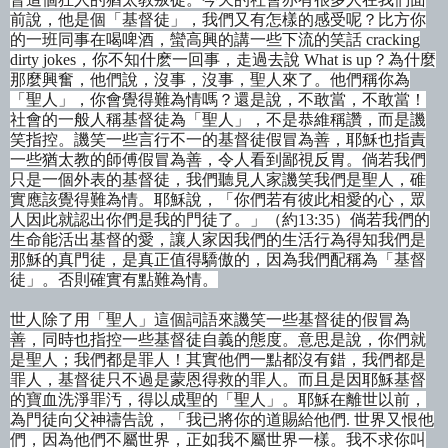
前
說，他是個「基督徒」
，我們又有怎樣的感受呢？比方你
的一班同事在喝啤酒，蠻高興的講一些下流的笑話
cracking
dirty jokes
，你不知什麽一回事，走過去
說
What is up
？
為什麼
那麼興奮，他們
說，沒事，沒事，聖人來
了。他們稱你為
「聖人」，你會覺得難為情嗎？還是
說，不敢當
，不敢當！
社會的一般人稱基督徒為「聖人」，不是恭維稱讚，而是譏
笑指控。譏笑一些言行不一的基督徒假冒為善，耶穌也指責
一些猶太教的師傅假冒為善，令人看到鄙視反胃。倘若我們
只是一個外表的基督徒，我們聽見人家譏笑我們是聖人，碓
實應該覺得難為情。耶穌
說，「
你們若有彼此相愛的心，眾
人因此就認出你們是我的門徒了。」（約
13:35
）倘若我們的
生命能活出基督的愛，讓人家因我們的生活行為得知我們是
那穌的真門徒，是真正
值得驕傲的
，因為我們配稱為「基督
徒」。否則確實有點難為情。
世人除了用「聖人」這個詞語來譏笑一些基督徒的假冒為
善，同時也指控一些基督徒自義的態度。意思是
說，
你們就
是聖人；我們都是罪人！其實他們一點都沒有錯，我們都是
罪人，基督徒只不過是蒙恩得救的罪人。而且是因耶穌基督
的寶血洗淨罪汚，得以成聖的「聖人」。耶穌在離世以前，
為門徒向父神禱告
說，
「我已將你的道賜給他們
.
世界又恨他
們，因為他們不屬世界，正如我不屬世界一樣。我不求你叫