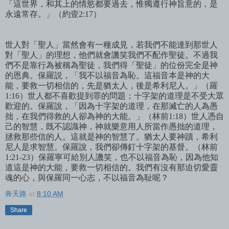
「這世界，和其上的情慾都要過去，惟獨遵行神旨意的，是
永遠常存。」（約壹2:17）
世人對「聖人」當然會有一種成見，若我們不能達到那世人
對「聖人」的理想，他們就會譏笑我們不配作聖徒。不過我
們不是靠行為被稱為聖徒，我們得「聖徒」的位份完全是神
的恩典。保羅説，「我不以福音為恥。這福音本是神的大
能，要救一切相信的，先是猶太人，後是希利尼人。」（羅
1:16）世人都不喜歡提到罪的問題；十字架的道理是不受大眾
歡迎的。保羅說，「因為十字架的道理，在那滅亡的人為愚
拙，在我們得救的人卻為神的大能。」（林前1:18）世人憑自
己的智慧，既不認識神，神就樂意用人所當作愚拙的道理，
拯救那些信的人。這就是神的智慧了。猶太人要神蹟，希利
尼人是求智慧。保羅說，我們卻傳釘十字架的基督。（林前
1:21-23）保羅寧可給別人譏笑，也不以福音為恥，因為他知
道這是神的大能，要救一切相信的。
我們有沒有那迫切愛靈
魂的心，與保羅同一心志，不以福音為
耻
呢？
奔天路
at
8:10 AM
Share