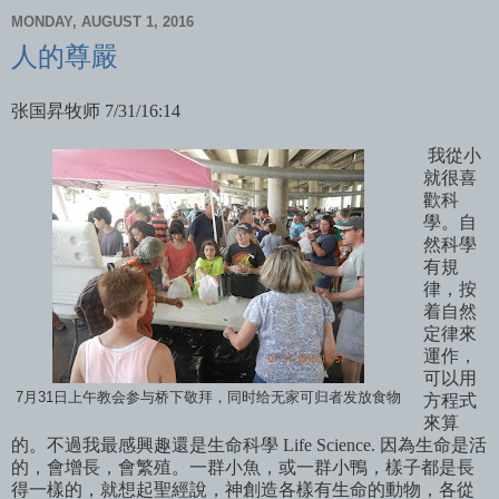
MONDAY, AUGUST 1, 2016
人的尊嚴
张国昇牧师
7/31/16:14
我從小
就很喜
歡科
學。自
然科學
有規
律，按
着自然
定律來
運作，
可以用
7月31日上午教会参与桥下敬拜，同时给无家可归者发放食物
方程式
來算
的。不過我最感興趣還是生命科學
Life Science.
因為生命是活
的，會增長，會繁殖。一群小魚，或一群小鴨，樣子都是長
得一樣的，就想起聖經
說，神創造各樣有生命的動物，各從