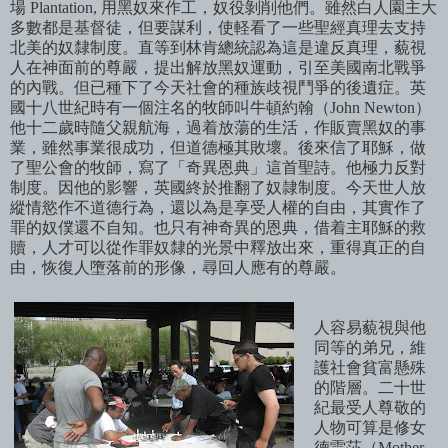
場
Plantation,
用黑奴來作工，奴役剝削他們。雖然白人園主大
多數都是基督徒，但要謀利，使軽看了一些聖經真理去支持
北美的奴隸制度。直等到林肯總統認為這是違反真理，藐視
人在神面前的尊嚴，提出解放黑奴運動，引至美國南北戰爭
的
內戰。但已種下了今天社會的種族歧視鬥爭的後遺症。英
國十八世紀時有一個注名的牧師叫牛頓約翰（
John Newton
）
他十二
歲時隨父親航海，過着放蕩的生活，作販賣黑奴的事
業，雖然事業很成功，但道德極其敗壞。後來信了耶
穌，做
了聖公會的牧師，寫了「奇異恩典」這首聖詩。他極力反對
制度。因他的影響，英國終於推翻了奴隷制度。今天世人放
縱情慾作不道德行為，還以為是享受人權的自由，其實作了
罪的奴僕還不自知。也只有神奇異的恩典，借着主耶穌的救
贖，人才可以從作罪奴隸的光景中釋放出來，重
得真正的自
由，恢復人墮落前的形像，尋回人應有的尊嚴。
人
容易
藐視與他
同等的弟兄，維
護社會貧富懸殊
的階層。二十世
紀最受人尊敬的
人物可算是修女
德
雷
莎
（
Mother