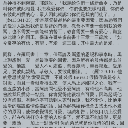
為神得不到榮耀。耶穌
說，「我賜給
你們一條新命令，乃是
叫你們彼此相愛
.
我怎樣愛你們，你們也要怎樣相愛。你們若
有彼此相愛的心，眾人因此就認出你們是我的門徒了。」
（約
13:341-35
）愛是基督徒品格的最重要因素，因為憑我們
的愛別人認出我們是基督的門徒。教會不需要一個獨裁的老
闆，也不需要一個能幹的督工，教會需要一些有愛心，願意
彼此建立的同工。保羅在哥林多前書十三章十三節
說，「如
今常存的有信，有望，有愛，這三
樣，其中最大的是愛。」
同樣，在羅馬書十二章，保羅論及屬靈的恩賜和事奉時，馬
上聯想到「愛」是最重要的因素。
因為所有的服侍都是出於
愛的。他
說，「愛人不可虛假，惡要厭惡，善要親近。愛弟
兄，要彼此親熱
。
恭敬人，要彼此推讓。」（羅
12:9-10
）他
的意思就是
說:愛要
真實，不能裝假
Be real!
假情假義是令人
討厭，而且一看就看得出來，使人馬上起鄙視之心。我有一
個五
歲的小孫，當
阿
姨問他愛不愛
阿
姨，有時他不高興，他
會說我只愛
你一點點。你
㑹覺得他很坦白可愛，因
為起碼他
沒有虛假。有時你寧可聽到人家對你
說，我不愛
你，比他用
油滑的嘴
說假情假義的話，因
為起碼給你機會去找出他不愛
你的原因，使你改變得更可愛。坦誠相告，比較口頭上
說愛
你，郤在後邊打你主意的人好多了。愛不單不能虛假，更是
要「親熱」，加上一點熱情
!
你的弟兄就是你服侍的對象，因