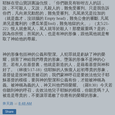
耶穌在登山寶訓裏論仇恨，「你們聽見有吩咐古人的話，
說，不可殺人，又說，凡殺人的，難免受審判。只是我告訴
你們，凡向弟兄動怒的，難免受審判。凡
駡弟兄是拉加的
（就是蠢才，沒頭腦的
Empty head)
，難免公會的審斷
.
凡
駡
弟兄是魔利的（儍瓜笨蛋
fool)
，難免地獄的火。」（太
5:21-
22
）恨人就會
駡人，駡人就等於殺人！那麼嚴重嗎？是的，
因為你所恨，所駡的人，也是有神的形像，跟他罵他就是奪
取了神給他的尊嚴。
神的形像包括神的公義和聖潔。人犯罪就是虧缺了神的榮
耀，損害了神給我們尊貴的形象。
墮落的形像不是神的心
意。若有人在基督裏，他就是新造的人，是藉着基督與神和
好了。（林後
5:17-18
）信耶穌的人恢復人起初尊貴的形象，
基督徒是按神旨意被召的，我們蒙神呼召是要效法他兒子耶
穌基督的模樣，要與神的聖潔和公義有份，才能被神稱為
義。被神稱為義的人，神又叫他們得榮耀。（羅
8:30
）今天若
你聽到神的呼召，去效法他兒子耶穌的模樣，你願意嗎？人
被造是尊貴的，不要讓罪遮敝了你應有的榮耀的形象。
奔天路
at
8:48 AM
Share