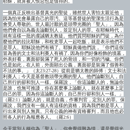
耶穌，就算被人恨惡也是
值得的
。
一個真正反映出基督真光的聖徒，雖然世人害怕太親近他，
因為怕光會暴露自己的罪汚。這等基督徒的聖潔生活行為是
會受人尊敬的。
世人最討厭的是頭帶光圈的「聖人」。
因為
他們會自以為義去論斷別人，並定
别人的罪。在耶稣時代
，
就有這樣一批的虔誠猶太教徒。他們質問耶穌的門徒，為什
麼他們的拉比耶穌，和
稅吏罪人一起吃飯
，就是表示他們不
是罪人。耶穌說他們有禍了。耶穌責備他們
說，
「你們這假
冒為善的文士和法利賽人有禍了
.
因為你們好像粉飾的墳墓，
外表好看，裏面卻裝滿了死人的骨頭，和一切的汚穢。你們
也是如此，在人前，外面顕出公義，裏面卻是裝滿了假善和
不法的事。」（太
23:27-28
）從前是猶太教的師傅：文士和法
利賽人；今天是基督教頭帶光圈的聖人。他們論斷別人，自
己所行的卻和別人一樣。保羅
說，
「你這論斷人的，無論你
是誰，也無可推諉，你在甚麼事上論斷人，就在甚麼事上定
自己的罪。因為你這論斷人的，自己所行卻和別人一樣。」
（羅
2:1
）論斷人的，就是自義，作審判官，定別人的罪。保
羅
說，我們沒有一個人有這樣的資格
，因為我們都是罪人，
行出來與別人無異。只有公義的神有資格審判，而且他也必
照各人的行為報應各人。（羅
2:6
）
今天當別人稱你為「聖人」，你會覺得難為情，還是覺得光