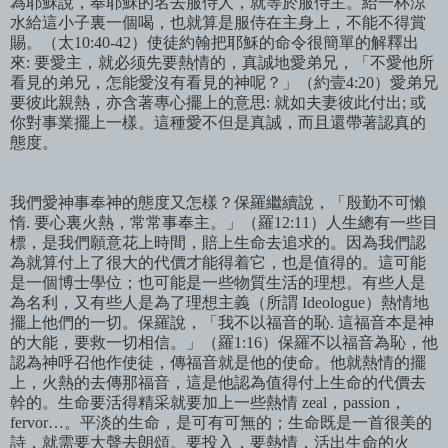
為耶穌
說，奉耶
穌的名去服侍人，就等於服侍主。
給一杯涼
水給這小子裏一個喝，也就算是服侍在主身上，不能不得賞
賜。（太
10:40-42
）使徒約翰把耶穌的命令很簡單的解釋出
來
:
要愛主，就必
须先要熱情的，真誠地愛弟兄，「不愛他所
看見的弟兄，怎能愛沒有看見的神呢
？」（約壹
4:20
）愛弟兄
要彼此親熱
，
亦含著專心擺上的意思
:
就如夫妻彼此付出
;
或
你對事業擺上一樣
。
這種愛不但是真誠，而且還帶著認真的
態度。
我們愛神事奉神的態度又怎樣？保羅繼續
說，「殷勤不可懶
惰
.
要心裏火熱，常常事奉主。」（羅
12:11
）人生總有一些目
標，是我們願意花上時間，賠上生命去追求的。
因為我們認
為就算付上了很大的代價才能得着它，也是
值得的。這可
能
是一個博士學位；也可能是一些物質生活的理想。有些人是
為名利，又有些人是為了理想主義（所謂
Ideologue
）熱情地
擺上他們的一切。保羅
說，「我不以福音的恥
.
這福音本是神
的大能，要救一切相信。」（羅
1:16
）保羅不以福音為恥，他
認為神呼召他作使徒，傳福音就是他的使命。他就熱情的擺
上，火熱的去傳那福音，這是他認為
值得付上生命的代價去
幹的。生命要活得精采就要加上一些熱情
zeal
，
passion
，
fervor…
。平淡的生命，是可有可無的；生命既是一首很美的
詩，就需要大聲去朗頌。要投入，要熱情，活出生命的火