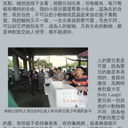
其類。雖然從
様子去看，很難分别出來，但每條魚，每只鴨
都有獨特的生命。我的小孫兒愛護尊重小生命，認為生於自
然，長於自然，不可以把小動物或昆蟲捉來放在籠子裏觀
賞。我想貓狗又不一樣，一生出來就那麽可愛，毛色不同，
可以給它們個別名字，成為人的寵物。凡有生命的動物，都
是神創造交給人管理，都不能虐待。
人的嬰兒更是
可愛，因為嬰
兒的臉是有表
情的，會跟你
微笑，高興時
會肚腹大笑
Belly Laugh!
嬰兒與一切其
他的小動物都
华人
浸信会8位成人和10多位青少年踊跃参与
海德公园
不同，因為他
們會回應父母
的愛。有些孩子長得像爸爸，有些像媽媽，或者兩個都不