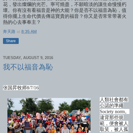
花，發出燦爛的光芒。寧可燒盡，不願暗淡的讓生命慢慢朽
壞。你有沒有看福音是神的大能？你是否不以福音為恥，值
得你擺上生命代價去傳這寶貴的福音？你又是否常常带著火
熱的心去事奉主？
奔天路
at
8:35 AM
Share
TUESDAY, AUGUST 9, 2016
我不以福音為恥
张国昇牧师
8/7/16
人類社會都有
公認的準繩
Society norm
。
違背那些規
範，便會被人
取笑，被人孤