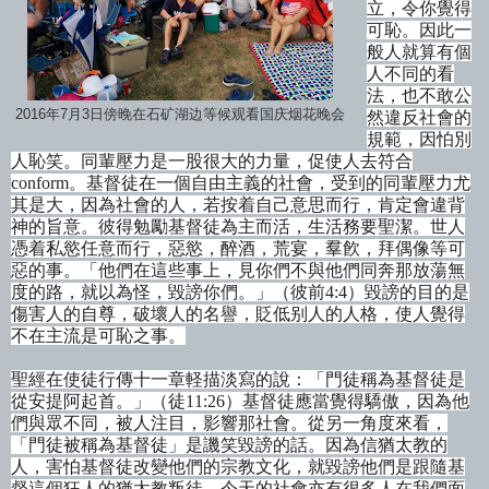
立，令你覺得
可恥。因此一
般人就算有個
人不同的看
法，也不敢公
2016年7月3日傍晚在石矿湖边等候观看国庆烟花晚会
然違反社會的
規範，因怕別
人恥笑。同輩壓力是一股很大的力量，促使人去符合
conform
。基督徒在一個自由主義的社會，受到的同輩壓力尤
其是大，因為社會的人，若按着自己意思而行，肯定會違背
神的旨意。彼得勉勵基督徒為主而活，生活務要聖潔。世人
憑着私慾任意而行，惡慾，醉酒，荒宴，羣飮，拜偶像等可
惡的事。
「他們在這些事上，見你們不與他們同奔那放蕩無
度的路，就以為怪，毀謗你們。」（彼前
4:4
）毀謗的目的是
傷害人的自尊，破壞人的名譽，貶低别人的人格，使人覺得
不在主流是可恥之事。
聖經在使徒行傳十一章軽描淡寫的
說：
「門徒稱為基督徒是
從安提阿起首。」（徒
11:26
）基督徒應當覺得驕傲，因為他
們與眾不同，被人注目，影響那社會。從另一角度來看，
「門徒被稱為基督徒」是譏笑毀謗的話。因為信猶太教的
人，害怕基督徒改變他們的宗教文化，就毀謗他們是跟隨基
督這個狂人的猶太教叛徒。今天的社會亦有很多人在我們面