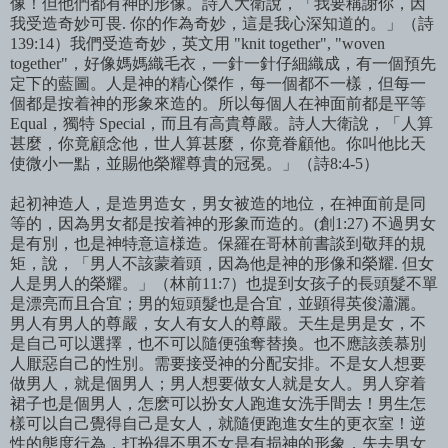
像！但他們都有神的形像。詩人大衛
說，「我要稱謝
你，因
我受造奇妙可畏
.
你的作為奇妙，這是我心深知道的。」（詩
139:14
）我們受造奇妙，英文用
"knit together", "woven
together"
，好像媽媽織毛衣，一針一針仔細織成，有一個預先
定下的藍圖。人是神的精心傑作，每一個都不一樣，但每一
個都是按着神的形象來造的。所以每個人在神面前都是平等
Equal
，獨特
Special
，而且有高貴尊嚴。詩人大衛說，「人算
甚麼，你竟顧念他，世人算甚麼，你竟眷顧他。你叫他比天
使微小一點，並賜他榮耀尊貴的冠冕。」（詩
8:4-5
）
起初神造人，是造男造女，男女被造的地位，在神面前是同
等的，因為男女都是按着神的形象而造的。
(
創
1:27)
不過男女
是有別，也是神特意這様造。保羅在哥林前書談到敬拜的規
矩，說，「男人不該蒙着頭，因為他是神的形像和榮耀
.
但女
人是男人的榮耀。」（林前
11:7
）也提到女孩子的長頭髮不單
是漂亮而且合宜；男的短頭髮也是合宜，並顕得英俊瀟灑。
男人有男人的尊嚴，女人有女人的尊嚴。天生是男是女，不
是自己可以選擇，也不可以隨便強奪替換。也不應該羨慕別
人厭惡自己的性別。需要接受神的分配安排。不是女人想要
做男人，就是個男人；男人想要做女人就是女人。男人穿着
裙子也是個男人，怎麽可以扮女人跑進女洗手間去！男生怎
樣可以自己覺得自己是女人，就隨便跑進女生的更衣室！逆
性的態度行為，打扮得不男不女是有损神的形象，失去男女