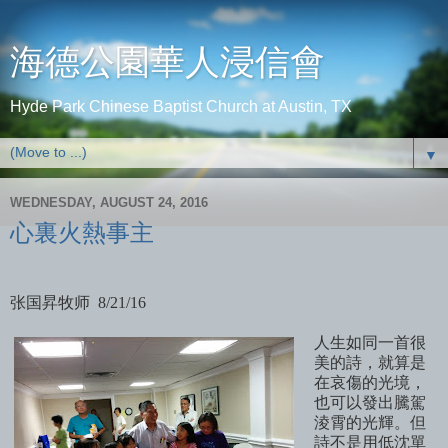
海德公園華人浸信會
Hyde Park Chinese Baptist Church at Austin, TX
▼
WEDNESDAY, AUGUST 24, 2016
心裏火熱事主
张国昇牧师 8/21/16
人生如同一首很
美的詩，就算是
在哀傷的光境，
也可以發出騰駕
淩
霄
的光輝。但
詩不是用低沈單