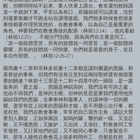
醒，但輭弱得站不起來。要人扶著上講台。會友還怕牧師講
道一半就倒下來。平常以為有口，有腦袋就可以講道，沒想
到還要靠
腳才可跑去站在講壇後面。我們很多時候會把很多
事情都看作理所當然的，
在教會事奉，以為自己是最重要的
角色。神要我們在教會裏彼此配搭（林前
12:14
），彼此看顧
（林前
12:25
），不能分門別類。因為我們在主裏是同工。
「若一個肢體受苦，所有的肢體就一同受苦，若一個肢體得
榮耀，所有的肢體就一同快樂。你們就是基督的身子，並且
各自作肢體。」（林前
12:26-27
）
羅馬書十二章和哥林多前書十二章都是講到屬靈的恩賜，和
基督徒的事奉。但我們有沒有注意到這兩段聖經還有個很重
要的關連？林前十三章是十二和十四章中的一插段，是一篇
最美的「愛之篇」。恩賜是神賦與的，我們沒有可誇之處，
也由不得我們，是神的主權。但神的意思是要我們運用他所
賜給我們的恩賜，去事奉神和服事人，好讓神得一切的榮
耀。盡管有從上頭來的恩賜和才能，若不用愛心去行事，都
是枉然。我們在教會事奉，常常把自己當作主角，講話大聲
要別人聽從，正如保羅
說，如嗚的鑼，響的鈸一樣。又沒忍
耐，又不
懂恩慈；又嫉妒，又自誇，又張狂。對教會同工常
常發怒，又計算他們的惡，又不能同心事奉，只會製造不
和。那等人雖然在教會花上很多時間作工，但都是枉然，因