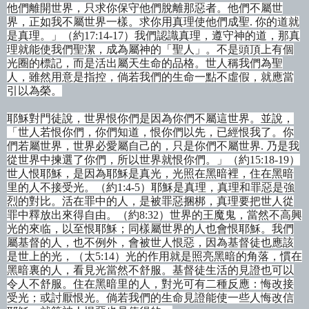
他們離開世界，只求你保守他們
脫離那惡者
。他們不屬世
界，正如我不屬世界一樣。求你用真理使他們成聖
.
你的道就
是真理。」（約
17:14-17
）我們認識真理，遵守神的道，那真
理就能使我們聖潔，成為屬神的「聖人」。不是頭頂上有個
光圈的標記，而是活出屬天生命的品格。世人稱我們為聖
人，雖然用意是指控，倘若我們的生命一點不虛假，就應當
引以為榮。
耶穌對門徒
說，世界恨
你們是因為你們不屬這世界。並
說，
「世人若恨你們，你們知道，恨你們以先，已經恨我了。你
們若屬世界，世界必愛屬自己的，只是你們不屬世界
.
乃是我
從世界中揀選了你們，所以世界就恨你們。」（約
15:18-19
）
世人恨耶穌，是因為耶穌是真光，光照在黑暗裡，住在黑暗
里的人不接受光。（約
1:4-5
）耶穌是真理，真理和罪惡是強
烈的對比。活在罪中的人，是被罪惡捆梆，真理要把世人從
罪中釋放出來得自由。
（約
8:32
）世界的王魔鬼，當然不高興
光的來临，以至恨耶穌；同樣屬世界的人也會恨耶穌。我們
屬基督的人，也不例外，會被世人恨惡，因為基督徒也應該
是世上的光，（太
5:14
）光的作用就是照亮黑暗的角落，慣在
黑暗裏的人，看見光當然不舒服。基督徒生活的見證也可以
令人不舒服。住在黑暗里的人，對光可有二種反應：悔改接
受光；或討厭恨光。倘若我們的生命見證能使一些人悔改信