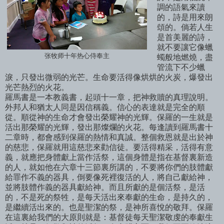
調的語氣來讀
的，詩是用來朗
頌的。倘若人生
是首美麗的詩，
就不要讓它像蠟
张牧师十年热心侍奉主
蠋般地燃燒，盡
管流下不少蠟
淚，只發出微弱的光芒。生命要活得像烘烘的火炭，爆發出
光芒熱烈的火花。
羅馬書是一本教義書，起頭十一章，把神救贖的真理
說明。
外邦人和猶太人同是因信稱義。信心的表達就是完全的順
從。順從神的生命才會發出榮耀神的光輝。保羅的一生就是
活出那榮耀的光輝，發出那燦爛的火花。每逢讀到羅馬書十
二章時，都會感到保羅的熱情和
真誠。整個救恩就是出於神
的慈悲，保羅就用這慈悲來勸信徒。要活得精采，活得有意
義，就應把身體獻上當作活祭，這個身體是指在基督裏新造
的人，就如他在六章十三節裏所講的，不要將你們的肢體獻
給罪作不義的器具，倒要像死裡復活的人，將自己獻給神，
並將肢體作義的器具獻給神。而且所獻的是個活祭，是活
的，不是死的祭牲，是每天活出來奉獻的生命，是持久的，
是繼續活出來的。也是聖潔的祭，是神所喜悅的敬拜。保羅
在這裏給我們的大原則就是：基督徒每天聖潔敬虔的奉獻生