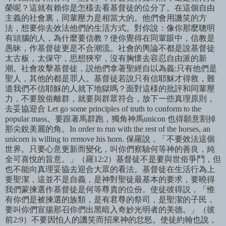
榮呢？這就有賴你是怎樣去看基督徒的位分了。在這個自由
主義的社會裏，同輩壓力是相當大的。他們會用譏笑的方
法，想要你去效法他們的生活方式。對你說：像你那麼聰明
有頭腦的人，為什麼要信教？使你覺得在同輩眼中，信教是
愚昧，作基督徒更是不合潮流。社會的輿論不都是說基督徒
太古板，太保守，思想狹窄，沒有胸懷去容忍自由派的新
潮。社會攻擊基督徒，説他們拿著聖經自以為義
:
只有他們是
聖人，其他的都是罪人。基督徒若說只有信耶穌才得救，難
道我們不信耶穌的人就下地獄嗎？面對這様的批評和同輩壓
力，不要脫俗離群，就要與群眾符合，放下一些真理原則，
去妥協迎合
Let go some principles of truth to conform to the
popular mass
。
要跟著馬群跑，獨角神馬unicon 也得願意割掉
那尖銳美麗的角。
In order to run with the rest of the horses, an
unicorn is willing to remove his horn.
保羅說，「不要效法這個
世界。只要心意更新而變化，叫你們察驗何等神的善良，純
全可喜悅的旨意。」（羅12:2）基督徒不是要與世俗爭鬥，但
也不能向真理妥協去迎合大眾的看法。基督徒在生活行為上
要聖潔，這並不是自義，是神對聖徒最基本的要求，要曉得
我們蒙揀選作基督徒是何等尊貴的位份。使徒彼得説，「惟
有你們是被揀選的族類，是有君尊的祭司，是聖潔的子民，
要叫你們宣揚那召你們出黑暗入奇妙光明者的美德。」（彼
前2:9）不要因怕人的譏笑而招來神的忿怒。使徒約翰也說，