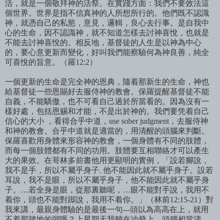
活，就是一個敬拜神的活祭。在實踐方面：我們不要效法這
個世界。世界是指不信真神的人所想所行的。他們既不認識
神，就憑自己的私慾，意見，邏輯，良心去行事。是自我中
心的生命，因不認識神，就不知道怎樣去討神喜悅，也就是
不能去討神喜悅的。
相反地，基督徒的人生是以神為中心
的，要心意更新而變化，好叫我們能察驗何為神良善，純全
可喜悅的旨意。（羅
12:2
）
一個更新的生命是完全神的恩典，隨着那新生的生命，神也
給基督徒一些恩賜好去服侍神的教會。保羅提醒基督徒不能
自義，不能驕傲，也不可看自己過於所當看的。因為沒有一
樣好處，包括恩
赐和才能，不是出於神的。我們要凭着自己
信心的大小
，看得合乎中道，
use sober judgment
，去服侍神
和神的教會。合乎中道就是適當的，用清醒的頭腦來判斷。
保羅喜歡用身體來形容神的教會，一個身體有不同的肢體，
而每一個肢體都有不同的功用。肢體要互相聯絡才可以
產生
大的果效。在哥林多前書他用更顯明的實例，「設若腳說，
我不是手，所以不屬乎身子
.
他不能因此就不屬乎身子。設若
耳
說，我不是眼，所以不屬乎身子，他不能因此就不屬乎身
子。
…
若全身是眼，從那裏聽呢，
…
眼不能對手
說，我用不
着
你，頭也不能對踋
說，我用不着
你。」（林前
12:15-21
）對
我來講，最親身體驗的是最後一句
---
頭以為高高在上，就用
不着那踏地的踋嗎？上星期天我躺在沙發上，頭腦相當清