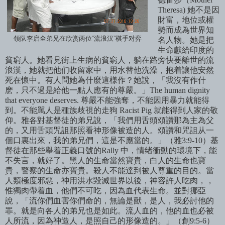
Theresa)
她不是因
財富，地位或權
勢而成為世界知
领队李启全弟兄在欣赏两位“流浪汉”棋手对弈
名人物。
她是把
生命獻給印度的
貧窮人。她看見街上生病的貧窮人，躺在路旁快要離世的流
浪漢，她就把他们收留家中，用水替他洗澡，抱着讓他安然
死在懷中。有人問她為什麼這様作？她
說，「我沒有作什
麽，只不過是給他一點人應有的尊嚴。
」
The human dignity
that everyone deserves.
尊嚴不能強奪，不能因用暴力就能得
到。不能
駡人是種族歧視的走狗 Racist Pig
就能得到人家的敬
仰。
雅各對基督徒的弟兄
說，「我們用舌頭頌讚那
為主為父
的，又用舌頭咒詛那照看神形像被造的人。頌讚和咒詛从一
個口裏出來，我的弟兄們，這是不應當的。
」（雅
3:9-10
）基
督徒在那些舉着正義口號的
Rally
中，情
绪衝動的環境下，能
不失言，就好了。黑人的生命當然寶貴，白人的生命也寶
貴，警察的生命
亦寶貴。
殺人不能達到被人尊重的目的。當
人類極度邪惡，神用洪水毀滅世界以後，神容許人吃肉，，
惟獨肉帶着血，他們不可吃，因為血代表生命。並對挪亞
說，「流
你們血害你們命的，無論是獸，是人，我必討他的
罪。就是向各人的弟兄也是如此。流人血的，他的血也必被
人所流，因為神造人，是照自己的形像造的。」（創
9:5-6
）