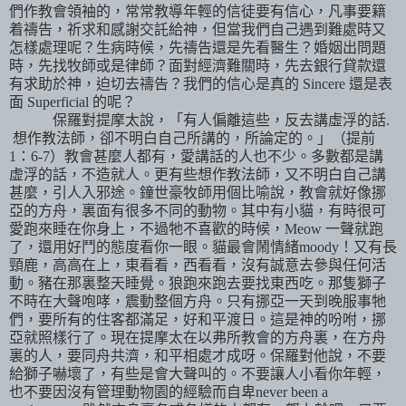
們作教會領袖的，常常教導年輕的信徒要有信心，凡事要籍
着禱告，祈求和感謝交託給神，但當我們自己遇到難處時又
怎樣處理呢？生病時候，先禱告還是先看醫生？婚姻出問題
時，先找牧師或是律師？面對經濟難關時，先去銀行貸款還
有求助於神，迫切去禱告？我們的信心是真的
Sincere
還是表
面
Superficial
的呢？
保羅對提摩太說，「有人偏離這些，反去講虛浮的話
.
想作教法師，卻不明白自己所講的，所論定的。」（提前
1
：
6-7
）教會甚麼人都有，愛講話的人也不少。多數都是講
虚浮的話，不造就人。更有些想作教法師，又不明白自己講
甚麼，引人入邪途。鐘世豪牧師用個比喻說，教會就好像挪
亞的方舟，裏面有很多不同的動物。其中有小貓，有時很可
愛跑來睡在你身上，不過牠不喜歡的時候，
Meow
一聲就跑
了，還用好鬥的態度看你一眼。貓最會鬧情緒
moody
！又有長
頸鹿，高高在上，東看看，西看看，沒有誠意去參與任何活
動。豬在那裏整天睡覺。狼跑來跑去要找東西吃。那隻獅子
不時在大聲咆哮，震動整個方舟。只有挪亞一天到晚服事牠
們，要所有的住客都滿足，好和平渡日。這是神的吩咐，挪
亞就照樣行了。現在提摩太在以弗所教會的方舟裏，在方舟
裏的人，要同舟共濟，和平相處才成呀。保羅對他說，不要
給獅子嚇壞了，有些是會
大聲叫的。不要讓人小看你年輕，
也不要因沒有管理動物園的經驗而自卑
never been a