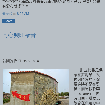
zookeeper
。雖然方舟裏各式各樣的人都有，努力幹吧，只要
。
有愛心就成了
奔天路
at
8:22 AM
Share
同心興旺福音
張國昇牧師
9/28/ 2014
腓立比書是保
羅在羅馬笫一次
被囚時寫的。保
羅這時不是在監
獄，而是被軟禁
house arrest
，仍
有自由。腓立比
教會在保羅心中