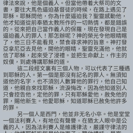
律法來說，他是個義人。但當他帶着大祭司的文
書，要往大馬色逼迫基督徒的時候，在路上遇见了
耶稣。耶穌問他，你為什麼逼迫我？聖靈感動他，
他才知道從前奉猶太教所作的一切熱情，都是錯誤
的。從來把自己當作義人的保羅，現在發現自己是
逼迫義人的罪人！那怎辦呢？神的榮光令他眼睛瞎
了，他三日不能看見，禁食尋求神的旨意。神打發
亞拿尼亞去見他，開他的眼睛，聖靈充滿他，他就
信了耶穌，起來受了浸禮。並把生命獻上，作主的
奴僕，到處傳講耶穌的道。
這二段經文裏有三個人物，可以代表了三種遇
到耶稣的人。第一個是那沒有記名的罪人。無須知
道他的名字，也不須別人數算他的罪行，他自己知
道，他親自來找耶穌，流淚悔改，因為他知道別人
只會控告他，定他的罪，只有耶穌愛他，赦免他的
罪，賜他新生。他愛耶穌，知道耶穌已赦免他許多
的罪。
另一個人是西門，他並非无名小卒。他是堂堂
一個法利賽人，有地位有聲譽。在猶太人眼中是公
義的人，因為法利賽人是維護律法，嚴謹守律法的