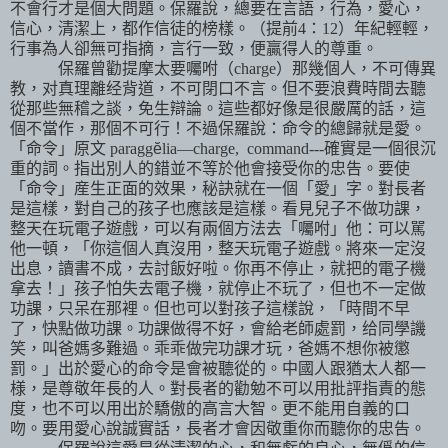
不會行才是個大問題。保羅說，總要在言語，行為，愛心，
信心，清潔上，都作信徒的榜樣。（提前
4
：
12
）年紀輕輕，
行事為人卻無可指摘，言行一致，便贏得人的尊重。
保羅曾勸提摩太要囑咐（
charge
）那幾個人，不可傳異
教，对真理離经背道，不可閉口不言。但不要浪費時間去聽
從那些無稽之談，免生辯論。這些都好像是很嚴厲的話，這
個不當作，那個不可行！不過保羅說：命令的總歸就是愛。
「命令」原文
paragg
ĕ
lia—charge,
command---
確實是一個很沉
重的詞。指出別人的錯並不等於他會接受你的忠告。要使
「命令」産生正面的效果，秘訣就在一個「愛」字。對長者
是這樣，對自己的孩子也應該是這樣。看見兒子不做功課，
整天在玩電子遊戲，可以有兩個方法去「囑咐」他：可以駡
他一頓，「你這個人真沒用，整天玩電子遊戲。將來一定沒
出息，讀書不成，去討飯好啦。你再不停止，就把的電子機
拿去！」孩子怕失去電子機，就停止不玩了，但也不一定做
功課，只呆在那裡。但也可以對孩子這樣說，「時間不早
了，快點做功課。功課做得不好，會給老師處罰，给同學譏
笑，叫爸媽多難過。乖乖做完功課才玩，爸媽不想你被懲
罰。」出於愛心的命令是會被聽從的。中國人跟猶太人都一
様，是尊敬年長的人。對長者的勸勉不可以用批評指責的態
度，也不可以用出於驕傲的高言大智。更不能用自義的口
吻。要用愛心說誠實話，長者才會因敬重你而聽你的忠告。