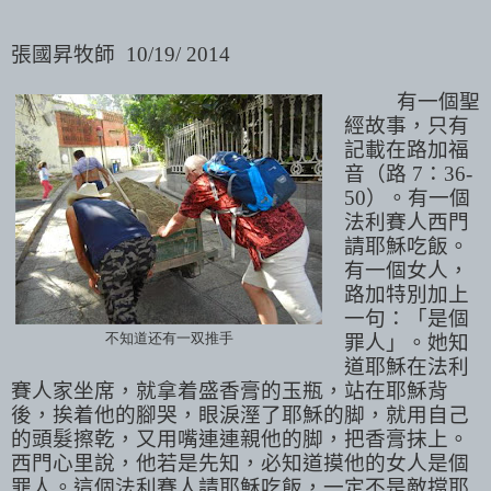
張國昇牧師
10/19/ 2014
有一個聖
經故事，只有
記載在路加福
音（路
7
：
36-
50
）。有一個
法利賽人西門
請耶穌吃飯。
有一個女人，
路加特別加上
一句：「是個
不知道还有一双推手
罪人」。她知
道耶穌在法利
賽人家坐席，就拿着盛香膏的玉瓶，站在耶穌背
後，挨着他的腳哭，眼淚溼了耶穌的脚，就用自己
的頭髮擦乾，又用嘴連連親他的脚，把香膏抹上。
西門心里說，他若是先知，必知道摸他的女人是個
罪人。這個法利賽人請耶穌吃飯，一定不是敵擋耶