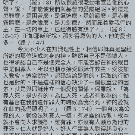
明了。」（羅
5
：
8
）所以保羅很激動地宣告他的心
聲，說，「誰能使我們與基督的愛隔絕呢。難道是
患難麼，是困苦麽，是逼迫麽，是飢餓麽，是赤身
⋯
露體麽，是危險麼，是刀劍麽
?
然而靠着愛我們的
主，在一切的事上，已經得勝有餘了。」（羅
8
：
35-37
）正如耶穌所說，那多得恩免的人，他的愛也
多。（路
7
：
47
）
今天不少人在知識理性上，相信耶穌真是聖經
所說的那位道成肉身的神。雖然自己不是個壞人，
也得承認自己不是個完全人，不能否認在神的眼目
中是個罪人。所以也願意接受耶穌作救主，受浸加
入教會。這當然好，起碼結論是對的，採取的行動
也是對的。不過這樣的信心缺少了一個很重要的因
素，就是與耶穌建立一個愛的關係。保羅說，「為
義人死，是少有的，為仁人死，或者有敢為的。惟
有基督在我們還作罪人的時候為我們死，神的愛就
在此向我們顯明了。」（羅
5
：
7-8
）一個自以為公
義的人，就像法利賽人一樣，有屬靈的驕傲，根本
就不會向人求饒恕，雖有罪，亦沒有人願意為他的
罪死。仁人就是好人。好人行事為人對得起良心。