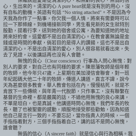
保羅說這愛是從清潔的心，和無虧的良心，無僞的信
心，生出來的。清潔的心
A pure heart
就是沒有別的用心，沒
有自私的動機。英語有句話
“No string attached"
。不是因為今
天我為你作了一點事，你欠我一個人情，將來有需要時可以
拉一下那條線。到機場接新同學，男生看見新的女生就特別
殷勤，提着行李，送到她的宿舍或公寓，為要知道她的地址
將來好約會。這愛都不是出自清潔的心。在教會裏無論是金
錢或是時間的奉獻，倘若目的是得人的讚揚，這也不是出自
清潔的心。不是出自清潔的愛心，別人很容易就看出來，失
去了見證，以後講話再也沒有人會聽。
無愧的良心（
Clear conscience)
行事為人問心無愧：對
別人的要求，對自己也有同様的要求。陳恩藩牧師是個年輕
的牧師，他今年只
47
歲，上星期在美加浸信會聯
會，對一班
年紀起碼大他二十年的牧師，傳道人講道，直言不諱，說今
天為甚麼很多教會，華人教會包括在內，
慢慢枯死，就是不
肯放下一些傳統，與年青一代脫節，只作事工，沒有聯繫在
基督的生命裡。都是嚴厲的話，不過他用無愧的良心來講，
不單是坦白，也是真誠。他講道時問心無愧，我們年長的牧
長，聽了也被聖靈的感動，順服地接受那些勸勉，因為知道
他自己是言行一致的。不要忘記，當你指責人的時候，一個
手指指着對方，三個手指指着自己，講的話不是問心無愧，
誰
會聽？
無僞的信心（
A sincere faith
）就是信心與行為相稱。我