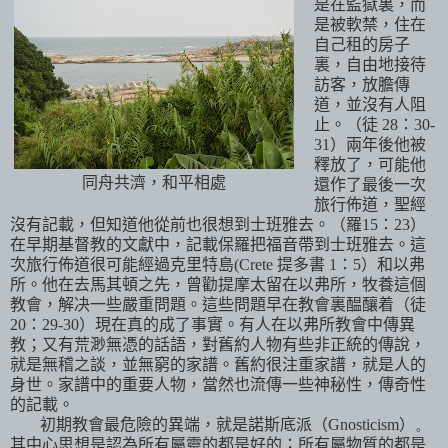
是在監獄裏，而
是被軟禁，住在
自己租的房子
裏，自由地接待
訪客，放膽傳
道，並沒有人阻
止。（徒
28
：
30-
31
）兩年後他被
釋放了，可能他
同舟共濟，和平相處
還作了最後一次
旅行佈道，聖經
沒有記載，但知道他從前也很想到士班雅去。（羅
15
：
23
）
在早期基督教的文獻中，記載保羅把福音帶到士班雅去。這
次旅行佈道很可能經過克里特島
(Crete
提多書
1
：
5
）和以弗
所。他在去馬其頓之先，曾勸提摩太留在以弗所，牧養這個
教會，解决一些嚴重問題。這些問題早在教會裏醖釀着（徒
20
：
29-30
）現在真的成了事實。有人在以弗所教會中傳異
教；又有荒渺無憑的話語，對舊約人物有些非正統的傳說，
就是無稽之談，並無窮的家譜。舊約很注重家譜，就是人的
身世。家譜中的重要人物，當然也流傳一些神秘性，傳奇性
的記載。
初期教會最危險的異端，就是諾斯底派（
Gnosticism
）
。
其中心思想是認為所有屬靈的都是好的；所有屬物質的都是