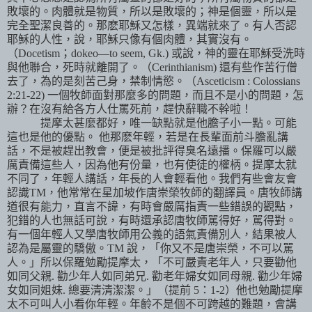
敗壞的。肉體就是物質，所以是敗壞的；神是個靈，所以是
完全聖潔良善的。那麽耶穌又怎樣，異端就來了。有人否認
耶穌的人性，說，耶穌只像有個肉體，其實沒有。
（
Docetism
；
dokeo—to seem, Gk.)
或說，神的靈在耶穌受洗時
與他聯合，死時就離開了。（
Cerinthianism)
還有些作苦行僧
去了，為的是刻苦己身，禁制情慾。（
Asceticism : Colossians
2:21-22)
一個牧師面對那麼多的問題，而且不是小的問題，怎
辦？在沒有給各方人仕罵死前，趕快辭職不幹啦！
提摩太甚麼都好，唯一缺點就是他膽子小一點。可能
這也是他的優點。 他那麽年輕，若是在長輩面前斗膽亂講
話，不是被趕出教會，便是被批評得臭名遠播。保羅可以嚴
厲責備這些人，因為他有份量，也有使徒的權柄。提摩太就
不同了，年輕人講話，年長的人會輕看他。我們有些會友會
認識
TM
，他常常在星加坡作唐崇榮牧師的翻譯員。唐牧師講
道很有能力，直言不諱，有時會嚴厲指責一些錯誤的觀點，
犯錯的人也無話可說，有時還承認唐牧師駡得好，駡得對。
有一個年輕人又學唐牧師用公義的語氣責備別人，結果被人
認為是屬靈的驕傲。
TM
說，「你又不是唐崇榮，不可以駡
人。」所以保羅勉勵提摩太，「不可嚴責老年人，只要勸他
如同父親
.
勸少年人如同弟兄
.
勸老年婦女如同母親
.
勸少年婦
女如同姐妹
.
總要清清潔潔。」（提前
5
：
1-2
）他也勉勵提摩
太不可叫人小看你年輕。年齡不是個不可跨越的難題，會講