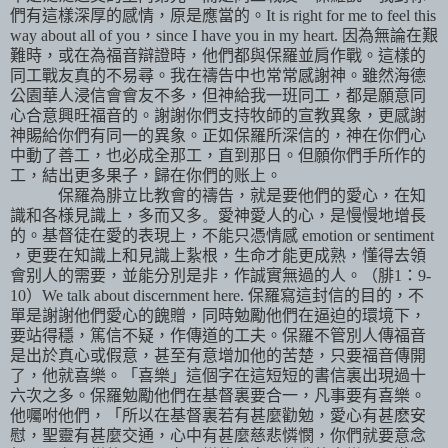
們有這樣深厚的感情，原是應當的。
It is right for me to feel this
way about all of you
，
since I have you in my heart.
因為無論在艱
難時，或在為福音辯證時，他們都與保羅並肩作戰。這樣的
同工戰友真的不易尋。我在禱告中也常常感謝神。雖然海德
公園華人浸信會會友不多，但神給我一班同工，都是願意同
心合意興旺福音的。謝謝你們支持牧師的宣教異象，更感謝
神賜給你們有同一的異象。正如保羅所深信的，神在你們心
中動了善工，也必成全那工，直到那日。但願你們手所作的
工，結出更多果子，歸在你們的账上。
保羅為腓立比教會的禱告，就是要他們的愛心，在知
識和各様見識上，多而又多
。
愛神愛人的心，是慢慢地增長
的。基督徒在愛的表現上，不能只憑情感
emotion or sentiment
，更要在知識上和見識上紥根，生命才能更成熟，懂得去領
會别人的需要，並能分別是非，作誠實無過的人。（腓
1
：
9-
10
）
We talk about discernment here.
保羅寫這封信的目的，不
單是謝謝他們愛心的餽贈，同時勉勵他們在逼迫的環境下，
要站得穩，篤信不疑，作傳道的工夫。保羅不管別人傳福音
是出於真心或假意，甚至有意增加他的苦楚，只要福音傳開
了，他就喜樂。「喜樂」這個字在這短短的書信裏出現過十
六次之多。保羅勉勵他們在基督裏要合一，凡事要有喜樂。
他囑咐他們，「所以在基督裏若有甚麼勸勉，愛心有甚麽安
慰，聖靈有甚麼交通，心中有甚麼慈悲憐憫，你們就要意念