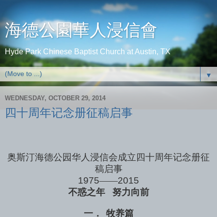
海德公園華人浸信會
Hyde Park Chinese Baptist Church at Austin, TX
▼
WEDNESDAY, OCTOBER 29, 2014
四十周年记念册征稿启事
奥斯汀海德公园华人浸信会成立四十周年记念册征
稿启事
1975
——
2015
不惑之年
努力向前
一．
牧养篇