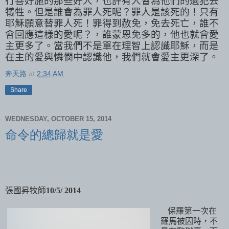
行善好施的那些好人，也許有人
會為他們的過犯去
犠牲。但是誰會為罪人死呢？罪人是該死的！只有
耶穌願意替罪人死！罪得到赦免，免去死亡，誰不
會回應這樣的愛呢？，誰蒙恩免多的，他也就
會
愛
主更多了。當我們不是單在理智上認識耶穌，而是
在主的愛與憐憫中認識他，我們就會愛主更深了。
奔天路
at
2:34 AM
Share
WEDNESDAY, OCTOBER 15, 2014
命令的總歸就是愛
張國昇牧師
10/5/ 2014
保羅第一次在
羅馬被囚時，不