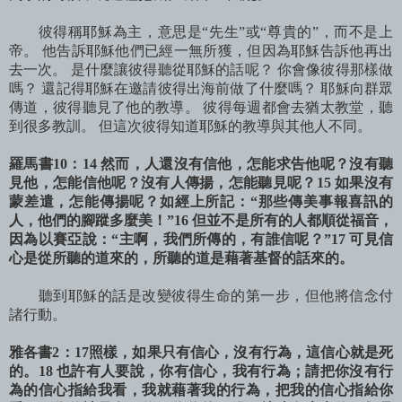
彼得稱耶穌為主，意思是“先生”或“尊貴的”，而不是上
帝。 他告訴耶穌他們已經一無所獲，但因為耶穌告訴他再出
去一次。 是什麼讓彼得聽從耶穌的話呢？ 你會像彼得那樣做
嗎？ 還記得耶穌在邀請彼得出海前做了什麼嗎？ 耶穌向群眾
傳道，彼得聽見了他的教導。 彼得每週都會去猶太教堂，聽
到很多教訓。 但這次彼得知道耶穌的教導與其他人不同。
羅馬書10：14 然而，人還沒有信他，怎能求告他呢？沒有聽
見他，怎能信他呢？沒有人傳揚，怎能聽見呢？15 如果沒有
蒙差遣，怎能傳揚呢？如經上所記：“那些傳美事報喜訊的
人，他們的腳蹤多麼美！”16 但並不是所有的人都順從福音，
因為以賽亞說：“主啊，我們所傳的，有誰信呢？”17 可見信
心是從所聽的道來的，所聽的道是藉著基督的話來的。
聽到耶穌的話是改變彼得生命的第一步，但他將信念付
諸行動。
雅各書2：17照樣，如果只有信心，沒有行為，這信心就是死
的。18 也許有人要說，你有信心，我有行為；請把你沒有行
為的信心指給我看，我就藉著我的行為，把我的信心指給你