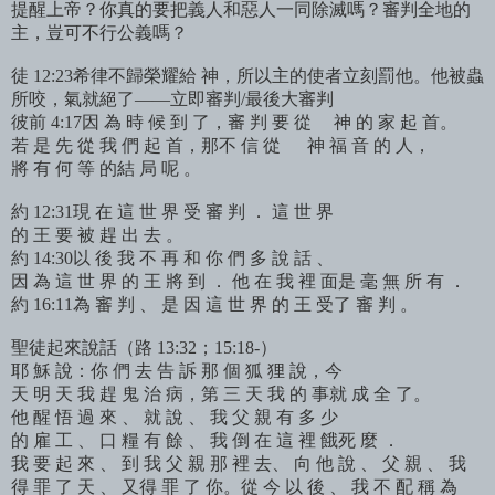
提醒上帝？你真的要把義人和惡人一同除滅嗎？審判全地的
主，豈可不行公義嗎？
徒 12:23希律不歸榮耀給 神，所以主的使者立刻罰他。他被蟲
所咬，氣就絕了——立即審判/最後大審判
彼前 4:17因 為 時 候 到 了，審 判 要 從 神 的 家 起 首。
若 是 先 從 我 們 起 首，那不 信 從 神 福 音 的 人，
將 有 何 等 的結 局 呢 。
約 12:31現 在 這 世 界 受 審 判 ． 這 世 界
的 王 要 被 趕 出 去 。
約 14:30以 後 我 不 再 和 你 們 多 說 話 、
因 為 這 世 界 的 王 將 到 ． 他 在 我 裡 面是 毫 無 所 有 ．
約 16:11為 審 判 、 是 因 這 世 界 的 王 受了 審 判 。
聖徒起來說話（路 13:32；15:18-）
耶 穌 說：你 們 去 告 訴 那 個 狐 狸 說，今
天 明 天 我 趕 鬼 治 病，第 三 天 我 的 事就 成 全 了。
他 醒 悟 過 來 、 就 說 、 我 父 親 有 多 少
的 雇 工 、 口 糧 有 餘 、 我 倒 在 這 裡 餓死 麼 ．
我 要 起 來 、 到 我 父 親 那 裡 去、 向 他 說 、 父 親 、 我
得 罪 了 天 、 又得 罪 了 你。從 今 以 後 、 我 不 配 稱 為