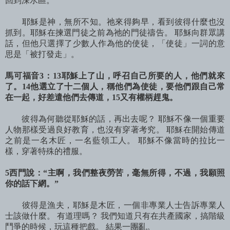
回到深水區。
耶穌是神，無所不知。祂來得夠早，看到彼得什麼也沒
抓到。耶穌在揀選門徒之前為祂的門徒禱告。 耶穌向群眾講
話，但他只選擇了少數人作為他的使徒，「使徒」一詞的意
思是「被打發走」。
馬可福音3：13耶穌上了山，呼召自己所要的人，他們就來
了。14他選立了十二個人，稱他們為使徒，要他們跟自己常
在一起，好差遣他們去傳道，15又有權柄趕鬼。
彼得為何聽從耶穌的話，再出去呢？ 耶穌不像一個重要
人物那樣受過良好教育，也沒有穿著考究。 耶穌在開始傳道
之前是一名木匠，一名藍領工人。 耶穌不像當時的拉比一
樣，穿著特殊的禮服。
5西門說：“主啊，我們整夜勞苦，毫無所得，不過，我願照
你的話下網。”
彼得是漁夫，耶穌是木匠，一個非專業人士告訴專業人
士該做什麼。 有道理嗎？ 我們知道只有在共產國家，搞階級
鬥爭的時候，玩這種把戲。 結果一團亂。