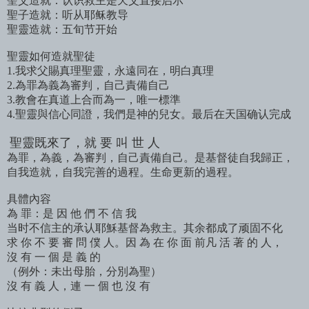
聖父造就：认识救主是天父直接启示
聖子造就：听从耶稣教导
聖靈造就：五旬节开始
聖靈如何造就聖徒
1.我求父賜真理聖靈，永遠同在，明白真理
2.為罪為義為審判，自己責備自己
3.教會在真道上合而為一，唯一標準
4.聖靈與信心同證，我們是神的兒女。最后在天国确认完成
聖靈既來了，就 要 叫 世 人
為罪，為義，為審判，自己責備自己。是基督徒自我歸正，
自我造就，自我完善的過程。生命更新的過程。
具體內容
為 罪：是 因 他 們 不 信 我
当时不信主的承认耶穌基督為救主。其余都成了顽固不化
求 你 不 要 審 問 僕 人。因 為 在 你 面 前凡 活 著 的 人，
沒 有 一 個 是 義 的
（例外：未出母胎，分別為聖）
沒 有 義 人，連 一 個 也 沒 有