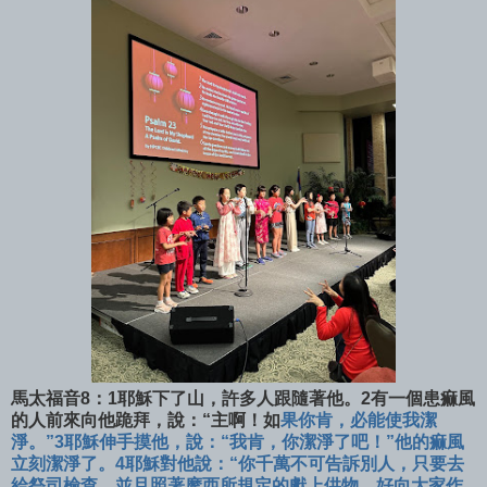
馬太福音8：1耶穌下了山，許多人跟隨著他。2有一個患痲風
的人前來向他跪拜，說：“主啊！如
果你肯，必能使我潔
淨。”3耶穌伸手摸他，說：“我肯，你潔淨了吧！”他的痲風
立刻潔淨了。4耶穌對他說：“你千萬不可告訴別人，只要去
給祭司檢查，並且照著摩西所規定的獻上供物，好向大家作