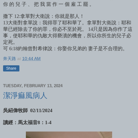
你 的 兒 子 、 把 我 當 作 一 個 雇 工 罷 。
撒下 12:拿單對大衛說：你就是那人！
13大衛對拿單說：我得罪了耶和華了。拿單對大衛說：耶和
華已經除去了你的罪，你必不至於死。 14只是因為你作了這
事，使耶和華的仇敵大得褻瀆的機會，所以你所生的兒子必
定死。
可 6:18約翰曾對希律說：你娶你兄弟的 妻子是不合理的。
奔天路
at
10:44 AM
Share
TUESDAY, FEBRUARY 13, 2024
潔淨痲風病人
吳紹偉牧師 02/11/2024
讀經：馬太福音8：1-4