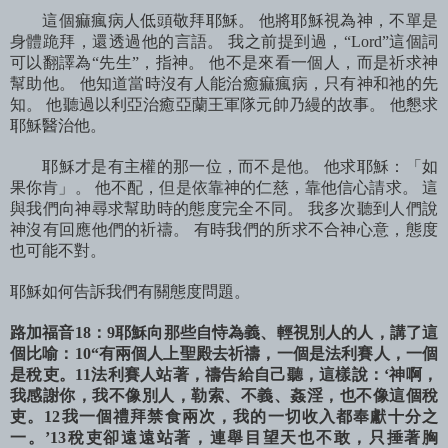
這個痲瘋病人低頭敬拜耶穌。 他將耶穌視為神，不單是
身體跪拜，還透過他的言語。 我之前提到過，“Lord”這個詞
可以翻譯為“先生”，指神。 他不是來看一個人，而是祈求神
幫助他。 他知道當時沒有人能治癒痲瘋病，只有神和祂的先
知。 他聽過以利亞治癒亞蘭王軍隊元帥乃縵的故事。 他懇求
耶穌醫治他。
耶穌才是有主權的那一位，而不是他。 他求耶穌：「如
果你肯」。 他不配，但是依靠神的仁慈，靠他信心請求。 這
與我們向神尋求幫助時的態度完全不同。 我多次聽到人們說
神沒有回應他們的祈禱。 有時我們的所求不合神心意，態度
也可能不對。
耶穌如何告訴我們有關態度問題。
路加福音18：9耶穌向那些自恃為義、輕視別人的人，講了這
個比喻：10“有兩個人上聖殿去祈禱，一個是法利賽人，一個
是稅吏。11法利賽人站著，禱告給自己聽，這樣說：‘神啊，
我感謝你，我不像別人，勒索、不義、姦淫，也不像這個稅
吏。12我一個禮拜禁食兩次，我的一切收入都奉獻十分之
一。’13稅吏卻遠遠站著，連舉目望天也不敢，只捶著胸