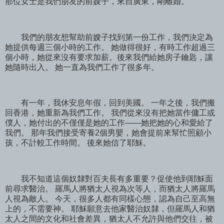
那位女士是我們朋友的前嫂子，來自廣東，剛離婚。
我們的朋友想幫助前嫂子找到第一份工作，我們決定為
她提供每週三個小時的工作。 她做得很好，有時工作超過三
個小時，她從來沒有要求加薪。後來我們給她房子鑰匙，讓
她隨時出入。 她一直為我們工作了很多年。
有一年，我休安息年假，回到美國。 一年之後，我們搬
回香港，她重新為我們工作。 我們從來沒有把她當作傭工或
僕人，她付出的不僅僅是她的工作——她把她的心和愛給了
我們。 那年我們接受寄養2個男嬰，她會提前來幫忙照顧小
孩，不計較工作時間。 後來她信了耶穌。
我不知道這個奴隸對百夫長有多重要？促使他到耶穌面
前尋求醫治。 羅馬人將猶太人視為次等人，而猶太人將羅馬
人視為敵人。 今天，很多人都有同樣心態，認為自己至高無
上的，不需要神。 耶穌願意去他家醫治奴隸，但羅馬人和猶
太人之間的文化和社會差異，猶太人不允許與他們交往，被