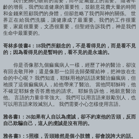
我們更關心眼前的需要，而不是屬靈上的需要。 隨著年
齡的增長，我們知道健康的重要性，並願意花費大量的時間
和金錢來照顧我們的身體，但卻忽略了我們與神的關係。 世
界正在給我們洗腦，讓健康成了最重要。我們的工作很重
要，家庭很重要，文憑很重要，但聖經告訴我們，神是我們
生命中最重要的。
哥林多後書4：18我們所顧念的，不是看得見的，而是看不見
的；因為看得見的是暫時的，看不見的是永遠的。
你是否像那九個痲瘋病人一樣，經歷了神的醫治，卻沒
有回去敬拜神；還是像那一位回去歸榮耀給神，把神放在生
命的中心呢？ 我們知道，耶穌用祂的話語來醫治痲瘋病，但
祂摸了這個痲瘋病人，給他帶來了醫治。 當他問耶穌時，他
不確定耶穌會否答應他的請求。 耶穌告訴他，祂願意醫治
他。 言語的力量非常強大。 我們可以用言語來鼓勵別人，也
可以用言語來毀滅別人。 我們需要小心怎樣使用言語。
雅各書1：26如果有人自以為虔誠，卻不約束他的舌頭，反而
自己欺騙自己，這人的虔誠是沒有用的。
雅各書3：5照樣，舌頭雖然是個小肢體，卻會說誇大的話。