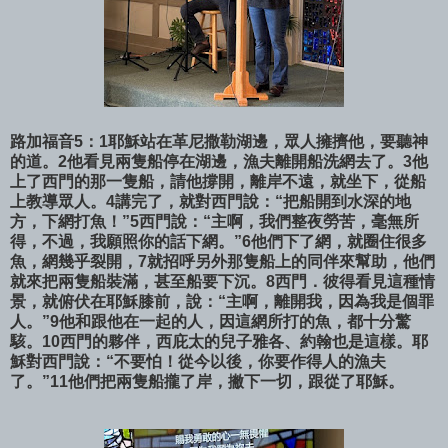
路加福音5：1耶穌站在革尼撒勒湖邊，眾人擁擠他，要聽神
的道。2他看見兩隻船停在湖邊，漁夫離開船洗網去了。3他
上了西門的那一隻船，請他撐開，離岸不遠，就坐下，從船
上教導眾人。4講完了，就對西門說：“把船開到水深的地
方，下網打魚！”5西門說：“主啊，我們整夜勞苦，毫無所
得，不過，我願照你的話下網。”6他們下了網，就圈住很多
魚，網幾乎裂開，7就招呼另外那隻船上的同伴來幫助，他們
就來把兩隻船裝滿，甚至船要下沉。8西門．彼得看見這種情
景，就俯伏在耶穌膝前，說：“主啊，離開我，因為我是個罪
人。”9他和跟他在一起的人，因這網所打的魚，都十分驚
駭。10西門的夥伴，西庇太的兒子雅各、約翰也是這樣。耶
穌對西門說：“不要怕！從今以後，你要作得人的漁夫
了。”11他們把兩隻船攏了岸，撇下一切，跟從了耶穌。