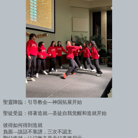
聖靈降臨：引导教会—神国拓展开始
聖徒受益：得著造就—圣徒自我觉醒和造就开始
彼得如何得到造就
負面—說話不靠譜，三次不認主