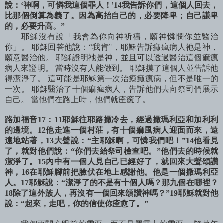
說：‘神啊，可憐我這個罪人！’14我告訴你們，這個人回去，
比那個倒算為義了。因為高抬自己的，必要降卑；自己謙卑
的，必要升高。”
耶穌沒有說「我會為你向神祈禱，願神憐憫你並醫治
你」。 耶穌回答他說：“我肯”，耶穌告訴痲瘋病人祂是神，
願意醫治他。 耶穌證明祂是神，並且可以透過醫治這個痲瘋
病人來證明。 當時沒有人能做到。 耶穌摸了這個人並告訴他
得潔淨了。 這可能是耶穌第一次治癒痲瘋病，但不是唯一的
一次。 耶穌醫治了十個痲瘋病人，告訴他們去向祭司們展示
自己。 當他們在路上時，他們就痊癒了。
路加福音17：11耶穌往耶路撒冷去，經過撒瑪利亞和加利利
的邊境。12他走進一個村莊，有十個痲風病人迎面而來，遠
遠地站著，13大聲說：“主耶穌啊，可憐我們吧！”14他看見
了，就對他們說：“你們去給祭司檢查吧。”他們去的時候就
潔淨了。15內中有一個人見自己已經好了，就回來大聲頌讚
神，16在耶穌腳前把臉伏在地上感謝他。他是一個撒瑪利亞
人。17耶穌說：“潔淨了的不是有十個人嗎？那九個在哪裡？
18除了這外族人，再沒有一個回來頌讚神嗎？”19耶穌就對他
說：“起來，走吧，你的信使你痊愈了。”