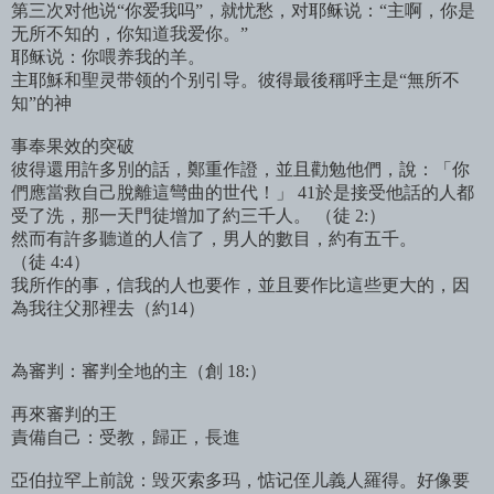
第三次对他说“你爱我吗”，就忧愁，对耶稣说：“主啊，你是
无所不知的，你知道我爱你。”
耶稣说：你喂养我的羊。
主耶穌和聖灵带领的个别引导。彼得最後稱呼主是“無所不
知”的神
事奉果效的突破
彼得還用許多別的話，鄭重作證，並且勸勉他們，說：「你
們應當救自己脫離這彎曲的世代！」 41於是接受他話的人都
受了洗，那一天門徒增加了約三千人。 （徒 2:）
然而有許多聽道的人信了，男人的數目，約有五千。
（徒 4:4）
我所作的事，信我的人也要作，並且要作比這些更大的，因
為我往父那裡去（約14）
為審判：審判全地的主（創 18:）
再來審判的王
責備自己：受教，歸正，長進
亞伯拉罕上前說：毁灭索多玛，惦记侄儿義人羅得。好像要