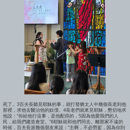
死了。3百夫長聽見耶穌的事，就打發猶太人中幾個長老到他
那裡，求他去醫治他的奴僕。4長老們就來見耶穌，懇切地求
他說：“你給他行這事，是他配得的，5因為他愛我們的人
民，給我們建造會堂。”6耶穌就和他們同去。離那家不遠的
時候，百夫長派幾個朋友來說：“主啊，不必勞駕，因為你到