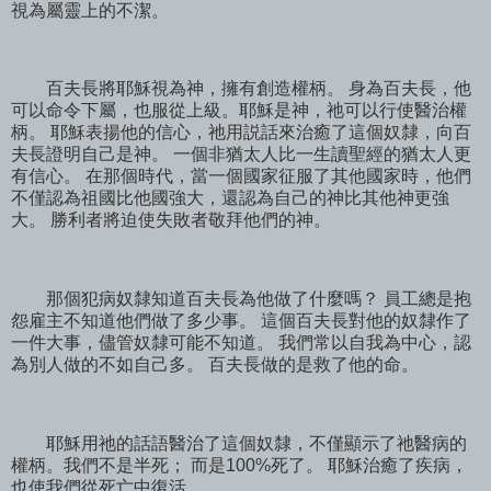
視為屬靈上的不潔。
百夫長將耶穌視為神，擁有創造權柄。 身為百夫長，他
可以命令下屬，也服從上級。耶穌是神，祂可以行使醫治權
柄。 耶穌表揚他的信心，祂用説話來治癒了這個奴隸，向百
夫長證明自己是神。 一個非猶太人比一生讀聖經的猶太人更
有信心。 在那個時代，當一個國家征服了其他國家時，他們
不僅認為祖國比他國強大，還認為自己的神比其他神更強
大。 勝利者將迫使失敗者敬拜他們的神。
那個犯病奴隸知道百夫長為他做了什麼嗎？ 員工總是抱
怨雇主不知道他們做了多少事。 這個百夫長對他的奴隸作了
一件大事，儘管奴隸可能不知道。 我們常以自我為中心，認
為別人做的不如自己多。 百夫長做的是救了他的命。
耶穌用祂的話語醫治了這個奴隸，不僅顯示了祂醫病的
權柄。我們不是半死； 而是100%死了。 耶穌治癒了疾病，
也使我們從死亡中復活。