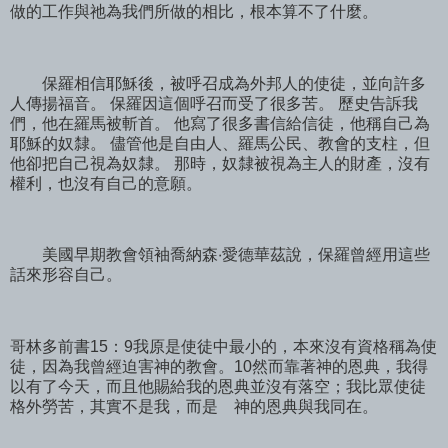
做的工作與祂為我們所做的相比，根本算不了什麼。
保羅相信耶穌後，被呼召成為外邦人的使徒，並向許多
人傳揚福音。 保羅因這個呼召而受了很多苦。 歷史告訴我
們，他在羅馬被斬首。 他寫了很多書信給信徒，他稱自己為
耶穌的奴隸。 儘管他是自由人、羅馬公民、教會的支柱，但
他卻把自己視為奴隸。 那時，奴隸被視為主人的財產，沒有
權利，也沒有自己的意願。
美國早期教會領袖喬納森‧愛德華茲說，保羅曾經用這些
話來形容自己。
哥林多前書15：9我原是使徒中最小的，本來沒有資格稱為使
徒，因為我曾經迫害神的教會。10然而靠著神的恩典，我得
以有了今天，而且他賜給我的恩典並沒有落空；我比眾使徒
格外勞苦，其實不是我，而是 神的恩典與我同在。