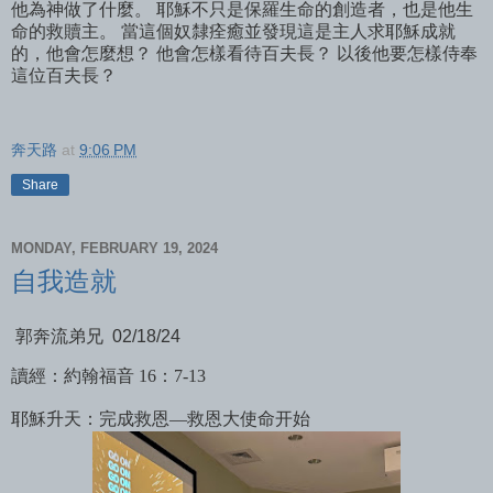
他為神做了什麼。 耶穌不只是保羅生命的創造者，也是他生
命的救贖主。 當這個奴隸痊癒並發現這是主人求耶穌成就
的，他會怎麼想？ 他會怎樣看待百夫長？ 以後他要怎樣侍奉
這位百夫長？
奔天路
at
9:06 PM
Share
MONDAY, FEBRUARY 19, 2024
自我造就
郭奔流弟兄 02/18/24
讀經：約翰福音 16：7-13
耶穌升天：完成救恩—救恩大使命开始