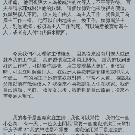
人相處。 他們視猶太人為被統治的次等人，不平等對待。 百
夫長請求耶穌醫治他的奴隸。 這個奴隸對他來說很有價值。
奴隸與僕人不同。 僕人是自由人，為主人工作，就像員工為
雇主工作一樣。 他可以自由地來去、換工作。奴隸屬於主
人，別無選擇，必須為主人工作到死。可以隨意被賣給新主
人，或者有人付出代價來贖回。
今天我們不太理解主僕概念。 因為從來沒有用僕人或奴
隸為我們工作過。 我們習慣雇主和員工關係。 當我們找到更
好的工作時，可以隨時跳槽。 雇主發現某人更好、更便宜
時，可以立即解僱別人。 在亞洲人喜歡聘請菲律賓或印尼人
作傭工。 有的雇主把她們當奴隸對待，非常不人道。 據說我
父親以前有幾個僕人？ 我從來不喜歡讓生人住在我家。我們
自己清潔，烹飪。 收養女兒後，我們也是自己照顧，從來不
需要雇人幫忙。
我的妻子是全職家庭主婦，我也可以幫忙。 我們住一個
小公寓。 有一天，一位女士問我“需要一個兼職清潔工來幫打
掃房子嗎？” 我的想法是不需要。 兼職僱用幫手是違法的。