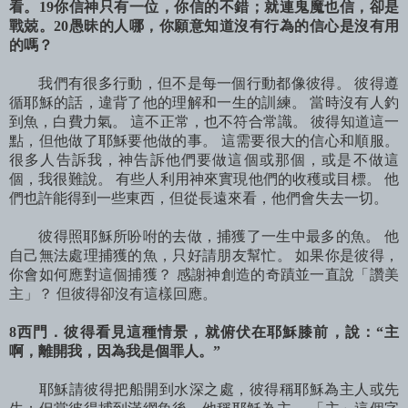
看。19你信神只有一位，你信的不錯；就連鬼魔也信，卻是
戰兢。20愚昧的人哪，你願意知道沒有行為的信心是沒有用
的嗎？
我們有很多行動，但不是每一個行動都像彼得。 彼得遵
循耶穌的話，違背了他的理解和一生的訓練。 當時沒有人釣
到魚，白費力氣。 這不正常，也不符合常識。 彼得知道這一
點，但他做了耶穌要他做的事。 這需要很大的信心和順服。
很多人告訴我，神告訴他們要做這個或那個，或是不做這
個，我很難說。 有些人利用神來實現他們的收穫或目標。 他
們也許能得到一些東西，但從長遠來看，他們會失去一切。
彼得照耶穌所吩咐的去做，捕獲了一生中最多的魚。 他
自己無法處理捕獲的魚，只好請朋友幫忙。 如果你是彼得，
你會如何應對這個捕獲？ 感謝神創造的奇蹟並一直說「讚美
主」？ 但彼得卻沒有這樣回應。
8西門．彼得看見這種情景，就俯伏在耶穌膝前，說：“主
啊，離開我，因為我是個罪人。”
耶穌請彼得把船開到水深之處，彼得稱耶穌為主人或先