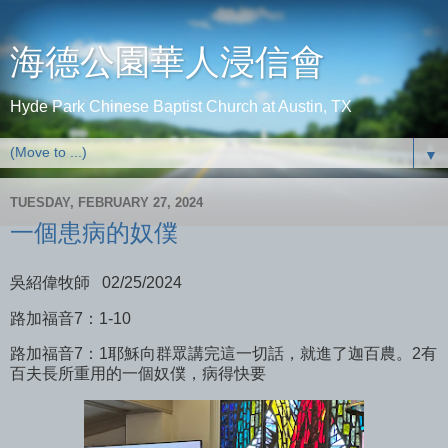
海德公園華人浸信會
Hyde Park Chinese Baptist Church at Austin, TX
▼
TUESDAY, FEBRUARY 27, 2024
一個患病的奴僕
吳紹偉牧師 02/25/2024
路加福音7：1-10
路加福音7：1耶穌向群眾講完這一切話，就進了迦百農。2有
百夫長所重用的一個奴僕，病得快要