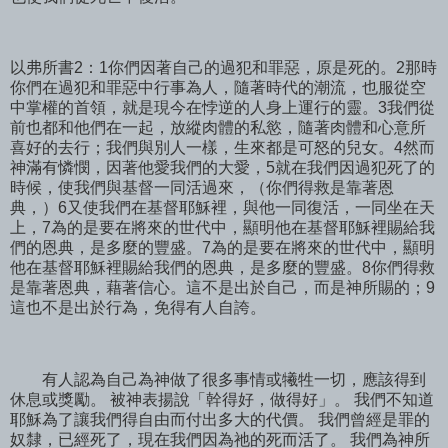
以弗所書2：1你們因著自己的過犯和罪惡，原是死的。2那時
你們在過犯和罪惡中行事為人，隨著時代的潮流，也服從空
中掌權的首領，就是現今在悖逆的人身上運行的靈。3我們從
前也都和他們在一起，放縱肉體的私慾，隨著肉體和心意所
喜好的去行；我們與別人一樣，生來都是可怒的兒女。4然而
神滿有憐憫，因著他愛我們的大愛，5就在我們因過犯死了的
時候，使我們與基督一同活過來，（你們得救是靠著恩
典，）6又使我們在基督耶穌裡，與他一同復活，一同坐在天
上，7為的是要在將來的世代中，顯明他在基督耶穌裡賜給我
們的恩典，是多麼的豐盛。7為的是要在將來的世代中，顯明
他在基督耶穌裡賜給我們的恩典，是多麼的豐盛。8你們得救
是靠著恩典，藉著信心。這不是出於自己，而是神所賜的；9
這也不是出於行為，免得有人自誇。
有人認為自己為神做了很多事情或犧牲一切，應該得到
休息或獎勵。 被神表揚說「幹得好，做得好」。 我們不知道
耶穌為了讓我們得自由而付出多大的代價。 我們曾經是罪的
奴隸，已經死了，現在我們因為祂的死而活了。 我們為神所