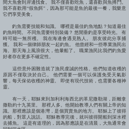
間大魚會到岸邊找食。 我不僅喜歡吃魚，還喜歡與魚搏鬥。
我不喜歡用“假魚餌”，因為那可能是魚的最後一餐，我樂意
它們享受美食。
釣魚需要技能和知識。 哪裡是最佳釣魚地點？知道最佳
釣魚時間。 不同魚需要特別裝備？ 悠閒垂釣是享受時光。 有
時可能一無所穫。 我在海邊會遇見熟人。 朋友彼此分享捕
獲。 我和一個律師朋友一起釣魚。 他曾經和一些專業漁民出
海。那天海上風浪很大，他暈船了。 職業漁民比我們釣魚愛
好者存在更多不確定性。
這些意外困難造就了漁民虔誠的性格。他們知道收穫的
原因不僅取決於自己。 他們需要一個可以保護免受天氣影
響，每天保佑收穫的神靈。 即使有現代技術，也需要各種神
靈。
有一天，耶穌來到加利利海西北的革尼撒勒湖，距離拿
撒勒約十九英里。 那裡人多。他開始教導人們有關上帝的知
識。那裡應該是個港灣，是個買賣魚的地方。 耶穌上了彼得
的船，對眾人說話。 耶穌教導完後，就叫彼得開船到深水裡
去捕魚。 這是有道理的，因為那應該是在清晨，大魚通常會