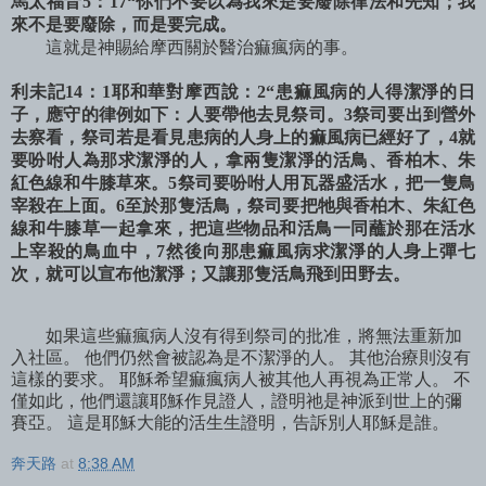
馬太福音5：17“你們不要以為我來是要廢除律法和先知；我
來不是要廢除，而是要完成。
這就是神賜給摩西關於醫治痲瘋病的事。
利未記14：1耶和華對摩西說：2“患痲風病的人得潔淨的日
子，應守的律例如下：人要帶他去見祭司。3祭司要出到營外
去察看，祭司若是看見患病的人身上的痲風病已經好了，4就
要吩咐人為那求潔淨的人，拿兩隻潔淨的活鳥、香柏木、朱
紅色線和牛膝草來。5祭司要吩咐人用瓦器盛活水，把一隻鳥
宰殺在上面。6至於那隻活鳥，祭司要把牠與香柏木、朱紅色
線和牛膝草一起拿來，把這些物品和活鳥一同蘸於那在活水
上宰殺的鳥血中，7然後向那患痲風病求潔淨的人身上彈七
次，就可以宣布他潔淨；又讓那隻活鳥飛到田野去。
如果這些痲瘋病人沒有得到祭司的批准，將無法重新加
入社區。 他們仍然會被認為是不潔淨的人。 其他治療則沒有
這樣的要求。 耶穌希望痲瘋病人被其他人再視為正常人。 不
僅如此，他們還讓耶穌作見證人，證明祂是神派到世上的彌
賽亞。 這是耶穌大能的活生生證明，告訴別人耶穌是誰。
奔天路
at
8:38 AM