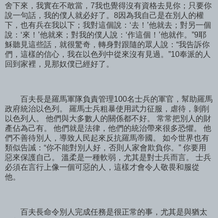
舍下來，我實在不敢當，7我也覺得沒有資格去見你；只要你
說一句話，我的僕人就必好了。8因為我自己是在別人的權
下，也有兵在我以下；我對這個說：‘去！’他就去；對另一個
說：‘來！’他就來；對我的僕人說：‘作這個！’他就作。”9耶
穌聽見這些話，就很驚奇，轉身對跟隨的眾人說：“我告訴你
們，這樣的信心，我在以色列中從來沒有見過。”10奉派的人
回到家裡，見那奴僕已經好了。
百夫長是羅馬軍隊負責管理100名士兵的軍官，幫助羅馬
政府統治以色列。 羅馬士兵粗暴使用武力征服，虐待，剝削
以色列人。 他們與大多數人的關係都不好。 常常把別人的財
產佔為己有。 他們就是法律，他們的統治帶來很多恐懼。 他
們不善待別人，導致人民起來反抗羅馬帝國。 如今世界也有
類似告誡：“你不能對別人好，否則人家會欺負你。” 你要用
惡來保護自己。 溫柔是一種軟弱，尤其是對士兵而言。 士兵
必須在言行上像一個可惡的人，這樣才會令人敬畏和服從
他。
百夫長命令別人完成任務是很正常的事，尤其是與猶太