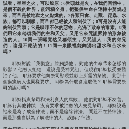
試看，星星之火，可以燎原；6舌頭就是火，在我們百體中，
是個不義的世界，能污穢全身，把整個生命在運轉中焚燒起
來，而且是被地獄之火點燃的。7各類飛禽、走獸、昆蟲、水
族，都可以馴服，而且都已經被人類制伏了；8可是沒有人能
夠制伏舌頭；它是喋喋不休的惡物，充滿了致命的毒素。9我
們用它來稱頌我們的主和天父，又用它來咒詛照神的形象被
造的人。10同一張嘴竟然又稱頌主，又咒詛人；我的弟兄
們，這是不應該的！11同一泉眼裡能夠湧出甜水和苦水來
嗎？
耶穌對說「我願意」並觸摸他， 對他的生命帶來怎樣的
影響？ 他被人拒絕，還說是受神咒詛。但現在耶穌接受並醫
治了他。 耶穌要求他向祭司顯現並獻上所需的祭物。 對那十
個痲瘋病人也同樣要求。 耶穌為什麼會這麼做？ 耶穌需要祭
司的認可嗎？
耶穌指責祭司和法利賽人的腐敗。 他們對耶穌不友善。
耶穌行其他神蹟，沒有要求被治癒的人去見祭司。 耶穌說過
祂來是為了成全律法，而不是廢除律法。 問題不在於律法，
而是那些自以為了解法律的人，誤解了律法。