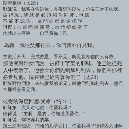
期望相距（太26:）
耶稣说：我实在告诉你，今夜鸡叫以先，你要三次不认我。
彼 得 說，我 就 是 必 須 和 你 同 死，也 總
不 能 不 認 你 。 眾 門 徒 都 是 這 樣 說
證實：心 靈 固 然 願 意，肉 體 卻 軟 弱 了
他就出去痛哭——自己責備自己
為義，我往父那裡去，你們就不再見我。
主復活升天，完成救恩。看不见，听见就相信的人有救。
那使者對婦女們說：被釘十字架的耶穌。他已經從死
人中復活了。他會比你們先到加利利去，你們在那裡
必看見他。現在我已經告訴你們了（太28）
耶穌對她們說：去告訴我的弟兄，叫他們到加利利去，他們
在那裡必看見我。
彼得的深度回應/受命（约21: ）
耶稣第二次又对他说：你爱我吗？
彼得说：“主啊，是的，你知道我爱你。”
耶稣说：你牧养我的羊。
第三次对他说：约翰的儿子西门，你爱我吗？彼得因为耶稣