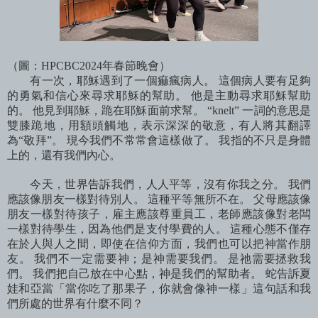
（圖：HPCBC2024年春節晚會）
有一次，耶穌遇到了一個痲瘋病人。 這個病人要有足夠
的勇氣和信心來尋求耶穌的幫助。 他是主動尋求耶穌幫助
的。 他見到耶穌，跪在耶穌面前求幫。 “knelt” 一詞的意思是
雙膝跪地，用額頭觸地，表示深深的敬意，有人將其翻譯
為“敬拜”。 現今我們不常常會這樣做了。 我指的不只是身體
上的，還有我們內心。
今天，世界告訴我們，人人平等，沒有你我之分。 我們
應該像朋友一樣對待別人。 這種平等無所不在。 父母應該像
朋友一樣對待孩子，雇主應該尊重員工，老師應該像對老闆
一樣對待學生，因為他們是支付學費的人。 這種心態不僅存
在於人與人之間，即使在信仰方面，我們也可以把神當作朋
友。 我們不一定需要神；是神需要我們。 是祂需要拯救我
們。 我們把自己放在中心點，神是我們的幫助者。 蛇告訴夏
娃和亞當「當你吃了那果子，你就會像神一樣」這句話和我
們所處的世界有什麼不同？