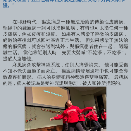
證。”
在耶穌時代，痲瘋病是一種無法治癒的傳染性皮膚病。
聖經中的痲瘋病一詞可以指麻風病，有時也可以指任何一種
皮膚病，例如皮疹和濕疹。 如果有人感染了輕微的皮膚病，
經過治療後就可以回社區過正常生活。 但如果感染了無法治
癒的痲瘋病，就會被送到城外，與痲瘋患者住在一起， 過隔
離生活。 當他靠近別人時，先要大聲喊“不乾淨，不乾淨”，
提醒人遠離他。
麻風病會攻擊神經系統，使別人痛覺消失。 他可能受傷
不知不覺失血過多而死亡。 痲瘋病情發展過程中也可能會導
致毀容和畸形。 病人的身體和精神都遭遇雙重痛苦。 最糟糕
的是，病人被認為是受神咒詛與懲罰，被人和神所拒絕的。