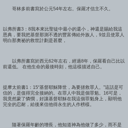
哥林多前書寫於公元54年左右。保羅才信主不久。
以弗所書3：8我本來比聖徒中最小的還小，神還是賜給我這
恩典，要我把基督那測不透的豐富傳給外族人，9並且使眾人
明白那奧祕的救世計劃是甚麼，
以弗所書寫於西元62年左右，經過8年，保羅看自己比以
前還低。 在他生命的最後時刻，他這樣描述自己。
提摩太前書1：15“基督耶穌降世，為要拯救罪人。”這話是可
信的，是值得完全接納的。在罪人中我是個罪魁。16可是，
我竟然蒙了憐憫，好讓基督耶穌在我這個罪魁身上，顯明他
完全的忍耐，給後來信他得永生的人作榜樣。
隨著保羅年齡的增長，他知道神為他做了多少，而不是