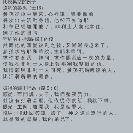
比較典型的例子
違約的參孫（士16）
參 孫 從 睡 中 醒 來，心 裡 說： 我 要 像 前
幾 次 出 去 活 動 身 體。他 卻 不 知 道 耶
和 華 已 經 離 開 他 了 。非 利 士 人 將 他拿 住，
剜 了 他 的 眼 睛。
守約的主-恩賜-歸正的僕
然 而 他 的 頭 髮 被 剃 之 後，又 漸 漸 長起 來 了 。
參 孫 求 告 耶 和 華 說，主 耶 和華 阿，
求 你 眷 念 我 ． 神 阿，求 你 賜 我這 一 次 的 力 量，
使 我 在 非 利 士 人 身上 報 那 剜 我 雙 眼 的 仇 。
我 情 願 與 非 利 士 人 同 死 。參 孫 死 時所 殺 的 人，
比 活 著 所 殺 的 還 多 。
彼得的歸正行為（路 5；8）
順從：西 門 說，夫 子，我 們 整 夜 勞 力，
並 沒 有 打 著 甚 麼。但 依 從 你 的 話，我就 下 網 。
眼光：主 阿，離 開 我，我 是 個 罪 人 。
悅納：耶 穌 回 答 說，聽 了 神 之 道 而遵 行 的 人，
就 是 我 的 母 親，我 的 弟 兄了 。