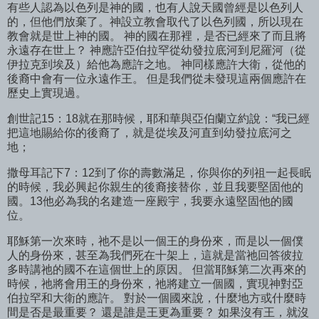
有些人認為以色列是神的國，也有人說天國曾經是以色列人
的，但他們放棄了。神設立教會取代了以色列國，所以現在
教會就是世上神的國。 神的國在那裡，是否已經來了而且將
永遠存在世上？ 神應許亞伯拉罕從幼發拉底河到尼羅河（從
伊拉克到埃及）給他為應許之地。 神同樣應許大衛，從他的
後裔中會有一位永遠作王。 但是我們從未發現這兩個應許在
歷史上實現過。
創世記15：18就在那時候，耶和華與亞伯蘭立約說：“我已經
把這地賜給你的後裔了，就是從埃及河直到幼發拉底河之
地；
撒母耳記下7：12到了你的壽數滿足，你與你的列祖一起長眠
的時候，我必興起你親生的後裔接替你，並且我要堅固他的
國。13他必為我的名建造一座殿宇，我要永遠堅固他的國
位。
耶穌第一次來時，祂不是以一個王的身份來，而是以一個僕
人的身份來，甚至為我們死在十架上，這就是當祂回答彼拉
多時講祂的國不在這個世上的原因。 但當耶穌第二次再來的
時候，祂將會用王的身份來，祂將建立一個國，實現神對亞
伯拉罕和大衛的應許。 對於一個國來說，什麼地方或什麼時
間是否是最重要？ 還是誰是王更為重要？ 如果沒有王，就沒