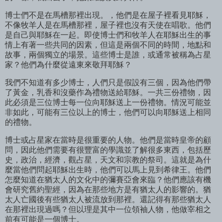
博士們不是在馬槽那裡出現。，他們是在屋子裡看見耶穌，
不像牧羊人是在馬槽那裡，屋子裡也沒有天使在唱歌。他們
是自己與耶穌在一起。即使博士們和牧羊人在耶穌出生的事
情上有著一些共同的因素，但這是兩個不同的時間，地點和
故事，兩個獨立的場景。這些博士是誰，或通常被稱為占星
家？他們為什麼從遠東來敬拜耶穌？
我們不知道有多少博士，人們只是假設有三個，因為他們帶
了黃金，乳香和沒藥作為禮物送給耶穌。一共三份禮物，因
此必須是三位博士每一位向耶穌送上一份禮物。情況可能並
非如此，可能有三位以上的博士，他們可以向耶穌送上相同
的禮物。
博士或占星家在當時是很重要的人物。他們是當時皇帝的顧
問，因此他們需要有很豐富的學識並了解很多東西，包括歷
史，政治，經濟，觀占星，天文和宗教的祭司。這就是為什
麼當他們問起耶穌出生時，他們可以馬上見到希律王。他們
怎麼知道在猶太人的文化中的彌賽亞會來臨？他們應該有機
會研究舊約聖經，因為在那些地方是有猶太人的影響的。猶
太人亡國後有些猶太人被流放到那裡。還記得有那些猶太人
在那裡出現過嗎？但以理是其中一位領袖人物，他做宰相之
前有可能是一個博士。