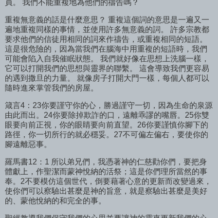
員。 我們不能重複地為他們的禱告嗎？
重複無意義的話是什麼意思？ 重複這個詞的意思是一遍又一
遍地重複同樣的事情，並使用許多無意義的詞。 許多宗教都
要求他們的信徒用相同的詞來作禱告，或重複相同的短語。
這是很危險的，因為當我們在腦海中用重複的短語時，我們
可能會陷入自我催眠狀態。 我們就好像在思想上洗腦一樣，
它可以打開我們的思想與靈界的聯繫。 這會導致我們更容易
的遇到撒旦的力量。 就像房子打開大門一樣，每個人都可以
隨時進來掌管我們的房屋。
箴言4：23你要謹守你的心，勝過謹守一切，因為生命的泉源
由此而出。24你要除掉欺詐的口，遠離乖謬的嘴唇。25你雙
眼要向前正視，你的眼睛要向前直望。26你要謹慎你腳下的
路徑，你一切所行的就必穩妥。27不可偏左偏右，要使你的
腳遠離惡事。
羅馬書12：1 所以弟兄們，我憑著神的仁慈勸你們，要把身
體獻上，作聖潔而蒙神悅納的活祭；這是你們理所當然的事
奉。2不要模仿這個世代，倒要藉著心意的更新而改變過來，
使你們可以察驗出甚麼是神的旨意，就是察驗出甚麼是美好
的、蒙他悅納的和完全的事。