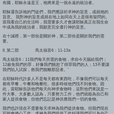
有國，耶穌永遠是王，祂將來是一個永遠的統治者。
耶穌還告訴祂的門徒們，我們應該祈求神的旨意，成就祂的
旨意。 我對神的旨意成就在地上如同在天上是很有疑問的。
當我看自己的生活時，我需要多久才會讓耶穌真正在我生命
中成為我的統治者，我願意完全遵行神的旨意。
在十誡裡，第一部份是關於神，第二部份是關於我們的需
要。
II. 第二部
馬太福音6：11-13a
馬太福音6：11我們每天所需的食物，求你今天賜給我們；
12赦免我們的罪，好像我們饒恕了得罪我們的人；13不要讓
我們陷入試探，救我們脫離那惡者。’
在耶穌時代許多人不是每天都有東西吃，不像我們可以每天
都有早餐，午餐和晚餐吃。很多時候他們找不到食物。因
此，當耶穌告訴他們每天向神求食物時，這對他們來說是一
件大事。大多數人認為，只要努力工作，他們就能為自己和
家人提供食物，但他們忘記是神供應我們一切的食物。
我們也許現在不需要每天求神為我們提供食物。但我們現在
可能會擔心工作，求神為我們提供工作好讓我們可以為自己