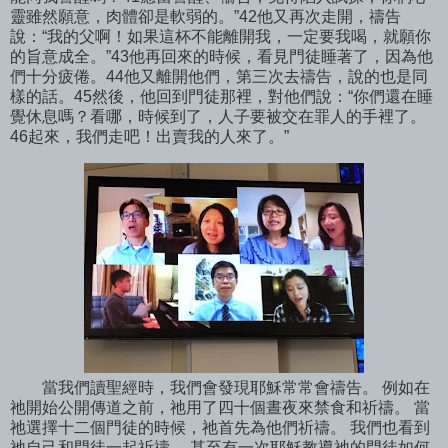
靈雖然願意，肉體卻是軟弱的。”42他又再次走開，禱告
說：“我的父啊！如果這杯不能離開我，一定要我喝，就願你
的旨意成全。”43他再回來的時候，看見門徒睡著了，因為他
們十分疲倦。44他又離開他們，第三次去禱告，說的也是同
樣的話。45然後，他回到門徒那裡，對他們說：“你們還在睡
覺休息嗎？看哪，時候到了，人子要被交在罪人的手裡了。
46起來，我們走吧！出賣我的人來了。”
當我們讀聖經時，我們會發現耶穌常常會禱告。 例如在
祂開始公開傳道之前，祂用了四十個晝夜來禁食和祈禱。 當
祂選擇十二個門徒的時候，祂首先為他們祈禱。 我們也看到
祂自己和門徒一起祈禱。 甚至有一次耶穌教導祂的門徒如何