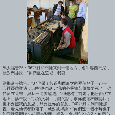
馬太福音26：36耶穌和門徒來到一個地方，名叫客西馬尼，
就對門徒說：“你們坐在這裡，我要
到那邊去禱告。”37他帶了彼得和西庇太的兩個兒子一起去，
心裡憂愁難過，38對他們說：“我的心靈痛苦得快要死了；你
們留在這裡，與我一同警醒吧。”39他稍往前走，把臉俯伏在
地上，禱告說：“我的父啊！可能的話，求你使這杯離開我；
但不要照我的意思，只要照你的旨意。”40耶穌回到門徒那
裡，看見他們都睡著了，就對彼得說：“你們連一個小時也不
能同我警醒嗎？41應當警醒、禱告，免得陷入試探；你們心