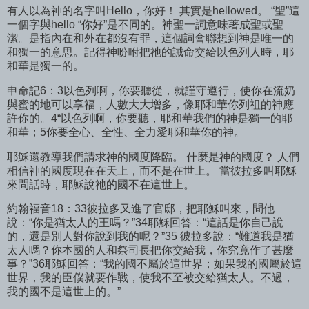
有人以為神的名字叫Hello，你好！ 其實是hellowed。 “聖”這
一個字與hello “你好”是不同的。神聖一詞意味著成聖或聖
潔。是指內在和外在都沒有罪，這個詞會聯想到神是唯一的
和獨一的意思。記得神吩咐把祂的誡命交給以色列人時，耶
和華是獨一的。
申命記6：3以色列啊，你要聽從，就謹守遵行，使你在流奶
與蜜的地可以享福，人數大大增多，像耶和華你列祖的神應
許你的。4“以色列啊，你要聽，耶和華我們的神是獨一的耶
和華；5你要全心、全性、全力愛耶和華你的神。
耶穌還教導我們請求神的國度降臨。 什麼是神的國度？ 人們
相信神的國度現在在天上，而不是在世上。 當彼拉多叫耶穌
來問話時，耶穌說祂的國不在這世上。
約翰福音18：33彼拉多又進了官邸，把耶穌叫來，問他
說：“你是猶太人的王嗎？”34耶穌回答：“這話是你自己說
的，還是別人對你說到我的呢？”35 彼拉多說：“難道我是猶
太人嗎？你本國的人和祭司長把你交給我，你究竟作了甚麼
事？”36耶穌回答：“我的國不屬於這世界；如果我的國屬於這
世界，我的臣僕就要作戰，使我不至被交給猶太人。不過，
我的國不是這世上的。”