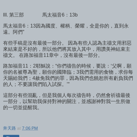
III. 第三部
馬太福音6：13b
馬太福音6：13因為國度、權柄、榮耀，全是你的，直到永
遠。阿們”
有些手稿是沒有最後一部分。 因為有些人認為主禱文用邪惡
來結束是不好的，所以他們將其放入其中，用讚美神結束主
禱文。 在路加福音11章中，沒有最後一部分。
路加福音11：2耶穌說：“你們禱告的時候，要說：‘父啊，願
你的名被尊為聖，願你的國降臨；3我們需用的食物，求你每
天賜給我們；4赦免我們的罪，因為我們也饒恕所有虧負我們
的人；不要讓我們陷入試探。’”
這部分有些混亂，但是我個人每次禱告時，仍然會祈禱最後
一部分，以幫助我保持對神的關注，並感謝神對我一生所做
的一切並提醒我。
奔天路
at
7:06 PM