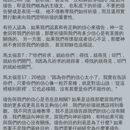
禱告，即是我們稱為的主禱文。 在私底下的祈禱，不要把禱
告變成是表現一樣。 祂不僅教導我們如何祈禱，而且還用實
際行動來向我們證明祈禱的重要性。
有些人認為，如果我們認真和有足夠的信心來禱告，神一定
會回答我們的祈禱，那麼祈禱與我們有多少信心是有直接的
關係的。 另一方面，如果我們有懷疑或者信心不足，那麼神
就不會回答我們的禱告。 甚至耶穌也這樣說。
馬太福音7：7“你們祈求，就給你們；尋找，就尋見；叩門，
就給你們開門。8因為凡祈求的就得著，尋找的就尋見，叩門
的就給他開門。
馬太福音17：20他說：“因為你們的信心太小了。我實在告訴
你們，只要你們的信心像一粒芥菜種，就是對這山說：‘從這
裡移到那裡’，它也必移開。沒有甚麼是你們不能作的。”
禱告與我們的信心是否息息相關? 如果是這樣那麼當我們祈
禱的更多或更長且有足夠信心時，我們的祈禱就應該得到垂
聽。 我不同意這種教導，我不是說禱告跟我們的信心沒有關
係，我們應該向神祈求。當我們向神祈禱時，有時結果可能
與我們的信心沒有關係。禱告的目的到底是為了什麼? 如果
答案不是我們最終目的，我們需要仔細研究為什麼要禱告。