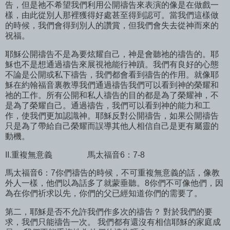
告，但是祂不希望我們利用公開禱告來表演的像是在做戲一
樣，由此從別人那裡獲得好處甚至得到認可。當我們這樣做
的時候，我們會得到別人的讚賞，但我們會失去從神而來的
祝福。
耶穌公開禱告不是為要炫耀自己，神是會聽祂的禱告的。耶
穌也不是想通過禱告來展視祂能行神蹟。我們有良好的心態
不論是公開或私下禱告，我們都會看到禱告的作用。就像耶
穌在約翰福音裏教導我們通過禱告我們可以看到神的榮耀和
祂的工作。所有公開和私人禱告的目的都是為了榮耀神，不
是為了榮耀自己。通過禱告，我們可以看到神的能力和工
作，使我們更加認識神。耶穌反對公開禱告，如果公開禱告
只是為了帶給自己榮耀而誤導其他人相信自己是更有屬靈的
動機。
II.重複無意義
馬太福音6：7-8
馬太福音6：7你們禱告的時候，不可重複無意義的話，像教
外人一樣，他們以為話多了就蒙垂聽。8你們不可像他們，因
為在你們祈求以先，你們的父已經知道你們的需要了。
第二，耶穌是否不允許我們作多次的禱告？ 對於我們的要
求，我們只能禱告一次。 我們都有還沒有相信耶穌的家庭成