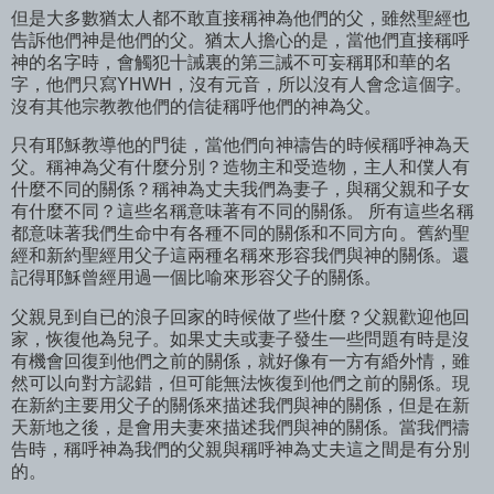
但是大多數猶太人都不敢直接稱神為他們的父，雖然聖經也
告訴他們神是他們的父。猶太人擔心的是，當他們直接稱呼
神的名字時，會觸犯十誡裏的第三誡不可妄稱耶和華的名
字，他們只寫YHWH，沒有元音，所以沒有人會念這個字。
沒有其他宗教教他們的信徒稱呼他們的神為父。
只有耶穌教導他的門徒，當他們向神禱告的時候稱呼神為天
父。稱神為父有什麼分別？造物主和受造物，主人和僕人有
什麼不同的關係？稱神為丈夫我們為妻子，與稱父親和子女
有什麼不同？這些名稱意味著有不同的關係。 所有這些名稱
都意味著我們生命中有各種不同的關係和不同方向。舊約聖
經和新約聖經用父子這兩種名稱來形容我們與神的關係。還
記得耶穌曾經用過一個比喻來形容父子的關係。
父親見到自已的浪子回家的時候做了些什麼？父親歡迎他回
家，恢復他為兒子。如果丈夫或妻子發生一些問題有時是沒
有機會回復到他們之前的關係，就好像有一方有緍外情，雖
然可以向對方認錯，但可能無法恢復到他們之前的關係。現
在新約主要用父子的關係來描述我們與神的關係，但是在新
天新地之後，是會用夫妻來描述我們與神的關係。當我們禱
告時，稱呼神為我們的父親與稱呼神為丈夫這之間是有分別
的。