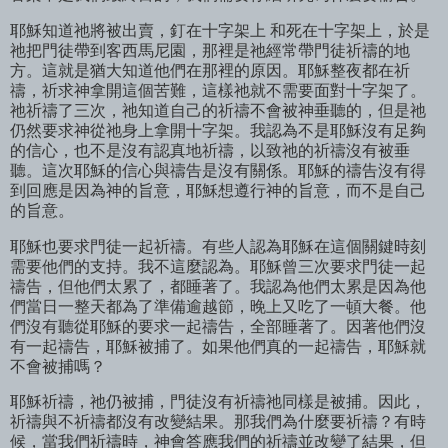
耶穌知道祂將被出賣，釘在十字架上 和死在十字架上，於是
祂把門徒帶到客西馬尼園，那裡是祂經常帶門徒祈禱的地
方。這就是猶大知道他們在那裡的原因。耶穌整夜都在祈
禱，祈求神拿開這個苦難，這樣祂就不需要面對十字架了。
祂祈禱了三次，祂知道自己的祈禱不會被神垂聽的，但是祂
仍然要求神從祂身上拿開十字架。我認為不是耶穌沒有足夠
的信心，也不是沒有認真地祈禱，以致祂的祈禱沒有被垂
聽。這次耶穌的信心與禱告是沒有關係。耶穌的禱告沒有得
到回應是因為神的旨意，耶穌想遵行神的旨意，而不是自己
的旨意。
耶穌也要求門徒一起祈禱。有些人認為耶穌在這個關鍵時刻
需要他們的支持。我不這麼認為。耶穌曾三次要求門徒一起
禱告，但他們太累了，都睡著了。我認為他們太累是因為他
們當日一整天都為了準備逾越節，晚上又吃了一頓大餐。他
們沒有聽從耶穌的要求一起禱告，全部睡著了。因著他們沒
有一起禱告，耶穌被捕了。如果他們真的一起禱告，耶穌就
不會被捕嗎？
耶穌祈禱，祂仍被捕，門徒沒有祈禱祂同樣是被捕。因此，
祈禱與不祈禱都沒有改變結果。那我們為什麼要祈禱？有時
候，當我們祈禱時，神會答應我們的祈禱並改變了結果，但