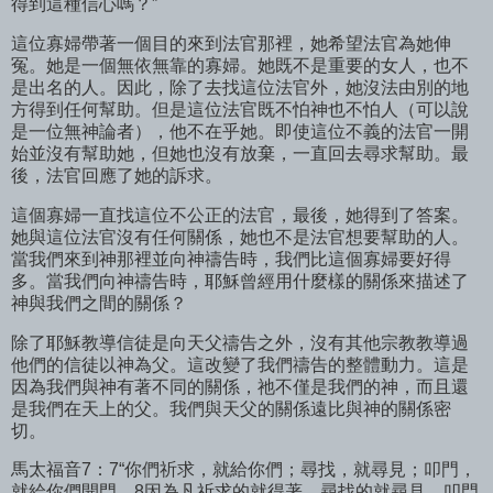
得到這種信心嗎？”
這位寡婦帶著一個目的來到法官那裡，她希望法官為她伸
冤。她是一個無依無靠的寡婦。她既不是重要的女人，也不
是出名的人。因此，除了去找這位法官外，她沒法由別的地
方得到任何幫助。但是這位法官既不怕神也不怕人（可以說
是一位無神論者），他不在乎她。即使這位不義的法官一開
始並沒有幫助她，但她也沒有放棄，一直回去尋求幫助。最
後，法官回應了她的訴求。
這個寡婦一直找這位不公正的法官，最後，她得到了答案。
她與這位法官沒有任何關係，她也不是法官想要幫助的人。
當我們來到神那裡並向神禱告時，我們比這個寡婦要好得
多。當我們向神禱告時，耶穌曾經用什麼樣的關係來描述了
神與我們之間的關係？
除了耶穌教導信徒是向天父禱告之外，沒有其他宗教教導過
他們的信徒以神為父。這改變了我們禱告的整體動力。這是
因為我們與神有著不同的關係，祂不僅是我們的神，而且還
是我們在天上的父。我們與天父的關係遠比與神的關係密
切。
馬太福音7：7“你們祈求，就給你們；尋找，就尋見；叩門，
就給你們開門。8因為凡祈求的就得著，尋找的就尋見，叩門