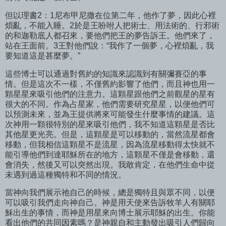
但以理書2：1尼布甲尼撒在位第二年，他作了夢，因此心裡
煩亂，不能入睡。2於是王吩咐人把術士、用法術的、行邪術
的和迦勒底人都召來，要他們把王的夢告訴王。他們來了，
站在王面前。3王對他們說：“我作了一個夢，心裡煩亂，我
要知道這是甚麼夢。”
這些博士可以通過對舊約的知識來認識到有關彌賽亞的事
情。但是這次不一樣，不僅舊約影響了他們，而且神也用一
顆星星來吸引他們的注意力。這顆星跟他們之前觀星的星有
很大的不同。作為占星家，他們需要研究星星，以便他們可
以預測未來，並為王提供將來可能發生什麼事情的建議。這
次神用一顆很特別的星來吸引他們，我不知道這顆星是否比
其他星更光亮。但是，這顆星是可以移動的，當然流星都會
移動，但我相信這顆星不是流星，因為流星移動得太快就不
能引導他們到達耶穌所在的地方，這顆星不僅是會移動，還
會消失，然後又可以突然出現。我敢肯定，在他們生命中從
未遇到過這種獨特和不同的情況。
當神向我們展示祂自己的時候，總是獨特且與眾不同，以便
可以吸引我們走向神自己。神是用天使來告訴牧羊人有關耶
穌出生的事情，而神是用星來向博士展示耶穌的出生。你能
看出他們的共同因素嗎？是神親自和主動發出吸引人們歸向