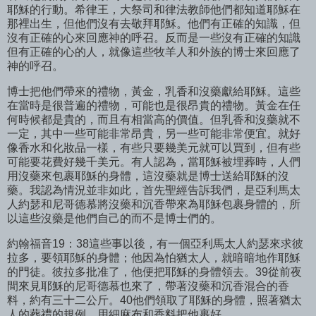
耶穌的行動。希律王，大祭司和律法教師他們都知道耶穌在
那裡出生，但他們沒有去敬拜耶穌。他們有正確的知識，但
沒有正確的心來回應神的呼召。反而是一些沒有正確的知識
但有正確的心的人，就像這些牧羊人和外族的博士來回應了
神的呼召。
博士把他們帶來的禮物，黃金，乳香和沒藥獻給耶穌。這些
在當時是很普遍的禮物，可能也是很昂貴的禮物。黃金在任
何時候都是貴的，而且有相當高的價值。但乳香和沒藥就不
一定，其中一些可能非常昂貴，另一些可能非常便宜。就好
像香水和化妝品一樣，有些只要幾美元就可以買到，但有些
可能要花費好幾千美元。有人認為，當耶穌被埋葬時，人們
用沒藥來包裹耶穌的身體，這沒藥就是博士送給耶穌的沒
藥。我認為情況並非如此，首先聖經告訴我們，是亞利馬太
人約瑟和尼哥德慕將沒藥和沉香帶來為耶穌包裹身體的，所
以這些沒藥是他們自己的而不是博士們的。
約翰福音19：38這些事以後，有一個亞利馬太人約瑟來求彼
拉多，要領耶穌的身體；他因為怕猶太人，就暗暗地作耶穌
的門徒。彼拉多批准了，他便把耶穌的身體領去。39從前夜
間來見耶穌的尼哥德慕也來了，帶著沒藥和沉香混合的香
料，約有三十二公斤。40他們領取了耶穌的身體，照著猶太
人的葬禮的規例，用細麻布和香料把他裹好。