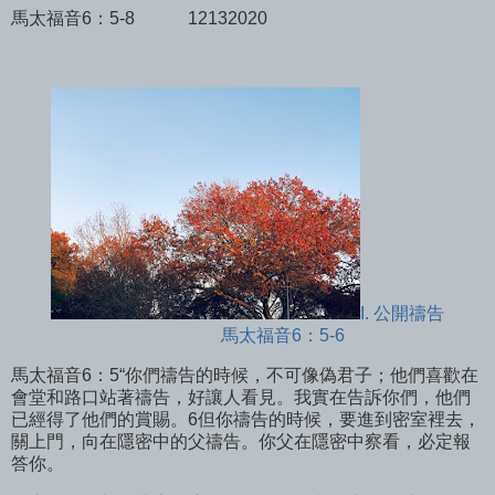
馬太福音6：5-8
12132020
I. 公開禱告
馬太福音6：5-6
馬太福音6：5“你們禱告的時候，不可像偽君子；他們喜歡在
會堂和路口站著禱告，好讓人看見。我實在告訴你們，他們
已經得了他們的賞賜。6但你禱告的時候，要進到密室裡去，
關上門，向在隱密中的父禱告。你父在隱密中察看，必定報
答你。