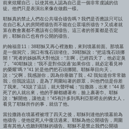
前來炫耀自己，以使其他人認為自己是一個非常虔誠的信
徒。他們只是表演出來像在做戲一樣。
耶穌真的禁止人們在公共場合禱告嗎？我們是否應該只可以
在自己私人的房間裡禱告而不能在公眾場所禱告？又或者就
算在教會裏都不應該有公開禱告。這三者的答案都是否定
的，耶穌自己也有作公開的禱告。
約翰福音11：38耶穌又再心裡激動，來到墳墓前面。那墳墓
是一個洞穴，洞口有塊石頭堵住。39耶穌說：“把這塊石頭挪
開！”死者的姊姊馬大對他說：“主啊，已經四天了，他必定臭
了。”40耶穌說：“我不是對你說過‘如果你信，就必定看見神
的榮耀’嗎？”41 於是他們把石頭挪開。耶穌舉目向天，
說：“父啊，我感謝你，因為你垂聽了我，42 我知道你常常聽
我，但我說這話，是為了周圍站著的群眾，叫他們信是你差
了我來。”43說了這話，就大聲呼喊：“拉撒路，出來！”44 那
死了的人就出來，他的手腳都纏著布，臉上裹著巾。耶穌
說：“解開他，讓他走！”45有許多到馬利亞那裡去的猶太人，
看見了耶穌所作的事，就信了他。
當拉撒路在墳墓裡被埋了四天之後，耶穌到達他的墳墓前為
他禱告，使他從死人中復活過來。耶穌為他公開禱告，周圍
還有其他人也聽到耶穌的禱告。耶穌不是禁止我們公開禱