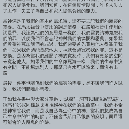
和家人提供食物。我們知道，在這個疫情期間，許多人失去
了工作，失去了為自己和家人提供食物的能力。
當神滿足了我們的基本的需求時，請不要忘記我們的屬靈的
需要。在馬太福音中使用的詞是債務，在路加福音中使用的
詞是罪。我認為他們的意思是一樣的。我們需要請神寬恕我
們的罪，以便我們不會忘記神對我們的憐憫和恩典。如果我
們希望神寬恕我們的罪過，我們需要首先寬恕他人得罪了我
們。如果我們越能寬恕他人，神就會越寬恕我的罪。這不是
交換。是因為當我們經歷了神的寬恕時，我們有更多的空間
來寬恕他人。如果我們的生命像死海一樣，我們的生命中沒
有空間，不能原諒別人，那麼只有水可以進來，而沒有出
路。
最後一件事也關係到我們的屬靈的需要，是不讓我們陷入試
探，救我們脫離那惡者。
正如我在書中與大家分享過，“試探”一詞可以翻譯為“誘惑”，
誘惑和試探同樣意味著拒絕神在我們的生命當中，我們不希
望神掌管我們，而是以自己為生命中的神。當我們想成為自
己生命中的神的時候，不僅會帶給自己很多的麻煩，而且還
可能會陷入魔鬼的陷阱。