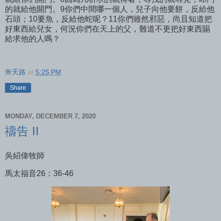
的就給他開門。9你們中間哪一個人，兒子向他要餅，反給他
石頭；10要魚，反給他蛇呢？11你們雖然邪惡，尚且知道把
好東西給兒女，何況你們在天上的父，難道不更把好東西賜
給求他的人嗎？
奔天路
at
5:25 PM
Share
MONDAY, DECEMBER 7, 2020
禱告 II
吳紹偉牧師
馬太福音26：36-46