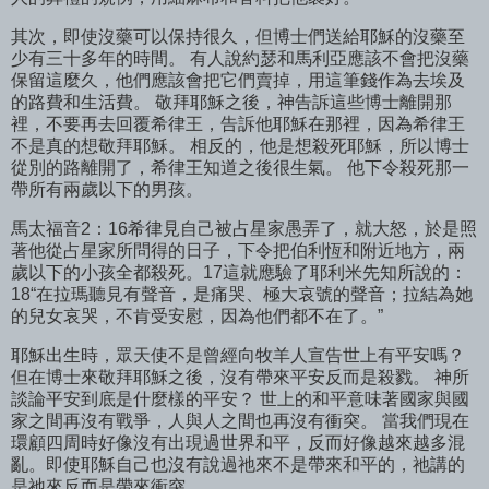
其次，即使沒藥可以保持很久，但博士們送給耶穌的沒藥至
少有三十多年的時間。 有人說約瑟和馬利亞應該不會把沒藥
保留這麼久，他們應該會把它們賣掉，用這筆錢作為去埃及
的路費和生活費。 敬拜耶穌之後，神告訴這些博士離開那
裡，不要再去回覆希律王，告訴他耶穌在那裡，因為希律王
不是真的想敬拜耶穌。 相反的，他是想殺死耶穌，所以博士
從別的路離開了，希律王知道之後很生氣。 他下令殺死那一
帶所有兩歲以下的男孩。
馬太福音2：16希律見自己被占星家愚弄了，就大怒，於是照
著他從占星家所問得的日子，下令把伯利恆和附近地方，兩
歲以下的小孩全都殺死。17這就應驗了耶利米先知所說的：
18“在拉瑪聽見有聲音，是痛哭、極大哀號的聲音；拉結為她
的兒女哀哭，不肯受安慰，因為他們都不在了。”
耶穌出生時，眾天使不是曾經向牧羊人宣告世上有平安嗎？
但在博士來敬拜耶穌之後，沒有帶來平安反而是殺戮。 神所
談論平安到底是什麼樣的平安？ 世上的和平意味著國家與國
家之間再沒有戰爭，人與人之間也再沒有衝突。 當我們現在
環顧四周時好像沒有出現過世界和平，反而好像越來越多混
亂。即使耶穌自己也沒有說過祂來不是帶來和平的，祂講的
是祂來反而是帶來衝突。