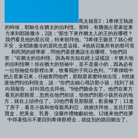
馬太福音2：1希律王執政
的時候，耶穌生在猶太的伯利恆。那時，有幾個占星家從東
方來到耶路撒冷，2說：“那生下來作猶太人的王的在哪裡？
我們看見他的星出現，特來朝拜他。”3希律王聽見了就心裡
不安，全耶路撒冷的居民也是這樣。4他就召集所有的祭司長
和民間的經學家，問他們基督應該生在哪裡。5他們回
答：“在猶太的伯利恆。因為有先知在經上這樣說：6‘猶大地
的伯利恆啊！你在猶大的領袖中，並不是最小的，因為必有
一位領袖從你那裡出來，牧養我的子民以色列。’”7希律暗中
把占星家召來，仔細查問他們，那顆星甚麼時候出現，8然後
派他們到伯利恆去，說：“你們去細心尋訪那小孩，找到了就
向我報告，好叫我也去拜他。”9他們聽命去了。他們在東方
看見的那顆星，忽然在他們前頭，領他們到那小孩所在的地
方，就在上頭停住了。10他們看見那顆星，歡喜極了；11進
了房子，看見小孩和他母親馬利亞，就俯伏拜他，並且打開
寶盒，把黃金、乳香、沒藥作禮物獻給他。12後來他們在夢
中得著指示不要回到希律那裡去，就從別的路回鄉去了。