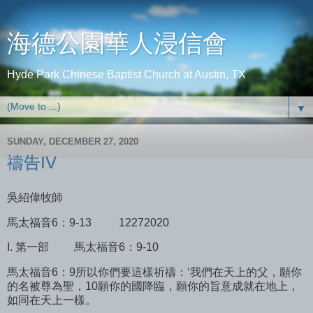
海德公園華人浸信會
Hyde Park Chinese Baptist Church at Austin, TX
▼
SUNDAY, DECEMBER 27, 2020
禱告IV
吳紹偉牧師
馬太福音6：9-13
12272020
I. 第一部
馬太福音6：9-10
馬太福音6：9所以你們要這樣祈禱：‘我們在天上的父，願你
的名被尊為聖，10願你的國降臨，願你的旨意成就在地上，
如同在天上一樣。