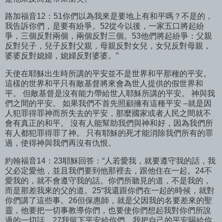
路加福音12：51你們以為我來是要地上有和平嗎？不是的，
我告訴你們，是要有紛爭。52從今以後，一家五口將起紛
爭，三個反對兩個，兩個反對三個。53他們將起紛爭：父親
反對兒子，兒子反對父親，母親反對女兒，女兒反對母親，
婆婆反對媳婦，媳婦反對婆婆。”
天使在耶穌出生時所講的平安並不是世界和平那種的平安。
這樣的世界和平只有敵基督將來會為世人提供的假世界和
平。 但敵基督是沒有能力帶給世人耶穌所講的平安。 神與我
們之間的平安。 如果我們不首先照顧擁有這種平安 –就是因
人犯罪得罪神而所失去的平安，那麼國家或者人民之間就不
會有真正的和平。 沒有人能幫助我們與神和好，因為我們所
有人都犯罪得罪了神。 只有耶穌的死才能消除我們所有的罪
過，使得神與我們再沒有仇恨。
約翰福音14：23耶穌回答：“人若愛我，就要遵守我的話，我
父必定愛他，並且我們要到他那裡去，跟他住在一起。24不
愛我的，就不會遵守我的話。你們所聽見的道，不是我的，
而是那差我來的父的道。25“我還跟你們在一起的時候，就對
你們講了這些事。26但保惠師，就是父因我的名要差來的聖
靈，他要把一切事教導你們，也要使你們想起我對你們所說
過的一切話。27我留下平安給你們，我把自己的平安賜給你