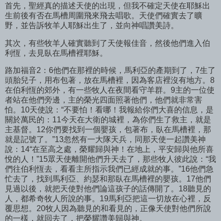
首先，聖經真的描述天使的出現，但我不確定天使在耶穌出
生前後有否在馬槽周圍飛來飛去唱歌。天使們確實去了曠
野，並告訴牧羊人耶穌出生了，並向神唱讚美詩。
其次，有些牧羊人確實聽到了天使報佳音，然後他們進入伯
利恆，去見臥在馬槽裡耶穌。
路加福音2：6他們在那裡的時候，馬利亞的產期到了，7生了
頭胎兒子，用布包著，放在馬槽裡，因為客店裡沒有地方。8
在伯利恆的郊外，有一些牧人在夜間看守羊群。9主的一位使
者站在他們旁邊，主的榮光四面照著他們，他們就非常害
怕。10天使說：“不要怕！看哪！我報給你們大喜的信息，是
關於萬民的：11今天在大衛的城裡，為你們生了救主，就是
主基督。12你們要找到一個嬰孩，包著布，臥在馬槽裡，那
就是記號了。”13忽然有一大隊天兵，同那天使一起讚美神
說：14“在至高之處，榮耀歸與神！在地上，平安歸與他所喜
悅的人！”15眾天使離開他們升天去了，那些牧人彼此說：“我
們往伯利恆去，看看主所指示我們已經成就的事。”16他們急
忙去了，找到馬利亞、約瑟和那臥在馬槽裡的嬰孩。17他們
見過以後，就把天使對他們論這孩子的話傳開了。18聽見的
人，都希奇牧人所說的事。19馬利亞把這一切放在心裡，反
覆思想。20牧人因為聽見的和看見的，正像天使對他們所說
的一樣，就回去了，把榮耀讚美歸與神。