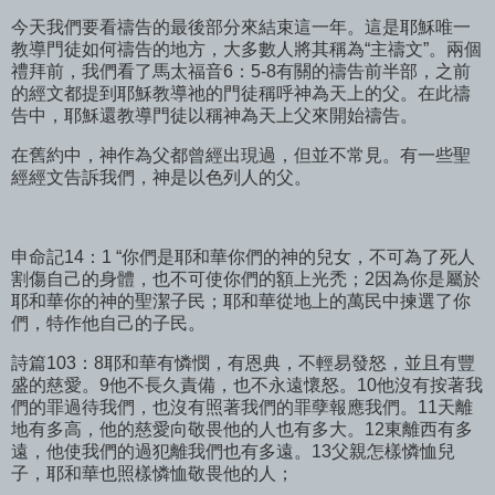
今天我們要看禱告的最後部分來結束這一年。這是耶穌唯一
教導門徒如何禱告的地方，大多數人將其稱為“主禱文”。兩個
禮拜前，我們看了馬太福音6：5-8有關的禱告前半部，之前
的經文都提到耶穌教導祂的門徒稱呼神為天上的父。在此禱
告中，耶穌還教導門徒以稱神為天上父來開始禱告。
在舊約中，神作為父都曾經出現過，但並不常見。有一些聖
經經文告訴我們，神是以色列人的父。
申命記14：1 “你們是耶和華你們的神的兒女，不可為了死人
割傷自己的身體，也不可使你們的額上光禿；2因為你是屬於
耶和華你的神的聖潔子民；耶和華從地上的萬民中揀選了你
們，特作他自己的子民。
詩篇103：8耶和華有憐憫，有恩典，不輕易發怒，並且有豐
盛的慈愛。9他不長久責備，也不永遠懷怒。10他沒有按著我
們的罪過待我們，也沒有照著我們的罪孽報應我們。11天離
地有多高，他的慈愛向敬畏他的人也有多大。12東離西有多
遠，他使我們的過犯離我們也有多遠。13父親怎樣憐恤兒
子，耶和華也照樣憐恤敬畏他的人；