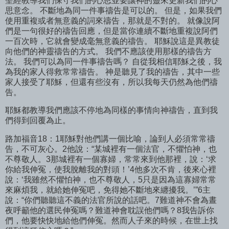
聖經教導我們保守我們的心思並要讓神的靈來更新我們的心
思意念。 不斷地為同一件事禱告是可以的。 但是，如果我們
使用重複或者無意義的詞來禱告，那就是不對的。 就像說阿
們是一句很好的禱告回應，但是當你連續不斷地重複說阿們
一百次時，它就會變成毫無意義的禱告。 耶穌說這是異教徒
向他們的神靈禱告的方式。 我們不應該使用那樣的禱告方
法。 我們可以為同一件事禱告嗎？ 自從我相信耶穌之後，我
為我的家人得救常常禱告。 神是聽見了我的禱告，其中一些
家人接受了耶穌，但還有些沒有，所以我每天仍然為他們禱
告。
耶穌都教導我們應該不停地為同樣的事情向神禱告，直到我
們得到回覆為止。
路加福音18：1耶穌對他們講一個比喻，論到人必須常常禱
告，不可灰心。2他說：“某城裡有一個法官，不懼怕神，也
不尊敬人。3那城裡有一個寡婦，常常來到他那裡，說：‘求
你給我伸冤，使我脫離我的對頭！’4他多次不肯，後來心裡
說：‘我雖然不懼怕神，也不尊敬人，5只是因為這寡婦常常
來麻煩我，就給她伸冤吧，免得她不斷地來纏擾我。’”6主
說：“你們聽聽這不義的法官所說的話吧。7難道神不會為晝
夜呼籲他的選民伸冤嗎？難道神會耽誤他們嗎？8我告訴你
們，他要快快地給他們伸冤。然而人子來的時候，在世上找