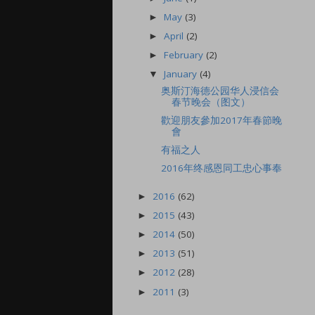
May
(3)
►
April
(2)
►
February
(2)
►
January
(4)
▼
奥斯汀海德公园华人浸信会
春节晚会（图文）
歡迎朋友參加2017年春節晚
會
有福之人
2016年终感恩同工忠心事奉
2016
(62)
►
2015
(43)
►
2014
(50)
►
2013
(51)
►
2012
(28)
►
2011
(3)
►