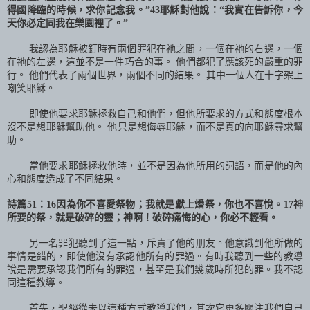
得國降臨的時候，求你記念我。”
43
耶穌對他說：“我實在告訴你，今
天你必定同我在樂園裡了。”
我認為耶穌被釘時有兩個罪犯在祂之間，一個在祂的右邊，一個
在祂的左邊，這並不是一件巧合的事。 他們都犯了應該死的嚴重的罪
行。 他們代表了兩個世界，兩個不同的結果。 其中一個人在十字架上
嘲笑耶穌。
即使他要求耶穌拯救自己和他們，但他所要求的方式和態度根本
沒不是想耶穌幫助他。 他只是想侮辱耶穌，而不是真的向耶穌尋求幫
助。
當他要求耶穌拯救他時，並不是因為他所用的詞語，而是他的內
心和態度造成了不同結果。
詩篇
51
：
16
因為你不喜愛祭物；我就是獻上燔祭，你也不喜悅。
17
神
所要的祭，就是破碎的靈；神啊！破碎痛悔的心，你必不輕看。
另一名罪犯聽到了這一點，斥責了他的朋友。他意識到他所做的
事情是錯的，即使他沒有承認他所有的罪過。有時我聽到一些的教導
說是需要承認我們所有的罪過，甚至是我們幾歲時所犯的罪。我不認
同這種教導。
首先，聖經從未以這種方式教導我們，其次它更多關注我們自己