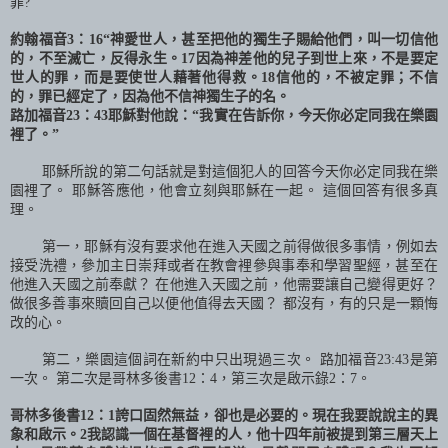
罪
?
約翰福音
3
：
16
“神愛世人，甚至把他的獨生子賜給他們，叫一切信他
的，不至滅亡，反得永生。
17
因為神差他的兒子到世上來，不是要定
世人的罪，而是要使世人藉著他得救。
18
信他的，不被定罪；不信
的，罪已經定了，因為他不信神獨生子的名。
路加福音
23
：
43
耶穌對他說：“我實在告訴你，今天你必定同我在樂園
裡了。”
耶穌所說的第二句話就是對這個犯人的回答今天你必定同我在樂
園裡了。 耶穌答應他，他會立刻與耶穌在一起。 這個回答有很多真
理。
第一，耶穌有沒有要求他在進入天國之前得做很多事情，例如去
接受洗禮，參加主日崇拜或者在教會裡參與事奉和學習聖經，甚至在
他進入天國之前奉獻？ 在他進入天國之前，他需要讓自己變得更好？
做很多善事來贖回自己以便他值得去天國？ 都沒有，有的只是一顆悔
改的心。
第二，樂園這個詞在新約中只出現過三次。 路加福音
23:43
是第
一次。 第二次是哥林多後書
12
：
4
，第三次是啟示錄
2
：
7
。
哥林多後書
12
：
1
誇口固然無益，卻也是必要的。現在我要說說主的異
象和啟示。
2
我認識一個在基督裡的人，他十四年前被提到第三層天上