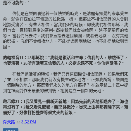
是不可能的。’
信徒是在樂園裏過着一個快樂的時光，是清醒有知覺的來享受生
命，就像在亞伯拉罕懷裏的拉撒路一樣。 但那些不相信耶穌的人會到
地獄受痛苦。 有些人相信，當我們死的時候，即使我們相信耶穌，我
們也會一直睡到最後的審判
-
然後我們就會被喚醒。 這不是聖經的教
導。 當我們死去時，我們會直接去這個樂園，或者去地獄。 沒有其他
的選擇。 我們不會轉換地方，不能從樂園到地獄，也不能從地獄到樂
園。
約翰福音
11
：
25
耶穌說：“我就是復活和生命；信我的人，雖然死了，
也要活著。
26
所有活著又信我的人，必定永遠不死，你信這話嗎？”
在我們還活著的時候，我們只有這個機會相信耶穌。 如果我們死
了並且不相信，那麼我們就沒有機會轉換地方。 正如我所說，樂園是
一個臨時的地方。 那麼我們永久的地方在那裡？ 在啟示錄二十章中提
到在神面前作出最後的審判後，祂將建立一個新的天地。
啟示錄
21
：
1
我又看見一個新天新地，因為先前的天地都過去了，海也
再沒有了。
2
我又看見聖城，新耶路撒冷，從天上由神那裡降下來，預
備好了，好像打扮整齊等候丈夫的新娘。
奔天路
at
3:52 PM