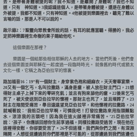
去。是帶著身體被提的呢？我不知道，是離開了身體呢？我也不知
道，只有 神知道。
3
我認識這個人，是帶著身體被提，還是在身體以
外被提，我都不知道，只有神知道。
4
他被提到樂園裡去，聽見了難以
言喻的話，那是人不可以說的。
啟示錄
2
：
7
聖靈向眾教會所說的話，有耳的就應當聽。得勝的，我必
定把神樂園裡生命樹的果子賜給他吃。
這個樂園在那裡？
樂園是一個給那些相信耶穌的人去的地方。 當他們死後，他們會
去這個樂園並與耶穌在一起度過一段臨時時光。 就像舊約時代或猶太
文化一樣，它稱之為亞伯拉罕的懷裏。
路加福音
16
：
19
“有一個財主，身穿紫色袍和細麻衣，天天奢華宴樂。
20
又有一個乞丐，名叫拉撒路，滿身是瘡，被人放在財主門口，
21
想
得財主桌子上掉下來的零碎充飢；並且有狗來舔他的瘡。
22
後來乞丐
死了，被天使送到亞伯拉罕的懷裡。那財主也死了，並且埋葬了。
23
財主在陰間受痛苦，舉目遠遠望見亞伯拉罕，和他懷裡的拉撒路，
24
就喊著說：‘我祖亞伯拉罕啊，可憐我吧！打發拉撒路來用指頭蘸點
水，涼涼我的舌頭吧！因為我在這火燄裡非常痛苦。’
25
亞伯拉罕
說：‘孩子，你應該回想你生前享過福，同樣拉撒路受過苦，現在他在
這裡得安慰，你卻要受苦了。
26
不但這樣，我們與你們之間，有深淵
隔開，人想從這邊過到你們那裡是不可能的，從那邊過到我們這邊也