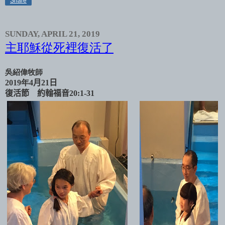
Share
SUNDAY, APRIL 21, 2019
主耶穌從死裡復活了
吳紹偉牧師
2019年4
月
21
日
復活節
約翰福音
20:1-31