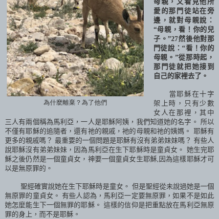
母親，又看見他所
愛的那門徒站在旁
邊，就對母親說：
“母親，看！你的兒
子。”
27
然後他對那
門徒說：“看！你的
母親。”從那時起，
那門徒就把她接到
自己的家裡去了。
當耶穌在十字
為什麼離棄？為了他們
架上時，只有少數
女人在那裡，其中
三人有兩個稱為馬利亞，一人是耶穌阿姨，我們知道她的名字。 所以
不僅有耶穌的追隨者，還有祂的親戚，衪的母親和祂的姨媽。 耶穌有
更多的親戚嗎？ 最重要的一個問題是耶穌有沒有弟弟妹妹嗎？ 有些人
說耶穌沒有弟弟妹妹，因為馬利亞在生下耶穌時是童貞女。 她生完耶
穌之後仍然是一個童貞女，神要一個童貞女生耶穌
,
因為這樣耶穌才可
以是無原罪的。
聖經確實說她在生下耶穌時是童女。 但是聖經從未說過她是一個
無原罪的童貞女。 有些人認為，馬利亞一定要無原罪，如果不是如此
她怎麼能生下一個無罪的耶穌。 這樣的信仰是把重點放在馬利亞無原
罪的身上，而不是耶穌。