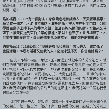
天，並向那些在地獄中的人傳福音。 在路加福音十六章中，富人和拉
撒路死後，他們的靈魂分別直奔地獄和亞伯拉罕的身邊。 他們無法穿
越另一邊。
路加福音
16
：
19
“有一個財主，身穿紫色袍和細麻衣，天天奢華宴樂。
20
又有一個乞丐，名叫拉撒路，滿身是瘡，被人放在財主門口，
21
想
得財主桌子上掉下來的零碎充飢；並且有狗來舔他的瘡。
22
後來乞丐
死了，被天使送到亞伯拉罕的懷裡。那財主也死了，並且埋葬了。
23
財主在陰間受痛苦，舉目遠遠望見亞伯拉罕，和他懷裡的拉撒路，
約翰福音
11
：
25
耶穌說：“我就是復活和生命；信我的人，雖然死了，
也要活著。
26
所有活著又信我的人，必定永遠不死，你信這話嗎？”
因此，耶穌不可能下地獄，並向那些在地獄中的人分享福音。 他
們在活著的時候需要相信神。 耶穌的最後一句話是把祂的靈文託了
神，
祂
以非常個人的方式講道。
祂
稱神為祂的父親。
祂
不是跟陌生人
說話而是祂的父神。 以同樣的方式，大衛在詩篇三十一章“我的神”中
也說，他們相同的是與神都有一個個人的關係，他們都希望神保護他
們並照顧他們。 這是最重要的事情
-
當我們死去時，如果我們相信耶
穌，我們知道我們靈魂的最終目的地在那裡。 我們將與一位關心我們
的慈愛父親在一起。
你們中的一些人可能知道，如果一個孩子成長時與一個不關心他
的父親在一起，相比於一個孩子與一個慈愛的父親一起成長的分別是