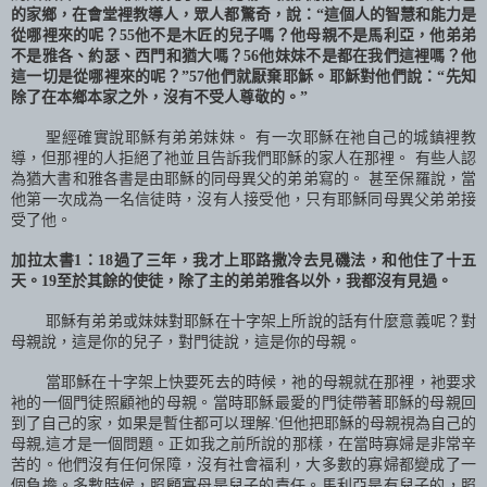
的家鄉，在會堂裡教導人，眾人都驚奇，說：“這個人的智慧和能力是
從哪裡來的呢？
55
他不是木匠的兒子嗎？他母親不是馬利亞，他弟弟
不是雅各、約瑟、西門和猶大嗎？
56
他妹妹不是都在我們這裡嗎？他
這一切是從哪裡來的呢？”
57
他們就厭棄耶穌。耶穌對他們說：“先知
除了在本鄉本家之外，沒有不受人尊敬的。”
聖經確實說耶穌有弟弟妹妹。 有一次耶穌在祂自己的城鎮裡教
導，但那裡的人拒絕了祂並且告訴我們耶穌的家人在那裡。 有些人認
為猶大書和雅各書是由耶穌的同母異父的弟弟寫的。 甚至保羅說，當
他第一次成為一名信徒時，沒有人接受他，只有耶穌同母異父弟弟接
受了他。
加拉太書
1
：
18
過了三年，我才上耶路撒冷去見磯法，和他住了十五
天。
19
至於其餘的使徒，除了主的弟弟雅各以外，我都沒有見過。
耶穌有弟弟或妹妹對耶穌在十字架上所說的話有什麼意義呢？對
母親說，這是你的兒子，對門徒說，這是你的母親。
當耶穌在十字架上快要死去的時候，祂的母親就在那裡，衪要求
衪的一個門徒照顧祂的母親。當時耶穌最愛的門徒帶著耶穌的母親回
到了自己的家，如果是暫住都可以理解
.'
但他把耶穌的母親視為自己的
母親
,
這才是一個問題。正如我之前所說的那樣，在當時寡婦是非常辛
苦的。他們沒有任何保障，沒有社會福利，大多數的寡婦都變成了一
個負擔。多數時候，照顧寡母是兒子的責任。馬利亞是有兒子的，照