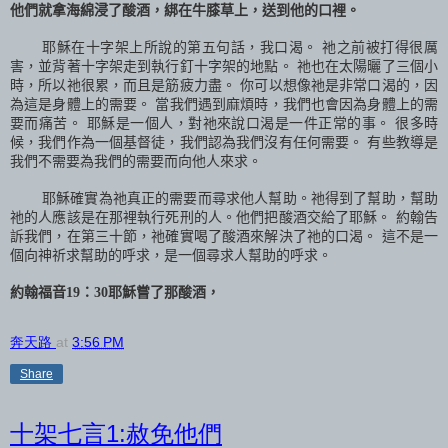
他們就拿海綿浸了酸酒，綁在牛膝草上，送到他的口裡。
耶穌在十字架上所說的第五句話，我口渴。 祂之前被打得很厲
害，並背著十字架走到執行釘十字架的地點。 祂也在太陽曬了三個小
時，所以祂很累，而且是筋疲力盡。 你可以想像祂是非常口渴的，因
為這是身體上的需要。 當我們遇到麻煩時，我們也會因為身體上的需
要而痛苦。 耶穌是一個人，對祂來說口渴是一件正常的事。 很多時
候，我們作為一個基督徒，我們認為我們沒有任何需要。 有些教導是
我們不需要為我們的需要而向他人來求。
耶穌確實為祂真正的需要而尋求他人幫助。祂得到了幫助，幫助
祂的人應該是在那裡執行死刑的人。他們把酸酒交給了耶穌。 約翰告
訴我們，在第三十節，祂確實喝了酸酒來解決了祂的口渴。 這不是一
個向神祈求幫助的呼求，是一個尋求人幫助的呼求。
約翰福音
19
：
30
耶穌嘗了那酸酒，
奔天路
at
3:56 PM
Share
十架七言1:赦免他們