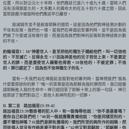
位置，所以到公元七十年時，他們應該已是八十或九十歲。當時人們
沒有活得那麼久的。大多數人的壽命大約在五十到六十歲之間，因此
當耶路撒冷被毀時他們應該早已離世。
毀滅城市並不是殺害耶穌的懲罰。這是因為他們對神拯救計劃的
不信和反叛。我們也一樣。當我們在神面前受審判時，並不是因為我
們做了什麼或沒有做什麼。而是因為我們對神的反叛和對神拯救計劃
的不信。
約翰福音
3
：
16
“神愛世人，甚至把他的獨生子賜給他們，叫一切信他
的，不至滅亡，反得永生。
17
因為神差他的兒子到世上來，不是要定
世人的罪，而是要使世人藉著他得救。
18
信他的，不被定罪；不信
的，罪已經定了，因為他不信神獨生子的名。
當有一天我們站在神面前並面對祂的審判時，當神問我們“我為
什麼要原諒你的罪？”唯一的答案是因為耶穌為我的罪而死，我已經邀
請耶穌進入我的生命中。神已經回答了耶穌十架上的第一句話。 神已
經原諒了我們對自己、其他人和神所犯的一切罪。
II.
第二
言
路加福音
23:39-42
路加福音
23:
39
懸掛著的犯人中，有一個侮辱他說：“你不是基督嗎？
救你自己和我們吧！”
40
另一個就應聲責備他說：“你是同樣受刑的，
還不懼怕神嗎？
41
我們是罪有應得的。我們所受的與所作的相稱，然
而這個人並沒有作過甚麼不對的事。”
42
他又對耶穌說：“耶穌啊，你