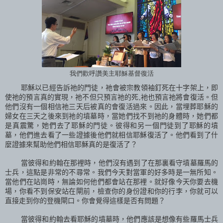
我們歡呼讚美主耶穌基督復活
耶穌以已經告訴祂的門徒，祂會被宗教領袖釘死在十字架上，即
使祂的預言真的實現，祂不但只預言祂的死
,
衪也預言祂將會復活。但
他們沒有一個相信祂三天后被真的會復活過來。因此，當埋葬耶穌的
婦女在三天之後來到祂的墳墓時，當她們找不到祂的身體時，她們都
是真震驚，她們去了耶穌的門徒。彼得和另一個門徒到了耶穌的墳
墓，他們進去看了一些證據後他們就相信耶穌復活了。他們看到了什
麼證據來幫助他們相信耶穌真的是復活了？
當彼得和約翰在那裡時，他們沒有遇到了在那裏看守墳墓羅馬的
士兵，這點是非常的不尋常。我們今天對當軍的好多時是一無所知。
當他們在站崗時，無論如何他們都會站在那裡。就好像今天你要去機
場，你看不到保安站在閘前，檢查你的身份證和你的行李，你就可以
直接走到你的登機閘口。你會覺得這樣是否有問題？
當彼得和約翰去看耶穌的墳墓時，他們應該是想像有些羅馬士兵