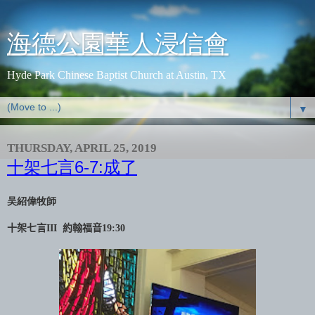
海德公園華人浸信會
Hyde Park Chinese Baptist Church at Austin, TX
▼
THURSDAY, APRIL 25, 2019
十架七言6-7:成了
吴紹偉牧師
十架七言
III
約翰福音
19:30