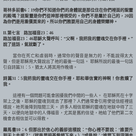
哥林多前書
6
：
19
你們不知道你們的身體就是那位住在你們裡面的聖靈
的殿嗎？這聖靈是你們從神那裡領受的。你們不是屬於自己的，
20
因
為你們是用重價買來的。所以你們務要用自己的身體榮耀神。
II.
第
七言
路加福音
23
：
46
路加福音
23
：
46
耶穌大聲呼叫：“父啊，我把我的靈魂交在你手裡。”
說了這話，氣就斷了。
當你在死亡和虛弱時，通常你的聲音是無力的，不能說得太大
聲，但是耶穌用大聲說出了
祂
的最後一句話。 耶穌所說的最後一句話
引自詩篇
31
：
5
，猶太人將其用作晚禱。
詩篇
31
：
5
我把我的靈魂交在你手裡，耶和華信實的神啊！你救贖了
我。
這裡有一個問題可能會困擾我們中間的一些人。 在耶穌死在十字
架上之後，耶穌的靈魂到底去了那裡？人們通常會引用使徒信經裡這
樣說，
祂
死後降到陰間三天。 許多人相信耶穌的靈魂在地獄中待了三
天，以便向地獄中的人傳福音，尤其是舊約信徒，祂給了他們第二次
機會去相信並可以得救。
羅馬書
10
：
6
但那出於信心的義卻這樣說：“你心裡不要說：‘誰要升
到天上去呢？’（就是要把基督領下來，）
7
或是說：‘誰要下到深淵去