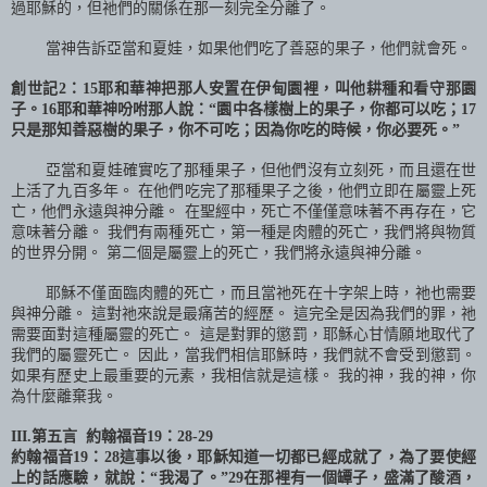
過耶穌的，但祂們的關係在那一刻完全分離了。
當神告訴亞當和夏娃，如果他們吃了善惡的果子，他們就會死。
創世記
2
：
15
耶和華神把那人安置在伊甸園裡，叫他耕種和看守那園
子。
16
耶和華神吩咐那人說：“園中各樣樹上的果子，你都可以吃；
17
只是那知善惡樹的果子，你不可吃；因為你吃的時候，你必要死。”
亞當和夏娃確實吃了那種果子，但他們沒有立刻死，而且還在世
上活了九百多年。 在他們吃完了那種果子之後，他們立即在屬靈上死
亡，他們永遠與神分離。 在聖經中，死亡不僅僅意味著不再存在，它
意味著分離。 我們有兩種死亡，第一種是肉體的死亡，我們將與物質
的世界分開。 第二個是屬靈上的死亡，我們將永遠與神分離。
耶穌不僅面臨肉體的死亡，而且當祂死在十字架上時，祂也需要
與神分離。 這對祂來說是最痛苦的經歷。 這完全是因為我們的罪，祂
需要面對這種屬靈的死亡。 這是對罪的懲罰，耶穌心甘情願地取代了
我們的屬靈死亡。 因此，當我們相信耶穌時，我們就不會受到懲罰。
如果有歷史上最重要的元素，我相信就是這樣。 我的神，我的神，你
為什麼離棄我。
III.
第五言
約翰福音
19
：
28-29
約翰福音
19
：
28
這事以後，耶穌知道一切都已經成就了，為了要使經
上的話應驗，就說：“我渴了。”
29
在那裡有一個罈子，盛滿了酸酒，