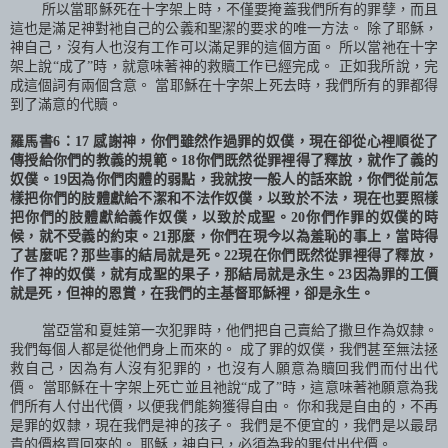
所以當耶穌死在十字架上時，不僅要掩蓋我們所有的罪孽，而且
這也是滿足神對衪自己的公義和聖潔的要求的唯一方法。 除了耶穌，
神自己，沒有人也沒有工作可以滿足罪的這個方面。 所以當祂在十字
架上說“成了”時，就意味著神的救贖工作已經完成。 正如我所說，完
成這個詞有兩個含意。 當耶穌在十字架上死去時，我們所有的罪都得
到了滿意的代贖。
羅馬書
6
：
17
感謝神，你們雖然作過罪的奴僕，現在卻從心裡順從了
傳授給你們的教義的規範。
18
你們既然從罪裡得了釋放，就作了義的
奴僕。
19
因為你們肉體的弱點，我就按一般人的話來說，你們從前怎
樣把你們的肢體獻給不潔和不法作奴僕，以致於不法，現在也要照樣
把你們的肢體獻給義作奴僕，以致於成聖。
20
你們作罪的奴僕的時
候，就不受義的約束。
21
那麼，你們在現今以為羞恥的事上，當時得
了甚麼呢？那些事的結局就是死。
22
現在你們既然從罪裡得了釋放，
作了神的奴僕，就有成聖的果子，那結局就是永生。
23
因為罪的工價
就是死，但神的恩賞，在我們的主基督耶穌裡，卻是永生。
當亞當和夏娃第一次犯罪時，他們把自己賣給了撒旦作為奴隸。
我們每個人都是從他們身上而來的。 成了罪的奴僕，我們甚至無法拯
救自己，因為有人沒有犯罪的，也沒有人願意為贖回我們而付出代
價。 當耶穌在十字架上死亡並且
祂
說“成了”時，這意味著
祂
願意為我
們所有人付出代價，以便我們能夠獲得自由。 你和我是自由的，不再
是罪的奴隸，現在我們是神的孩子。 我們是不便宜的，我們是以最昂
貴的價格買回來的。 耶穌，神自已，必須為我的罪付出代價。