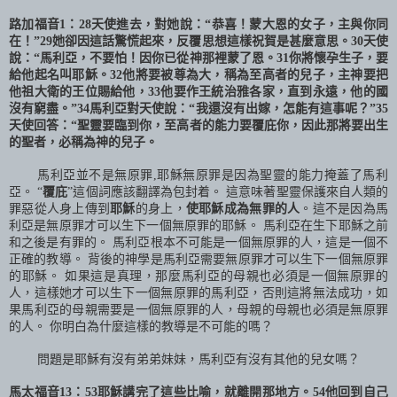
路加福音
1
：
28
天使進去，對她說：“恭喜！蒙大恩的女子，主與你同
在！”
29
她卻因這話驚慌起來，反覆思想這樣祝賀是甚麼意思。
30
天使
說：“馬利亞，不要怕！因你已從神那裡蒙了恩。
31
你將懷孕生子，要
給他起名叫耶穌。
32
他將要被尊為大，稱為至高者的兒子，主神要把
他祖大衛的王位賜給他，
33
他要作王統治雅各家，直到永遠，他的國
沒有窮盡。”
34
馬利亞對天使說：“我還沒有出嫁，怎能有這事呢？”
35
天使回答：“聖靈要臨到你，至高者的能力要覆庇你，因此那將要出生
的聖者，必稱為神的兒子。
馬利亞並不是無原罪
,
耶穌無原罪是因為聖靈的能力掩蓋了馬利
亞。 “
覆庇
”這個詞應該翻譯為包封着。 這意味著聖靈保護來自人類的
罪惡從人身上傳到
耶穌
的身上，
使耶穌成為無罪的人
。這不是因為馬
利亞是無原罪才可以生下一個無原罪的耶穌。 馬利亞在生下耶穌之前
和之後是有罪的。 馬利亞根本不可能是一個無原罪的人，這是一個不
正確的教導。 背後的神學是馬利亞需要無原罪才可以生下一個無原罪
的耶穌。 如果這是真理，那麼馬利亞的母親也必須是一個無原罪的
人，這樣她才可以生下一個無原罪的馬利亞，否則這將無法成功，如
果馬利亞的母親需要是一個無原罪的人，母親的母親也必須是無原罪
的人。 你明白為什麼這樣的教導是不可能的嗎？
問題是耶穌有沒有弟弟妹妹，馬利亞有沒有其他的兒女嗎？
馬太福音
13
：
53
耶穌講完了這些比喻，就離開那地方。
54
他回到自己