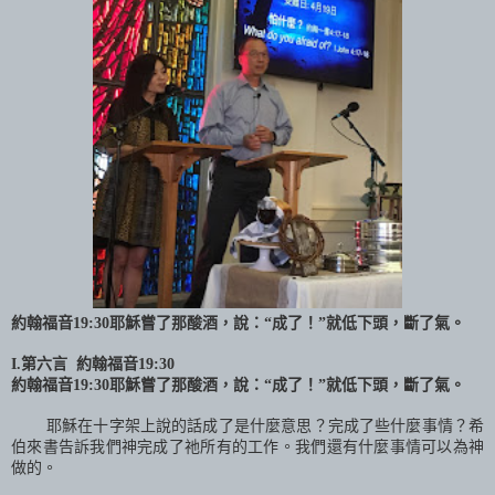
約翰福音
19:
30
耶穌嘗了那酸酒，說：“成了！”就低下頭，斷了氣。
I.
第六
言
約翰福音
19:30
約翰福音
19:
30
耶穌嘗了那酸酒，說：“成了！”就低下頭，斷了氣。
耶穌在十字架上說的話成了是什麼意思？完成了些什麼事情？希
伯來書告訴我們神完成了
祂
所有的工作。我們還有什麼事情可以為神
做的。