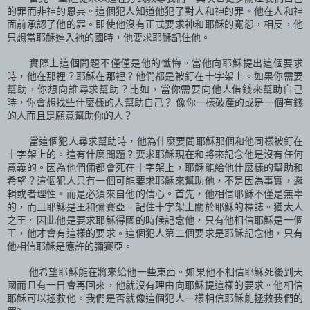
的罪而非神的恩典。這個犯人知道他犯了對人和神的罪。他在人和神
面前承認了他的罪。即使他沒有正式要求神和耶穌的寬恕，相反，他
只想當耶穌進入祂的國時，他要求耶穌記住他。
實際上這個問題不僅僅是他的懺悔。當他向耶穌提出這個要求
時，他在那裡？耶穌在那裡？他們都是被釘在十字架上。如果你需要
幫助，你想向誰尋求幫助？比如，當你需要向他人借錢來幫助自己
時，你會想找些什麼樣的人幫助自己？ 像你一樣破產的或是一個有錢
的人而且是願意幫助你的人？
當這個犯人尋求幫助時，他為什麼要問耶穌那個和他同樣被釘在
十字架上的。這有什麼問題？要求耶穌現在和將來記念他是沒有任何
意義的。因為他們倆都會死在十字架上，耶穌能給他什麼樣的幫助和
希望？這個犯人只有一個可能要求耶穌來幫助他，不是因為事實，邏
輯或者理性。而是必須來自他的信心。首先，他相信耶穌不僅是無辜
的，而且耶穌是王和彌賽亞。記住十字架上關於耶穌的標誌。猶太人
之王。因此他是要求耶穌得國的時候記念他，只有他相信耶穌是一個
王，他才會有這樣的要求
。
這個犯人第二個要求是耶穌記念他，只有
他相信耶穌是應許的彌賽亞。
他希望耶穌能在將來給他一些東西。如果他不相信耶穌死後到天
國而且有一日會再回來，他就沒有理由向耶穌提這樣的要求。他相信
耶穌可以拯救他。我們是否就像這個犯人一樣相信耶穌能拯救我們的