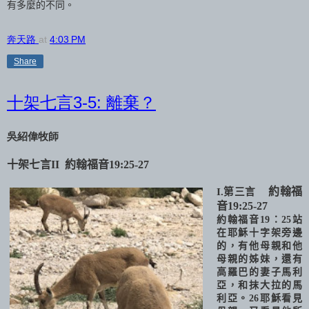
有多麼的不同。
奔天路
at
4:03 PM
Share
十架七言3-5: 離棄？
吳紹偉牧師
十架七言
II
約翰福音
19:25-27
約翰福
I.
第三言
音
19:25-27
約翰福音
19
：
25
站
在耶穌十字架旁邊
的，有他母親和他
母親的姊妹，還有
高羅巴的妻子馬利
亞，和抹大拉的馬
利亞。
26
耶穌看見