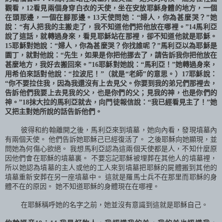
觀看，
12
看見兩個身穿白衣的天使，坐在安放耶穌身體的地方，一個
在頭那邊，一個在腳那邊。
13
天使問她：“婦人，你為甚麼哭？”她
說：“有人把我的主搬走了，我不知道他們把他放在哪裡。”
14
馬利亞
說了這話，就轉過身來，看見耶穌站在那裡，卻不知道他就是耶穌。
15
耶穌對她說：“婦人，你為甚麼哭？你找誰呢？”馬利亞以為耶穌是
園丁，就對他說：“先生，如果是你把他挪去了，請告訴我你把他放在
甚麼地方，我好去搬回來。”
16
耶穌對她說：“馬利亞！”她轉過身來，
用希伯來話對他說：“拉波尼！”（就是“老師”的意思。）
17
耶穌說：
“你不要拉住我，因為我還沒有上去見父。你要到我的弟兄們那裡去，
告訴他們我要上去見我的父，也是你們的父；見我的神，也是你們的
神。”
18
抹大拉的馬利亞就去，向門徒報信說：“我已經看見主了！”她
又把主對她所說的話告訴他們。
彼得和約翰離開之後，馬利亞來到墳墓，她向內看，發現墳墓內
有兩個天使。 他們告訴她耶穌己已經復活了。 之後耶穌向她顯現，並
問她為何傷心欲絕。 我想馬利亞認為這兩個天使都是人，不知什麼原
因他們會在耶穌的墳墓裏。 不要忘記耶穌被埋葬在其他人的墳墓裡，
所以她認為墳墓的主人或他的工人來到墳墓把耶穌的屍體搬到其他的
墳墓重新安葬在另一座墳墓中。 這就是羅馬士兵不在那里而耶穌的身
體不在的原因。 她不知道耶穌的身體現在在哪裡。
在耶穌稱呼她的名字之前，她並沒有意識到這就是耶穌自己。