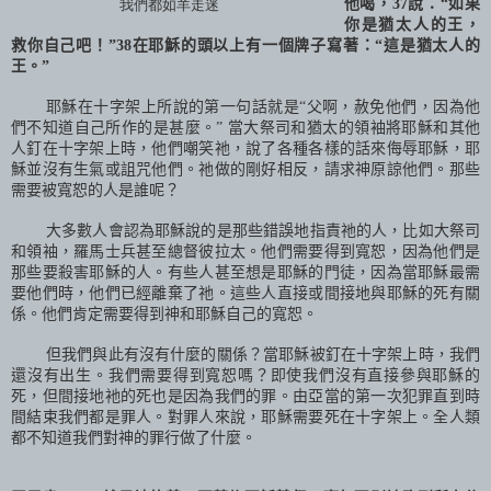
他喝，
37
說：“如果
我們都如羊走迷
你是猶太人的王，
救你自己吧！”
38
在耶穌的頭以上有一個牌子寫著：“這是猶太人的
王。”
耶穌在十字架上所說的第一句話就是“父啊，赦免他們，因為他
們不知道自己所作的是甚麼。” 當大祭司和猶太的領袖將耶穌和其他
人釘在十字架上時，他們嘲笑祂，說了各種各樣的話來侮辱耶穌，耶
穌並沒有生氣或詛咒他們。祂做的剛好相反，請求神原諒他們。那些
需要被寬恕的人是誰呢？
大多數人會認為耶穌說的是那些錯誤地指責祂的人，比如大祭司
和領袖，羅馬士兵甚至總督彼拉太。他們需要得到寬恕，因為他們是
那些要殺害耶穌的人。有些人甚至想是耶穌的門徒，因為當耶穌最需
要他們時，他們已經離棄了祂。這些人直接或間接地與耶穌的死有關
係。他們肯定需要得到神和耶穌自己的寬恕。
但我們與此有沒有什麼的關係？當耶穌被釘在十字架上時，我們
還沒有出生。我們需要得到寬恕嗎？即使我們沒有直接參與耶穌的
死，但間接地衪的死也是因為我們的罪。由亞當的第一次犯罪直到時
間結束我們都是罪人。對罪人來說，耶穌需要死在十字架上。全人類
都不知道我們對神的罪行做了什麼。