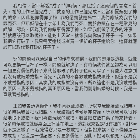
我相信，當耶穌說“成了”的時候，都包括了這兩個的含意。首
先，
祂
的工作已經完成了。救恩的工作已經完成。亞當和夏娃犯了神
的誡命，因此犯罪得罪了神
-
罪的懲罰就是死亡。我們應該為我們的
罪而死，但耶穌卻在十字架上為我們而死。關於救贖存在一種常見的
誤解。認為，因為我們做錯事得罪了神，如果我們做了更多的好事，
那就應該可以取悅神，能夠上天堂。就像我向你借了杯子一樣，如果
我把它打破了，我只需要還錢或者買一個新的杯子還給你，這樣就應
該可以取代我打破的杯子了。
罪的問題可以通過自己的作為來補償。我們的想法是這樣
-
就像
可以更換一個杯子一樣，問題就解決了。有時候我們甚至認為可以用
一個更有價值的杯子來代替那破了的杯子也就可以了。有些人注意到
我沒有戴結婚戒指。首先，我真的不喜歡戴戒指或項鍊，但這不是我
不戴戒指的原因。其次我的戒指並沒有丟，所以這也不是我沒戴戒指
的原因。我不戴戒指的真正原因是，當我們剛剛結婚的時候，我是一
直戴著戒指的。
正如我告訴過你們，我不喜歡戴戒指，所以當我開始戴戒指時，
很多時候我會把戒指脫下。我結婚的時候是非常瘦，所以我可以很輕
鬆地取下戒指。我也喜歡玩我的戒指。我會把它放在桌子轉來轉去。
很多時候戒指就從桌面上掉落在地上。這對我來說是很有趣的，對
Sue
就不是這樣了 。我覺得它只是一枚戒指，但對她來講，它不僅僅是一
枚戒指，它還是一種記念，有更多價值。因此，她可以預見，我終有