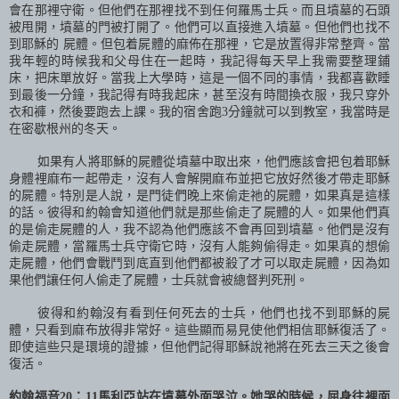
會在那裡守衛。但他們在那裡找不到任何羅馬士兵。而且墳墓的石頭
被甩開，墳墓的門被打開了。他們可以直接進入墳墓。但他們也找不
到耶穌的 屍體。但包着屍體的麻佈在那裡，它是放置得非常整齊。當
我年輕的時候我和父母住在一起時，我記得每天早上我需要整理鋪
床，把床單放好。當我上大學時，這是一個不同的事情，我都喜歡睡
到最後一分鐘，我記得有時我起床，甚至沒有時間換衣服，我只穿外
衣和褲，然後要跑去上課。我的宿舍跑
3
分鐘就可以到教室，我當時是
在密歇根州的冬天。
如果有人將耶穌的屍體從墳墓中取出來，他們應該會把包着耶穌
身體裡麻布一起帶走，沒有人會解開麻布並把它放好然後才帶走耶穌
的屍體。特別是人說，是門徒們晚上來偷走祂的屍體，如果真是這樣
的話。彼得和約翰會知道他們就是那些偷走了屍體的人。如果他們真
的是偷走屍體的人，我不認為他們應該不會再回到墳墓。他們是沒有
偷走屍體，當羅馬士兵守衛它時，沒有人能夠偷得走。如果真的想偷
走屍體，他們會戰鬥到底直到他們都被殺了才可以取走屍體，因為如
果他們讓任何人偷走了屍體，士兵就會被總督判死刑。
彼得和約翰沒有看到任何死去的士兵，他們也找不到耶穌的屍
體，只看到麻布放得非常好。這些顯而易見使他們相信耶穌復活了。
即使這些只是環境的證據，但他們記得耶穌說祂將在死去三天之後會
復活。
約翰福音
20
：
11
馬利亞站在墳墓外面哭泣。她哭的時候，屈身往裡面