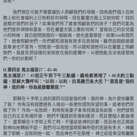
資格。
我們現在可能不需要讓別人照顧我們的母親，因為我們個人在財
務上和社會福利上已有較好的保障，但在屬靈方面上又如何呢？ 特別
是關於我們的孩子？如果我們死了誰會照顧我們的孩子？我們可能為
他們提供保險和基金，但在屬靈方面上應如何呢？ 當我自己的女兒還
小的時候，我已經問過我的一個姐姐，她也是基督徒。如果
Sue
和我死
了，她會照顧他們。你們都知道我有很多兄弟姐妹，雖然這個姐姐還
是單身也不富有，但她是一個信徒，所以我知道她可以在屬靈上照顧
她們。我甚至把這樣的安排放在我的遺囑中，以便她能合法地接管她
們。你的計劃呢？
II.
第四言 馬太福音
27
：
45-46
馬太福音
27
：
45
從正午到下午三點鐘，遍地都黑暗了。
46
大約三點
鐘，耶穌大聲呼叫：“以利，以利，拉馬撒巴各大尼？”意思是“我的
神，我的神，你為甚麼離棄我？”
耶穌在十字架上說的第四句話是我的神，我的神，為什麼你離棄
了我？ 你有沒有經歷過有人做出一些使你感到失望的事，或者他們背
叛了你？ 作為一名牧師，有時有些妻子會來找我並告訴我，他們發現
自己的丈夫有婚外情，她們不僅感到受傷和痛苦，而且整個人都崩潰
了。 當耶穌在十字架上死亡時，不僅這是神的計劃，而且祂也正將面
對神向祂轉臉不認。 我們可以想想當時耶穌所受的苦是有多大，神離
棄了耶穌，沒有同祂一起， 而且神也不在那裡。 神之前從來沒有離開