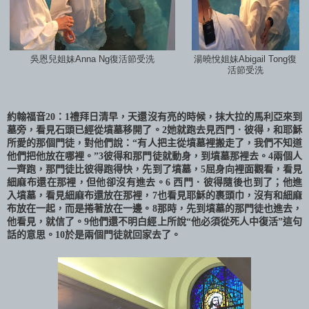
吳恩兒姐妹Anna Ng復活節受洗
湯曉悅姐妹Abigail Tong復
活節受洗
約翰福音
20
：
1
禮拜日清早，天還沒有亮的時候，抹大拉的馬利亞來到
墓旁，看見石頭已經從墳墓移開了。
2
她就跑去見西門．彼得，和耶穌
所愛的那個門徒，對他們說：“有人把主從墳墓裡搬走了，我們不知道
他們把他放在哪裡。”
3
彼得和那門徒就動身，到墳墓那裡去。
4
兩個人
一齊跑，那門徒比彼得跑得快，先到了墳墓，
5
屈身向裡面觀看，看見
細麻布還在那裡，但他卻沒有進去。
6
西門．彼得隨後也到了；他進
入墳墓，看見細麻布還放在那裡，
7
也看見耶穌的裹頭巾，沒有和細麻
布放在一起，而是捲著放在一邊。
8
那時，先到墳墓的那門徒也進去，
他看見，就信了。
9
他們還不明白經上所說“他必須從死人中復活”這句
話的意思。
10
於是兩個門徒就回家去了。