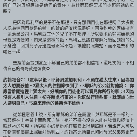
顧自己的母親應該是他們的責任。為什麼耶穌要求門徒照顧祂的母
親？
是因為馬利亞的兒子不在那裡，只有那個門徒在那裡嗎？大多數
人認為這個門徒是約翰，約翰的經濟狀況很好，因為約翰的家族擁有
一家漁業公司。馬利亞其他的兒子不在那裡，所以要求約翰照顧衪的
母親是方便的。如果是這樣的話，馬利亞應該在耶穌死後回到她的兒
子身邊。回到兒子身邊是最正常不過，讓他們照顧她，而不是去和約
翰在一起。
聖經前面提到甚至耶穌自己的弟弟都不相信祂，還嘲笑祂。不相
信自己的哥哥就是彌賽亞。
約翰福音
7
：
1
這事以後，耶穌周遊加利利，不願在猶太往來，因為猶
太人想要殺他。
2
猶太人的住棚節快到了，
3
耶穌的弟弟就對他說：“你
應當離開這裡上猶太去，好讓你的門徒也可以看見你所行的事；
4
因為
沒有人想引人注目，卻在暗處行事的。你既然行這些事，就應該向世
人顯明自己。”
5
原來連他的弟弟也不信他。
從某種意義上說，所有耶穌的弟弟在屬靈上與耶穌是不一樣的。
當耶穌在十字架上面臨死亡時，祂並不擔心沒有人能在物質和經濟上
照顧祂的母親，衪更關心的是她能在屬靈上得到照顧。若說有人可以
在物質和屬靈上照顧好馬利亞，約翰當比祂自己的同母異父弟弟更有