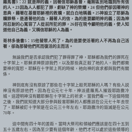
羅馬書
3
：
22
就是神的義，因著信耶穌基督，毫無區別地臨到所有信
的人。
23
因為人人都犯了罪，虧缺了神的榮耀，
24
但他們卻因著神的
恩典，藉著在基督耶穌裡的救贖，就白白地稱義。
25
神設立了耶穌為
贖罪祭，是憑著他的血，藉著人的信，為的是要顯明神的義；因為神
用忍耐的心寬容了人從前所犯的罪，
26
好在現今顯明他的義，使人知
道他自己為義，又稱信耶穌的人為義。
哥林多後書
5
：
15
他替眾人死了，為的是要使活著的人不再為自己活
著，卻為那替他們死而復活的主而活。
無論我們是否承認我們犯了罪得罪了神，耶穌都為我們的罪死在
十字架上。耶穌求神原諒我們，以及那些真正殺了祂的人。我們都需
要神的寬恕。耶穌在十字架上死的時候，衪向神的哀求都與我們有關
係。
神到底有沒有原諒了那些在十字架上殺死耶穌的人嗎？有些人説
神沒有原諒他們，因為在公元七十年，神派遣羅馬人摧毀耶路撒冷
城。這證明神沒有聽耶穌在十字架上的祈求。當我們看一下這個時間
之後，我們就知道大部分參與殺害耶穌的人都應
該在公元
七十年去世
了。耶穌被釘十字架是在公元三十年左右，耶路撒冷的毀滅是在公元
70
年。
這中間有四十年的差距。當時大祭司和領袖們應該是在四十五到
五十五歲左右。因為至少要有這個年齡，他們才可以處於這些領導的