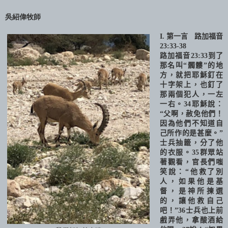
吳紹偉牧師
I.
第一言
路加福音
23:33-38
路加福音
23:
33
到了
那名叫“髑髏”的地
方，就把耶穌釘在
十字架上，也釘了
那兩個犯人，一左
一右。
34
耶穌說：
“父啊，赦免他們！
因為他們不知道自
己所作的是甚麼。”
士兵抽籤，分了他
的衣服。
35
群眾站
著觀看，官長們嗤
笑說：“他救了別
人，如果他是基
督，是神所揀選
的，讓他救自己
吧！”
36
士兵也上前
戲弄他，拿酸酒給