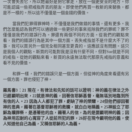
一次會失去它，所以她最好是把它拿走，放在一個更安全的地方。你
可能認識一些把戒指弄丟的朋友。即使他們再買一枚新的來替換，都
是不一樣的。所以這不僅僅是一個金錢的價值。
當我們犯罪得罪神時，不僅僅是我們做錯的事情，還有更多。我
們怎麼能認為我們可以通過做一些更好的事來抵除我們的罪呢？罪不
僅僅是我們的錯誤行為。罪還有兩個不同的方面。從我們的觀點來
看，我們的錯誤行為是其中一個方面。丟失戒指並不是什麼大不了的
事，我可以買另外一個完全相同甚至更貴的，這應該沒有問題。這只
是我個人的觀點。新買的可能對我是沒有什麼不同，但對
Sue
就是不同
的戒指。從她的觀點來看，新買的永遠無法取代那原先戒指的意義和
看不見的價值。
和罪一樣，我們的錯誤只是一個方面，但從神的角度來看還有另
一個方面。罪也侵犯了神。
羅馬書
3
：
21
現在，有律法和先知的話可以證明：神的義在律法之外
已經顯明出來，
22
就是神的義，因著信耶穌基督，毫無區別地臨到所
有信的人。
23
因為人人都犯了罪，虧缺了神的榮耀，
24
但他們卻因著
神的恩典，藉著在基督耶穌裡的救贖，就白白地稱義。
25
神設立了耶
穌為贖罪祭，是憑著他的血，藉著人的信，為的是要顯明神的義；因
為神用忍耐的心寬容了人從前所犯的罪，
26
好在現今顯明他的義，使
人知道他自己為義，又稱信耶穌的人為義。