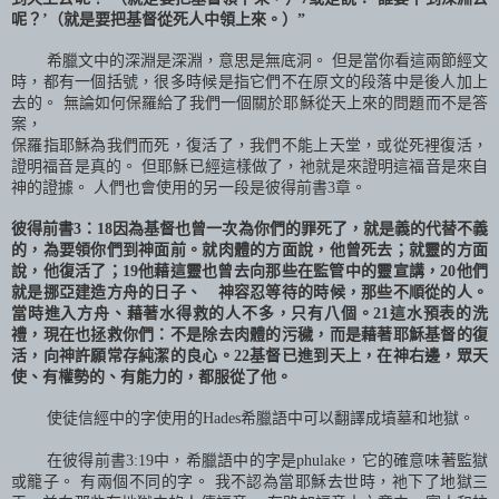
呢？’（就是要把基督從死人中領上來。）”
希臘文中的深淵是深淵，意思是無底洞。 但是當你看這兩節經文
時，都有一個括號，很多時候是指它們不在原文的段落中是後人加上
去的。 無論如何保羅給了我們一個關於耶穌從天上來的問題而不是答
案，
保羅指耶穌為我們而死，復活了，我們不能上天堂，或從死裡復活，
證明福音是真的。 但耶穌已經這樣做了，祂就是來證明這福音是來自
神的證據。 人們也會使用的另一段是彼得前書
3
章。
彼得前書
3
：
18
因為基督也曾一次為你們的罪死了，就是義的代替不義
的，為要領你們到神面前。就肉體的方面說，他曾死去；就靈的方面
說，他復活了；
19
他藉這靈也曾去向那些在監管中的靈宣講，
20
他們
就是挪亞建造方舟的日子、 神容忍等待的時候，那些不順從的人。
當時進入方舟、藉著水得救的人不多，只有八個。
21
這水預表的洗
禮，現在也拯救你們：不是除去肉體的污穢，而是藉著耶穌基督的復
活，向神許願常存純潔的良心。
22
基督已進到天上，在神右邊，眾天
使、有權勢的、有能力的，都服從了他。
使徒信經中的字使用的
Hades
希臘語中可以翻譯成墳墓和地獄。
在彼得前書
3:19
中，希臘語中的字是
phulake
，它的確意味著監獄
或籠子。 有兩個不同的字。 我不認為當耶穌去世時，祂下了地獄三