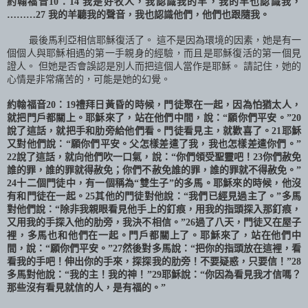
約翰福音
10
：
14
我是好牧人，我認識我的羊，我的羊也認識我，
………27
我的羊聽我的聲音，我也認識他們，他們也跟隨我。
最後馬利亞相信耶穌復活了。 這不是因為環境的因素，她是有一
個個人與耶穌相遇的第一手親身的經驗，而且是耶穌復活的第一個見
證人。 但她是否會誤認是別人而把這個人當作是耶穌。 請記住，她的
心情是非常痛苦的，可能是她的幻覺。
約翰福音
20
：
19
禮拜日黃昏的時候，門徒聚在一起，因為怕猶太人，
就把門戶都關上。耶穌來了，站在他們中間，說：“願你們平安。”
20
說了這話，就把手和肋旁給他們看。門徒看見主，就歡喜了。
21
耶穌
又對他們說：“願你們平安。父怎樣差遣了我，我也怎樣差遣你們。”
22
說了這話，就向他們吹一口氣，說：“你們領受聖靈吧！
23
你們赦免
誰的罪，誰的罪就得赦免；你們不赦免誰的罪，誰的罪就不得赦免。”
24
十二個門徒中，有一個稱為“雙生子”的多馬。耶穌來的時候，他沒
有和門徒在一起。
25
其他的門徒對他說：“我們已經見過主了。”多馬
對他們說：“除非我親眼看見他手上的釘痕，用我的指頭探入那釘痕，
又用我的手探入他的肋旁，我決不相信。”
26
過了八天，門徒又在屋子
裡，多馬也和他們在一起。門戶都關上了。耶穌來了，站在他們中
間，說：“願你們平安。”
27
然後對多馬說：“把你的指頭放在這裡，看
看我的手吧！伸出你的手來，探探我的肋旁！不要疑惑，只要信！”
28
多馬對他說：“我的主！我的神！”
29
耶穌說：“你因為看見我才信嗎？
那些沒有看見就信的人，是有福的。”