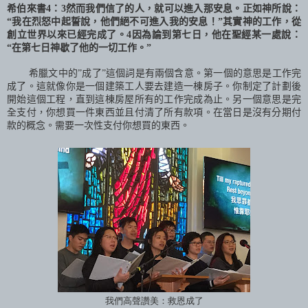
希伯來書
4
：
3
然而我們信了的人，就可以進入那安息。正如神所說：
“我在烈怒中起誓說，他們絕不可進入我的安息！”其實神的工作，從
創立世界以來已經完成了。
4
因為論到第七日，他在聖經某一處說：
“在第七日神歇了他的一切工作。”
希臘文中的
”
成了
”
這個詞是有兩個含意。第一個的意思是工作完
成了。這就像你是一個建築工人要去建造一棟房子。你制定了計劃後
開始這個工程，直到這棟房屋所有的工作完成為止。另一個意思是完
全支付，你想買一件東西並且付清了所有款項。在當日是沒有分期付
款的概念。需要一次性支付你想買的東西。
我們高聲讚美：救恩成了