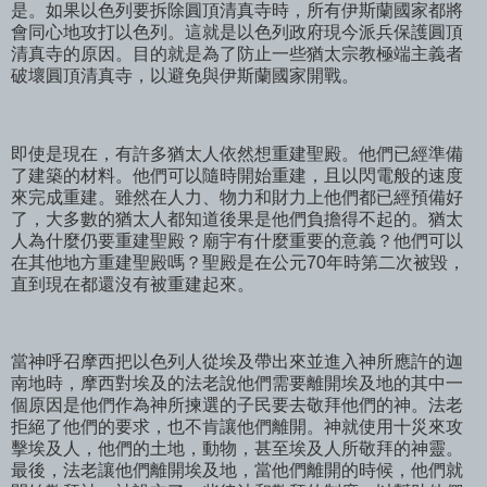
是。如果以色列要拆除圓頂清真寺時，所有伊斯蘭國家都將
會同心地攻打以色列。這就是以色列政府現今派兵保護圓頂
清真寺的原因。目的就是為了防止一些猶太宗教極端主義者
破壞圓頂清真寺，以避免與伊斯蘭國家開戰。
即使是現在，有許多猶太人依然想重建聖殿。他們已經準備
了建築的材料。他們可以隨時開始重建，且以閃電般的速度
來完成重建。雖然在人力、物力和財力上他們都已經預備好
了，大多數的猶太人都知道後果是他們負擔得不起的。猶太
人為什麼仍要重建聖殿？廟宇有什麼重要的意義？他們可以
在其他地方重建聖殿嗎？聖殿是在公元70年時第二次被毀，
直到現在都還沒有被重建起來。
當神呼召摩西把以色列人從埃及帶出來並進入神所應許的迦
南地時，摩西對埃及的法老說他們需要離開埃及地的其中一
個原因是他們作為神所揀選的子民要去敬拜他們的神。法老
拒絕了他們的要求，也不肯讓他們離開。神就使用十災來攻
擊埃及人，他們的土地，動物，甚至埃及人所敬拜的神靈。
最後，法老讓他們離開埃及地，當他們離開的時候，他們就