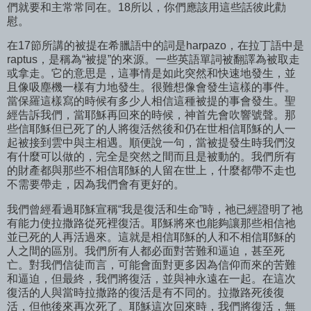
們就要和主常常同在。18所以，你們應該用這些話彼此勸
慰。
在17節所講的被提在希臘語中的詞是harpazo，在拉丁語中是
raptus，是稱為“被提”的來源。一些英語單詞被翻譯為被取走
或拿走。它的意思是，這事情是如此突然和快速地發生，並
且像吸塵機一樣有力地發生。很難想像會發生這樣的事件。
當保羅這樣寫的時候有多少人相信這種被提的事會發生。聖
經告訴我們，當耶穌再回來的時候，神首先會吹響號聲。那
些信耶穌但已死了的人將復活然後和仍在世相信耶穌的人一
起被接到雲中與主相遇。順便說一句，當被提發生時我們沒
有什麼可以做的，完全是突然之間而且是被動的。我們所有
的財產都與那些不相信耶穌的人留在世上，什麼都帶不走也
不需要帶走，因為我們會有更好的。
我們曾經看過耶穌宣稱“我是復活和生命”時，祂已經證明了祂
有能力使拉撒路從死裡復活。耶穌將來也能夠讓那些相信祂
並已死的人再活過來。這就是相信耶穌的人和不相信耶穌的
人之間的區別。我們所有人都必面對苦難和逼迫，甚至死
亡。對我們信徒而言，可能會面對更多因為信仰而來的苦難
和逼迫，但最終，我們將復活，並與神永遠在一起。在這次
復活的人與當時拉撒路的復活是有不同的。拉撒路死後復
活，但他後來再次死了。耶穌這次回來時，我們將復活，無