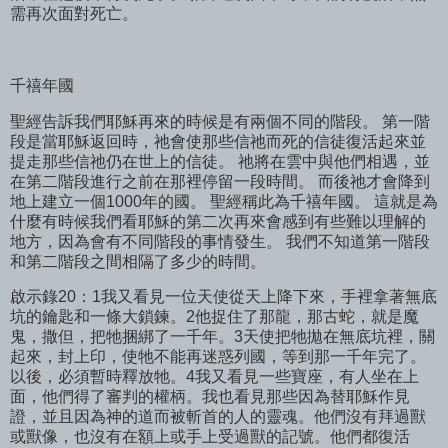
需再次面對死亡。
千禧年國
聖經告訴我們耶穌再來的時候是有兩個不同的階段。 第一階
段是當耶穌返回時，祂會使那些信祂而死的信徒復活起來並
提走那些信祂仍在世上的信徒。 祂將在雲中與他們相遇，並
在第二階段進行之前在那裡停留一段時間。 而後祂才會降到
地上建立一個1000年的國。 聖經稱此為千禧年國。 這就是為
什麼有時候我們看耶穌的第二次再來會感到有些難以理解的
地方，因為會有不同階段的事情發生。 我們不知道第一階段
和第二階段之間相隔了多少的時間。
啟示錄20：1我又看見一位天使從天上降下來，手裡拿著無底
坑的鑰匙和一條大鎖鍊。2他捉住了那龍，那古蛇，就是魔
鬼，撒但，把牠捆綁了一千年。3天使把牠拋在無底坑裡，關
起來，封上印，使牠不能再迷惑列國，等到那一千年完了。
以後，必須暫時釋放牠。4我又看見一些寶座，有人坐在上
面，他們得了審判的權柄。我也看見那些因為替耶穌作見
證，並且因為神的道而被斬首的人的靈魂。他們沒有拜過獸
或獸像，也沒有在額上或手上受過獸的記號。他們都復活