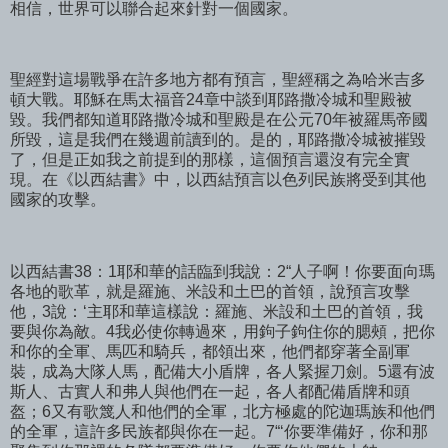
相信，世界可以聯合起來針對一個國家。
聖經對這場戰爭在許多地方都有預言，聖經稱之為哈米吉多
頓大戰。耶穌在馬太福音24章中談到耶路撒冷城和聖殿被
毀。我們都知道耶路撒冷城和聖殿是在公元70年被羅馬帝國
所毀，這是我們在幾週前讀到的。是的，耶路撒冷城被摧毀
了，但是正如我之前提到的那樣，這個預言還沒有完全實
現。在《以西結書》中，以西結預言以色列民族將受到其他
國家的攻擊。
以西結書38：1耶和華的話臨到我說：2“人子啊！你要面向瑪
各地的歌革，就是羅施、米設和土巴的首領，說預言攻擊
他，3說：‘主耶和華這樣說：羅施、米設和土巴的首領，我
要與你為敵。4我必使你轉過來，用鉤子鉤住你的腮頰，把你
和你的全軍、馬匹和騎兵，都領出來，他們都穿著全副軍
裝，成為大隊人馬，配備大小盾牌，各人緊握刀劍。5還有波
斯人、古實人和弗人與他們在一起，各人都配備盾牌和頭
盔；6又有歌篾人和他們的全軍，北方極處的陀迦瑪族和他們
的全軍，這許多民族都與你在一起。7“‘你要準備好，你和那