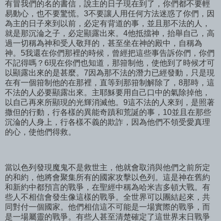
有冒我們的名的書信，說主的日子現在到了，你們都不要輕
易動心，也不要驚慌。3不要讓人用任何方法迷惑了你們，因
為主的日子來到以前，必定有背道的事，並且那不法的人，
就是那沉淪之子，必定顯露出來。4他抵擋神，抬舉自己，高
過一切稱為神和受人敬拜的，甚至坐在神的殿中，自稱為
神。5我還在你們那裡的時候，曾經把這些事告訴你們，你們
不記得嗎？6現在你們也知道，那箝制他，使他到了時候才可
以顯露出來的是甚麼。7因為那不法的潛力已經發動，只是現
在有一個箝制他的在那裡，直等到那箝制解除了，8那時，這
不法的人必要顯露出來。主耶穌要用自己口中的氣除掉他，
以自己再來所顯現的光輝消滅他。9這不法的人來到，是照著
撒但的行動，行各樣的異能奇蹟和荒誕的事，10並且在那些
沉淪的人身上，行各樣不義的欺詐，因為他們不領受愛真理
的心，使他們得救。
當以色列發現魔鬼不是救世主，他就會取消與他們之前所定
的和約，他將會聚集所有的國家攻擊以色列。這是神在舊約
和新約中都預言的戰爭，在聖經中稱為哈米吉多頓大戰。有
些人不相信會發生像這樣的戰爭。全世界可以團結起來，共
同對付一個國家。他們相信這不可能是一場實際的戰爭，而
是一場屬靈的戰爭。有些人甚至清楚確定了這世界末日戰爭