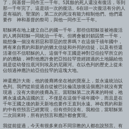
了，與基督一同作王一千年。5其餘的死人還沒有復活，等到
那一千年完了。這是頭一次的復活。6在頭一次復活有分的人
是有福的、聖潔的，第二次的死沒有能力轄制他們。他們還
要作 神和基督的祭司，與他一同作王一千年。
耶穌將在地上建立自己的國一千年，那些信耶穌並被祂復活
的人將與耶穌一同統治一千年。但將會被封鎖囚禁一千年，
能想像一個沒有邪惡和罪惡的世界嗎？在這個千禧年國中，
將有來自舊約和新約的猶太信徒和外邦的信徒，以及有些還
活著但不信耶穌的人。這個千年王國是神對亞伯拉罕所立的
約的應驗，神對他應許會把亞拍拉罕曾經踏過的土地賜給他
就是從幼發拉底河到埃及的尼羅河。在以色列的歷史上從未
佔領過神應許給亞伯拉罕的這塊大地。
神還應許大衛，他的後裔將坐在祂的寶座上，並永遠統治以
色列。我們從前提過自從被巴比倫流放後這個應許就沒有實
現過，沒有大衛的後裔為王。當耶穌第二次再來的時候，祂
將永遠成為這國的王，不僅是在這個千禧年國中，而且是在
千年王國之後的新天新地也要作王直到永遠。神在舊約和新
約中有些預言已經實現，但有些則沒有。我相信，當耶穌第
二次回來時，所有的預言和應許都會實現。
我從前提過，今天有很多來自不同宗教的人都在說預言。有