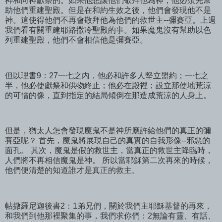
神和向神獻祭的。如果他想讓他們敬拜他為神，他必須先幫
助他們重建聖殿。但是在和約生效之後，他們會發現他不是
神。這使得他們不再會敬拜他為他們的救世主--彌賽亞。上週
我們看有關重建耶路撒冷聖殿的事。如果魔鬼沒有幫助以色
列重建聖殿，他們不會相信他是彌賽亞。
但以理書9：27一七之內，他必和許多人堅立盟約；一七之
半，他必使獻祭和供物終止；他必在殿裡；設立那使地荒涼
的可憎的像，直到指定的結局傾倒在那造成荒涼的人身上。
但是，猶太人怎會發現魔鬼不是神所應許給他們的真正的彌
賽亞呢？ 首先，魔鬼將展現自己的真實的自我形像--邪惡的
面孔。 其次，魔鬼是假的救世主，當真正的救世主降臨時，
人們將不再相信魔鬼是神。 所以當耶穌第二次再來的時候，
他們便清楚的知道誰才是真正的救主。
帖撒羅尼迦後書2：1弟兄們，關於我們主耶穌基督的再來，
和我們到他那裡聚集的事，我們求你們：2無論有靈、有話、