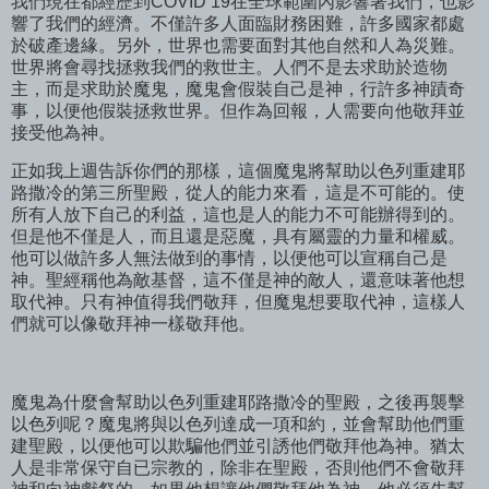
我們現在都經歷到COVID 19在全球範圍內影響著我們，也影
響了我們的經濟。不僅許多人面臨財務困難，許多國家都處
於破產邊緣。另外，世界也需要面對其他自然和人為災難。
世界將會尋找拯救我們的救世主。人們不是去求助於造物
主，而是求助於魔鬼，魔鬼會假裝自己是神，行許多神蹟奇
事，以便他假裝拯救世界。但作為回報，人需要向他敬拜並
接受他為神。
正如我上週告訴你們的那樣，這個魔鬼將幫助以色列重建耶
路撒冷的第三所聖殿，從人的能力來看，這是不可能的。使
所有人放下自己的利益，這也是人的能力不可能辦得到的。
但是他不僅是人，而且還是惡魔，具有屬靈的力量和權威。
他可以做許多人無法做到的事情，以便他可以宣稱自己是
神。聖經稱他為敵基督，這不僅是神的敵人，還意味著他想
取代神。只有神值得我們敬拜，但魔鬼想要取代神，這樣人
們就可以像敬拜神一樣敬拜他。
魔鬼為什麼會幫助以色列重建耶路撒冷的聖殿，之後再襲擊
以色列呢？魔鬼將與以色列達成一項和約，並會幫助他們重
建聖殿，以便他可以欺騙他們並引誘他們敬拜他為神。猶太
人是非常保守自已宗教的，除非在聖殿，否則他們不會敬拜