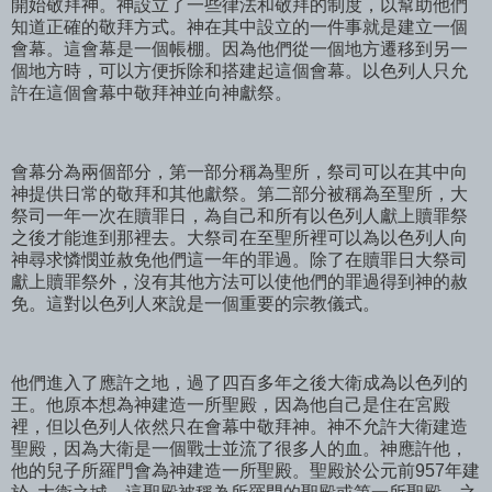
開始敬拜神。神設立了一些律法和敬拜的制度，以幫助他們
知道正確的敬拜方式。神在其中設立的一件事就是建立一個
會幕。這會幕是一個帳棚。因為他們從一個地方遷移到另一
個地方時，可以方便拆除和搭建起這個會幕。以色列人只允
許在這個會幕中敬拜神並向神獻祭。
會幕分為兩個部分，第一部分稱為聖所，祭司可以在其中向
神提供日常的敬拜和其他獻祭。第二部分被稱為至聖所，大
祭司一年一次在贖罪日，為自己和所有以色列人獻上贖罪祭
之後才能進到那裡去。大祭司在至聖所裡可以為以色列人向
神尋求憐憫並赦免他們這一年的罪過。除了在贖罪日大祭司
獻上贖罪祭外，沒有其他方法可以使他們的罪過得到神的赦
免。這對以色列人來說是一個重要的宗教儀式。
他們進入了應許之地，過了四百多年之後大衛成為以色列的
王。他原本想為神建造一所聖殿，因為他自己是住在宮殿
裡，但以色列人依然只在會幕中敬拜神。神不允許大衛建造
聖殿，因為大衛是一個戰士並流了很多人的血。神應許他，
他的兒子所羅門會為神建造一所聖殿。聖殿於公元前957年建