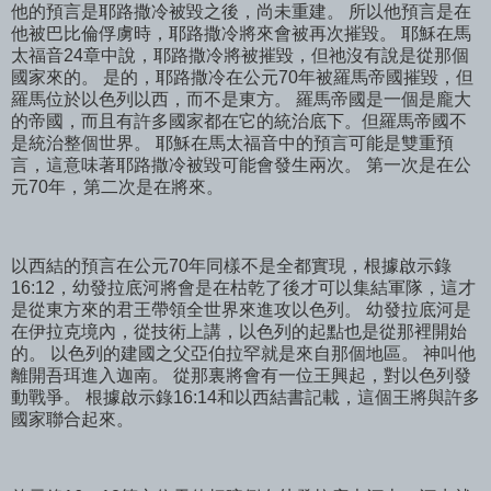
他的預言是耶路撒冷被毀之後，尚未重建。 所以他預言是在
他被巴比倫俘虜時，耶路撒冷將來會被再次摧毀。 耶穌在馬
太福音24章中說，耶路撒冷將被摧毀，但祂沒有說是從那個
國家來的。 是的，耶路撒冷在公元70年被羅馬帝國摧毀，但
羅馬位於以色列以西，而不是東方。 羅馬帝國是一個是龐大
的帝國，而且有許多國家都在它的統治底下。但羅馬帝國不
是統治整個世界。 耶穌在馬太福音中的預言可能是雙重預
言，這意味著耶路撒冷被毀可能會發生兩次。 第一次是在公
元70年，第二次是在將來。
以西結的預言在公元70年同樣不是全都實現，根據啟示錄
16:12，幼發拉底河將會是在枯乾了後才可以集結軍隊，這才
是從東方來的君王帶領全世界來進攻以色列。 幼發拉底河是
在伊拉克境內，從技術上講，以色列的起點也是從那裡開始
的。 以色列的建國之父亞伯拉罕就是來自那個地區。 神叫他
離開吾珥進入迦南。 從那裏將會有一位王興起，對以色列發
動戰爭。 根據啟示錄16:14和以西結書記載，這個王將與許多
國家聯合起來。