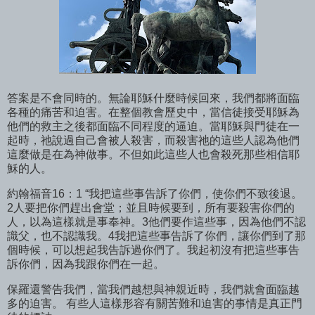
答案是不會同時的。無論耶穌什麼時候回來，我們都將面臨
各種的痛苦和迫害。在整個教會歷史中，當信徒接受耶穌為
他們的救主之後都面臨不同程度的逼迫。當耶穌與門徒在一
起時，祂說過自己會被人殺害，而殺害祂的這些人認為他們
這麼做是在為神做事。不但如此這些人也會殺死那些相信耶
穌的人。
約翰福音16：1 “我把這些事告訴了你們，使你們不致後退。
2人要把你們趕出會堂；並且時候要到，所有要殺害你們的
人，以為這樣就是事奉神。3他們要作這些事，因為他們不認
識父，也不認識我。4我把這些事告訴了你們，讓你們到了那
個時候，可以想起我告訴過你們了。我起初沒有把這些事告
訴你們，因為我跟你們在一起。
保羅還警告我們，當我們越想與神親近時，我們就會面臨越
多的迫害。 有些人這樣形容有關苦難和迫害的事情是真正門