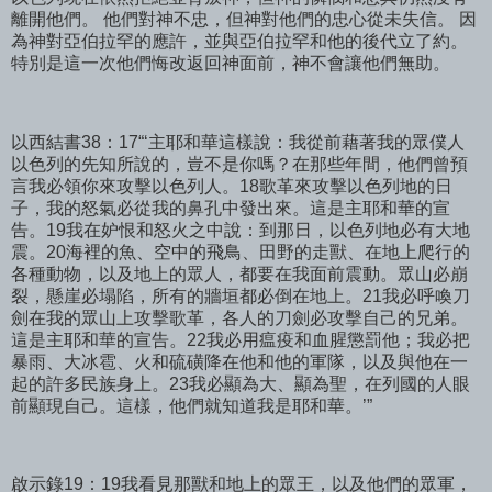
離開他們。 他們對神不忠，但神對他們的忠心從未失信。 因
為神對亞伯拉罕的應許，並與亞伯拉罕和他的後代立了約。
特別是這一次他們悔改返回神面前，神不會讓他們無助。
以西結書38：17“‘主耶和華這樣說：我從前藉著我的眾僕人
以色列的先知所說的，豈不是你嗎？在那些年間，他們曾預
言我必領你來攻擊以色列人。18歌革來攻擊以色列地的日
子，我的怒氣必從我的鼻孔中發出來。這是主耶和華的宣
告。19我在妒恨和怒火之中說：到那日，以色列地必有大地
震。20海裡的魚、空中的飛鳥、田野的走獸、在地上爬行的
各種動物，以及地上的眾人，都要在我面前震動。眾山必崩
裂，懸崖必塌陷，所有的牆垣都必倒在地上。21我必呼喚刀
劍在我的眾山上攻擊歌革，各人的刀劍必攻擊自己的兄弟。
這是主耶和華的宣告。22我必用瘟疫和血腥懲罰他；我必把
暴雨、大冰雹、火和硫磺降在他和他的軍隊，以及與他在一
起的許多民族身上。23我必顯為大、顯為聖，在列國的人眼
前顯現自己。這樣，他們就知道我是耶和華。’”
啟示錄19：19我看見那獸和地上的眾王，以及他們的眾軍，