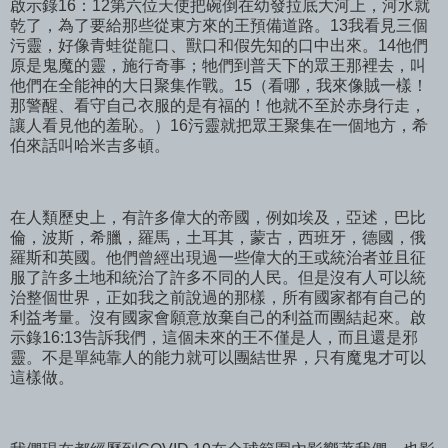
啟示錄16：12第六位天使把碗倒在幼發拉底大河上，河水就
乾了，為了要給那些從東方來的王預備道路。13我看見三個
污靈，好像青蛙從龍口、獸口和假先知的口中出來。14他們
原是鬼魔的靈，施行奇事；牠們到普天下的眾王那裡去，叫
他們在全能神的大日聚集作戰。15（看哪，我來像賊一樣！
那警醒、看守自己衣服的是有福的！他就不至於赤身行走，
讓人看見他的羞恥。）16污靈就把眾王聚集在一個地方，希
伯來話叫哈米吉多頓。
在人類歷史上，有許多偉大的帝國，例如埃及，亞述，巴比
倫，波斯，希臘，羅馬，土耳其，蒙古，西班牙，德國，俄
羅斯和英國。他們曾經出現過一些偉大的王或統治者並且征
服了許多土地和統治了許多不同的人民。但是沒有人可以統
治整個世界，正如我之前說過的那樣，所有國家都有自己的
利益考量。沒有國家會願意放棄自己的利益而團結起來。啟
示錄16:13告訴我們，這個未來的王不僅是人，而且還是邪
靈。不是單純靠人的能力就可以團結世界，只有魔鬼才可以
這樣做。