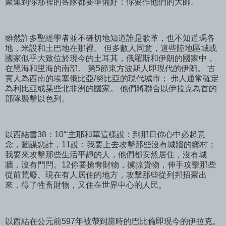
聚集到你那裡的各隊都要準備好；你要作他們的大帥。
雖然許多聖經學者並不確切地知道誰是歌革，也不知道瑪各
地，米設和土巴地在那裡。 但多數人同意，這些陸地區域或
國家似乎大致位於現今的土耳其，俄羅斯和伊朗的國家中，
在黑海和里海的南部。 第5節東方波斯人即現代的伊朗。 古
實人為西南的埃塞俄比亞/努比亞的現代城市； 弗人通常確定
為利比亞或某些北非洲的國家。 他們將聯合以伊拉克為首的
部隊襲擊以色列。
以西結書38：10“‘主耶和華這樣說：到那日你心中必起意
念，圖謀惡計，11說：我要上去攻擊那些沒有城牆的鄉村；
我要來攻擊那些生活平靜的人，他們都安然居住，沒有城
牆，沒有門閂。12你要搶奪財物，擄掠貨物，伸手攻擊那些
從前荒廢、現在有人居住的地方，攻擊那些從列邦招聚出
來，得了牲畜財物，又住在世界中心的人民。
以西結在公元前597年被帶到當時的巴比倫即現今的伊拉克。