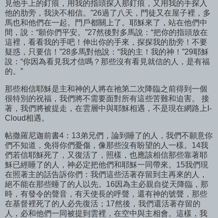
見他手上的釘痕，用我的指頭探入那釘痕，又用我的手探入
他的肋旁，我決不相信。”26過了八天，門徒又在屋子裡，多
馬也和他們在一起。門戶都關上了。耶穌來了，站在他們中
間，說：“願你們平安。”27然後對多馬說：“把你的指頭放在
這裡，看看我的手吧！伸出你的手來，探探我的肋旁！不要
疑惑，只要信！”28多馬對他說：“我的主！我的神！”29耶穌
說：“你因為看見我才信嗎？那些沒有看見就信的人，是有福
的。”
那些相信耶穌是主和神的人將在祂第二次降臨之前得到一個
很特別的祝福，我們將不需要面對所有這些苦難和迫害。 接
著，我們將被提走，在雲層中與耶穌相遇，不是現在網路上I-
Cloud相遇。
帖撒羅尼迦前書4：13弟兄們，論到睡了的人，我們不願意你
們不知道，免得你們憂傷，像那些沒有盼望的人一樣。14我
們若信耶穌死了，又復活了，照樣，也應該相信那些靠著耶
穌已經睡了的人，神必定把他們和耶穌一同帶來。15我們現
在照著主的話告訴你們：我們這些活著存留到主再來的人，
絕不能在那些睡了的人以先。16因為主必親自從天降臨，那
時，有發令的聲音，有天使長的呼聲，還有神的號聲，那些
在基督裡死了的人必先復活；17然後，我們還活著存留的
人，必和他們一同被提到雲裡，在空中與主相會。這樣，我