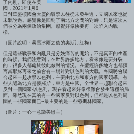
了內亂。即使在美
國，2021年1月6
日對華盛頓國會大廈的襲擊以往從未發生過，立國以來也從
未聽說過。感覺像是回到了南北方之間的對峙，只是這次人
們被分為兩個政治集團。感覺好像快要再一次陷入內戰一
樣。
（圖片說明：暴雪冰雨之後的奧斯汀紅梅）
但是這些戰爭和內亂只是分娩痛苦的開始，不是真正的生產
的時候。我們注意到，在世界許多地方，看來像是要分裂
的，很多人都處於彼此敵對的情況。在聖經許多地方也都預
言當耶穌再來之前會有一場針對以色列的大戰。各國將會聯
合起來一起攻擊以色列，主要由北方和東方的國家領導。有
些人認為北方是俄羅斯，東方是中國。全世界一起聯合起來
反對一個國家-以色列。現在看起來好像很難會發生這種的局
面。雖然現在真的有一些國家反對以色列，但都是以色列周
圍的一些國家而已--最主要的是一些穆斯林國家。
（圖片：一心一意讚美恩主）