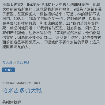
提摩太後書2：8你要記得那從死人中復活的耶穌基督，他是
大衛的後裔所生的，這就是我所傳的福音。9我為了這福音受
了磨難，甚至像犯人一樣被捆綁起來；可是，神的話卻不被
捆綁。10因此，我為了選民忍受一切，好叫他們也可以得著
在基督耶穌裡的救恩，和永遠的榮耀。11 “我們若與基督同
死，就必與他同活；12我們若能堅忍，就必與他一同作王；
我們若不認他，他必不認我們；13我們縱然不信，他仍然是
信實的，因為他不能否定自己。”這話是可信的。14你要在神
面前把這些事提醒眾人，叮囑他們不要作無益的爭辯；這只
能敗壞聽見的人。
奔天路
at
3:25 PM
Share
SUNDAY, MARCH 21, 2021
哈米吉多頓大戰
吳紹偉牧師