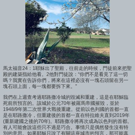
馬太福音24：1耶穌出了聖殿，往前走的時候，門徒前來把聖
殿的建築指給他看。2他對門徒說：“你們不是看見了這一切
嗎？我實在告訴你們，將來在這裡必沒有一塊石頭留在另一
塊石頭上面，每一塊都要拆下來。”
我們在上週查考過耶路撒冷城的毀滅和重建，這是在耶穌臨
死前所預言的。該城於公元70年被羅馬帝國摧毀，並於
1948/9年第二次世界大戰後重建。從前以色列國的首都一直
是在耶路撒冷，但重建後的首都一直在特拉維夫直到2019年
(重新建國之後的70年)。耶路撒冷將再次成為以色列的首都。
有人可能會說這些只不過是巧合。事情只是偶然發生沒有特
別的意思。如果耶穌只說了有關這座城市的預言，那可能真