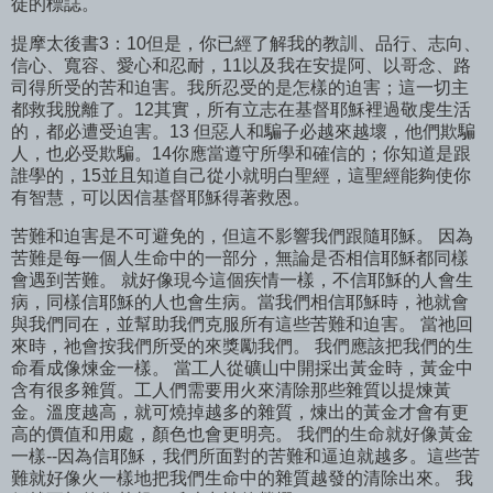
徒的標誌。
提摩太後書3：10但是，你已經了解我的教訓、品行、志向、
信心、寬容、愛心和忍耐，11以及我在安提阿、以哥念、路
司得所受的苦和迫害。我所忍受的是怎樣的迫害；這一切主
都救我脫離了。12其實，所有立志在基督耶穌裡過敬虔生活
的，都必遭受迫害。13 但惡人和騙子必越來越壞，他們欺騙
人，也必受欺騙。14你應當遵守所學和確信的；你知道是跟
誰學的，15並且知道自己從小就明白聖經，這聖經能夠使你
有智慧，可以因信基督耶穌得著救恩。
苦難和迫害是不可避免的，但這不影響我們跟隨耶穌。 因為
苦難是每一個人生命中的一部分，無論是否相信耶穌都同樣
會遇到苦難。 就好像現今這個疾情一樣，不信耶穌的人會生
病，同樣信耶穌的人也會生病。當我們相信耶穌時，祂就會
與我們同在，並幫助我們克服所有這些苦難和迫害。 當祂回
來時，祂會按我們所受的來獎勵我們。 我們應該把我們的生
命看成像煉金一樣。 當工人從礦山中開採出黃金時，黃金中
含有很多雜質。工人們需要用火來清除那些雜質以提煉黃
金。溫度越高，就可燒掉越多的雜質，煉出的黃金才會有更
高的價值和用處，顏色也會更明亮。 我們的生命就好像黃金
一樣--因為信耶穌，我們所面對的苦難和逼迫就越多。這些苦
難就好像火一樣地把我們生命中的雜質越發的清除出來。 我