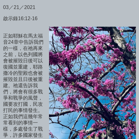
03／21／2021
啟示錄16:12-16
正如耶穌在馬太福
音24章中告訴我們
的一樣，在祂再來
之前，以色列國將
會被摧毀日後可以
復國並重建，耶路
撒冷的聖殿也會被
摧毀並且日後被重
建。祂還告訴我
們，將會有很多戰
爭和戰爭的風聲，
國要攻打國，民攻
打民的事情發生。
正如我們這幾年常
常看到的事情一
樣，多處發生了戰
爭，許多國家發生