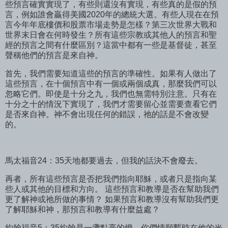
些預言確實實現了，有些則還沒有實現，有些真的是假的預
言，例如誰會贏得美國2020年的總統大選。有些人現在在預
言今年年底樓價和股票市場走勢是怎樣？第三次世界大戰和
世界末日會在何時發生？所有這些宗教或其他人的預言和聖
經的預言之間有什麼區別？這當中都有一些是基督徒，甚至
聲稱他們的預言是來自神。
首先，我們需要知道這些的預言的準確性。如果有人做出了
這些預言，在十個預言中有一個或兩個成真，那麼我們可以
忽略它們。即使是十分之九，我們也無需特別注意。只有在
十分之十的情況下實現了，我們才需要留心並需要查看它們
是否來自神。神不會出現任何的錯誤，祂的話是不會改變
的。
馬太福音24：35天地都要過去，但我的話決不會廢去。
再者，所有這些預言是否把我們指向耶穌，或者只是指向某
些人或其他的目標和方向。 這些預言和教導是否在幫助我們
更了解神或祂所做的事情？ 如果預言和教導沒有幫助我們更
了解耶穌和神，那預言和教導有什麼益處？
約翰福音5：35約翰是一盞點亮的燈，你們情願暫時在他的光