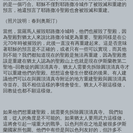
的是一個巧合。耶穌不僅對耶路撒冷城作了被毀滅和重建的
預言，祂還預言了耶路撒冷聖殿也會被毀滅和重建。
（照片說明：春到奥斯汀）
當然，當羅馬人摧毀耶路撒冷城時，他們也摧毀了聖殿，因
為聖殿對猶太人來說比路撒冷城更為重要。聖殿同樣是在公
元70年時被摧毀的，此後一直沒有再重建起來。這是否意味
著耶穌的預言是不正確的，或者只有一些可以實現，而其他
則不能？我們都知道現在的聖殿是無法再重建，因為聖殿應
該是重建在猶太人認為的聖殿山上也就是現在伊斯蘭教第二
聖地--回教徒的圓頂清真寺。猶太人需要先拆除圓頂清真寺才
可以重建他們的聖殿。想想這會發生什麼樣的後果。有人建
議他們可以在與圓頂清真寺附近的地方重建聖殿與圓頂清真
寺並存。我不相信這樣的事情會發生。猶太人不願這樣做，
回教徒也都不願這樣做。
如果他們想重建聖殿，就需要先拆除圓頂清真寺。 我們知
道，從人的角度是不可能的。如果猶太人要用武力這樣做，
這將會引起一場重大的戰爭。以色列所在之地是被很多伊斯
蘭國家所包圍。他們中有些是與以色列友好的，但許多不