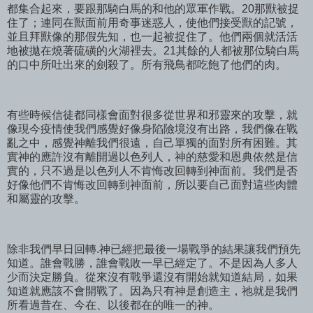
都集合起來，要跟那騎白馬的和他的眾軍作戰。20那獸被捉
住了；連同在獸面前用奇事迷惑人，使他們接受獸的記號，
並且拜獸像的那假先知，也一起被捉住了。他們兩個就活活
地被拋在燒著硫磺的火湖裡去。21其餘的人都被那位騎白馬
的口中所吐出來的劍殺了。所有飛鳥都吃飽了他們的肉。
有些時候信徒都同樣會面對很多從世界和邪靈來的攻擊，就
像現今疫情使我們感覺好像身陷險境沒有出路，我們像在戰
亂之中，感覺神離我們很遠，自己單獨的面對所有困難。其
實神的應許沒有離開過以色列人，神的慈愛和恩典依然是信
實的，只不過是以色列人不肯悔改回轉到神面前。我們是否
好像他們不肯悔改回轉到神面前，所以要自己面對這些肉體
和屬靈的攻擊。
除非我們早日回轉.神已經把最後一場戰爭的結果讓我們預先
知道。誰會戰勝，誰會戰敗一早已經定了。不是因為人多人
少而決定勝負。從來沒有戰爭還沒有開始就知道結局，如果
知道就應該不會開戰了。因為只有神是創造主，祂就是我們
所看過昔在、今在、以後都在的唯一的神。