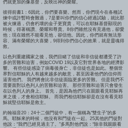
們就更加的像基督，反映出神的榮耀。
彼得前書1：6因此，你們要喜樂。然而，你們現今在各種試
煉中或許暫時會難過，7是要叫你們的信心經過試驗，就比那
被火煉過，仍會朽壞的金子更寶貴，可以在耶穌基督顯現的
時候，得著稱讚、榮耀和尊貴。8你們雖然沒有見過他，卻愛
他；現在雖然不能看見他，卻信他。因此，你們就有無法形
容、滿有榮耀的大喜樂，9得到你們信心的效果，就是靈魂得
救。
以色列重建國家之後，我們目睹了信徒和非信徒都遭受了許
多的苦難和迫害，例如COVID 19以及它對世界各地的經濟影
響。 有些信徒感染了病毒後身亡，非信徒也是如此。整個世
界對信耶穌的人有越來越多的敵意，甚至因著他們的信仰而
逼害他們。 我們將會比非信徒面臨更多的苦難。 但是我們不
需要面對以色列人的苦難和迫害。 那些苦難和迫害只會發生
在以色列人的身上。 首先，是因為他們只在親眼看見耶穌再
來之後，才會相信耶穌。 而我們相信耶穌卻是在沒有看見耶
穌就堅信耶穌是救主。
約翰福音20：24十二個門徒中，有一個稱為“雙生子”的多
馬。耶穌來的時候，他沒有和門徒在一起。25其他的門徒對
他說：“我們已經見過主了。”多馬對他們說：“除非我親眼看