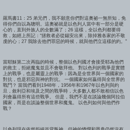
羅馬書11：25 弟兄們，我不願意你們對這奧祕一無所知，免
得你們自以為聰明。這奧祕就是以色列人當中有一部分是硬
心的，直到外族人的全數滿了；26 這樣，全以色列都要得
救，如經上所記：“拯救者必從錫安出來，除掉雅各家的不敬
虔的心；27 我除去他們罪惡的時候，就與他們立這樣的約。”
當耶穌第二次再臨的時候，整個以色列國才會接受耶為他們
的救主，拒絕魔鬼並且不會敬拜他。 對以色列的戰爭是實體
上的戰爭，也是屬靈上的戰爭：因為是全世界與一個國家的
對抗，也是邪惡與神的對抗。 一個國家如何贏得與全世界的
戰鬥？ 當我們看到1948年，1956年和1967年以色列與約
旦，敘利亞和埃及之間的戰爭時，大多數人都不敢相信以色
列會贏得所有這些戰爭。 但是，我們不是在談論幾個阿拉伯
國家，而是在談論整個世界和魔鬼。 以色列如何與他們作
戰？
以色列現在依然拒絕並背叛神，但神的憐憫和恩典仍然沒有