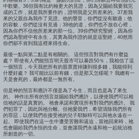
中歡樂。36但我有比約翰更大的見證，因為父賜給我要我完
成的工作，就是我所要作的，證明我是父所差來的。37差我
來的父親自為我作了見證。他的聲音，你們從沒有聽過；他
的容貌，你們從沒有見過；38他的道，你們也不放在心裡，
因為你們不信他所差來的那一位。39你們研究聖經，因為你
們認為聖經中有永生，其實為我作證的就是這聖經，40然而
你們卻不肯到我這裡來得生命。
最後一點與第二點是有相關的。 這些預言對我們有什麼益
處？ 即使有人們能預言明天股市可以暴跌50％，我相信了這
一個預言，今天我把所有的股票賣掉賺到很多錢，我能得到
什麼好處？ 我可能比以前有錢，但是那又怎樣呢？ 我總有一
天是會死的，最終都是一無所有。
但是神的預言和應許不僅是為了今生，而且也是為了來生
的。 神作出所有的預言並賜給我們應許，以便使我們可以相
信祂的話是真實的。 祂會承諾和實現所有對我們的應許。 我
們犯罪了，因此與祂分離。但祂愛我們，希望清除我們所有
的罪惡，以便我們在接受祂的兒子耶穌時可以與祂永遠在一
起。 即使我們在這一生中遭受苦難和逼迫，當祂回來時，祂
也會賜給我們永恒的生命，並會讓我們永遠和祂一起統治祂
所創造的一切。