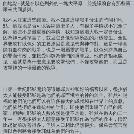
的地點--就是在以色列外的一塊大平原，並提議將會有那些國
家來共同參與。
我不太注重這些細節。我不知道這場戰爭發生的時間和地
點。這塊地是否可以容納這麼多人，有很多事情我不完全了
解。這些不是最重要的事情。我知道這場大戰一定會發生，
因為神已經預言了，並且它會像聖經所說的那樣發生。全世
界要攻打以色列的主要原因是魔鬼想與神作對。這是一場實
際有血有肉的戰爭，也是一場屬靈的戰爭。以色列將為自己
的罪而悔改，並接受耶穌為他們的彌賽亞。他們會拒絕魔
鬼，這就是為什麼魔鬼要攻擊他們，不僅攻擊他們，而且是
攻擊神的一場最後的戰爭。
自第一世紀耶穌開始傳這離罪與神和好的福音以來，很少猶
太人能接受耶穌是為他們的罪而犧牲的神的羔羊。雖然神賜
福給他們使他們可以有許多偉大的成就和在世界上的貢獻。
他們依然拒絕並違抗神的計劃。即使他們重建了自己的國
家，但轉向耶穌的人數依然是微不足道。雖然在過去的二十
年中，有很多猶太人願意接受了耶穌作為他們的救主，情況
比起從前改善得多，但與人口相比仍然很少。保羅曾預言整
個以色列將會接受耶穌為他們的救主。