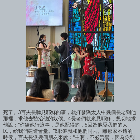
死了。3百夫長聽見耶穌的事，就打發猶太人中幾個長老到他
那裡，求他去醫治他的奴僕。4長老們就來見耶穌，懇切地求
他說：“你給他行這事，是他配得的，5因為他愛我們的人
民，給我們建造會堂。”6耶穌就和他們同去。離那家不遠的
時候，百夫長派幾個朋友來說：“主啊，不必勞駕，因為你到