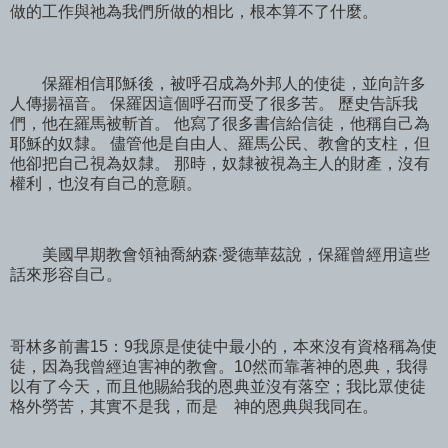
做的工作與祂為我們所做的相比，根本算不了什麼。
保羅相信耶穌後，被呼召成為外邦人的使徒，並向許多
人傳揚福音。 保羅因這個呼召而受了很多苦。 歷史告訴我
們，他在羅馬被斬首。 他寫了很多書信給信徒，他稱自己為
耶穌的奴隸。 儘管他是自由人、羅馬公民、教會的支柱，但
他卻把自己視為奴隸。 那時，奴隸被視為主人的財產，沒有
權利，也沒有自己的意願。
美國早期教會領袖喬納森‧愛德華茲說，保羅曾經用這些
話來形容自己。
哥林多前書15：9我原是使徒中最小的，本來沒有資格稱為使
徒，因為我曾經迫害神的教會。10然而靠著神的恩典，我得
以有了今天，而且他賜給我的恩典並沒有落空；我比眾使徒
格外勞苦，其實不是我，而是 神的恩典與我同在。