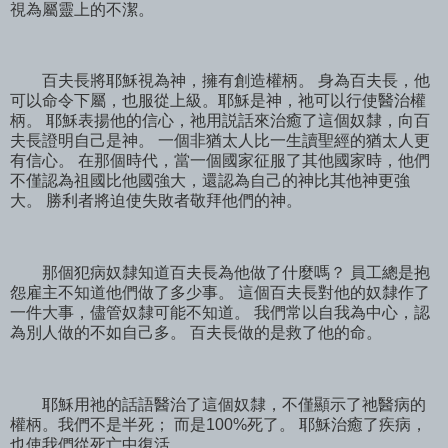
視為屬靈上的不潔。
百夫長將耶穌視為神，擁有創造權柄。 身為百夫長，他
可以命令下屬，也服從上級。耶穌是神，祂可以行使醫治權
柄。 耶穌表揚他的信心，祂用説話來治癒了這個奴隸，向百
夫長證明自己是神。 一個非猶太人比一生讀聖經的猶太人更
有信心。 在那個時代，當一個國家征服了其他國家時，他們
不僅認為祖國比他國強大，還認為自己的神比其他神更強
大。 勝利者將迫使失敗者敬拜他們的神。
那個犯病奴隸知道百夫長為他做了什麼嗎？ 員工總是抱
怨雇主不知道他們做了多少事。 這個百夫長對他的奴隸作了
一件大事，儘管奴隸可能不知道。 我們常以自我為中心，認
為別人做的不如自己多。 百夫長做的是救了他的命。
耶穌用祂的話語醫治了這個奴隸，不僅顯示了祂醫病的
權柄。我們不是半死； 而是100%死了。 耶穌治癒了疾病，
也使我們從死亡中復活。