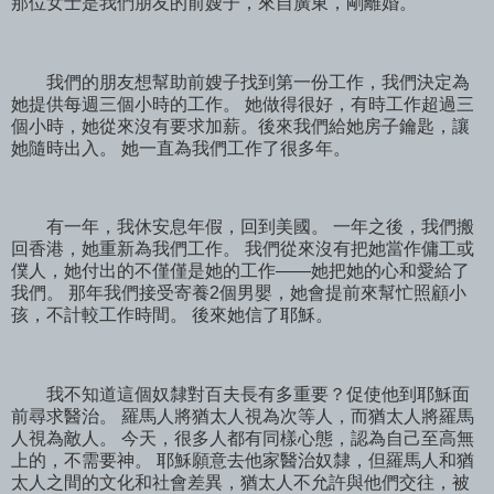
那位女士是我們朋友的前嫂子，來自廣東，剛離婚。
我們的朋友想幫助前嫂子找到第一份工作，我們決定為
她提供每週三個小時的工作。 她做得很好，有時工作超過三
個小時，她從來沒有要求加薪。後來我們給她房子鑰匙，讓
她隨時出入。 她一直為我們工作了很多年。
有一年，我休安息年假，回到美國。 一年之後，我們搬
回香港，她重新為我們工作。 我們從來沒有把她當作傭工或
僕人，她付出的不僅僅是她的工作——她把她的心和愛給了
我們。 那年我們接受寄養2個男嬰，她會提前來幫忙照顧小
孩，不計較工作時間。 後來她信了耶穌。
我不知道這個奴隸對百夫長有多重要？促使他到耶穌面
前尋求醫治。 羅馬人將猶太人視為次等人，而猶太人將羅馬
人視為敵人。 今天，很多人都有同樣心態，認為自己至高無
上的，不需要神。 耶穌願意去他家醫治奴隸，但羅馬人和猶
太人之間的文化和社會差異，猶太人不允許與他們交往，被