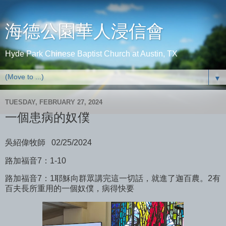
海德公園華人浸信會
Hyde Park Chinese Baptist Church at Austin, TX
▼
TUESDAY, FEBRUARY 27, 2024
一個患病的奴僕
吳紹偉牧師 02/25/2024
路加福音7：1-10
路加福音7：1耶穌向群眾講完這一切話，就進了迦百農。2有
百夫長所重用的一個奴僕，病得快要