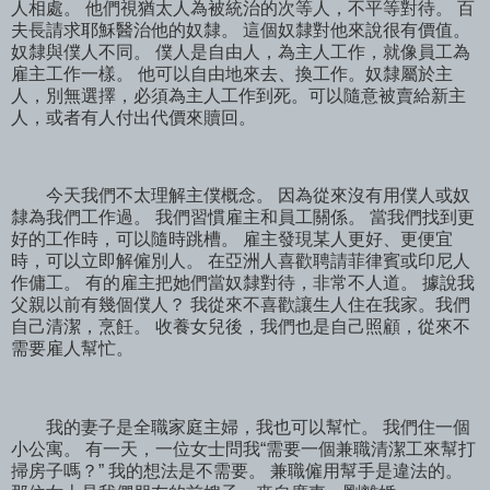
人相處。 他們視猶太人為被統治的次等人，不平等對待。 百
夫長請求耶穌醫治他的奴隸。 這個奴隸對他來說很有價值。
奴隸與僕人不同。 僕人是自由人，為主人工作，就像員工為
雇主工作一樣。 他可以自由地來去、換工作。奴隸屬於主
人，別無選擇，必須為主人工作到死。可以隨意被賣給新主
人，或者有人付出代價來贖回。
今天我們不太理解主僕概念。 因為從來沒有用僕人或奴
隸為我們工作過。 我們習慣雇主和員工關係。 當我們找到更
好的工作時，可以隨時跳槽。 雇主發現某人更好、更便宜
時，可以立即解僱別人。 在亞洲人喜歡聘請菲律賓或印尼人
作傭工。 有的雇主把她們當奴隸對待，非常不人道。 據說我
父親以前有幾個僕人？ 我從來不喜歡讓生人住在我家。我們
自己清潔，烹飪。 收養女兒後，我們也是自己照顧，從來不
需要雇人幫忙。
我的妻子是全職家庭主婦，我也可以幫忙。 我們住一個
小公寓。 有一天，一位女士問我“需要一個兼職清潔工來幫打
掃房子嗎？” 我的想法是不需要。 兼職僱用幫手是違法的。