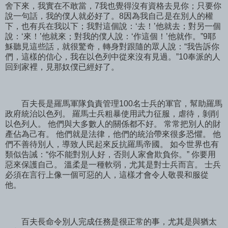
舍下來，我實在不敢當，7我也覺得沒有資格去見你；只要你
說一句話，我的僕人就必好了。8因為我自己是在別人的權
下，也有兵在我以下；我對這個說：‘去！’他就去；對另一個
說：‘來！’他就來；對我的僕人說：‘作這個！’他就作。”9耶
穌聽見這些話，就很驚奇，轉身對跟隨的眾人說：“我告訴你
們，這樣的信心，我在以色列中從來沒有見過。”10奉派的人
回到家裡，見那奴僕已經好了。
百夫長是羅馬軍隊負責管理100名士兵的軍官，幫助羅馬
政府統治以色列。 羅馬士兵粗暴使用武力征服，虐待，剝削
以色列人。 他們與大多數人的關係都不好。 常常把別人的財
產佔為己有。 他們就是法律，他們的統治帶來很多恐懼。 他
們不善待別人，導致人民起來反抗羅馬帝國。 如今世界也有
類似告誡：“你不能對別人好，否則人家會欺負你。” 你要用
惡來保護自己。 溫柔是一種軟弱，尤其是對士兵而言。 士兵
必須在言行上像一個可惡的人，這樣才會令人敬畏和服從
他。
百夫長命令別人完成任務是很正常的事，尤其是與猶太