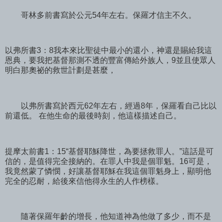
哥林多前書寫於公元54年左右。保羅才信主不久。
以弗所書3：8我本來比聖徒中最小的還小，神還是賜給我這
恩典，要我把基督那測不透的豐富傳給外族人，9並且使眾人
明白那奧祕的救世計劃是甚麼，
以弗所書寫於西元62年左右，經過8年，保羅看自己比以
前還低。 在他生命的最後時刻，他這樣描述自己。
提摩太前書1：15“基督耶穌降世，為要拯救罪人。”這話是可
信的，是值得完全接納的。在罪人中我是個罪魁。16可是，
我竟然蒙了憐憫，好讓基督耶穌在我這個罪魁身上，顯明他
完全的忍耐，給後來信他得永生的人作榜樣。
隨著保羅年齡的增長，他知道神為他做了多少，而不是