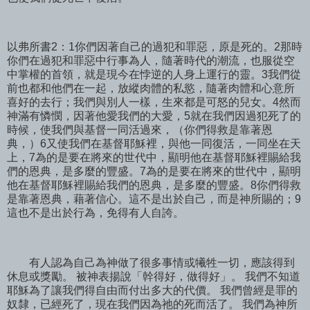
以弗所書2：1你們因著自己的過犯和罪惡，原是死的。2那時
你們在過犯和罪惡中行事為人，隨著時代的潮流，也服從空
中掌權的首領，就是現今在悖逆的人身上運行的靈。3我們從
前也都和他們在一起，放縱肉體的私慾，隨著肉體和心意所
喜好的去行；我們與別人一樣，生來都是可怒的兒女。4然而
神滿有憐憫，因著他愛我們的大愛，5就在我們因過犯死了的
時候，使我們與基督一同活過來，（你們得救是靠著恩
典，）6又使我們在基督耶穌裡，與他一同復活，一同坐在天
上，7為的是要在將來的世代中，顯明他在基督耶穌裡賜給我
們的恩典，是多麼的豐盛。7為的是要在將來的世代中，顯明
他在基督耶穌裡賜給我們的恩典，是多麼的豐盛。8你們得救
是靠著恩典，藉著信心。這不是出於自己，而是神所賜的；9
這也不是出於行為，免得有人自誇。
有人認為自己為神做了很多事情或犧牲一切，應該得到
休息或獎勵。 被神表揚說「幹得好，做得好」。 我們不知道
耶穌為了讓我們得自由而付出多大的代價。 我們曾經是罪的
奴隸，已經死了，現在我們因為祂的死而活了。 我們為神所