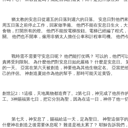
猶太教的安息日從週五的日落到週六的日落。 安息日對他們來
周五日落之前停止工作，回家做準備。 他們不能在安息日生火，
食物，打開所有的燈。 他們不能按電梯按鈕。電梯已經編了程式
關。 他們也不開車，僱用非猶太人擔任公車和計程車司機。 他們
戰時需不需要守安息日呢？ 他們能打仗嗎？ 可以的，他們可
責將受到限制。 為什麼他們對安息日如此嚴格？ 什麼是安息日。
的一天。 亞當在第六天被創造，神要他為其他生物定名。 亞當把
己的伴侶。 神創造夏娃作為他的幫手，那時可能天近黄昏。
創世記2：1這樣，天地萬物都造齊了。2第七日，神完成了他所作
工。3神賜福第七日，把它分別為聖，因為在這一日，神停了他一
第七天，神安息了，賜福給這一天，定為聖日。 神聖這個字的
什麼神在創造之後需要休息呢？ 難道是祂太累了？ 耶穌告訴我們