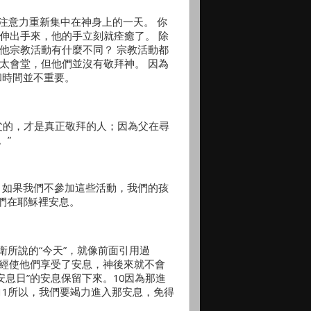
注意力重新集中在神身上的一天。 你
伸出手來，他的手立刻就痊癒了。 除
他宗教活動有什麼不同？ 宗教活動都
太會堂，但他們並沒有敬拜神。 因為
和時間並不重要。
父的，才是真正敬拜的人；因為父在尋
。”
 如果我們不參加這些活動，我們的孩
們在耶穌裡安息。
衛所說的“今天”，就像前面引用過
已經使他們享受了安息，神後來就不會
息日”的安息保留下來。10因為那進
11所以，我們要竭力進入那安息，免得