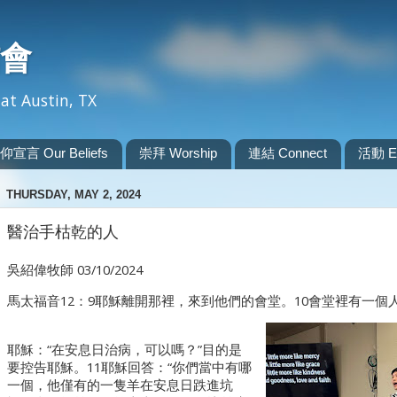
會
at Austin, TX
仰宣言 Our Beliefs
崇拜 Worship
連結 Connect
活動 Ev
THURSDAY, MAY 2, 2024
醫治手枯乾的人
吳紹偉牧師 03/10/2024
馬太福音12：9耶穌離開那裡，來到他們的會堂。10會堂裡有一
耶穌：“在安息日治病，可以嗎？”目的是
要控告耶穌。11耶穌回答：“你們當中有哪
一個，他僅有的一隻羊在安息日跌進坑