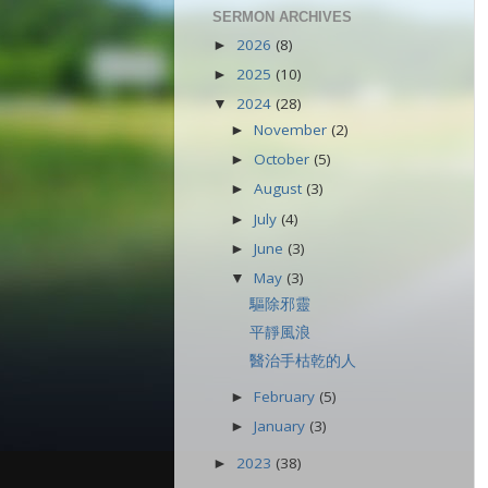
SERMON ARCHIVES
2026
(8)
►
2025
(10)
►
2024
(28)
▼
November
(2)
►
October
(5)
►
August
(3)
►
July
(4)
►
June
(3)
►
May
(3)
▼
驅除邪靈
平靜風浪
醫治手枯乾的人
February
(5)
►
January
(3)
►
2023
(38)
►