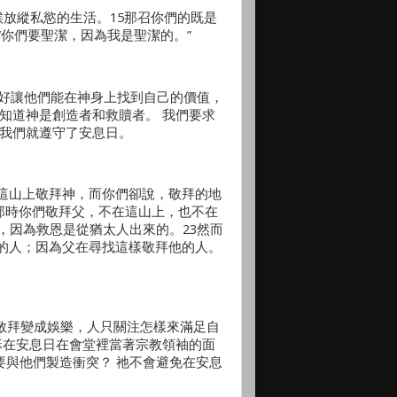
候放縱私慾的生活。15那召你們的既是
“你們要聖潔，因為我是聖潔的。”
好讓他們能在神身上找到自己的價值，
知道神是創造者和救贖者。 我們要求
，我們就遵守了安息日。
在這山上敬拜神，而你們卻說，敬拜的地
，那時你們敬拜父，不在這山上，也不在
，因為救恩是從猶太人出來的。23然而
的人；因為父在尋找這樣敬拜他的人。
將敬拜變成娛樂，人只關注怎樣來滿足自
穌在安息日在會堂裡當著宗教領袖的面
要與他們製造衝突？ 祂不會避免在安息