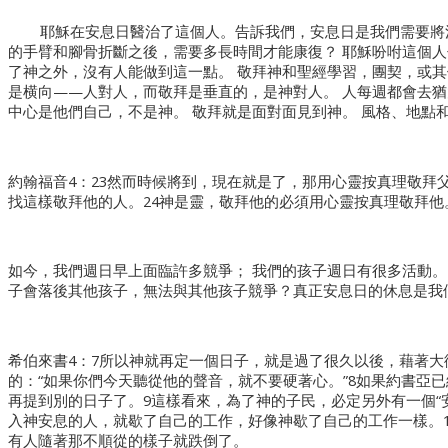
耶穌在安息日醫治了這個人。告訴我們，安息日是我們需要將
的手臂和腳骨折斷之後，需要多長時間才能康復？ 耶穌吩咐這個人
了神之外，沒有人能做到這一點。 敬拜神和聖經學習，團契，或其
是横向——人對人，而敬拜是垂直的，是神對人。 人每週都會去猶
中心是他們自己，不是神。 敬拜就是面對面見到神。 風格、地點
約翰福音4：23然而時候將到，現在就是了，那用心靈按真理敬拜
找這樣敬拜他的人。24神是靈，敬拜他的必須用心靈按真理敬拜他
如今，我們週日早上面臨許多競爭； 我們的孩子週日有很多活動。
子會落後其他孩子，無法與其他孩子競爭？真正安息日的休息是我
希伯來書4：7所以神就再定一個日子，就是過了很久以後，藉著大
的：“如果你們今天聽從他的聲音，就不要硬著心。”8如果約書亞
再提到別的日子了。9這樣看來，為了神的子民，必定另外有一個“安
入神安息的人，就歇了自己的工作，好像神歇了自己的工作一樣。
有人隨著那不順從的樣子就跌倒了。