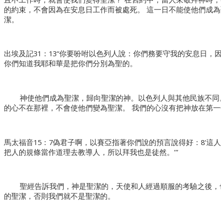
的約束，不會因為在安息日工作而被處死。 這一日不能使他們成
潔。
出埃及記31：13“你要吩咐以色列人說：你們務要守我的安息日
你們知道我耶和華是把你們分別為聖的。
神使他們成為聖潔，歸向聖潔的神。以色列人與其他民族不同
的心不在那裡，不會使他們變為聖潔。 我們的心沒有把神放在第
馬太福音15：7偽君子啊，以賽亞指著你們說的預言說得好：8‘這
把人的規條當作道理去教導人，所以拜我也是徒然。’”
聖經告訴我們，神是聖潔的，天使和人經過順服的考驗之後，
的聖潔，否則我們就不是聖潔的。