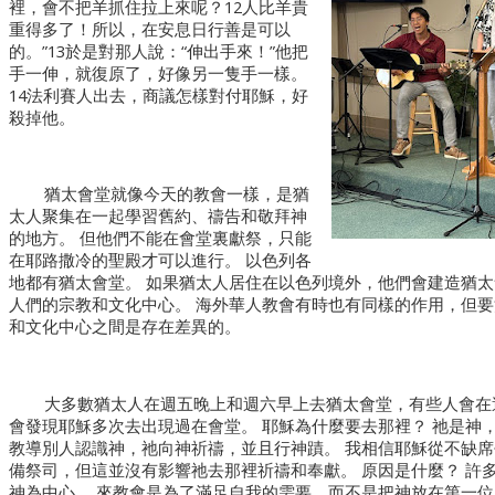
裡，會不把羊抓住拉上來呢？12人比羊貴
重得多了！所以，在安息日行善是可以
的。”13於是對那人說：“伸出手來！”他把
手一伸，就復原了，好像另一隻手一樣。
14法利賽人出去，商議怎樣對付耶穌，好
殺掉他。
猶太會堂就像今天的教會一樣，是猶
太人聚集在一起學習舊約、禱告和敬拜神
的地方。 但他們不能在會堂裏獻祭，只能
在耶路撒冷的聖殿才可以進行。 以色列各
地都有猶太會堂。 如果猶太人居住在以色列境外，他們會建造猶太
人們的宗教和文化中心。 海外華人教會有時也有同樣的作用，但要
和文化中心之間是存在差異的。
大多數猶太人在週五晚上和週六早上去猶太會堂，有些人會在
會發現耶穌多次去出現過在會堂。 耶穌為什麼要去那裡？ 祂是神
教導別人認識神，祂向神祈禱，並且行神蹟。 我相信耶穌從不缺
備祭司，但這並沒有影響祂去那裡祈禱和奉獻。 原因是什麼？ 許
神為中心。 來教會是為了滿足自我的需要，而不是把神放在第一位