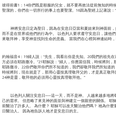
彼得前書1：14你們既是順服的兒女，就不要再效法從前無知的時
聖潔的，你們在一切所行的事上也要聖潔。16因為聖經上記著說：
神將安息日定為聖日，因為在安息日亞當和夏娃來到神面前，
而不是在世界或他們的行為中。 以色列人要求遵守安息日，讓他們
來敬拜神，享受神並找到生命的意義。 當我們在心裡與神連結時
約翰福音4：19婦人說：“先生，我看出你是先知。20我們的祖先
方必須在耶路撒冷。”21耶穌說：“婦人，你應當信我，時候將到
耶路撒冷。22你們敬拜你們所不知道的，我們卻敬拜我們所知道的
時候將到，現在就是了，那用心靈按真理敬拜父的，才是真正敬拜
24神是靈，敬拜他的必須用心靈按真理敬拜他。”
以色列人關注安息日──這一天，而不是神。 人越來越多地
己的需求。 但忽略了來見神的面並與神建立一個親密的關係。 耶
前醫治了許多人。 為什麼？ 耶穌可以改天醫治他們嗎？ 祂為什麼
日醫治人。 因為祂告訴人祂才是安息日的主。