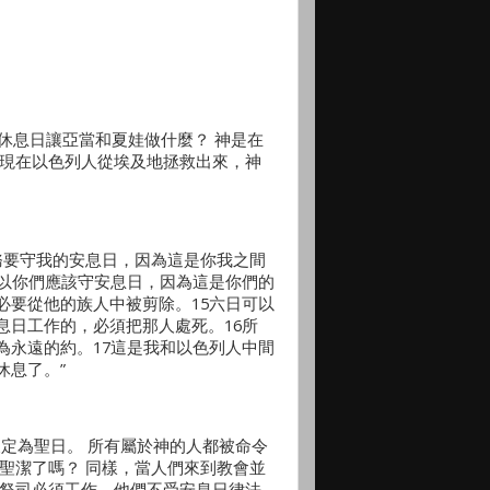
休息日讓亞當和夏娃做什麼？ 神是在
出現在以色列人從埃及地拯救出來，神
們務要守我的安息日，因為這是你我之間
所以你們應該守安息日，因為這是你們的
必要從他的族人中被剪除。15六日可以
息日工作的，必須把那人處死。16所
為永遠的約。17這是我和以色列人中間
休息了。”
定為聖日。 所有屬於神的人都被命令
聖潔了嗎？ 同樣，當人們來到教會並
，祭司必須工作，他們不受安息日律法