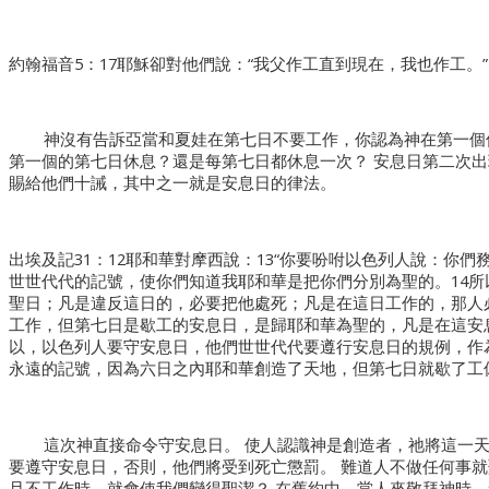
約翰福音5：17耶穌卻對他們說：“我父作工直到現在，我也作工。”
神沒有告訴亞當和夏娃在第七日不要工作，你認為神在第一個
第一個的第七日休息？還是每第七日都休息一次？ 安息日第二次
賜給他們十誡，其中之一就是安息日的律法。
出埃及記31：12耶和華對摩西說：13“你要吩咐以色列人說：你
世世代代的記號，使你們知道我耶和華是把你們分別為聖的。14
聖日；凡是違反這日的，必要把他處死；凡是在這日工作的，那人
工作，但第七日是歇工的安息日，是歸耶和華為聖的，凡是在這安
以，以色列人要守安息日，他們世世代代要遵行安息日的規例，作
永遠的記號，因為六日之內耶和華創造了天地，但第七日就歇了工
這次神直接命令守安息日。 使人認識神是創造者，祂將這一天
要遵守安息日，否則，他們將受到死亡懲罰。 難道人不做任何事就
且不工作時，就會使我們變得聖潔？ 在舊約中，當人來敬拜神時