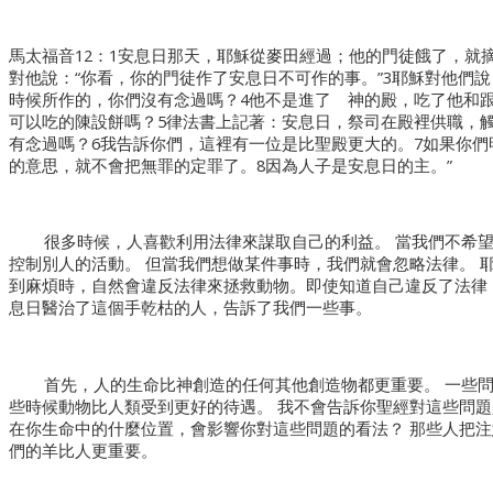
馬太福音12：1安息日那天，耶穌從麥田經過；他的門徒餓了，就
對他說：“你看，你的門徒作了安息日不可作的事。”3耶穌對他們
時候所作的，你們沒有念過嗎？4他不是進了 神的殿，吃了他和
可以吃的陳設餅嗎？5律法書上記著：安息日，祭司在殿裡供職，
有念過嗎？6我告訴你們，這裡有一位是比聖殿更大的。7如果你們
的意思，就不會把無罪的定罪了。8因為人子是安息日的主。”
很多時候，人喜歡利用法律來謀取自己的利益。 當我們不希
控制別人的活動。 但當我們想做某件事時，我們就會忽略法律。 
到麻煩時，自然會違反法律來拯救動物。即使知道自己違反了法律
息日醫治了這個手乾枯的人，告訴了我們一些事。
首先，人的生命比神創造的任何其他創造物都更重要。 一些
些時候動物比人類受到更好的待遇。 我不會告訴你聖經對這些問題
在你生命中的什麼位置，會影響你對這些問題的看法？ 那些人把
們的羊比人更重要。