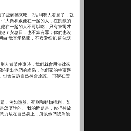
摘了些麥穗來吃。2法利賽人看見了，就
說：“大衛和跟他在一起的人，在飢餓的
跟他在一起的人不可以吃，只有祭司才
觸犯了安息日，也不算有罪；你們也沒
明白‘我喜愛憐憫，不喜愛祭祀’這句話
望別人做某件事時，我們就會用法律來
耶穌指出他們的虛偽，他們家的牲畜遇
，也會告訴自己神會原諒。 耶穌在安
問題，例如墮胎、死刑和動物權利，某
是怎麼說的。 我的問題是，你把神放
注意力放在自己身上，所以他們認為他