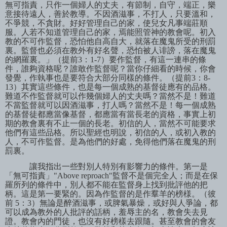
無可指責，只作一個婦人的丈夫，有節制，自守，端正，樂
意接待遠人，善於教導。不因酒滋事，不打人，只要溫和，
不爭競，不貪財。好好管理自己的家，使兒女凡事端莊順
服。人若不知道管理自己的家，焉能照管神的教會呢。初入
教的不可作監督，恐怕他自高自大，就落在魔鬼所受的刑罰
裏。監督也必須在教外有好名聲，恐怕被人诽謗，落在魔鬼
的網羅裏。」（提前
3
：
1-7
）要作監督，有這一連串的條
件，誰夠資格呢？誰敢作監督呢？當你仔細看的時候，你會
發覺，作執事也是要符合大部分同樣的條件。（提前
3
：
8-
13
）其實這些條件，也是每一個成熟的基督徒應有的品格。
難道不作監督就可以作幾個婦人的丈夫嗎？當然不是！難道
不當監督就可以因酒滋事，打人嗎？當然不是！每一個成熟
的基督徒都應當像基督，都應當有當長老的資格，事實上初
期的教會裏有不止一個的長老。初信的人，當然不可能要求
他們有這些品格。所以聖經也明說，初信的人，或初入教的
人，不可作監督。是為他們的好處，免得他們落在魔鬼的刑
罰裏。
讓我指出一些對別人特別有影響力的條件。第一是
「無可指責」
"Above reproach"
監督不是個完全人；而是在保
羅所列的條件中，別人都不能在監督身上找到批評他的把
柄。這是第一要緊的。因為作監督的是作羣羊的榜様。（彼
前
5
：
3
）無論是醉酒滋事，或脾氣暴燥，或好與人爭論，都
可以成為教外的人批評的話柄，羞辱主的名，教會失去見
證。教會內的門徒，也沒有好榜樣去跟隨。甚至教會的會友