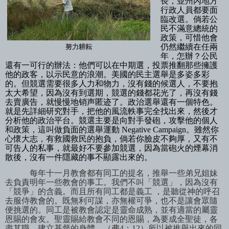
長，並州內地方
行政人員都要面
臨改選。倘若公
民不滿意總統的
政策，可惜他會
仍然繼續在任兩
努力耕耘
年，怎辦？公民
還有一可行的辦法：他們可以在中期選，投票推翻那些擁護
他的政客，以示民意的浪潮。美國的民主選舉是多姿多彩
的。但競選需要很多人力和物力，沒有錢的候選人，不要抱
太大希望，因為沒有到選期，競選的錢都花光了，再沒有錢
去賣廣告，就慢慢地销声匿迹了。政治選舉還有一個特色。
就是先詳細研究對手，把他的風流軼事完全找出來，然後才
分析他的政治平台。競選主要是向對手發砲，攻擊他的個人
和政策，這叫做負面的選舉運動
Negative Campaign
。雖然你
心懷大志，有救國救民的抱負，倘若你臉皮不夠厚，又有不
可告人的私事，就最好不要參加競選，因為當砲火的煙幕消
散後，沒有一件隱藏的事不顯露出來的。
每年十一月教會都有同工的提名，推舉一些弟兄姐妹
去負責明年一些教會的事工。我們不叫「競選」，因為沒有
「競爭」的含義。而且所有同工都是義工
，是聽從神的呼召
去服侍教會的。既無利可謀，亦無權可爭，也不是讓會眾隨
便挑選的。同工是被教會認定是靈命成熟，並有適當的屬靈
恩賜的會友。聖靈賜給教會不同的恩賜，為要成全聖徒，各
盡其職，建立基督的身體。（弗
4
：
12
）所以被推舉出來的同