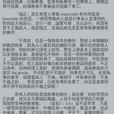
也彼此指責，分裂教會。監督和執事在一切事情上，都應該
無可指責，好讓教會不會被謠言阻礙了事工。
「端正」原文有受人尊敬
respectable
和光明磊落
honorable
的意思。一個受尊敬的人就是行事為人是透明的，
對得起天地良心。言行一致，誠實可靠，言出必行。所謂有
君子之風的人，就是端正。這個品格也是監督和執事都應有
的條件。
「不貪財」也是一個很基本的條件。聖經上有關錢財
的教訓很多，因為人心最容易給錢財引誘。撒旦也把握着人
的軟弱，用財利來引誘世人犯罪。歷史上很多名人都因貪財
以至身敗名裂。基督徒也不例外；甚至一些得神重用的僕
人，因財利的引誘而跌倒了。因此保羅特別指出，作監督的
不可以貪財。世人貪財好像比較容易被社會認同接受，不足
以為奇。但神的僕人貪財，便很快會被傳開，成為教會的大
謠言
big gossip
。不但監督不可貪財，執事也不可以。在當執
事的要求，保羅還加上「不義」兩個字：作執事的要「不貪
不義之財」。單是貪財，已經有壞的名聲了，何況是貪那些
用不擇手段得來的不義之財呢！
若有人想得監督或執事的職分，就先要「好好管理自
己的家，使兒女凡事端莊顺服。人若不知道管理自己的家，
焉能照管神的教會呢。」（提前
3
：
4-6
）這不是苛求，乃是
一個理所當然的條件。中國也有一句格言：要成大事，也必
先修身，齊家，才可以談得上治國，平天下。家裏吵閙不