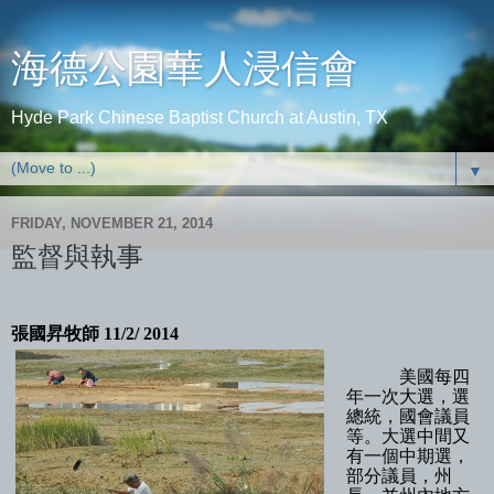
海德公園華人浸信會
Hyde Park Chinese Baptist Church at Austin, TX
▼
FRIDAY, NOVEMBER 21, 2014
監督與執事
張國昇牧師 11/2/ 2014
美國每四
年一次大選，選
總統，國會議員
等。大選中間又
有一個中期選，
部分議員，州