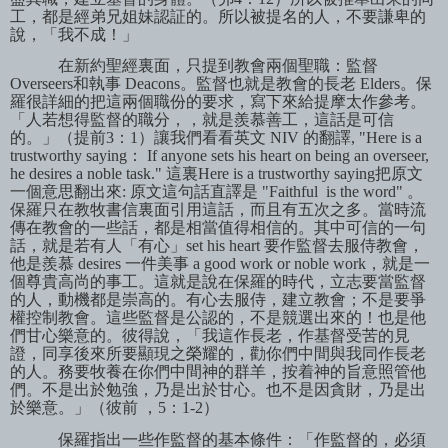
工，都是經弟兄姐妹認証的。所以被提名的人，不要謙卑的
說，「我不成！」
在新約聖經裏面，只提到教會兩個聖職：監督
Overseers
和執事
Deacons
。監督也就是教會的長老
Elders
。保
羅很詳細的把這兩個職份的要求，寫下來給提摩太作參考。
「人若想得監督的職分，，就是羨慕善工，這話是可信
的。」
（
提前
3
：
1
）
讓我們看看英文
NIV
的翻譯
, "Here is a
trustworthy saying
：
If anyone sets his heart on being an overseer,
he desires a noble task."
這裏
Here is a trustworthy saying
把原文
一個意思翻出來
:
原文這句話直譯是
"Faithful
is the word"
。
保羅只在教牧書信裏面引用這話
，
而且有五次之多。當時流
傳在教會的一些話，都是相當值得相信的。其中可信的一句
話
，
就是若有人「有心」
set his heart
要作監督去服侍教會
，
他是羨慕
desires
一件美事
a good work or noble work
，
就是一
個尊貴高尚的事工。這就是說在保羅的時代
，
立志要當監督
的人，動機都是崇高的。有心去服侍，建立教會；不是要爭
權控制教會。這些監督是公認的，不是競選出來的！也是他
們甘心樂意的。彼得說，「我這作長老，作基督受苦的見
證，同享後來所要顯現之榮耀的，勸你們中間與我同作長老
的人。務要牧養在你們中間神的群羊，按着神的旨意照管他
們。不是出於勉強，乃是出於甘心。也不是因貪財，乃是出
於樂意。」（彼前
，
5
：
1-2
）
保羅指出一些作監督的基本條件：「作監督的，必須