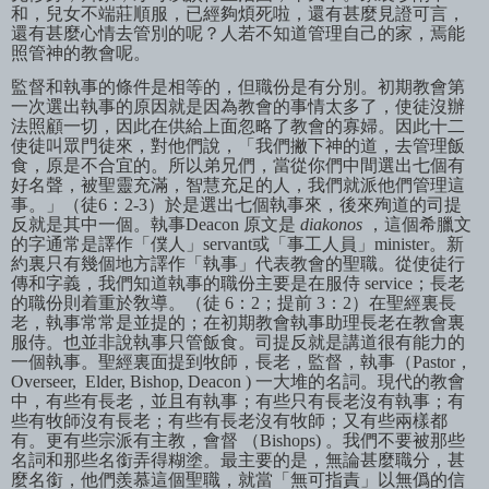
和，兒女不端莊順服，已經夠煩死啦，還有甚麼見證可言，
還有甚麼心情去管別的呢？人若不知道管理自己的家，焉能
照管神的教會呢。
監督和執事的條件是相等的，但職份是有分別。初期教會第
一次選出執事的原因就是因為教會的事情太多了，使徒沒辦
法照顧一切，因此在供給上面忽略了教會的寡婦。因此十二
使徒叫眾門徒來，對他們說，「我們撇下神的道，去管理飯
食，原是不合宜的。所以弟兄們，當從你們中間選出七個有
好名聲，被聖靈充滿，智慧充足的人，我們就派他們管理這
事。」（徒
6
：
2-3
）於是選出七個執事來，後來殉道的司提
反就是其中一個。執事
Deacon
原文是
diakonos
，這個希臘文
的字通常是譯作「僕人」
servant
或「事工人員」
minister
。新
約裏只有幾個地方譯作「執事」代表教會的聖職。從使徒行
傳和字義，我們知道執事的職份主要是在服侍
service
；長老
的職份則着重於敎導。（徒
6
：
2
；提前
3
：
2
）在聖經裏長
老，執事常常是並提的；在初期教會執事助理長老在教會裏
服侍。也並非說執事只管飯食。司提反就是講道很有能力的
一個執事。聖經裏面提到牧師，長老，監督，執事（
Pastor
，
Overseer,
Elder, Bishop, Deacon )
一大堆的名詞。現代的教會
中，有些有長老，並且有執事；有些只有長老沒有執事；有
些有牧師沒有長老；有些有長老沒有牧師；又有些兩樣都
有。更有些宗派有主教，會督
（
Bishops)
。我們不要被那些
名詞和那些名銜弄得糊塗。最主要的是，無論甚麼職分，甚
麼名銜，他們羨慕這個聖職，就當「無可指責」以無僞的信