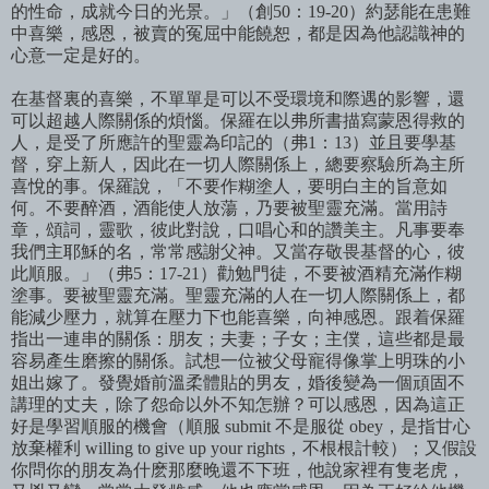
的性命，成就今日的光景。」（創50：19-20）約瑟能在患難
中喜樂，感恩，被賣的冤屈中能饒恕，都是因為他認識神的
心意一定是好的。
在基督裏的喜樂，不單單是可以不受環境和際遇的影響，還
可以超越人際關係的煩惱。保羅在以弗所書描寫蒙恩得救的
人，是受了所應許的聖靈為印記的（弗1：13）並且要學基
督，穿上新人，因此在一切人際關係上，總要察驗所為主所
喜悅的事。保羅說，「不要作糊塗人，要明白主的旨意如
何。不要醉酒，酒能使人放蕩，乃要被聖靈充滿。當用詩
章，頌詞，靈歌，彼此對說，口唱心和的讚美主。凡事要奉
我們主耶穌的名，常常感謝父神。又當存敬畏基督的心，彼
此順服。」（弗5：17-21）勸勉門徒，不要被酒精充滿作糊
塗事。
要被聖靈充滿。聖靈充滿的人在一切人際關係上，都
能減少壓力，就算在壓力下也能喜樂，向神感恩。跟着保羅
指出一連串的關係：朋友；夫妻；子女；主僕，這些都是最
容易產生磨擦的關係。試想一位被父母寵得像掌上明珠的小
姐出嫁了。發覺婚前溫柔體貼的男友，婚後變為一個頑固不
講理的丈夫，除了怨命以外不知怎辦？可以感恩，因為這正
好是學習順服的機會（順服
submit
不是服從
obey
，是指甘心
放棄權利
willing to give up your rights
，不根根計較）；又假設
你問你的朋友為什麽那麼晚還不下班，他說家裡有隻老虎，