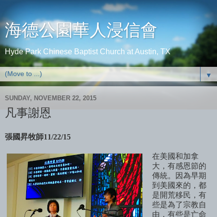
海德公園華人浸信會
Hyde Park Chinese Baptist Church at Austin, TX
▼
SUNDAY, NOVEMBER 22, 2015
凡事謝恩
張國昇牧師
11/22/15
在美國和加拿
大，有感恩節的
傳統。因為早期
到美國來的，都
是開荒移民，有
些是為了宗教自
由，有些是亡命