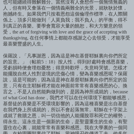
也可能纏繞得難解難分。
當然沒有人會想作一個無情無義的
人，但有時又
㑹
落在一個情義兩難全的光景
，就耿耿於懷，
抱撼終生。如果我們只按着恩怨這個倫理作標準，在人際關
係上，頂多只能做到「人莫負我；我不負人」的平衡，得不
到真正的喜樂。
要學會寬容大量的饒恕，和大方樂意的領
受，the art of forgiving with love and the grace of accepting with
thanksgiving, 在任何事情上都能
存
感謝
之心
去領受，才能享受
最喜樂豐盛的人生。
保羅說，「凡事謝恩，因為這是神在基督耶穌裏向你們所定
的旨意。」（帖前5：18）按人性，得到好處時會感恩喜樂，
受虧損時便會埋怨憂愁；得意時歡呼，失意時哭號。怎樣才
能擺脫自然人性對逆境的悲傷心情，變為喜樂感恩呢？保羅
說，這是可能的，因為這是神在基督耶穌裏向你們所定的旨
意，
只有
在主耶穌裡才
能
在神面前常常有喜樂感恩的心。換
言之，不是人自然能夠做到的，是因為神所成就的，because
of what God has done，我們才可以在任何環境下都
能够
感恩，
基督徒的喜樂是不受環境影響的，因為這種喜樂是出自基督
在我們身上所成就的，所以不會起落無常。耶穌在十字架上
成就了救贖之恩，叫一切信他的人能擺脫罪和死亡的權勢，
得永生。這永生是一個新的生命，是聖靈重生的生命，有聖
靈住在心裏，就能常常有喜樂和感恩。我在大學裏的一個同
學，在校園團契裏信了耶穌，蒙神呼召作傳道工夫，他多年