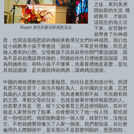
之徒，來到美洲
開始新的生涯. 幾
經艱辛，才能在
這陌生的地土活
Rupert 弟兄作蒙召和感恩见证
下來。
在苦難中
就學會了向神感
恩，也用這個感恩節的傳統來教導兒女們向神感恩。我们也
從小就教導小孩子學會說「謝謝」。不單是有禮貌，而且是
做人應有的心態。父母教孩子說叔叔替你開門要說謝謝，因
為不是叔叔應該替你做的；阿姨給你生日禮物要說謝謝，因
為阿姨疼你。有時小孩子不懂事，先看看禮物是甚麼，是玩
具就說謝謝，是衣服就摔給媽媽，讓媽媽說謝謝。
中國的傳統禮教也很注重報恩。但往往是恩怨很分明。所謂
有恩不報非君子；有仇不報枉為人。在中國的文化裏，忘恩
負義的人是最被人鄙視的，視為連禽獸都不如：羊羔都有跪
奶之恩。孝順父母的兒女，也就是被看作懂得報親恩的人。
但甚麼才算是「恩」呢？父母養育之恩是很明顯的，其外可
能是人家替你作了點事，你會覺得欠了他一份人情，那也就
是一份情誼吧。倘若能夠還你一個人情，就算打和，沒拖沒
欠。不然就總覺得像欠了人家一個債。我們都知道，在社會
倫理的人際關係中，是非黑白不是那麼明顯的，恩恩怨怨，