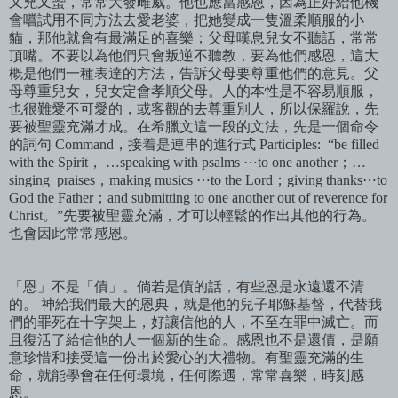
又兇又蠻，常常大發雌威。他也應當感恩，因為正好給他機
會嚐試用不同方法去愛老婆，把她變成一隻溫柔順服的小
貓，那他就會有最滿足的喜樂；父母嘆息兒女不聽話，常常
頂嘴。不要以為他們只會叛逆不聽教，要為他們感恩，這大
概是他們一種表達的方法，告訴父母要尊重他們的意見。父
母尊重兒女，兒女定會孝順父母。人的本性是不容易順服，
也很難愛不可愛的，或客觀的去尊重別人，所以保羅說，先
要被聖靈充滿才成。在希臘文這一段的文法，先是一個命令
的詞句
Command
，接着是連串的進行式
Participles: “be filled
with the Spirit
，
…speaking with psalms
⋯
to one another
；
…
singing praises
，
making musics
⋯
to the Lord
；
giving thanks
⋯
to
God the Father
；
and submitting to one another out of reverence for
Christ
。
”
先要被聖靈充滿，才可以輕鬆的作出其他的行為。
也會因此常常感恩。
「恩」不是「債」。倘若是債的話，有些恩是永遠還不清
的。 神給我們最大的恩典，就是他的兒子耶穌基督，代替我
們的罪死在十字架上，好讓信他的人，不至在罪中滅亡。而
且復活了給信他的人一個新的生命。感恩也不是還債，是願
意珍惜和接受這一份出於愛心的大禮物。有聖靈充滿的生
命，就能學會在任何環境，任何際遇，常常喜樂，時刻感
恩
。