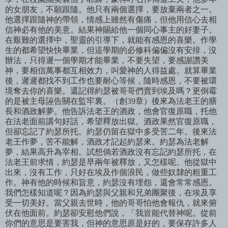
的女朋友，不願跟隨。他只有兩個選擇，要放棄兩者之一。
他選擇跟隨神的帶領，情感上雖然有傷痛，但他用信心去相
信神必有他的美意。結果神賜給他一個同心事主的好妻子。
在艱難的選擇中，聖靈的引導下，就能有感恩的喜樂。作學
生的都希望快快畢業，但這學期
的
必修科偏
偏
沒
有安排
，沒
辦法，只得遲一個學期才能畢業，不要失望，要感謝讚美
神，要相信萬事都互相效力，叫愛神的人得益處。就算畢業
後，遲遲都找不到工作也要耐心等候，隨時感恩，不要被環
境奪去你的喜樂。還記得約瑟被哥哥們賣到埃及嗎？更倒霉
的是被主母誣告關在監牢裏。（創39章）後來為法老王的膳
長和酒政解夢。他告訴法老王的酒政，他會官復原職，托他
在法
老面
前講句好話，
希望
釋放出獄。酒政果然官復原職，
但卻忘記了約瑟所托。約瑟仍留在獄中多受苦二年。後來法
老王作夢，苦不能解，酒政才記起約瑟來。約瑟為法老解
夢，結果高升為
宰
相。試想倘若酒政沒有忘記約瑟所托，在
法老王前求情，約瑟是早兩年被釋放，又怎樣呢。他從獄中
出來，沒有工作，只好在埃及作個浪民，做些奴隸的粗重工
作。神有他的時候和旨意，約瑟沒有埋怨，還會常常感恩。
我們怎樣知道呢？因為約瑟與父親和兄弟團聚後，在埃及享
受一切美好。當父親去世時，他的哥哥怕他會報仇，就來俯
伏在他面前。約瑟卻安慰他們說，「我豈能代替神呢。從前
你們的意思是要害我，但神的意思原是好的，要保存許多人