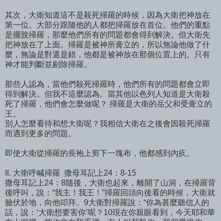
其次，大衛知道這不是殺死掃羅的時候，因為大衛把神放在
第一位。大部分跟隨他的人都把掃羅放在首位。他們的重點
是擺脫掃羅，那麼他們所有的問題都會得到解決。但大衛先
把神放在了上面。掃羅是被神所膏立的，所以無論他做了什
麼，無論是對還是錯，他都是被神放在那個位置上的。只有
神才能判斷並剔除掃羅。
那些人認為，當他們殺死掃羅時，他們所有的問題都會立即
得到解決。但我不這麼認為。當其他以色列人知道是大衛殺
死了掃羅，他們會怎麼做呢？ 掃羅是大衛的岳父和受膏立的
王。
別人怎麼看待和想大衛呢？我相信大衛在之後會因殺死掃羅
而遇到更多的問題。
即使大衛從掃羅的長袍上剪下一塊布，他都感到內疚。
II. 大衛呼喊掃羅
撒母耳記上24：8-15
撒母耳記上24：8隨後，大衛也起來，離開了山洞，在掃羅背
後呼叫，說：“我主！我王！”掃羅回頭向後看的時候，大衛就
臉伏於地，向他叩拜。9大衛對掃羅說：“你為甚麼聽信人的
話，說：‘大衛想要害你’呢？10現在你親眼看到，今天耶和華