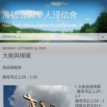
海德公園華人浸信會
Hyde Park Chinese Baptist Church at Austin, TX
▼
MONDAY, OCTOBER 14, 2019
大衛與掃羅
吳紹偉牧師
撒母耳記上24：1-22
I. 大衛放過掃羅
撒母耳記上24：
1-7
撒母耳記上24：1
掃羅追趕非利士