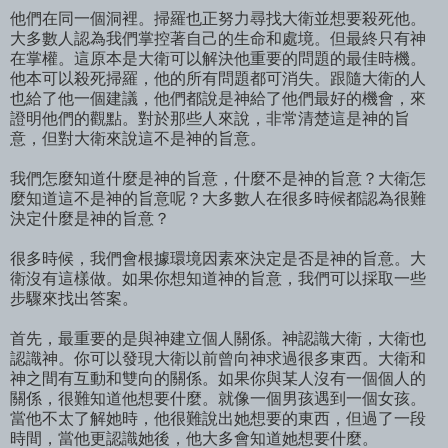
他們在同一個洞裡。掃羅也正努力尋找大衛並想要殺死他。
大多數人認為我們掌控著自己的生命和處境。但最終只有神
在掌權。這原本是大衛可以解決他重要的問題的最佳時機。
他本可以殺死掃羅，他的所有問題都可消失。跟隨大衛的人
也給了他一個建議，他們都說是神給了他們最好的機會，來
證明他們的觀點。對於那些人來說，非常清楚這是神的旨
意，但對大衛來說這不是神的旨意。
我們怎麼知道什麼是神的旨意，什麼不是神的旨意？大衛怎
麼知道這不是神的旨意呢？大多數人在很多時候都認為很難
決定什麼是神的旨意？
很多時候，我們會根據環境因素來決定是否是神的旨意。大
衛沒有這樣做。如果你想知道神的旨意，我們可以採取一些
步驟來找出答案。
首先，最重要的是與神建立個人關係。神認識大衛，大衛也
認識神。你可以發現大衛以前曾向神求過很多東西。大衛和
神之間有互動和雙向的關係。如果你與某人沒有一個個人的
關係，很難知道他想要什麼。就像一個男孩遇到一個女孩。
當他不太了解她時，他很難說出她想要的東西，但過了一段
時間，當他更認識她後，他大多會知道她想要什麼。