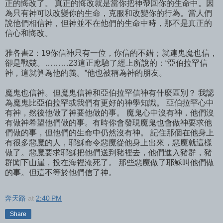
正的悔改了。 真正的悔改就是當你把神帶回你的生命中。因
為只有神可以改變你的生命，克服和改變你的行為。當人們
說他們相信神，但神並不在他們的生命中時，那不是真正的
信心和悔改。
雅各書2：19你信神只有一位，你信的不錯；就連鬼魔也信，
卻是戰兢。………23這正應驗了經上所說的：“亞伯拉罕信
神，這就算為他的義。”他也被稱為神的朋友。
魔鬼也信神。但魔鬼信神和亞伯拉罕信神有什麼區別？ 我認
為魔鬼比亞伯拉罕或我們有更好的神學知識。 亞伯拉罕心中
有神，然後他做了神要他做的事。 魔鬼心中沒有神，他們沒
有做神希望他們做的事。有時你會發現魔鬼也會做神要求他
們做的事，但他們的生命中仍然沒有神。 記住那個在他身上
有很多惡魔的人，耶穌命令惡魔從他身上出來，惡魔就這樣
做了。惡魔要求耶穌把他們送到豬裡去，他們進入豬群，豬
群闖下山崖，投在海裡淹死了。 那些惡魔做了耶穌叫他們做
的事。但這不等於他們信了神。
奔天路
at
2:40 PM
Share