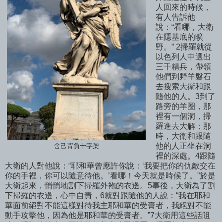
人回來的時候，
有人告訴他
說：“看哪，大衛
在隱基底的曠
野。” 2掃羅就從
以色列人中選出
三千精兵，帶領
他們到野羊磐石
去搜索大衛和跟
隨他的人。3到了
路旁的羊圈，那
裡有一個洞，掃
羅進去大解；那
時，大衛和跟隨
他的人正坐在洞
舍己背負十字架
裡的深處。4跟隨
大衛的人對他說：“耶和華曾應許你說：‘我要把你的仇敵交在
你的手裡，你可以隨意待他。’看哪！今天就是時候了。”於是
大衛起來，悄悄地割下掃羅外袍的衣邊。5事後，大衛為了割
下掃羅的衣邊，心中自責，6就對跟隨他的人說：“我在耶和
華面前絕對不能這樣對待我主耶和華的受膏者，我絕對不能
動手攻擊他，因為他是耶和華的受膏者。”7大衛用這些話阻