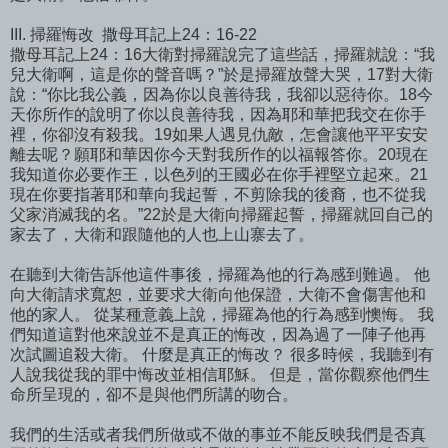
III. 掃羅悔改
撒母耳記上24：16-22
撒母耳記上24：16大衛對掃羅說完了這些話，掃羅就說：“我
兒大衛啊，這是你的聲音嗎？”於是掃羅放聲大哭，17對大衛
說：“你比我公義，因為你以良善待我，我卻以惡待你。18今
天你所作的說明了你以良善待我，因為耶和華把我交在你手
裡，你卻沒有殺我。19如果人遇見仇敵，怎會讓他平平安安
離去呢？願耶和華因你今天對我所作的以福報答你。20現在
我知道你必要作王，以色列的王國必在你手裡堅立起來。21
現在你要指著耶和華向我起誓，不剪除我的後裔，也不從我
父家消滅我的名。”22於是大衛向掃羅起誓，掃羅就回自己的
家去了，大衛和跟隨他的人也上山寨去了。
在聽到大衛告訴他這件事後，掃羅為他的行為感到難過。 他
向大衛請求寬恕，並要求大衛向他保證，大衛不會傷害他和
他的家人。 從某種意義上說，掃羅為他的行為感到懊悔。 我
們知道這對他來說並不是真正的悔改，因為過了一陣子他再
次試圖追殺大衛。 什麼是真正的悔改？ 很多時候，我聽到有
人說我從我的罪中悔改並相信耶穌。 但是，當你觀察他們生
命所呈現的，卻不是與他們所講的吻合。
我們的生活或者我們所做或不做的事並不能反映我們是否真