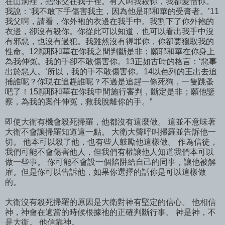
在山洞裡，把你交在我手裡。有人叫我殺你，我卻愛惜你。
我說：‘我不敢下手傷害我主，因為他是耶和華的受膏者。’11
我父啊，請看，你外袍的衣邊在我手中。我割下了你外袍的
衣邊，卻沒有殺你。你從此可以知道，也可以看出我手中沒
有邪惡，也沒有過犯。我雖然沒有得罪你，你卻要獵取我的
性命。12願耶和華在你我之間判斷是非；願耶和華在你身上
為我伸冤。我的手卻不敢傷害你。13正如古時的格言：‘惡事
出於惡人。’所以，我的手不敢傷害你。14以色列的王出去追
捕誰呢？你現在追趕誰呢？不過是追趕一條死狗，一隻跳蚤
吧了！15願耶和華在你我中間施行審判，斷定是非；願他鑒
察，為我的案件伸冤，救我脫離你的手。”
即使大衛有機會殺死掃羅，他都沒有這麼做。 這並不意味著
大衛不會讓掃羅知道這一點。 大衛大聲呼叫掃羅並告訴他一
切。 他本可以殺了他，也有些人鼓勵他這樣做。 作為信徒，
我們可能不會傷害他人，但我們有權讓他人知道我們本可以
做一些事。 你可能不會設一個陷阱給自己的同事，讓他被解
雇。但是你可以告訴他，如果你選擇的話你是可以這樣做
的。
大衛沒有殺死掃羅的原因是大衛對神有堅定的信心。 他相信
神，神會在適當的時候根據祂的正確判斷行事。 神是神，不
是大衛。 他信靠神。