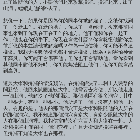
止了跟隨他的人，不讓他們起來攻擊掃羅。掃羅起來，出了
山洞，繼續走他的路去了。
想像一下，如果你是因為你的同事你被解雇了，之後你找到
了一份新工作。在新的地方，你成了一名經理，後來那前同
事也來到了你現在正在工作的地方。他不僅和你在一起工
作，他也在你的手下。你現在會做什麼？你會報復他對你之
前所做的事並讓他被解雇嗎？作為一個信徒，你可能不會這
樣做。我想大多數信徒也都不會這樣做，因為可能害怕神會
不高興。你可能不會傷害他，但你也不會幫助他。當你看到
其他同事對他不好時，你可能無法阻止他們，但你可能會感
到高興。
這與大衛和掃羅的情況類似。在掃羅解決了非利士人襲擊的
問題後，他回來試圖追殺大衛。他需要去方便，所以他走進
一個山洞，他解決了他的問題。那個地區有很多洞穴，其中
一些很大，有些一些很小。他所選了一個，沒有人和他一起
去。有趣的是，他去的那個洞穴正是大衛和跟隨他的人所在
的那個洞穴。我不知道那個洞穴有多大，有多少跟随大衛的
人在那個山洞裡。我相信當時沒有六百人和大衛在一起。大
衛和掃羅不僅在同一個洞穴裡，而且大衛知道掃羅在那裡，
但掃羅不知道大衛也在那裡。