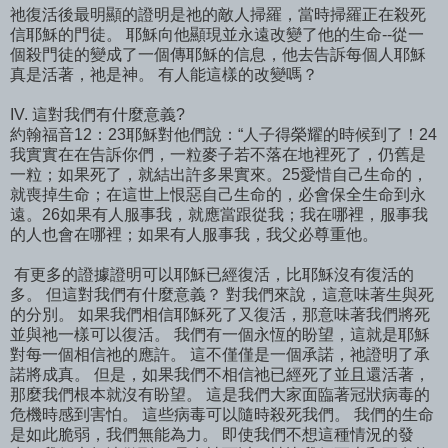
祂復活後最明顯的證明是祂的敵人掃羅，當時掃羅正在殺死
信耶穌的門徒。 耶穌向他顯現並永遠改變了他的生命--從一
個殺門徒的變成了一個傳耶穌的信息，他去告訴每個人耶穌
真是活著，祂是神。 有人能這樣的改變嗎？
IV. 這對我們有什麼意義?
約翰福音12：23耶穌對他們說：“人子得榮耀的時候到了！24
我實實在在告訴你們，一粒麥子若不落在地裡死了，仍舊是
一粒；如果死了，就結出許多果實來。25愛惜自己生命的，
就喪掉生命；在這世上恨惡自己生命的，必會保全生命到永
遠。26如果有人服事我，就應當跟從我；我在哪裡，服事我
的人也會在哪裡；如果有人服事我，我父必尊重他。
有更多的證據證明可以耶穌已經復活，比耶穌沒有復活的
多。 但這對我們有什麼意義？ 對我們來說，這意味著生與死
的分別。 如果我們相信耶穌死了又復活，那意味著我們將死
並與祂一樣可以復活。 我們有一個永恆的盼望，這就是耶穌
對每一個相信祂的應許。 這不僅僅是一個承諾，祂證明了承
諾將成真。 但是，如果我們不相信祂已經死了並且還活著，
那麼我們根本就沒有盼望。 這是我們大家面臨著冠狀病毒的
危機時感到害怕。 這些病毒可以隨時殺死我們。 我們的生命
是如此脆弱，我們無能為力。 即使我們不想這種情況的發