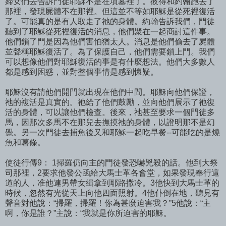
婦女們去告訴門徒耶穌不是在墳墓裡了。彼得和約翰跑去了
那裡，發現屍體不在那裡。但這並不等如耶穌是從死裡復活
了。可能真的是有人取走了祂的身體。約翰告訴我們，門徒
聽到了耶穌從死裡復活的消息，他們聚在一起商討這件事。
他們鎖了門是因為他們害怕猶太人。消息是他們偷去了屍體
並聲稱耶穌復活了。為了保護自己，他們需要鎖上門。我們
可以想像他們對耶穌復活的事是有什麼想法。他們大多數人
都是感到困惑，並對整個事情是感到懷疑。
耶穌沒有請他們開門就出現在他們中間。耶穌向他們保證，
祂的複活是真實的。祂給了他們鼓勵，並向他們展示了祂復
活的身體，可以讓他們檢查。後來，祂甚至要求一個門徒多
馬，因那次多馬不在那兒去撫摸祂的身體，以證明那不是幻
覺。另一次門徒去捕魚後又和耶穌一起吃早餐--可能吃的是燒
魚和薯條。
使徒行傳9： 1掃羅仍向主的門徒發恐嚇兇殺的話。他到大祭
司那裡，2要求他發公函給大馬士革各會堂，如果發現奉行這
道的人，准他連男帶女緝拿到耶路撒冷。3他快到大馬士革的
時候，忽然有光從天上向他四面照射。4他仆倒在地，聽見有
聲音對他說：“掃羅，掃羅！你為甚麼迫害我？”5他說：“主
啊，你是誰？”主說：“我就是你所迫害的耶穌。