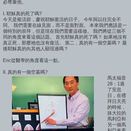
必尊重他。
I. 耶穌真的死了嗎?
今天是複活節，慶祝耶穌復活的日子。 今年與以往完全不
同。 我們需要在線見面，而不是面對面。 本來我們應該是一
個特別的崇拜，但是現在我們需要這樣做。 我們將從三個不
同的角度來看這個話題。 首先耶穌真的死了嗎？ 如果祂沒有
真正死，那麼祂也沒有復活。 第二，真的有一個空墓嗎？ 最
後耶穌真的向其他人顯現過嗎？
Eric從醫學的角度看這一點。
II. 真的有一個空墓嗎?
馬太福音
28：1過
了安息
日，在禮
拜日天亮
的時候，
抹大拉的
馬利亞和
另一個馬
利亞來看