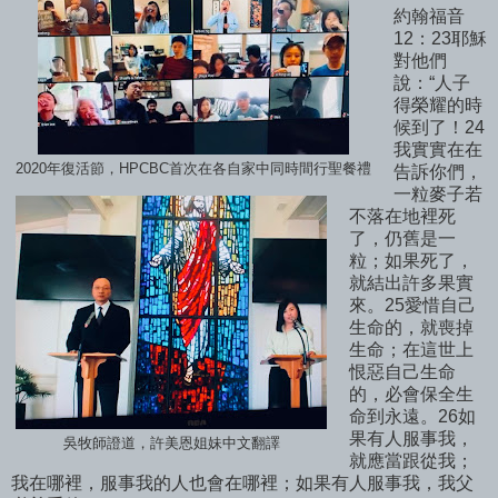
約翰福音
12：23耶穌
對他們
說：“人子
得榮耀的時
候到了！24
我實實在在
2020年復活節，HPCBC首次在各自家中同時間行聖餐禮
告訴你們，
一粒麥子若
不落在地裡死
了，仍舊是一
粒；如果死了，
就結出許多果實
來。25愛惜自己
生命的，就喪掉
生命；在這世上
恨惡自己生命
的，必會保全生
命到永遠。26如
果有人服事我，
吳牧師證道，許美恩姐妹中文翻譯
就應當跟從我；
我在哪裡，服事我的人也會在哪裡；如果有人服事我，我父