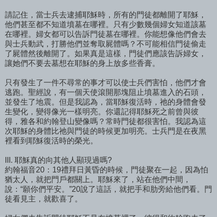
請記住，當士兵去逮捕耶穌時，所有的門徒都離開了耶穌，
他們甚至都不知道墳墓在哪裡。只有少數幾個婦女知道該墓
在哪裡。婦女都可以告訴門徒墓在哪裡。你能想像他們會去
與士兵動武，打勝他們並奪取屍體嗎？不可能相信門徒偷走
了屍體然後離開了。如果真是這樣，門徒們應該告訴婦女，
讓她們不要去墓想在耶穌的身上放多些香膏。
只有發生了一件不尋常的事才可以使士兵們害怕，他們才會
逃跑。聖經說，有一個天使滾開那塊阻止墳墓進入的石頭，
並發生了地震。但是我認為，當耶穌復活時，祂的身體會發
生變化，變得像光一樣明亮。你還記得耶穌死之前曾與彼
得，雅各和約翰登山變像嗎？常時門徒都很害怕。我認為這
次耶穌的身體比祂與門徒的時候更加明亮。士兵門是在夜黑
裡看到耶穌復活時的榮光。
III. 耶穌真的向其他人顯現過嗎?
約翰福音20：19禮拜日黃昏的時候，門徒聚在一起，因為怕
猶太人，就把門戶都關上。耶穌來了，站在他們中間，
說：“願你們平安。”20說了這話，就把手和肋旁給他們看。門
徒看見主，就歡喜了。