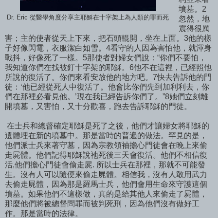
墳墓。2
Dr. Eric 從醫學角度分享主耶穌在十字架上為人類的罪而死
忽然，地
震得很厲
害；主的使者從天上下來，把石頭輥開，坐在上面。3他的樣
子好像閃電，衣服潔白如雪。4看守的人因為害怕他，就渾身
戰抖，好像死了一樣。5那使者對婦女們說：“你們不要怕，
我知道你們在找被釘十字架的耶穌。6他不在這裡，已經照他
所說的復活了。你們來看安放他的地方吧。7快去告訴他的門
徒：‘他已經從死人中復活了。他會比你們先到加利利去，你
們在那裡必看見他。’現在我已經告訴你們了。”8她們立刻離
開墳墓，又害怕，又十分歡喜，跑去告訴耶穌的門徒。
在士兵和總督確定耶穌是死了之後，他們才讓婦女將耶穌的
遺體埋在新的墳墓中。那是當時的普遍的做法。罕見的是，
他們派士兵來著守墓，因為宗教領袖擔心門徒會在晚上來偷
走屍體。他們記得耶穌說祂死後三天會復活。他們不相信復
活,他們擔心門徒會偷走屍. 所以士兵在那裡，那就不可能發
生。沒有人可以隨便來偷走屍體。相信我，沒有人敢用武力
去偷走屍體，因為那是羅馬士兵，他們會用生命來守護這個
墳墓。如果他們不這樣做，真的是給其他人來偷走了屍體，
那麼他們將被總督問罪而被判死刑，因為他們沒有做好工
作。那是當時的法律。