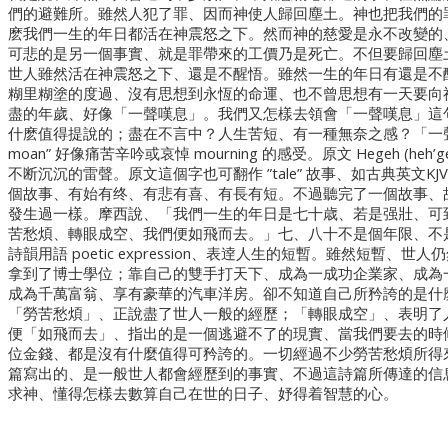
們的避難所。雖然人犯了罪、因而神使人歸回塵土。神也把我們的
麽我們一生的年日都活在神震怒之下。然而神的慈愛是永不改變的
可悲的是另一個事實、就是罪帶來的工價乃是死亡。不但要歸回塵
世人雖然活在神震怒之下、還是不醒悟。雖然一生的年日有還是不
糊里糊塗的度過、沒有思想到永恆的命運、也不曾思想有一天要向
盡的年歲、好像「一聲嘆息」。我們又怎樣去領會「一聲嘆息」這
什麽值得提說的；盡在不言中？人生苦短、有一種無奈之感？「一聲嘆息」
moan” 好像痛苦辛吟或哀悼 mourning 的感受。原文 Hegeh (heh’g
不断沉沉的雷聲。原文這個字也可翻作 ”tale” 故事、如古典英文KJV的翻譯 “a 
個故事、有始有终、有悲有喜、有長有短。不過聽完了一個故事、
發生過一樣。摩西說、「我們一生的年日是七十歳、若是强壯、可
苦愁煩、轉眼成空、我們便如飛而去。」七、八十不是個年限、不
詩韻用語 poetic expression、表逹人生的短暫。雖然短暫
拿到了博士學位；靠自己的雙手打天下、成為一成功企業家、成為
成為千萬富翁、享有豪華的汽車洋房。卻不知道自己所矜誇的是什
「勞苦愁煩」、正說盡了世人一般的經歷；「轉眼成空」、表明了
便「如飛而去」、指出的是一個逃避不了的現實、當我們要去的時
位金錢、都是沒有什麼值得可矜誇的。一切經過不少勞苦愁煩所得
篇寫出的、是一般世人都會經歷到的事實、不過這詩篇所傳達的信
求神、懂得怎樣去數算自己在世的日子、妤得着智慧的心。