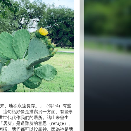
来、地卻永遠長存。」（傳1:4）有些
、這句話好像是描寫另一方面、有些事
世世代代作我們的居所。諸山未曾生
「居所」是避難所的意思（refuge）、
怎樣、我們都可以投靠神、因為祂是我