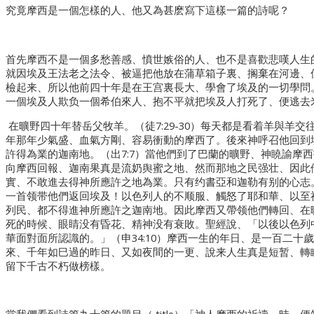
究竟摩西是一個怎樣的人、他又為甚麽寫下這樣一篇的詩呢？
首先摩西不是一個多愁善感、憤世嫉俗的人、也不是喜歡悲嘆人生
就因埃及王法老之法令、被逼把他放在蒲草箱子裏、搁棄在河邊、
檢起来、所以他前四十年是在王宫裏長大、學會了埃及的一切學問。（出2
一個埃及人欺负一個希伯來人、抱不平就把埃及人打死了、便逃去
在曠野四十年替岳父牧羊。（徒7:29-30）每天都是看着羊與羊
年那年少氣盛、血氣方剛、容易衝動的摩西了。後來神呼召他回到
許得為業的迦南地。（出7:7）當他們到了巴蘭的曠野、神䁱諭摩
向摩西回報、迦南果真是流奶舆蜜之地、然而那地之民强壮、因此
實、不敢進去得神所應許之地為業。只有约書亞和迦勒有别的心志
一首领带他們返回埃及！以色列人的不顺服、觸怒了耶和華、以至
列民、都不得進神所應許之迦南地。因此摩西又帶领他們轉回、在曠野飄
死的時候、眼睛没有昏花、精神没有衰敗。聖經說、「以後以色列中
華面對面所認識的。」（申34:10）摩西一生的年日、是一百二十
來、千年如巳過的昨日、又如夜間的一更、說来人生真是短暂、轉
留下千古不朽做榜樣。