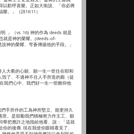
得以歡呼喜樂。正如大衛說、「你必將
。」（詩16:11）
 」（vs. 16) 神的作為 deeds 就是
的作為也就是神的榮耀。(deeds-of-
諸天述說神的榮耀、穹蒼傳揚他的手段。」
) 就如詩人大衢的心願、願一生一世住在耶和
馬人毁了、不過神不住人手所造的殿（徒
）神住在我們心中、我們好一生一世瞻仰他
但願我們手所作的工為神所堅立、能更持久
他留芳萬世。是鼓勵我們積極努力作主工、願
和華把應許之地指給他看、說：「這就
你的後裔. 現在我使你眼睛看見了、
了。雖然他享受不到神所應許以色列民的