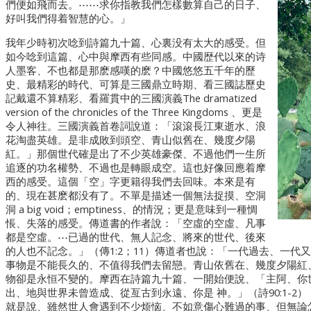
們便如飛而去。⋯⋯求你指教我們怎樣數算自己的日子、
好叫我們得着智慧的心。」
我年少時初次唸到詩篇九十篇、心裏没有太大的感受。但
如今唸到這篇、心中與摩西有些同感。中國歴代以來的诗
人墨客、不也都是那麽感嘆的麽？中國悠悠五千年的歷
史、最精彩的時代、可算是三國鼎立時期、看三國誌歷史
記戴還不算精彩、看羅貫中的三國演義The dramatized
version of the chronicles of the Three Kingdoms 、更是
令人神往。三國演義首卷詞說道：「滾滾長江東逝水、浪
花淘盡英雄。是非成敗到頭空、青山似舊在、幾度夕陽
紅。」那個世代確是出了不少英雄豪傑、不過他們一生所
追逐的功名權勢、不過也是轉眼成空。這也好像回應着摩
西的感受。這個「空」字更籍得我們去回味。本來是有
的、現在甚麽都没有了。不單是描述一個無法捉摸、空洞
洞 a big void；emptiness、的情況；更是意味到一種惆
悵、失落的感受。傳道書的作者說：「空虛的空虛、凡事
都是空虛。⋯已過的世代、無人記念、將來的世代、後來
的人也不記念。」（傳1:2；11）傳道者也說：「一代過去、一代又
事物是不能長久的、不值得我們去留戀。青山依舊在、幾度夕陽紅
物卻是永恒不變的。摩西在詩篇九十篇、一開始便說、「主阿、你
出、地與世界未曾造成、從亙古到永遠、你是 神。」（詩90:1-2）
就是說、雖然世人會遇到不少烦恼、不如意傷心難過的事、但無論