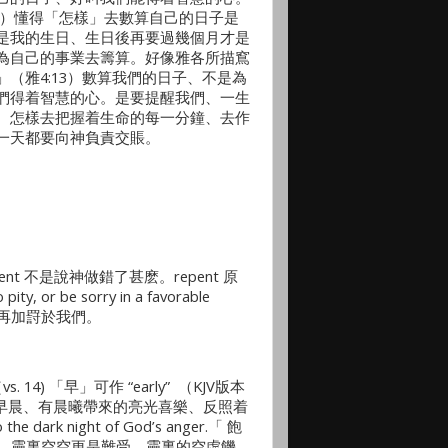
7）懂得「怎樣」去數算自己的日子是
是我的生日、生日後再要過幾個月才是
為自己的事業去籌算。好像雅各所描窵
（雅4:13）數算我們的日子、不是為
們得着智慧的心。是要提醒我們、一生
、怎樣去把握着生命的每一分鐘、去作
一天都要向神負責交賬。
ent 不是說神做錯了甚麽。repent 原
 or be sorry in a favorable
、不再加罸於我們。
 「早」可作 “early” （KJV版本
ing” 早晨、有晨曦帶來的亮光喜樂、反照着
e dark night of God’s anger.「 飽
難受的。靈裏空空更是難受。靈裏的空虛饑