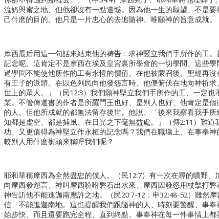
流奶與蜜之地、但他卻沒有一點遺憾。因為他一生的願望、不是要
己什麽的目的。他只是一片忠心的去追隨神、唯願神的旨意成就。
摩西最后用這一句話來結束他的祷告：求神竪立我們手所作的工。
記念呢。這肯定不是摩西在埃及皇宮裏所學會的一切學問、這些學
過學問不能使他所作的工有永恆的價值。在他被蒙召後、聖經再沒
有王子的派頭。在以色列民向他發怨言時、他便俯伏在地向神祈求
世上的眾人。」（民12:3）我們願神堅立我們手所作的工、一定
業。不管傳道書的作者是所羅門王也好、是别人也好、他肯定是個
的人。但他所成就的都無法留存後世。他說、「後來我察看我手所
知都是虚空、都是捕風、在日光之下毫無益處。」（傳2:11）難
功、又更值得為神堅立作永桓的記念嗎？我們在職塲上、在事奉神
較别人用什麽銜頭來稱呼我們呢？
耶和華稱摩西為全然盡忠的僕人。（民12:7）有一次在尋的曠野
向摩西發怨言、神叫摩西吩咐磐石出水來、摩西因發怒用杖擊打磐
神告訢他不能進迦南應許之地。（民20:7-12；申32:48-52）
信、不能進迦南地。這也提醒我們跟隨神的人、時刻要警醒、事奉
始步快、而且還要跑完全程、直到終點。事奉神在每一件事情上都