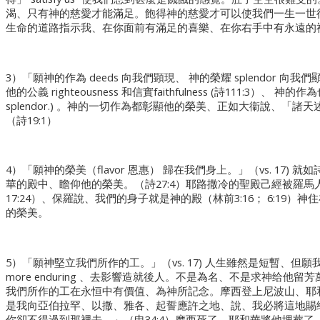
渴、只有神的慈愛才能滿足。飽得神的慈愛才可以使我們一生一世
生命的道路指示我、在你面前有滿足的喜樂、在你右手中有永遠的福樂
3）「願神的作為 deeds 向我們顕現、 神的榮耀 splendor 向我們顯明.
他的公義 righteousness 和信實faithfulness (詩111:3）、 神
splendor.) 。神的一切作為都彰顯他的榮美、正如大衞說、「
（詩19:1）
4）「願神的榮美（flavor 恩惠） 歸在我們身上。」（vs. 17
華的殿中、瞻仰他的榮美。（詩27:4）耶路撒冷的聖殿己經被羅
17:24）、保羅說、我們的身子就是神的殿（林前3:16； 6:19
的榮美。
5）「願神堅立我們所作的工。」（vs. 17) 人生雖然是短暫、
more enduring 、去影響造就後人。不是為名、不是求神给
我們所作的工在永恒中有價值、為神所記念。摩西登上尼波山、耶
是我向亞伯拉罕、以撒、雅各、起誓應許之地、說、我必將這地賜给
你卻不得過到那裡去。」（申34:4）摩西死了、耶和華將他埋葬