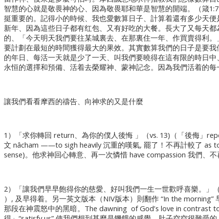
智慧的心就是敬畏神的心、因為敬畏耶和華是智慧的開端。（箴1:
挺重要的。記得小的時候、我也愛數算日子、計算着還有多少天便
新年、因為這些日子都有红包、又有好吃的大餐。長大了又每天都
的、「今天明天我們要往某城裏去、在那裏住一年、作買賣得利。」
要計劃在最短的時間獲得最大的果效。其實數算我們的日子是要我
的年日、每活一天就是少了一天、叫我們要曉得在這有限的時日中
永恒的選擇和預備、活着去榮耀神、蒙神記念。因為我們活着的每
讓我們看看摩西的禱告、向神求的又是什麼
1）「求你轉回 return、為你的僕人後悔 」（vs. 13)（「後侮」rep
文 nâcham ——to sigh heavily 沉重的嘆氣, 罷了！不再計較了 as to pity,
sense)。他求神回心轉意、再一次憐惜 have compassion 我們
2）「讓我們早早飽得你的慈愛、好叫我們一生一世歡呼喜樂。」（vs. 14)
）, 及早得着。另一英文版本（NIV版本）則翻作 “In the morn
那段在神震怒中的黑暗。The dawning of God’s love in contrast to th
得」“satisfy us” 使我們想到甚麼是饑餓的感覺。肚子空空很