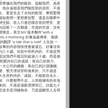
罪孽攞在我們的眼前、提醒我們、為甚
、他永遠都是我們能投靠的居所。不過
土、要是失去了永恒的盼望。摩西驚嘆
醒如夜間一更那麽短暫、還是在睡夢中
神交賬。世人只會悲嘆在世的勞苦、度
句話呢？一言難盡；空虚的空虚；没有
英文NIV 版本翻作“with a
eh) a muttering 好像遠處傳來、連續
tale that is told” 人生如 一
故事的内容很快便會被遺忘、好像没有
到八十歲。但其中所矜誇的、不過是勞
是說我們不能活到超過八十歲、而是個
、世人仍然愛誇自己的成就：靠自己的努力、
一大公司的總裁；靠自己的計謀賺錢、
麼。整天埋頭苦幹換來的、只不過是
人生所矜誇的「成就」不能留存永久；
候、什麼都帶不走。人所能擁有的名地
來的、不過是過眼雲煙而已。詩篇九十
息並非是消極無奈、乃是提醒世人去尋