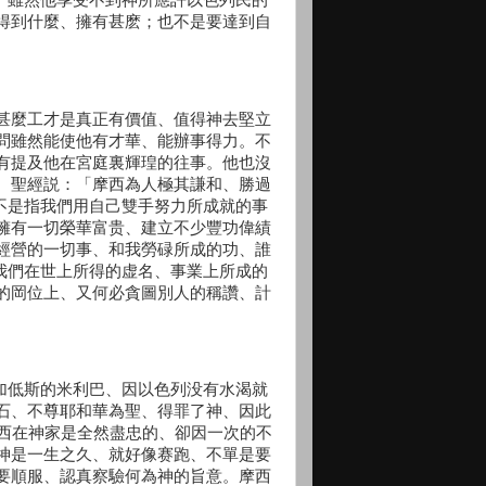
得到什麼、擁有甚麽；也不是要達到自
甚麼工才是真正有價值、值得神去堅立
問雖然能使他有才華、能辦事得力。不
有提及他在宮庭裏輝瑝的往事。他也沒
。聖經説：「摩西為人極其謙和、勝過
也不是指我們用自己雙手努力所成就的事
擁有一切榮華富贵、建立不少豐功偉績
經營的一切事、和我勞碌所成的功、誰
道我們在世上所得的虚名、事業上所成的
的岡位上、又何必貪圖別人的稱讚、計
、加低斯的米利巴、因以色列没有水渴就
石、不尊耶和華為聖、得罪了神、因此
雖然摩西在神家是全然盡忠的、卻因一次的不
神是一生之久、就好像赛跑、不單是要
要順服、認真察驗何為神的旨意。摩西