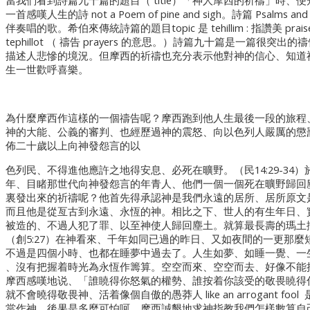
當我們看到詩篇九十篇的題目（ title）「神人摩西的祈禱」時
一首感嘆人生的詩 not a Poem of pine and sigh。詩篇 Psalms
伴奏唱的歌。希伯來傳統詩篇的題目topic 是 tehillim : 指讚美 p
tephillot （ 禱告 prayers 的意思。）詩篇九十篇是一篇
描述人悲慘的境況。但摩西的祈禱也充分表示他對神的信心、知道
生一世歡呼喜樂。
為什麼摩西作這樣的一個禱告呢？摩西跑到他人生最後一段的旅程
神的大能、公義的審判、也經歷過神的震怒、向以色列人嚴厲的懲
佈二十歲以上向神發怨言的以
色列民、不得進他應許之地得安息、必死在曠野。（民14:29-34
年、目睹那世代向神發怨言的年青人、他們一個一個死在曠野歸回
裏發出來的祈禱呢？他首先得承認神是我們永遠的居所、居所原文是避難
而且他是從亙古到永遠、永恆的神。相比之下、世人的有生年日、
被造的、不過人犯了罪、以至神使人歸回塵土。就算最長壽的瑪土
（創5:27）在神看來、千年如同已過的昨日、又如夜間的一更那
不過是四個小時、也都在睡夢中過去了。人生如夢、如睡一覺、一
、沒有把握着時光為永恆作籌算。空空而來、空空而去、好像不能
摩西感嘆地说、「誰䁱得你怒氣的權勢、誰按着你該受的敬畏䁱得
就不會曉得敬畏神、活着像個自傲的愚莽人 like an arrogant 
當作神、後果是多麼可怕呵。摩西誠懇地求神指教我們怎樣數算自