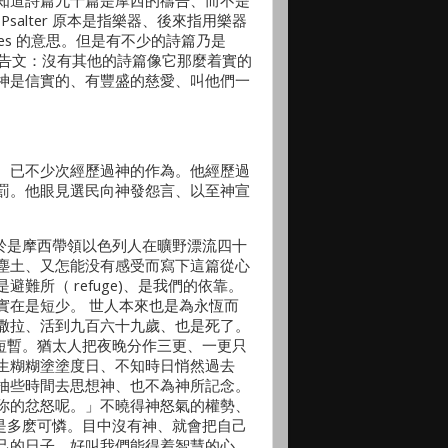
、便知道詩篇九十篇是摩西的禱告、而不是
 and Psalter 原本是指樂器、後來指用樂器
raises 的意思。但是有不少的詩篇乃是
很突出的禱告文：沒有其他的詩篇像它那麼着實的
神是信實的、有豐盛的慈愛、叫他們一
、已不少次經歷過神的作為。他經歷過
罰。他眼見選民向神發怨言、以至神宣
）於是摩西帶領以色列人在曠野漂流四十
塵土、又怎能没有感受而寫下這篇從心
所（ refuge)、是我們的依靠。
實在是短少。 世人本來也是為永恆而
撒拉、活到九百六十九歲、也是死了。
麼短暫。猶太人把夜晚分作三更、一更只
生糊糊塗塗度日、不知時日悄然過去
抽些時間去思想神、也不為神所記念。
你的忿怒呢。」不曉得神怒氣的權勢、
fool 是多麽可憐。目中沒有神、就會把自己
己的日子、好叫我們能得着智慧的心。