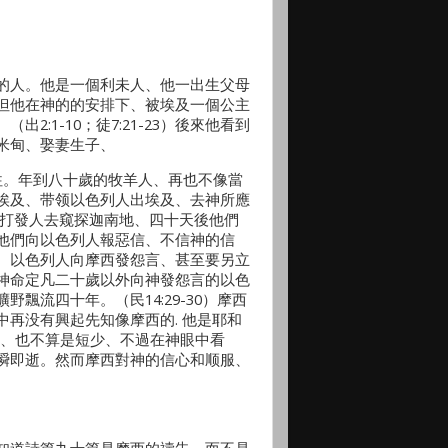
的人。他是一個利未人、他一出生父母
但他在神的的安排下、被埃及一個公主
:1-10；徒7:21-23）後來他看到
米甸、娶妻生子、
交往。年到八十歲的牧羊人、再也不像當
埃及、带领以色列人出埃及、去神所應
西打發人去窥探迦南地、四十天後他們
他們向以色列人報惡信、不信神的信
。以色列人向摩西發怨言、甚至要另立
神命定凡二十歲以外向神發怨言的以色
流四十年。（民14:29-30）摩西
再没有興起先知像摩西的. 他是耶和
歲、也不算是短少、不過在神眼中看
瞬即逝。然而摩西對神的信心和顺服、