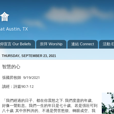
會
at Austin, TX
仰宣言 Our Beliefs
崇拜 Worship
連結 Connect
活動 Ev
THURSDAY, SEPTEMBER 23, 2021
智慧的心
張國昇牧師 9/19/2021
讀經：詩篇90:7-12
「我們經過的日子、都在你震怒之下. 我們度盡的年歲、
好像一聲歎息。我們一生的年日是七十歲、若是强壯可到
八十歲. 其中所矜誇的、不過是勞苦愁烦、轉眼成空、我