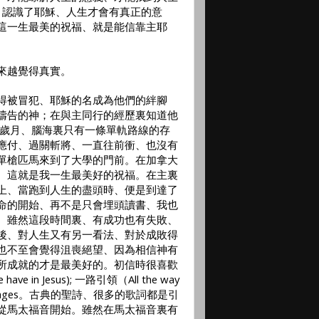
）認識了耶穌、人生才會有真正的意
這一生最美的祝福、就是能信靠主耶
來越覺得真實。
得被冒犯、耶穌的名成為他們的絆腳
禱告的神；在與主同行的經歷裏知道他
的歲月、腦海裏只有一條單軌路線的存
應付、過關斬將、一直往前衝、也沒有
單槍匹馬來到了大學的門前。在加拿大
、這就是我一生最美好的祝福。在主裏
上、當跑到人生的盡頭時、便是到達了
命的開始、再不是只會埋頭讀書、我也
。雖然這段時間裏、有成功也有失敗、
後、對人生又有另一看法、對於成敗得
也不至會覺得沮喪絕望、因為相信神有
所成就的才是最美好的。初信時很喜歡
 have in Jesus);
一路引領（
All the way
ages
。古典的聖詩、很多的歌詞都是引
從馬太福音開始。雖然在馬太福音裏有