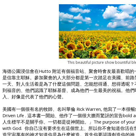
This beautiful picture show bountiful bl
海德公園浸信會在
Hutto
附近有個福音站、聚會時㑹友最喜歡唱的
是信靠主耶穌。參加聚會的人大部分都是第一次踏足在美國、前路
一天、對人生活着是為了什麼這個問題、怎能想得通、想得透呢？
到福音的、他們認識了耶穌基督、成為他們一生最美的祝福。他們
入、好像是代表了他們的心聲。
美國有一個很有名的牧師、名叫華倫
Rick Warren,
他寫了一本很暢
Driven Life .
這本書一開始、他作了一個很大膽而驚訝的宣告
bold 
人生標竿不是關乎你、一切都是從神開始。」
The purpose of your 
with God.
你自己沒有要求生在這個世上、所以你不會知道你活在
造宇宙萬有的神才知道你是為什麽被造。首先你要認識創造你的神