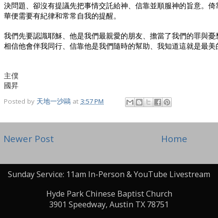
決問題、卻沒有提議先把事情交託給神、信靠並順服神的旨意。倚
華便需要有紀律和常常自我的提醒。
我們先要認識耶穌、他是我們最親愛的朋友、擔當了我們的罪與憂
相信他會伴我同行、信靠他是我們隨時的幫助、我知道這就是最美
主僕
國昇
Posted by
天地一沙鷗
at
3:57 PM
Newer Post
Home
Sunday Service: 11am In-Person & YouTube Livestream
Hyde Park Chinese Baptist Church
3901 Speedway, Austin TX 78751