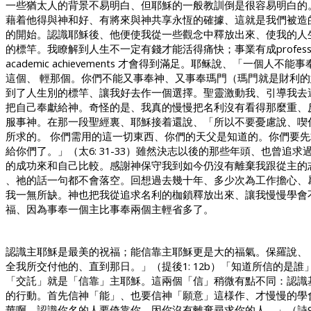
一些猶太人的背景不易明白、但耶穌的一般教訓倒是很容易明白的
藉着他得與神和好、有將來與神共享永恆的確據、這就是我們被造
的開始。認識耶穌後、他便使我從一些觀念中釋放出來、使我的人
的標竿。我瞭解到人生不一定有錢才能活得痛快；事業有成
profess
academic achievements
才會得到滿足。耶稣說、「一個人不能事
這個、 輕那個。你們不能又事奉神、又事奉瑪門（瑪門就是財利
到了人生別的標竿、讓我好去作一個選擇。聖靈激動我、引導我去
把自己奉獻給神。奇怪的是、我真的慢慢把名利沒有看得那麼重、
服事神。在那一段聖經裏、耶穌接着還說、「所以不要憂慮說、喫
所求的。
你們需用的這一切東西、你們的天父是知道的。你們要先
給你們了。」（太
6: 31-33
）雖然決志以後的那些年頭、也曾追求
的成功來和自己比較。感謝神保守我到如今仍沒有離棄我跟從主的
、祂的話一句都不會落空。回想過去幾十年、多少次為工作擔心、
我一無所缺。神也把我從追求名利的枷鎖釋放出來、讓我慢慢學會
福、因為事奉一個主比事奉兩個主輕省多了。
認識主耶穌是最美的祝福；能信靠主耶穌更是大的福氣。保羅說、
全我所交付他的、直到那日。」（提後
1: 12b
）「知道所信的是誰
「交託」就是「信靠」主耶穌。這兩個「信」稍微有點不同：認識
的行動。首先信神「能」、也要信神「願意」這様作、才慢慢的學
華啊、認識你名的人要倚靠你、因你沒有離棄尋求你的人。」（詩