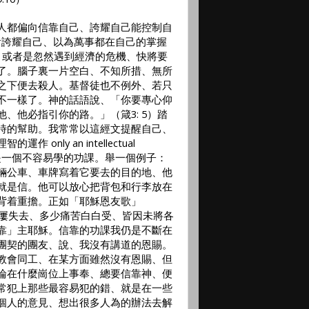
人都偏向信靠自己、誇耀自己能控制自
會誇耀自己、以為萬事都在自己的掌握
、或者是忽然遇到經濟的危機、快將要
了。腦子裏一片空白、不知所措、無所
之下便去殺人。基督徒也不例外、若只
不一樣了。神的話語說、「你要專心仰
他、他必指引你的路。」（箴
3: 5
）踏
時的幫助。我常常以這經文提醒自己、
理智的運作
only an intellectual
是一個不容易學的功課。舉一個例子：
輛公車、車牌寫着它要去的目的地、他
就是信。他可以放心把背包和行李放在
背着重擔。正如「耶穌恩友歌」
屢失去、多少痛苦白白受、皆因未將各
靠」主耶穌。信靠的功課我仍是不斷在
團契的團友、說、我沒有講道的恩賜。
教會同工、在某方面雖然沒有恩賜、但
論在什麼崗位上事奉、總要信靠神、便
常犯上那些最容易犯的錯、就是在一些
個人的意見、想出很多人為的辦法去解