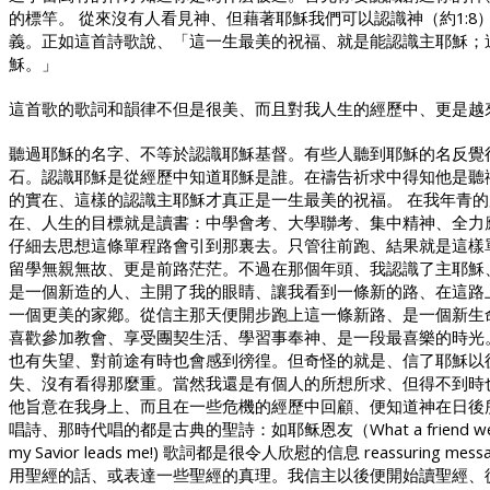
的標竿。
從來沒有人看見神、但藉著耶穌我們可以認識神（約
1:8
義。正如這首詩歌說、「這一生最美的祝福、就是能認識主耶穌；
穌。」
這首歌的歌詞和韻律不但是很美、而且對我人生的經歷中、更是越
聽過耶穌的名字、不等於認識耶穌基督。有些人聽到耶穌的名反覺
石。認識耶穌是從經歷中知道耶穌是誰。在禱告祈求中得知他是聽
的實在、這樣的認識主耶穌才真正是一生最美的祝福。 在我年青
在、人生的目標就是讀書：中學會考、大學聯考、集中精神、全力
仔細去思想這條單程路會引到那裏去。只管往前跑、結果就是這樣
留學無親無故、更是前路茫茫。不過在那個年頭、我認識了主耶穌
是一個新造的人、主開了我的眼睛、讓我看到一條新的路、在這路
一個更美的家鄕。從信主那天便開步跑上這一條新路、是一個新生
喜歡參加教會、享受團契生活、學習事奉神、是一段最喜樂的時光
也有失望、對前途有時也會感到徬徨。但奇怪的就是、信了耶穌以
失、沒有看得那麼重。當然我還是有個人的所想所求、但得不到時
他旨意在我身上、而且在一些危機的經歷中回顧、便知道神在日後
唱詩、那時代唱的都是古典的聖詩：如耶稣恩友（
What a friend we
my Savior leads me!)
歌詞都是很令人欣慰的信息
reassuring mess
用聖經的話、或表達一些聖經的真理。我信主以後便開始讀聖經、