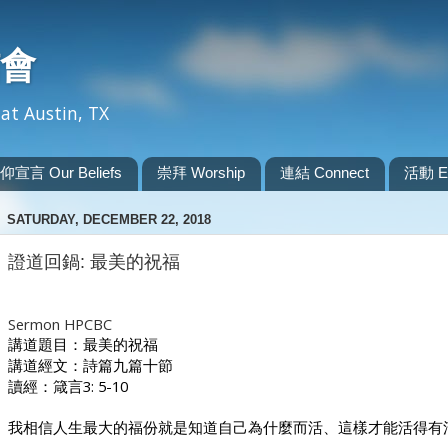
會
at Austin, TX
仰宣言 Our Beliefs
崇拜 Worship
連結 Connect
活動 Ev
SATURDAY, DECEMBER 22, 2018
證道回鍋: 最美的祝福
Sermon HPCBC
講道題目：最美的祝福
講道經文：詩篇九篇十節
讀經：箴言
3: 5-10
我相信人生最大的福份就是知道自己為什麼而活、這樣才能活得有