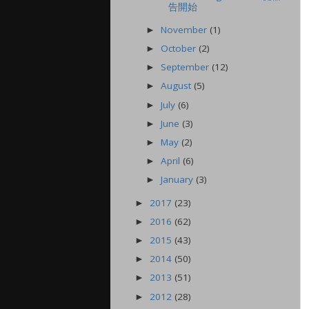
告開始
November
(1)
►
October
(2)
►
September
(12)
►
August
(5)
►
July
(6)
►
June
(3)
►
May
(2)
►
April
(6)
►
January
(3)
►
2017
(23)
►
2016
(62)
►
2015
(43)
►
2014
(50)
►
2013
(51)
►
2012
(28)
►