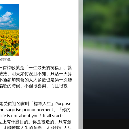
essing.
一首詩歌就是「一生最美的祝福」、就
茫茫、明天如何況且不知、只活一天算
不過參加聚會的人大多數也是第一次聽
唱歌的時候、不但很喜樂、而且很投
銷受歡迎的書叫「標竿人生」
Purpose
and surprise pronouncement
、「你的
life is not about you
！
It all starts
世上有什麼目的。你是被造的、只有創
、才能瞭解人生的意義、才能找到人生