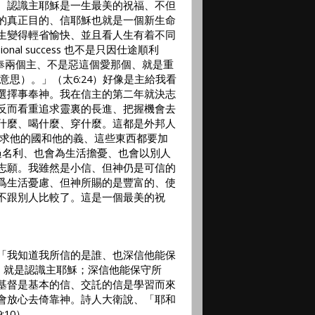
。認識主耶穌是一生最美的祝福、不但
的真正目的、信耶穌也就是一個新生命
生變得輕省愉快、並且看人生有着不同
ional success
也不是只因仕途順利
奉兩個主、不是惡這個愛那個、就是重
的意思）。」（太
6:24
）好像是主給我看
選擇事奉神。我在信主的第二年就決志
反而看重追求靈裏的長進、把握機會去
什麼、喝什麼、穿什麼。這都是外邦人
求他的國和他的義、這些東西都要加
過名利、也會為生活擔憂、也會以別人
志願。我雖然是小信、但神仍是可信的
爲生活憂慮、但神所賜的是豐富的、使
不跟別人比較了。這是一個最美的祝
「我知道我所信的是誰、也深信他能保
」就是認識主耶穌；深信他能保守所
基督是基本的信、交託的信是學習而來
會放心去倚靠神。詩人大衛說、「耶和
9:10
）