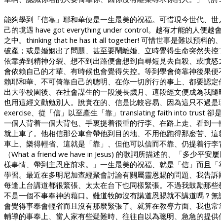
能夠學到「信靠」耶和華便是一生最美的祝福。可惜現今世代、世
己的境遇
have got everything under control
。越有才能的人便越
之中。
thinking that he has it all together!
可惜世事是難以預料的
破產；或是婚姻出了問題、甚至要鬧離婚、立時覺得生命突然失控
依靠弄到精神分裂、想不到出路便會想到自尋短見去自殺、或憤怒
會依賴自己的才華、有時候也會覺得失控。等到學會倚靠神後果便
賴耶和華、不可倚靠自己的聰明、在你一切所行的事上、都要認定
出大學校園後、在社會謀生的一段漫長歲月、這段經文便成為我隨
也用這經文勸勉別人。說實在的、信是比較容易、因為這只不過是
exercise
、從「信」以至產生「靠」
translating faith into trust
卻
一個人背着一個大背包、手裏提着很重的行李、在路上走、看到一
就上車了。他相信那公車會帶他到目的地、不用他跑得那麽苦、這
車上、樂得輕省、這就是「靠」、但他可以信而不靠、仍提着行李
（
What a friend we have in Jesus)
的歌詞所描述的、「多少平安屢
樣事情、帶到主恩座前求。」一生最美的祝福、就是「信」而且「
學習。最近在多明尼加查經聚會討論有關屬靈恩賜的問題、我告訴
每逢上台講道都很緊張、太太在台下也同樣緊張。不過我鼓勵那些
不是一個不事奉神的藉口。難道牧師沒有講道恩賜就不講道嗎？無
會覺得事奉會輕省而且沒有那麼緊張了。就算在教導方面、我也常
輔導的事奉上、當人家有些疑難時、往往自以為聰明、急急的提供