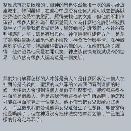
整座城市都是敗壞的，但神的恩典依然最後一次的展示給這
座城市。神問羅得，在他心中是否有任何人他可以去告訴以
拯救他們免受神的懲罰。羅得去找他的女婿，但他們不相信
羅得。很多人問神為什麼要懲罰人？為什麼祂允許那些殺戮
發生？但是當我們看聖經時，聖經總是告訴我們，在神的審
判和懲罰之前，總是有恩典的。神使用挪亞建造方舟，是為
了讓挪亞告訴人如果他們不悔改，神會做什麼事情。在神毀
滅所多瑪之前，神讓羅得告訴其他的人，但他們拒絕了羅
得，他們認為他只是在開玩笑。神應該很快會毀滅現今的世
界，但依然有很多人認為這是一個笑話。
我們如何解釋怎樣的人才算是義人？是什麼因素使一個人在
神面前是公義的、聖潔的或無罪的？當我們看到這個的時
候，大多數人會想到這個人是做了什麼事情。聖經稱羅得在
神面前是個義人。但是當我們看羅得的所作所為時，他怎麼
可能在神面前算是一個義人。他不僅想把女兒獻給那些男
人，而且後來我們發現他與女兒還發生了性關係。即使當時
他是喝醉了，但在神還沒有把律法交給摩西之前，神已把這
樣的行為定為罪了。