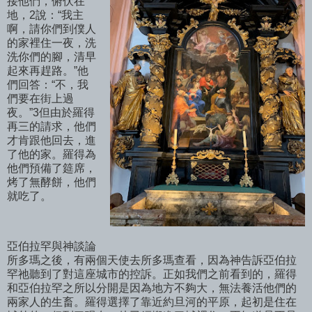
接他們，俯伏在
地，2說：“我主
啊，請你們到僕人
的家裡住一夜，洗
洗你們的腳，清早
起來再趕路。”他
們回答：“不，我
們要在街上過
夜。”3但由於羅得
再三的請求，他們
才肯跟他回去，進
了他的家。羅得為
他們預備了筵席，
烤了無酵餅，他們
就吃了。
亞伯拉罕與神談論
所多瑪之後，有兩個天使去所多瑪查看，因為神告訴亞伯拉
罕祂聽到了對這座城市的控訴。正如我們之前看到的，羅得
和亞伯拉罕之所以分開是因為地方不夠大，無法養活他們的
兩家人的生畜。羅得選擇了靠近約旦河的平原，起初是住在