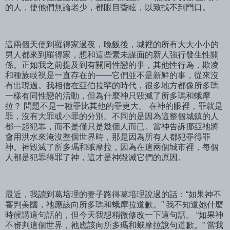
的人，使他們無論老少，都眼目昏眩，以致找不到門口。
這兩個天使到羅得家過夜，晚飯後，城裡的所有大大小小的
男人都來到羅得家，想和這些素未謀面的新人強行發生性關
係。正如我之前提及到有關同性戀的事，其他性行為，欺凌
和種族歧視是一直存在的——它們並不是新鮮的事，從來沒
有出現過。我相信在亞伯拉罕的時代，很多地方都像所多瑪
一樣有同性戀的活動，但為什麼神只毀滅了所多瑪和蛾摩
拉？ 問題不是一種罪比其他的罪更大。 在神的眼裡，罪就是
罪，沒有大罪或小罪的分別。不同的是因為這整個城鎮的人
都一起犯罪，而不是僅只是幾個人而已。當神告訴挪亞祂將
會用洪水來淹沒整個世界時，那是因為所有人都犯罪得罪
神。神毀滅了所多瑪和蛾摩拉，因為在這兩個城市裡，每個
人都是犯罪得罪了神，這才是神毀滅它們的原因。
最近，我讀到葛培理的妻子路得葛培理說過的話：“如果神不
審判美國，祂應該向所多瑪和蛾摩拉道歉。” 我不知道她什麼
時候講這句話的，但今天我想稍微修改一下這句話。 “如果神
不審判這個世界，祂應該向所多瑪和蛾摩拉說句道歉。” 當我