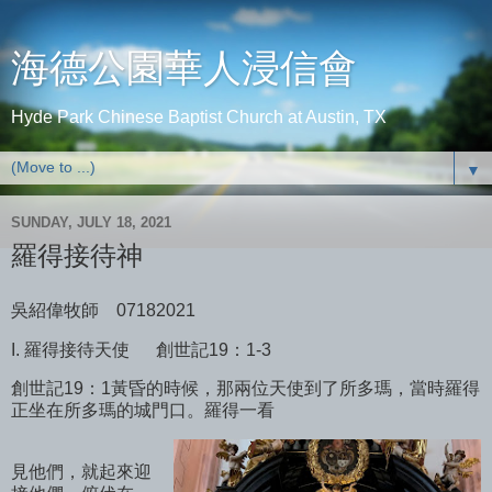
海德公園華人浸信會
Hyde Park Chinese Baptist Church at Austin, TX
▼
SUNDAY, JULY 18, 2021
羅得接待神
吳紹偉牧師
07182021
I. 羅得接待天使
創世記19：1-3
創世記19：1黃昏的時候，那兩位天使到了所多瑪，當時羅得
正坐在所多瑪的城門口。羅得一看
見他們，就起來迎