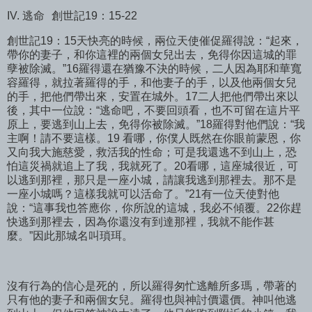
IV. 逃命
創世記19：15-22
創世記19：15天快亮的時候，兩位天使催促羅得說：“起來，
帶你的妻子，和你這裡的兩個女兒出去，免得你因這城的罪
孽被除滅。”16羅得還在猶豫不決的時候，二人因為耶和華寬
容羅得，就拉著羅得的手，和他妻子的手，以及他兩個女兒
的手，把他們帶出來，安置在城外。17二人把他們帶出來以
後，其中一位說：“逃命吧，不要回頭看，也不可留在這片平
原上，要逃到山上去，免得你被除滅。”18羅得對他們說：“我
主啊！請不要這樣。19 看哪，你僕人既然在你眼前蒙恩，你
又向我大施慈愛，救活我的性命；可是我還逃不到山上，恐
怕這災禍就追上了我，我就死了。20看哪，這座城很近，可
以逃到那裡，那只是一座小城，請讓我逃到那裡去。那不是
一座小城嗎？這樣我就可以活命了。”21有一位天使對他
說：“這事我也答應你，你所說的這城，我必不傾覆。22你趕
快逃到那裡去，因為你還沒有到達那裡，我就不能作甚
麼。”因此那城名叫瑣珥。
沒有行為的信心是死的，所以羅得匆忙逃離所多瑪，帶著的
只有他的妻子和兩個女兒。羅得也與神討價還價。神叫他逃