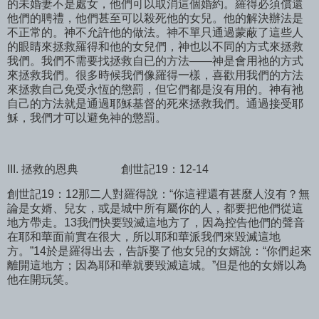
的未婚妻不是處女，他們可以取消這個婚約。羅得必須償還
他們的聘禮，他們甚至可以殺死他的女兒。他的解決辦法是
不正常的。神不允許他的做法。神不單只通過蒙蔽了這些人
的眼睛來拯救羅得和他的女兒們，神也以不同的方式來拯救
我們。我們不需要找拯救自已的方法——神是會用祂的方式
來拯救我們。很多時候我們像羅得一樣，喜歡用我們的方法
來拯救自己免受永恆的懲罰，但它們都是沒有用的。神有祂
自己的方法就是通過耶穌基督的死來拯救我們。通過接受耶
穌，我們才可以避免神的懲罰。
III. 拯救的恩典
創世記19：12-14
創世記19：12那二人對羅得說：“你這裡還有甚麼人沒有？無
論是女婿、兒女，或是城中所有屬你的人，都要把他們從這
地方帶走。13我們快要毀滅這地方了，因為控告他們的聲音
在耶和華面前實在很大，所以耶和華派我們來毀滅這地
方。”14於是羅得出去，告訴娶了他女兒的女婿說：“你們起來
離開這地方；因為耶和華就要毀滅這城。”但是他的女婿以為
他在開玩笑。