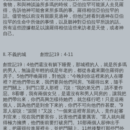
食物，和與神談論所多瑪的時候，亞伯拉罕可能派人去見羅
得，告訴他神可能會來所多瑪的事。羅得相信亞伯拉罕的
話。儘管他以前沒有親眼見過神，但他已經看到過神在亞伯
拉罕的生命中所做的事情，以及聽神對亞伯拉罕所說的話。
所有這些證據都足以讓羅得相信這些來訪者是天使，或者神
自己。
II. 不義的城
創世記19：4-11
創世記19：4他們還沒有躺下睡覺，那城裡的人，就是所多瑪
的男人，無論是年輕的或是年老的，都從各處來圍住羅得的
房子。5他們呼喚羅得，對他說：“今晚到你這裡來的人在哪
裡？把他們帶出來，我們要與他們同房。”6羅得出來，隨手
把門關上，到門口眾人那裡，7說：“我的弟兄們，請不要作
惡。8看哪，我有兩個女兒，是還沒有和男人同房的，讓我把
她們帶出來，你們高興怎樣待她們，就怎樣行吧！只是這兩
個人，因為他們是到舍下來的，你們不可向他們作甚麼。”9
眾人卻說：“滾開！”又說：“一個來這裡寄居的人，竟作起審
判官來；現在我們要害你，比害他們還要厲害。”眾人就向羅
得極力擁擠，他們衝前要打破房門。10那兩個人卻伸出手
來，把羅得拉進屋裡去，並把門關上。11然後擊打那些門外