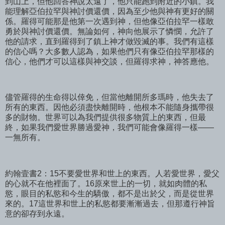
到山上，但他回答神說太遠了，他只能跑到附近的小鎮。我
能理解亞伯拉罕與神討價還價，因為至少他與神有更好的關
係。羅得可能那是他第一次遇到神，但他像亞伯拉罕一樣敢
勇於與神討價還價。無論如何，神向他展示了憐憫，允許了
他的請求，直到羅得到了鎮上神才做毀滅的事。我們有這樣
的信心嗎？大多數人認為，如果他們只有像亞伯拉罕那樣的
信心，他們才可以這樣與神交談，但羅得求神，神答應他。
儘管羅得的生命得以倖免，但當他離開所多瑪時，他失去了
所有的東西。因他必須盡快離開時，他根本不能隨身攜帶很
多的財物。世界可以為我們提供很多物質上的東西，但最
終，如果我們愛世界勝過愛神，我們可能會像羅得一樣——
一無所有。
約翰壹書2：15不要愛世界和世上的東西。人若愛世界，愛父
的心就不在他裡面了。16原來世上的一切，就如肉體的私
慾，眼目的私慾和今生的驕傲，都不是出於父，而是從世界
來的。17這世界和世上的私慾都要漸漸過去，但那遵行神旨
意的卻存到永遠。