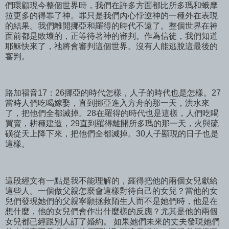
們環顧現今整個世界時，我們在許多方面都比所多瑪和蛾摩
拉更多的得罪了神。罪只是我們內心悖逆神的一種外在表現
的結果。我們離開挪亞和羅得的時代不遠了。整個世界在神
面前都是敗壞的，正等待著神的審判。作為信徒，我們知道
耶穌快來了，祂將會審判這個世界。沒有人能逃脫這最後的
審判。
路加福音17：26挪亞的時代怎樣，人子的時代也是怎樣。27
當時人們吃喝嫁娶，直到挪亞進入方舟的那一天，洪水來
了，把他們全都滅掉。28在羅得的時代也是這樣，人們吃喝
買賣，耕種建造，29直到羅得離開所多瑪的那一天，火與硫
磺從天上降下來，把他們全都滅掉。30人子顯現的日子也是
這樣。
這段經文有一點是我不能理解的，羅得把他的兩個女兒獻給
這些人。一個做父親怎麼會這樣對待自己的女兒？當他的女
兒們發現她們的父親寧願拯救陌生人而不是她們時，他是在
想什麼，他的女兒們會作出什麼樣的反應？尤其是他的兩個
女兒都已經跟別人訂了婚約。 如果她們未來的丈夫發現她們