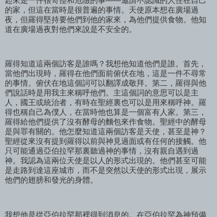
起來是一件很奇怪和危險的事——邀請不認識的人住在自己
的家，但這在當時是很普遍的事情。天使原本想在廣場過
夜，但羅得堅持要他們到他的家來，為他們提供食物。他知
道在廣場過夜對他們來說是不安全的。
羅得知道這兩個訪客是誰嗎？我想他知道他們是誰。首先，
當他們出現時，羅得在他們面前俯伏在地，這是一件不尋常
的事情。俯伏在地這個詞可以翻譯成敬拜。第二，羅得與他
們說話時是用我主來稱呼他們。主這個詞的意思可以是主
人，國王或統治者，有時在聖經裏也可以是用來稱呼神。羅
得也稱自己為僕人，在當時他也算是一個富有人家。第三，
羅得給他們提供了沒有酵母的麵包來作食物。聖經中的酵母
是與罪有關的。他怎麼知道這兩個訪客是天使，甚至是神？
聖經從來沒有提到羅得以前與神見過面或有任何的接觸。他
只可能通過亞伯拉罕那裏聽過神的事情，沒有親自遇到過
神。我認為這兩位天使是以人的形式出現的。他們甚至可能
是走路到達這座城市，而不是突然以天使的形式出現，展示
他們的翅膀和發光的身體。
我想他是從亞伯拉罕那裡得到消息的。在亞伯拉罕為神預備