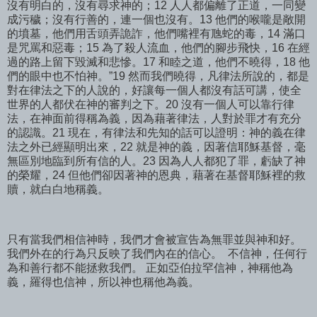
沒有明白的，沒有尋求神的；12 人人都偏離了正道，一同變
成污穢；沒有行善的，連一個也沒有。13 他們的喉嚨是敞開
的墳墓，他們用舌頭弄詭詐，他們嘴裡有虺蛇的毒，14 滿口
是咒罵和惡毒；15 為了殺人流血，他們的腳步飛快，16 在經
過的路上留下毀滅和悲慘。17 和睦之道，他們不曉得，18 他
們的眼中也不怕神。”19 然而我們曉得，凡律法所說的，都是
對在律法之下的人說的，好讓每一個人都沒有話可講，使全
世界的人都伏在神的審判之下。20 沒有一個人可以靠行律
法，在神面前得稱為義，因為藉著律法，人對於罪才有充分
的認識。21 現在，有律法和先知的話可以證明：神的義在律
法之外已經顯明出來，22 就是神的義，因著信耶穌基督，毫
無區別地臨到所有信的人。23 因為人人都犯了罪，虧缺了神
的榮耀，24 但他們卻因著神的恩典，藉著在基督耶穌裡的救
贖，就白白地稱義。
只有當我們相信神時，我們才會被宣告為無罪並與神和好。
我們外在的行為只反映了我們內在的信心。 不信神，任何行
為和善行都不能拯救我們。 正如亞伯拉罕信神，神稱他為
義，羅得也信神，所以神也稱他為義。