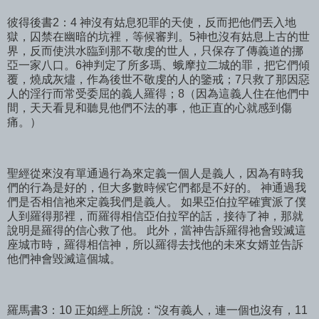
彼得後書2：4 神沒有姑息犯罪的天使，反而把他們丟入地
獄，囚禁在幽暗的坑裡，等候審判。5神也沒有姑息上古的世
界，反而使洪水臨到那不敬虔的世人，只保存了傳義道的挪
亞一家八口。6神判定了所多瑪、蛾摩拉二城的罪，把它們傾
覆，燒成灰燼，作為後世不敬虔的人的鑒戒；7只救了那因惡
人的淫行而常受委屈的義人羅得；8（因為這義人住在他們中
間，天天看見和聽見他們不法的事，他正直的心就感到傷
痛。）
聖經從來沒有單通過行為來定義一個人是義人，因為有時我
們的行為是好的，但大多數時候它們都是不好的。 神通過我
們是否相信祂來定義我們是義人。 如果亞伯拉罕確實派了僕
人到羅得那裡，而羅得相信亞伯拉罕的話，接待了神，那就
說明是羅得的信心救了他。 此外，當神告訴羅得祂會毀滅這
座城市時，羅得相信神，所以羅得去找他的未來女婿並告訴
他們神會毀滅這個城。
羅馬書3：10 正如經上所說：“沒有義人，連一個也沒有，11