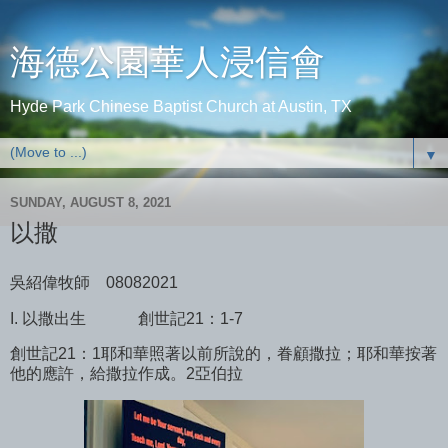
海德公園華人浸信會
Hyde Park Chinese Baptist Church at Austin, TX
▼
SUNDAY, AUGUST 8, 2021
以撒
吳紹偉牧師
08082021
I. 以撒出生
創世記21：1-7
創世記21：1耶和華照著以前所說的，眷顧撒拉；耶和華按著
他的應許，給撒拉作成。2亞伯拉