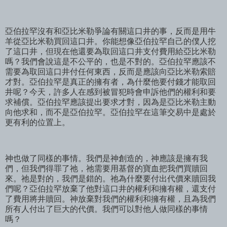
亞伯拉罕沒有和亞比米勒爭論有關這口井的事，反而是用牛
羊從亞比米勒買回這口井。你能想像亞伯拉罕自己的僕人挖
了這口井，但現在他還要為取回這口井支付費用給亞比米勒
嗎？我們會說這是不公平的，也是不對的。亞伯拉罕應該不
需要為取回這口井付任何東西，反而是應該向亞比米勒索賠
才對。亞伯拉罕是真正的擁有者，為什麼他要付錢才能取回
井呢？今天，許多人在感到被冒犯時會申訴他們的權利和要
求補償。亞伯拉罕應該提出要求才對，因為是亞比米勒主動
向他求和，而不是亞伯拉罕。亞伯拉罕在這筆交易中是處於
更有利的位置上。
神也做了同樣的事情。我們是神創造的，神應該是擁有我
們，但我們得罪了祂，祂需要用基督的寶血把我們買贖回
來。祂是對的，我們是錯的。祂為什麼要付出代價來贖回我
們呢？亞伯拉罕放棄了他對這口井的權利和擁有權，還支付
了費用將井贖回。神放棄對我們的權利和擁有權，且為我們
所有人付出了巨大的代價。我們可以對他人做同樣的事情
嗎？