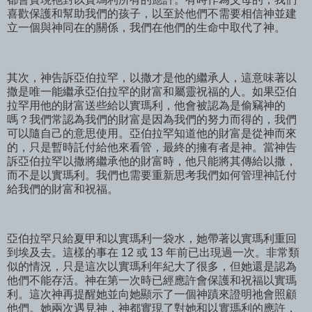
喜歡保護和幫助我們的孩子，以至於他們不需要相信神並建
立一個與神同在的關係，我們在他們的生命中取代了神。
其次，神告訴亞伯拉罕，以撒才是他的繼承人，這意味著以
撒是唯一能繼承亞伯拉罕的財富和屬靈祝福的人。如果亞伯
拉罕用他的財富送些給以實瑪利，他會被認為是偷竊神的
嗎？我們常認為我們的財富是因為我們的努力而得的，我們
可以隨自己的意思使用。亞伯拉罕知道他的財富是從神而來
的，只是暫時託付給他來看管，最終的擁有者是神。當神告
訴亞伯拉罕以撒將繼承他的財富時，他只能將其傳給以撒，
而不是以實瑪利。我們也需要重新思考我們如何管理神託付
給我們的財富和祝福。
亞伯拉罕只給夏甲和以實瑪利一袋水，她帶著以實瑪利重回
到埃及去。這樣的事在 12 或 13 年前已出現過一次。非常類
似的情況，只是這次以實瑪利年紀大了很多，但她還是認為
他們不能存活。神在第一次時已經應許會保護和祝福以實瑪
利。這次神再提醒她並向她顯示了一個神蹟來證明祂會照顧
他們。她兩次遇見神，神都實現了對她和以實瑪利的應許，