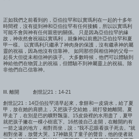
正如我們之前看到的，亞伯拉罕和以實瑪利在一起的十多年
時間裡，沒有提到神和亞伯拉罕有任何接觸，所以以實瑪利
可能不會與神有任何親密的關係。 只是因為亞伯拉罕的緣
故，神依然會祝福以實瑪利，就像神以前應許亞伯拉罕和夏
甲一樣。 以實瑪利只繼承了神肉身的保護，沒有繼承神的屬
靈的祝福，因為他沒有信靠神。 如同那些與相信神的父母一
起長大但從未相信神的孩子。 大多數時候，他們可以體驗到
神給他們在物質上的祝福，但體驗不到神屬靈上的祝福。除
非他們自己信靠神。
III. 離開
創世記21：14-21
創世記21：14亞伯拉罕清早起來，拿餅和一皮袋水，給了夏
甲，放在她的肩膀上，又把孩子交給她，就打發她離開。夏
甲走了，在別是巴的曠野飄蕩。15皮袋裡的水用盡了，夏甲
就把孩子撇在一棵小樹底下。16然後自己走開，在離開約有
一箭之遠的地方，相對而坐，說：“我不忍眼看孩子死去。”就
相對坐著，放聲大哭。17神聽見了童子的聲音，他的使者就