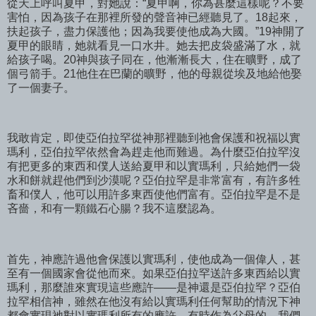
從天上呼叫夏甲，對她說：“夏甲啊，你為甚麼這樣呢？不要
害怕，因為孩子在那裡所發的聲音神已經聽見了。18起來，
扶起孩子，盡力保護他；因為我要使他成為大國。”19神開了
夏甲的眼睛，她就看見一口水井。她去把皮袋盛滿了水，就
給孩子喝。20神與孩子同在，他漸漸長大，住在曠野，成了
個弓箭手。21他住在巴蘭的曠野，他的母親從埃及地給他娶
了一個妻子。
我敢肯定，即使亞伯拉罕從神那裡聽到祂會保護和祝福以實
瑪利，亞伯拉罕依然會為趕走他而難過。為什麼亞伯拉罕沒
有把更多的東西和僕人送給夏甲和以實瑪利，只給她們一袋
水和餅就趕他們到沙漠呢？亞伯拉罕是非常富有，有許多牲
畜和僕人，他可以用許多東西使他們富有。亞伯拉罕是不是
吝嗇，和有一顆鐵石心腸？我不這麼認為。
首先，神應許過他會保護以實瑪利，使他成為一個偉人，甚
至有一個國家會從他而來。如果亞伯拉罕送許多東西給以實
瑪利，那麼誰來實現這些應許——是神還是亞伯拉罕？亞伯
拉罕相信神，雖然在他沒有給以實瑪利任何幫助的情況下神
都會實現祂對以實瑪利所有的應許。有時作為父母的，我們