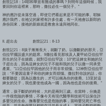
創世記18：14耶和華豈有難成的事嗎？到明年這個時候，我
要回到你這裡來，那時，撒拉必生一個兒子。”
神的應許從未落空過，即使它們看起來是不可能的事。耶穌
應許我們，在祂父的家裡有許多住處，有一天祂會以新郎的
身份回來，接祂的新娘就是教會永遠與祂同在。
II. 趕出去
創世記21：8-13
創世記21：8孩子漸漸長大，就斷了奶。以撒斷奶的那天，亞
伯拉罕擺設盛大的筵席。9撒拉看見那埃及人夏甲給亞伯拉罕
所生的兒子在嬉戲，就對亞伯拉罕說：10“把這婢女和她的兒
子趕出去，因為這婢女的兒子不能和我的兒子以撒一同承受
產業。”11亞伯拉罕因他的兒子而非常煩惱。12神對亞伯拉罕
說：“不要因這童子和你的婢女而煩惱。撒拉對你說的話，你
都要聽從；因為以撒生的，才可以稱為你的後裔。13至於這
婢女的兒子，我也要使他成為一國，因為他也是你的後裔。”
通常，孩子斷奶的時候，大約是兩到三歲。在當時，分娩是
一件很危險的事情，不像今天有現代醫學和技術可以保住許
多嬰兒的生命。撫養嬰兒也是危險的事，當時嬰兒死亡率也
很高。並非每個嬰兒都能存活並長大成人。當孩子斷奶能夠