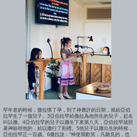
罕年老的時候，撒拉懷了孕，到了神應許的日期，就給亞伯
拉罕生了一個兒子。3亞伯拉罕給撒拉為他所生的兒子，起名
叫以撒。4亞伯拉罕的兒子以撒生下來第八天，亞伯拉罕就照
著神吩咐他的，給以撒行了割禮。5他兒子以撒出生的時候，
亞伯拉罕正一百歲。6撒拉說：“神使我歡笑，凡聽見的，也