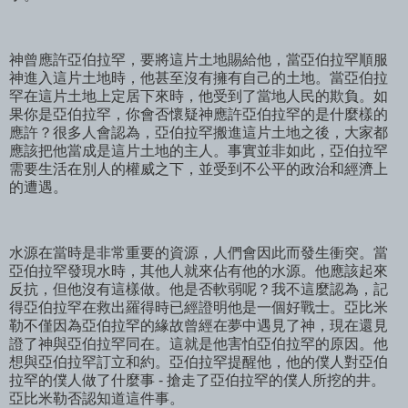
神曾應許亞伯拉罕，要將這片土地賜給他，當亞伯拉罕順服
神進入這片土地時，他甚至沒有擁有自己的土地。當亞伯拉
罕在這片土地上定居下來時，他受到了當地人民的欺負。如
果你是亞伯拉罕，你會否懷疑神應許亞伯拉罕的是什麼樣的
應許？很多人會認為，亞伯拉罕搬進這片土地之後，大家都
應該把他當成是這片土地的主人。事實並非如此，亞伯拉罕
需要生活在別人的權威之下，並受到不公平的政治和經濟上
的遭遇。
水源在當時是非常重要的資源，人們會因此而發生衝突。當
亞伯拉罕發現水時，其他人就來佔有他的水源。他應該起來
反抗，但他沒有這樣做。他是否軟弱呢？我不這麼認為，記
得亞伯拉罕在救出羅得時已經證明他是一個好戰士。亞比米
勒不僅因為亞伯拉罕的緣故曾經在夢中遇見了神，現在還見
證了神與亞伯拉罕同在。這就是他害怕亞伯拉罕的原因。他
想與亞伯拉罕訂立和約。亞伯拉罕提醒他，他的僕人對亞伯
拉罕的僕人做了什麼事 - 搶走了亞伯拉罕的僕人所挖的井。
亞比米勒否認知道這件事。