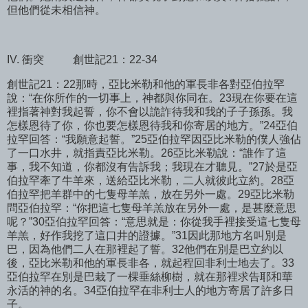
但他們從未相信神。
IV. 衝突
創世記21：22-34
創世記21：22那時，亞比米勒和他的軍長非各對亞伯拉罕
說：“在你所作的一切事上，神都與你同在。23現在你要在這
裡指著神對我起誓，你不會以詭詐待我和我的子子孫孫。我
怎樣恩待了你，你也要怎樣恩待我和你寄居的地方。”24亞伯
拉罕回答：“我願意起誓。”25亞伯拉罕因亞比米勒的僕人強佔
了一口水井，就指責亞比米勒。26亞比米勒說：“誰作了這
事，我不知道，你都沒有告訴我；我現在才聽見。”27於是亞
伯拉罕牽了牛羊來，送給亞比米勒，二人就彼此立約。28亞
伯拉罕把羊群中的七隻母羊羔，放在另外一處。29亞比米勒
問亞伯拉罕：“你把這七隻母羊羔放在另外一處，是甚麼意思
呢？”30亞伯拉罕回答：“意思就是：你從我手裡接受這七隻母
羊羔，好作我挖了這口井的證據。”31因此那地方名叫別是
巴，因為他們二人在那裡起了誓。32他們在別是巴立約以
後，亞比米勒和他的軍長非各，就起程回非利士地去了。33
亞伯拉罕在別是巴栽了一棵垂絲柳樹，就在那裡求告耶和華
永活的神的名。34亞伯拉罕在非利士人的地方寄居了許多日
子。