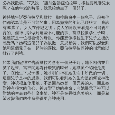
必為我歡笑。”7又說：“誰能告訴亞伯拉罕，撒拉要乳養兒女
呢？在他年老的時候，我竟給他生了一個兒子。
神特地告訴亞伯拉罕和撒拉，撒拉將會生一個兒子。起初他
們都認為這是不可能的事，因為撒拉的年紀已經很大，應該
有90歲了。女人在停經之後，從人的角度來看是不可能再生
育的。但神可以做到這些不可能的事。當撒拉懷孕生子時，
她應該是一位很喜悅的母親。你能想像撒拉生下兒子之後的
感受嗎？她稱這個兒子為以撒，意思是笑，我們可以感受到
她和這個兒子在一起時的喜悅。亞伯拉罕按照神的指示給以
撒行了割禮。
如果我們記得神告訴撒拉將會有一個兒子時，她不相信並且
笑了起來。當神問她為什麼笑的時候，她撒謊否認她是笑
了。在她生下兒子後，她才明白神在她生命中所做的一切，
這個兒子是神的恩賜。我們可以看到她的生命是如何被神改
變。神祝福並使用她，不是因為她是一個完美的人，而且她
對神有很大的信心。神改變了她的生命，向她展示了神可以
對她的生命做些什麼事情。神不是在尋找完美的人，而是希
望改變我們的生命變得更合神使用。