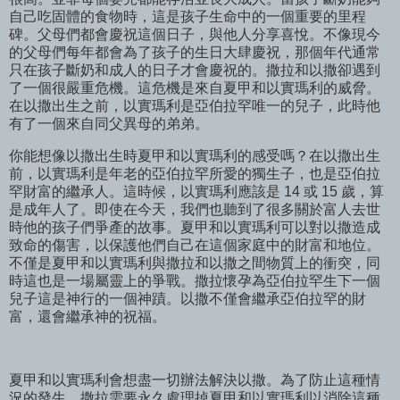
自己吃固體的食物時，這是孩子生命中的一個重要的里程
碑。父母們都會慶祝這個日子，與他人分享喜悅。不像現今
的父母們每年都會為了孩子的生日大肆慶祝，那個年代通常
只在孩子斷奶和成人的日子才會慶祝的。撒拉和以撒卻遇到
了一個很嚴重危機。這危機是來自夏甲和以實瑪利的威脅。
在以撒出生之前，以實瑪利是亞伯拉罕唯一的兒子，此時他
有了一個來自同父異母的弟弟。
你能想像以撒出生時夏甲和以實瑪利的感受嗎？在以撒出生
前，以實瑪利是年老的亞伯拉罕所愛的獨生子，也是亞伯拉
罕財富的繼承人。這時候，以實瑪利應該是 14 或 15 歲，算
是成年人了。即使在今天，我們也聽到了很多關於富人去世
時他的孩子們爭產的故事。夏甲和以實瑪利可以對以撒造成
致命的傷害，以保護他們自己在這個家庭中的財富和地位。
不僅是夏甲和以實瑪利與撒拉和以撒之間物質上的衝突，同
時這也是一場屬靈上的爭戰。撒拉懷孕為亞伯拉罕生下一個
兒子這是神行的一個神蹟。以撒不僅會繼承亞伯拉罕的財
富，還會繼承神的祝福。
夏甲和以實瑪利會想盡一切辦法解決以撒。為了防止這種情
況的發生，撒拉需要永久處理掉夏甲和以實瑪利以消除這種