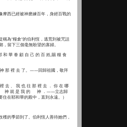
像摩西已經被神磨練百年，身經百戰的
稱為“糧倉”的伯利恆，逃荒到被咒詛
他鄉，留下三個毫無盼望的寡婦。
耶 和 華 眷 顧 自 己 的 百 姓,賜 糧 食
 的 神 那 裡 去 了。——回歸祖國，敬拜
裡 去 、 我 也 往 那 裡 去 ． 你 在 哪
 你 的 神 就 是 我 的 神 ．——立志歸
要住在耶和華的殿中，直到永遠。）
收穫的季節到了。伯利恆人善待她們，