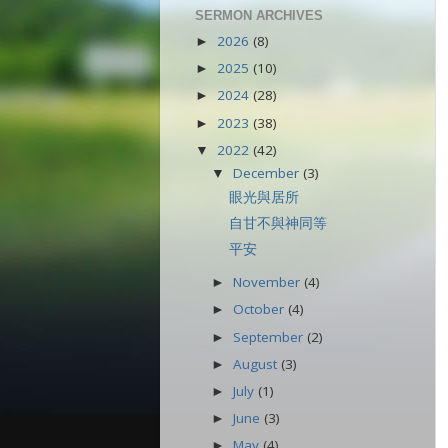
SERMON ARCHIVES
2026
(8)
►
2025
(10)
►
2024
(28)
►
2023
(38)
►
2022
(42)
▼
December
(3)
▼
眼光與居所
自甘不與神同等
平安
November
(4)
►
October
(4)
►
September
(2)
►
August
(3)
►
July
(1)
►
June
(3)
►
May
(4)
►