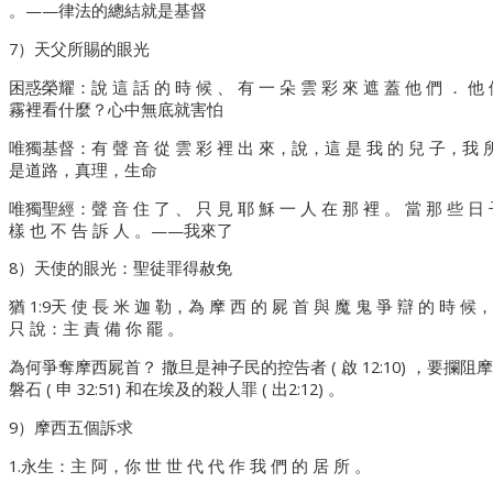
。——律法的總結就是基督
7）天父所賜的眼光
困惑榮耀：說 這 話 的 時 候 、 有 一 朵 雲 彩 來 遮 蓋 他 們 ． 他
霧裡看什麼？心中無底就害怕
唯獨基督：有 聲 音 從 雲 彩 裡 出 來，說，這 是 我 的 兒 子，我 所
是道路，真理，生命
唯獨聖經：聲 音 住 了 、 只 見 耶 穌 一 人 在 那 裡 。 當 那 些 日 子
樣 也 不 告 訴 人 。——我來了
8）天使的眼光：聖徒罪得赦免
猶 1:9天 使 長 米 迦 勒，為 摩 西 的 屍 首 與 魔 鬼 爭 辯 的 時 候
只 說：主 責 備 你 罷 。
為何爭奪摩西屍首？ 撒旦是神子民的控告者 ( 啟 12:10) ，要
磐石 ( 申 32:51) 和在埃及的殺人罪 ( 出2:12) 。
9）摩西五個訴求
1.永生：主 阿，你 世 世 代 代 作 我 們 的 居 所 。