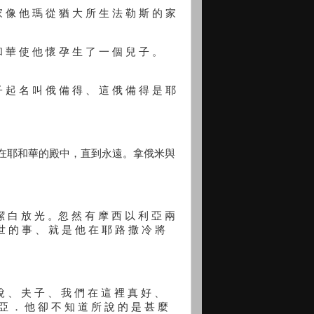
家 像 他 瑪 從 猶 大 所 生 法 勒 斯 的 家
和 華 使 他 懷 孕 生 了 一 個 兒 子 。
子 起 名 叫 俄 備 得 、 這 俄 備 得 是 耶
在耶和華的殿中，直到永遠。拿俄米與
潔 白 放 光 。忽 然 有 摩 西 以 利 亞 兩
世 的 事 、 就 是 他 在 耶 路 撒 冷 將
說 、 夫 子 、 我 們 在 這 裡 真 好 、
 亞 ． 他 卻 不 知 道 所 說 的 是 甚 麼