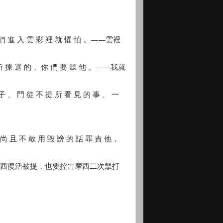
 們 進 入 雲 彩 裡 就 懼 怕 。——雲裡
 揀 選 的， 你 們 要 聽 他 。——我就
 、 門 徒 不 提 所 看 見 的 事 、 一
，尚 且 不 敢 用 毀 謗 的 話 罪 責 他，
攔阻摩西復活被提，也要控告摩西二次擊打