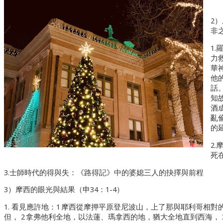
2
非
1
力
華
他的
話
知
酒
亂
的
2
死
3.士師時代的得與失：《路得記》中的婆媳三人的抉擇與前程
3）摩西的眼光與結果（申34：1-4）
1. 看見應許地：1 摩西從摩押平原登尼波山，上了那與耶利哥相
但， 2 拿弗他利全地，以法蓮、瑪拿西的地，猶大全地直到西海，