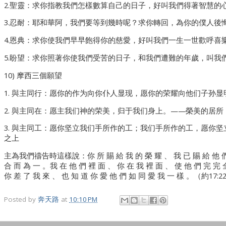
2.聖靈：求你指教我們怎樣數算自己的日子，好叫我們得著智慧的
3.忍耐：耶和華阿，我們要等到幾時呢？求你轉回，為你的僕人後
4.恩典：求你使我們早早飽得你的慈愛，好叫我們一生一世歡呼喜
5.盼望：求你照著你使我們受苦的日子，和我們遭難的年歲，叫我
10) 摩西三個願望
1. 與主同行：愿你的作为向你仆人显现，愿你的荣耀向他们子孙
2. 與主同在：愿主我们神的荣美，归于我们身上。——榮美的居所
3. 與主同工：愿你坚立我们手所作的工；我们手所作的工，愿你
之上
主為我們禱告時這樣說：你 所 賜 給 我 的 榮 耀 、 我 已 賜 給 他 們 
合 而 為 一 。我 在 他 們 裡 面 、 你 在 我 裡 面 、 使 他 們 完 完 
你 差 了 我 來 、 也 知 道 你 愛 他 們 如 同 愛 我 一 樣 。（約17:22
Posted by
奔天路
at
10:10 PM