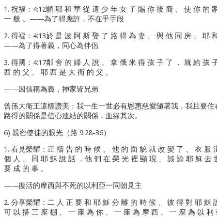
1. 祝福：4:12願 耶 和 華 從 這 少 年 女 子 賜 你 後 裔 、 使 你 的 
一 般 。——為了得應許，不在乎手段
2. 得福：4:13於 是 波 阿 斯 娶 了 路 得 為 妻 、 與 他 同 房 、 耶 
——為了得著義，同心為伴侶
3. 得國：4:17鄰 舍 的 婦 人 說 、 拿 俄 米 得 孩 子 了 ． 就 給 孩 
西 的 父 、 耶 西 是 大 衛 的 父 。
——因信稱為義，神家皆兄弟
曾孫大衛王這樣讚美：我一生一世必有恩惠慈愛隨著我，我且要住
路得的關係是信心連結的關係，血緣其次。
6) 親密使徒的眼光（路 9:28-36）
1. 看見榮耀：正 禱 告 的 時 候 、 他 的 面 貌 就 改 變 了 、 衣 服 
個 人 、 同 耶 穌 說 話 ．他 們 在 榮 光 裡 顯 現 、 談 論 耶 穌 去 
要 成 的 事 。
——復活的摩西與不死的以利亞一同朝見主
2. 分享榮耀：二 人 正 要 和 耶 穌 分 離 的 時 候 、 彼 得 對 耶 穌 
可 以 搭 三 座 棚 、 一 座 為 你 、 一 座 為 摩 西 、 一 座 為 以 利