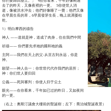
你們要歸回塵土。」 4在你看來，千年好像剛過
去了的昨天，又像夜裡的一更。 5你使世人消
逝，像被洪水沖去；他們好像睡了一覺；他們又像
在早晨生長的草，6早晨發芽生長，晚上就凋萎枯
乾。
1）明白摩西的禱告
神人 ——道就是神，道成了肉身，住在我們中間
祈禱—— 你們要先求祂的國和祂的義
主阿——我們在天上的父-从亘古到永远，你是
神。
願望——神人合一：你世世代代作我們的居所；
神：你们世人要归回
公義——死與審判：你使人归于尘土
眼光——在你看来，千年如已过的昨日，又如夜间
的一更。
（右上：奧斯汀議會大樓前的聖誕樹；左下：喬治城聖誕夜景）