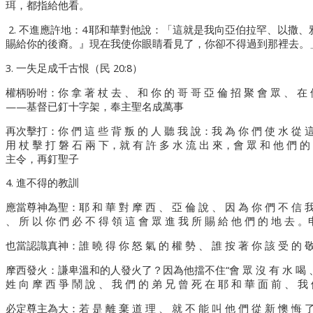
珥，都指給他看。
2. 不進應許地：4 耶和華對他說：「這就是我向亞伯拉罕、以撒
賜給你的後裔。』現在我使你眼睛看見了，你卻不得過到那裡去。
3. 一失足成千古恨（民 20:8）
權柄吩咐：你 拿 著 杖 去 、 和 你 的 哥 哥 亞 倫 招 聚 會 眾 、 在 
——基督已釘十字架，奉主聖名成萬事
再次擊打：你 們 這 些 背 叛 的 人 聽 我 說：我 為 你 們 使 水 從 這
用 杖 擊 打 磐 石 兩 下，就 有 許 多 水 流 出 來，會 眾 和 他 
主令，再釘聖子
4. 進不得的教訓
應當尊神為聖：耶 和 華 對 摩 西 、 亞 倫 說 、 因 為 你 們 不 信 我 
、 所 以 你 們 必 不 得 領 這 會 眾 進 我 所 賜 給 他 們 的 地 去 。申
也當認識真神：誰 曉 得 你 怒 氣 的 權 勢 、 誰 按 著 你 該 受 的 敬 
摩西發火：謙卑溫和的人發火了？因為他擋不住“會 眾 沒 有 水 喝 、 就 
姓 向 摩 西 爭 鬧 說 、 我 們 的 弟 兄 曾 死 在 耶 和 華 面 前 、 我
必定尊主為大：若 是 離 棄 道 理 、 就 不 能 叫 他 們 從 新 懊 悔 了