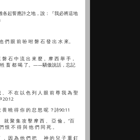
、雅各起誓應許之地，說：『我必將這地
」
他 們 眼 前 吩 咐 磐 石 發 出 水 來。
 磐 石 中 流 出 來 麼 。摩 西 舉 手，
們 的 牲 畜 都 喝 了。——驕傲說話，忘記
、 不 在 以 色 列 人 眼 前 尊 我 為 聖
20:12
畏 曉 得 你 的 忿 怒 呢 ？詩90:11
聚 集 攻 擊 摩 西 、 亞 倫 。”百
 們 恨 不 得 與 他 們 同 死 。
 ． 因 為 他 們 把 神 的 兒 子 重 釘