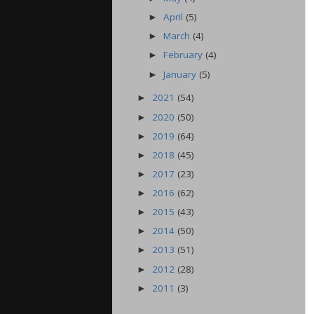
April
(5)
►
March
(4)
►
February
(4)
►
January
(5)
►
2021
(54)
►
2020
(50)
►
2019
(64)
►
2018
(45)
►
2017
(23)
►
2016
(62)
►
2015
(43)
►
2014
(50)
►
2013
(51)
►
2012
(28)
►
2011
(3)
►