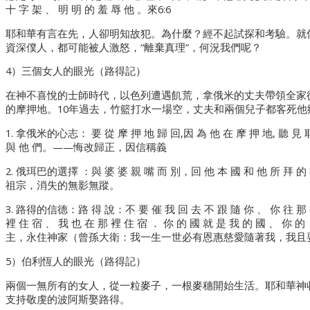
十 字 架 、 明 明 的 羞 辱 他 。來6:6
耶和華有言在先，人卻明知故犯。為什麼？經不起試探和考驗。就
資深僕人，都可能被人激怒，“離棄真理”，何況我們呢？
4）三個女人的眼光（路得記）
在神不喜悅的士師時代，以色列遭遇飢荒，拿俄米的丈夫帶領全家從
的摩押地。10年過去，竹籃打水一場空，丈夫和兩個兒子都客死
1. 拿俄米的心志： 要 從 摩 押 地 歸 回,因 為 他 在 摩 押 地, 聽 見 
與 他 們。——悔改歸正，因信稱義
2. 俄珥巴的選擇 ：與 婆 婆 親 嘴 而 別，回 他 本 國 和 他 所 拜
祖宗，消失的無影無蹤。
3. 路得的信德：路 得 說：不 要 催 我 回 去 不 跟 隨 你 、 你 往 那 
裡 住 宿 、 我 也 在 那 裡 住 宿 ． 你 的 國 就 是 我 的 國 、
主，永住神家（曾孫大衛：我一生一世必有恩惠慈愛隨著我，我且
5）伯利恆人的眼光（路得記）
兩個一無所有的女人，從一粒麥子，一根麥穗開始生活。耶和華神
支持敬虔的波阿斯娶路得。