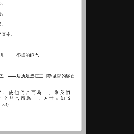
心。
悔。
樂。
們喜樂。
显明。——榮耀的眼光
坚立。——居所建造在主耶穌基督的磐石
、 使 他 們 合 而 為 一 、 像 我 們
全 全 的 合 而 為 一 ． 叫 世 人 知 道
-23）