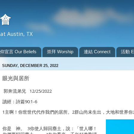
會
at Austin, TX
仰宣言 Our Beliefs
崇拜 Worship
連結 Connect
活動 Ev
SUNDAY, DECEMBER 25, 2022
眼光與居所
郭奔流弟兄 12/25/2022
讀經：詩篇90:1-6
1主啊！你世世代代作我們的居所。2群山尚未生出，大地和世界你
你是 神。 3你使人歸回塵土，說：「世人哪！