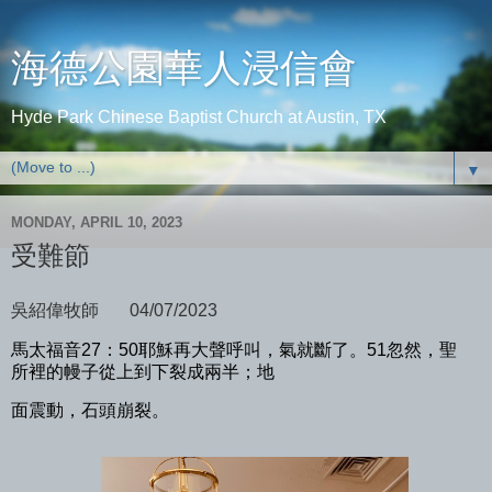
海德公園華人浸信會
Hyde Park Chinese Baptist Church at Austin, TX
▼
MONDAY, APRIL 10, 2023
受難節
吳紹偉牧師
04/07/2023
馬太福音27：50耶穌再大聲呼叫，氣就斷了。51忽然，聖
所裡的幔子從上到下裂成兩半；地
面震動，石頭崩裂。