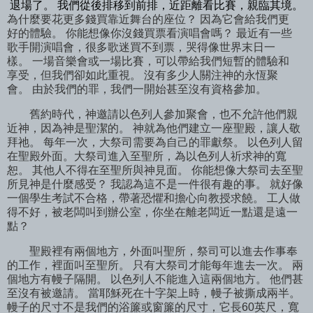
退場了。 我們從後排移到前排，近距離看比賽，親臨其境。
為什麼要花更多錢買靠近舞台的座位？ 因為它會給我們更
好的體驗。 你能想像你沒錢買票看演唱會嗎？ 最近有一些
歌手開演唱會，很多歌迷買不到票，哭得像世界末日一
樣。 一場音樂會或一場比賽，可以帶給我們短暫的體驗和
享受，但我們卻如此重視。 沒有多少人關注神的永恆聚
會。 由於我們的罪，我們一開始甚至沒有資格參加。
舊約時代，神邀請以色列人參加聚會，也不允許他們親
近神，因為神是聖潔的。 神就為他們建立一座聖殿，讓人敬
拜祂。 每年一次，大祭司需要為自己的罪獻祭。 以色列人留
在聖殿外面。大祭司進入至聖所，為以色列人祈求神的寬
恕。 其他人不得在至聖所與神見面。 你能想像大祭司去至聖
所見神是什麼感受？ 我認為這不是一件很有趣的事。 就好像
一個學生考試不合格，帶著恐懼和擔心向教授求饒。 工人做
得不好，被老闆叫到辦公室，你坐在離老闆近一點還是遠一
點？
聖殿裡有兩個地方，外面叫聖所，祭司可以進去作事奉
的工作，裡面叫至聖所。 只有大祭司才能每年進去一次。 兩
個地方有幔子隔開。 以色列人不能進入這兩個地方。 他們甚
至沒有被邀請。 當耶穌死在十字架上時，幔子被撕成兩半。
幔子的尺寸不是我們的浴簾或窗簾的尺寸，它長60英尺，寬