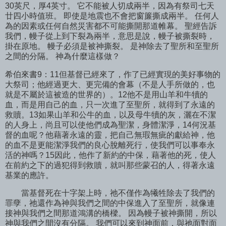
30英尺，厚4英寸。 它不能被人切成兩半，因為有祭司七天
廿四小時值班。 即使是地震也不會把窗簾撕成兩半。 任何人
為的因素或任何自然災害都不可能撕開那道帷幕。 聖經告訴
我們，幔子從上到下裂為兩半，意思是說，幔子被撕裂時，
掛在原地。 幔子必須是被神撕裂。 是神除去了聖所和至聖所
之間的分隔。 神為什麼這樣做？
希伯來書9：11但基督已經來了，作了已經實現的美好事物的
大祭司；他經過更大、更完備的會幕（不是人手所做的，也
就是不屬於這被造的世界的）。12他不是用山羊和牛犢的
血，而是用自己的血，只一次進了至聖所，就得到了永遠的
救贖。13如果山羊和公牛的血，以及母牛犢的灰，灑在不潔
的人身上，尚且可以使他們成為聖潔，身體潔淨，14何況基
督的血呢？他藉著永遠的靈，把自己無瑕無疵的獻給神，他
的血不是更能潔淨我們的良心脫離死行，使我們可以事奉永
活的神嗎？15因此，他作了新約的中保，藉著他的死，使人
在前約之下的過犯得到救贖，就叫那些蒙召的人，得著永遠
基業的應許。
當基督死在十字架上時，祂不僅作為犧牲除去了我們的
罪孽，祂還作為神與我們之間的中保進入了至聖所，就像連
接神與我們之間那道鴻溝的橋樑。 因為幔子被神撕開，所以
神與我們之間沒有分隔。 我們可以來到神面前，與祂面對面