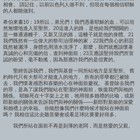
相會。 請記住，以前以色列人做不到，但現在每個相信耶穌
的人都能做到。
希伯來書10：19所以，弟兄們！我們憑著耶穌的血，可以坦
然無懼地進入至聖所。20這進入的路，是他給我們開闢的，
是一條通過幔子、又新又活的路，這幔子就是他的身體。21
我們既然有一位偉大的祭司治理神的家，22我們良心的邪惡
既然被灑淨，身體也用清水洗淨了，那麼，我們就應該懷著
真誠的心和完備的信，進到神面前；23又應該堅持我們所宣
認的盼望，毫不動搖，因為那應許我們的是信實的。
聖經告訴我們，我們與基督一同所站地方是至聖所。 舊
約時代只有大祭司才能進入的地方。 所有的罪孽都已被除
去，我們懷著感恩和喜樂的心在神面前慶祝。 基督除去我們
的罪，是為了讓我們能站在聖潔的神面前，恢復我們與祂的
關係。 耶穌死在十字架上之前，祂用很多婚禮的比喻，或新
郎新娘的關係來告訴我們與神的關係——新郎對新娘的深愛
和婚禮上的幸福。 你能想像我們什麼時候才能站在神面前
嗎？ 我相信這比去聽音樂會或看足球比賽要好得多。
我們所站在面前不再是刻薄的老闆，而是慈愛的父親。