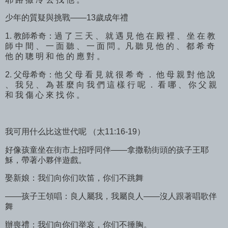
少年的質疑與挑戰——13歲成年禮
1. 教師希奇：過 了 三 天 、 就 遇 見 他 在 殿 裡 、 坐 在 教
師 中 間 、 一 面 聽 、 一 面 問 。凡 聽 見 他 的 、 都 希 奇
他 的 聰 明 和 他 的 應 對 。
2. 父母希奇：他 父 母 看 見 就 很 希 奇 ． 他 母 親 對 他 說
、 我 兒 、 為 甚 麼 向 我 們 這 樣 行 呢 ． 看 哪 、 你 父 親
和 我 傷 心 來 找 你 。
我可用什么比这世代呢 （太11:16-19）
好像孩童坐在街市上招呼同伴——拿撒勒街頭的孩子王耶
穌，帶著小夥伴遊戲。
娶新娘：我们向你们吹笛，你们不跳舞
——孩子王領唱：良人屬我，我屬良人——沒人跟著唱歌伴
舞
辦喪禮：我们向你们举哀，你们不捶胸。