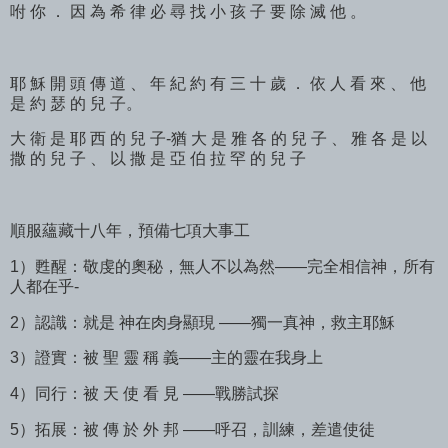
咐 你 ． 因 為 希 律 必 尋 找 小 孩 子 要 除 滅 他 。
耶 穌 開 頭 傳 道 、 年 紀 約 有 三 十 歲 ． 依 人 看 來 、 他
是 約 瑟 的 兒 子。
大 衛 是 耶 西 的 兒 子-猶 大 是 雅 各 的 兒 子 、 雅 各 是 以
撒 的 兒 子 、 以 撒 是 亞 伯 拉 罕 的 兒 子
順服蘊藏十八年，預備七項大事工
1）甦醒：敬虔的奧秘，無人不以為然——完全相信神，所有
人都在乎-
2）認識：就是 神在肉身顯現 ——獨一真神，救主耶穌
3）證實：被 聖 靈 稱 義——主的靈在我身上
4）同行：被 天 使 看 見 ——戰勝試探
5）拓展：被 傳 於 外 邦 ——呼召，訓練，差遣使徒