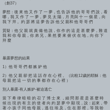
（創37）
夢想：後 來 他 又 作 了 一 夢，也 告 訴 他 的 哥 哥 們 說，看
哪，我 又 作 了 一 夢，夢 見 太 陽，月 亮與 十 一 個 星，向
我 下 拜 。約 瑟 將 這 夢 告 訴 他 父 親和 他 哥 哥 們
質疑：他 父 親 就 責 備 他 說，你 作 的 這 是 甚 麼 夢，難 道
我 和 你 母 親，你 弟 兄，果 然 要 來 俯 伏 在 地，向 你 下
拜 麼
暴露夢想的結果
1）他 哥 哥 們 都 嫉 妒 他
2）他 父 親 卻 把 這 話 存 在 心 裡 。（比較12歲的耶穌：他
母 親 把 這 一 切 的 事 都 存 在 心 裡 ）
別人暴露-有人嫉妒-被迫逃亡
當 下 希 律 暗 暗 的 召 了 博 士 來 ，細 問 那 星 是 甚 麼 時
候 出 現 的 有 主 的 使 者 向 約 瑟 夢 中 顯 現，說：起來，帶
著 小 孩 子 同 他 母 親，逃 往 埃 及，住 在 那 裡，等 我 吩