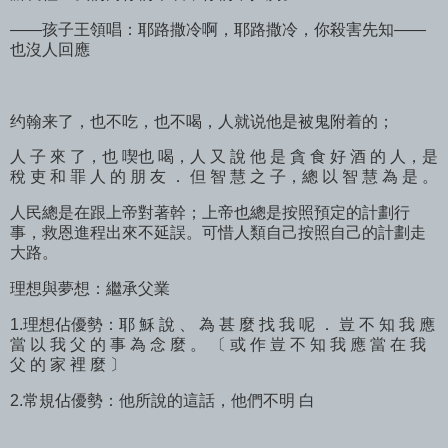
——孩子王領唱：耶路撒冷啊，耶路撒冷，你殺害先知——
也沒人回應
约翰来了，也不吃，也不喝，人就说他是被鬼附着的；
人 子 來 了，也 喫也 喝，人 又 說 他 是 貪 食 好 酒 的 人，是
稅 吏 和 罪 人 的 朋 友 ． 但 智 慧 之 子，總 以 智 慧 為 是 。
人民總是在跟上帝對著幹；上帝也總是按照預定的計劃行
事，救恩進程出來不延誤。可惜人類自己按照自己的計劃走
大路。
理想與夢想：繼承父業
1.理想佔優勢：耶 穌 說 、 為 甚 麼 找 我 呢 ． 豈 不 知 我 應
當 以 我 父 的 事 為 念 麼 。 〔 或 作 豈 不 知 我 應 當 在 我
父 的 家 裡 麼 〕
2.常規佔優勢：他所說的這話，他們不明 白