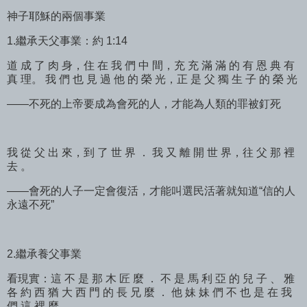
神子耶穌的兩個事業
1.繼承天父事業：約 1:14
道 成 了 肉 身，住 在 我 們 中 間，充 充 滿 滿 的 有 恩 典 有
真 理。 我 們 也 見 過 他 的 榮 光，正 是 父 獨 生 子 的 榮 光
——不死的上帝要成為會死的人，才能為人類的罪被釘死
我 從 父 出 來，到 了 世 界 ． 我 又 離 開 世 界，往 父 那 裡
去 。
——會死的人子一定會復活，才能叫選民活著就知道“信的人
永遠不死”
2.繼承養父事業
看現實：這 不 是 那 木 匠 麼 ． 不 是 馬 利 亞 的 兒 子 、 雅
各 約 西 猶 大 西 門 的 長 兄 麼 ． 他 妹 妹 們 不 也 是 在 我
們 這 裡 麼 ．