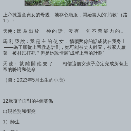
上帝揀選童貞女的母親，她存心順服，開始義人的“胎教”（路
1:）：
天使：因 為 出 於 神 的 話， 沒 有 一 句 不 帶 能 力 的 。
馬 利 亞 說：我 是 主 的 使 女， 情願照你的話成就在我身上
——為了順從上帝救恩計劃，她可能被丈夫離棄，被家人厭
棄，被村民打死？但是她說情願“成就上帝的計劃”
天 使： 就 離 開 他 去 了——相信這個女孩子必定完成所有上
帝的吩咐和使命
（圖：2023年5月出生的小鹿）
12歲孩子面對的4個關係
出現差別和衝突
1）師生