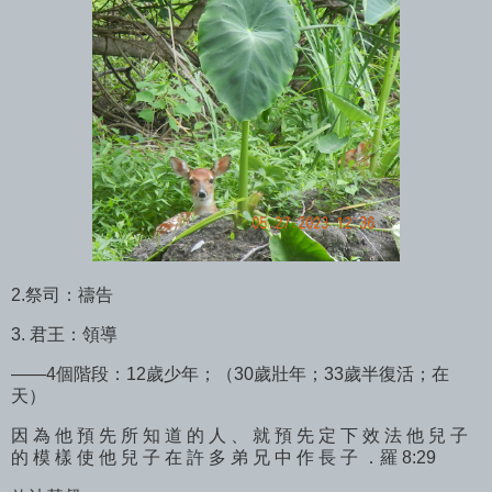
2.祭司：禱告
3. 君王：領導
——4個階段：12歲少年；（30歲壯年；33歲半復活；在
天）
因 為 他 預 先 所 知 道 的 人 、 就 預 先 定 下 效 法 他 兒 子
的 模 樣 使 他 兒 子 在 許 多 弟 兄 中 作 長 子 ．羅 8:29