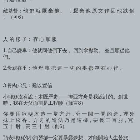
敵基督：他 們 就 厭 棄 他 。 〔 厭 棄 他 原 文 作 因 他 跌 倒
〕（可6）
人 的 樣 子： 存 心 順 服
1.自己謙卑：他就同他們下去， 回到拿撒勒。 並且順從他
們。
2.母親在乎：他 母 親 把 這 一 切 的 事 都 存 在 心 裡 。
3.骨肉弟兄：難以置信
小耶穌沒有說：木匠歷史——挪亞方舟是我設計的。創世
時，我在天父面前是工程師（箴言8）
你 要 用 歌 斐 木 造 一 隻 方 舟，分 一 間 一 間 的 造，裡 外
抹 上 松 香 。方 舟 的 造 法 乃 是 這 樣，要 長 三 百 肘，寬
五 十 肘，高 三 十 肘（創6）
預表耶穌的小約瑟卻一定要暴露夢想，才能開始人生苦旅