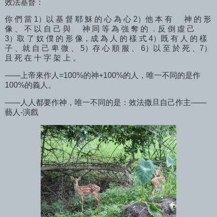
效法基督：
你 們 當 1）以 基 督 耶 穌 的 心 為 心 2）他 本 有 神 的 形
像 、 不 以 自 己 與 神 同 等 為 強 奪 的 ．反 倒 虛 己
3）取 了 奴 僕 的 形 像，成 為 人 的 樣 式 4）既 有 人 的 樣
子 、就 自 己 卑 微 、 5）存 心 順 服 、 6）以 至 於 死 、7）
且 死 在 十 字 架 上 。
——上帝來作人=100%的神+100%的人，唯一不同的是作
100%的義人。
——人人都要作神，唯一不同的是：效法撒旦自己作主——
藝人-演戲