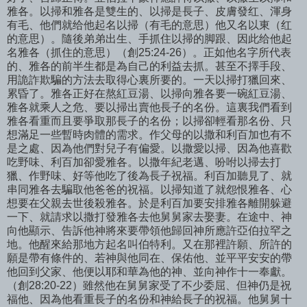
雅各。以掃和雅各是雙生的、以掃是長子、皮膚發红、渾身
有毛、他們就给他起名以掃（有毛的意思）他又名以東（红
的意思）。隨後弟弟出生、手抓住以掃的脚跟、因此给他起
名雅各（抓住的意思）（創25:24-26）。正如他名字所代表
的、雅各的前半生都是為自己的利益去抓。甚至不擇手段、
用詭詐欺騙的方法去取得心裏所要的。一天以掃打獵回來、
累昏了。雅各正好在熬紅豆湯、以掃向雅各要一碗紅豆湯、
雅各就乘人之危、要以掃出賣他長子的名份。這裏我們看到
雅各看重而且要爭取那長子的名份；以掃卻輕看那名份、只
想滿足一些暫時肉體的需求。作父母的以撒和利百加也有不
是之處、因為他們對兒子有偏愛。以撒愛以掃、因為他喜歡
吃野味、利百加卻愛雅各。以撒年紀老邁、吩咐以掃去打
獵、作野味、好等他吃了後為長子祝福。利百加聽見了、就
串同雅各去騙取他爸爸的祝福。以掃知道了就怨恨雅各、心
想要在父親去世後殺雅各。於是利百加要安排雅各離開躲避
一下、就請求以撒打發雅各去他舅舅家去娶妻。在途中、神
向他顯示、告訴他神將來要帶領他歸回神所應許亞伯拉罕之
地。他醒來給那地方起名叫伯特利。又在那裡許願、所許的
願是帶有條件的、若神與他同在、保佑他、並平平安安的帶
他回到父家、他便以耶和華為他的神、並向神作十一奉獻。
（創28:20-22）雖然他在舅舅家受了不少委屈、但神仍是祝
福他、因為他看重長子的名份和神給長子的祝福。他舅舅十