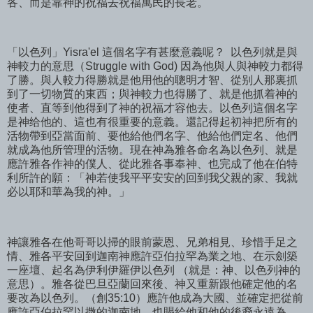
各、而是靠神的祝福去祝福萬民的長老。
「以色列」Yisra'el 這個名字有甚麼意義呢？ 以色列就是與
神較力的意思（Struggle with God) 因為他與人與神較力都得
了勝。與人較力得勝就是他用他的聰明才智、從别人那裏抓
到了一切物質的東西；與神較力也得勝了、就是他抓着神的
使者、直等到他得到了神的祝福才容他去。以色列這個名字
是神给他的、這也有很重要的意義。還記得起初神把所有的
活物帶到亞當面前、要他給他們名字、他給他們定名、他們
就成為他所管理的活物。現在神為雅各命名為以色列、就是
應許雅各作神的僕人、從此雅各事奉神、也完成了他在伯特
利所許的願：「神若使我平平安安的回到我父親的家、我就
必以耶和華為我的神。」
神讓雅各在他哥哥以掃的眼前蒙恩、兄弟相見、珍惜手足之
情、雅各平安回到迦南神應許亞伯拉罕為業之地、在示劍築
一座壇、起名為伊利伊羅伊以色列 （就是：神、以色列神的
意思）。雅各從巴旦亞蘭回來後、神又重新跟他確定他的名
要改為以色列。（創35:10）應許他成為大國、並確定把從前
應許亞伯拉罕以撒的迦南地、也賜給他和他的後裔永遠為