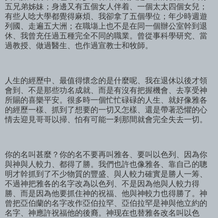
五兄弟姊妹；身邊又有五個女人伴着、一個太太四個女兒；
有些人唸大學都覺得麻煩、我卻拿了五個學位；年少時週遊
列國、走遍五大洲；在職塲上也不是在同一個辦公室幹到退
休、我曾充任過五種完全不同的職業。曾從事科學研究、當
過教授、做過醫生、也作過宣教士和牧師。
人生的經歷中、最值得懷念的是什麼呢、我在退休以後才領
會到、不是那些功名成就、而是有沒有把握機會、去享受神
所賜的喜樂平安。很多時一個忙忙碌碌的人生、就好像雅各
的經歷一樣、抓到了想要的一切又怎樣、還是帶著恐懼的心
情去迎見哥哥以掃、怕有可能一剎那間就會完全失去一切。
你的名叫甚麼？你的名不要再叫雅各、要叫以色列、因為你
與神與人較力、都得了勝。我們也許也像雅各、靠自己的聰
明才幹抓到了不少物質的豐盛、與人較力確實是勝人一筹、
不過神把雅各的名字改為以色列、不是因為他與人較力得
勝、而是因為他要抓住神的祝福、他與神較力也得勝了。神
曾把亞伯蘭的名字改作亞伯拉罕、亞伯拉罕是神與他立約的
名字、神應許祝福他的後裔。神现在也替雅各改名叫以色