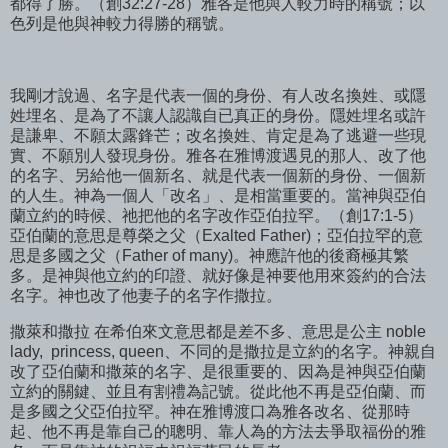
都得了勝。（創32:27-28）雅各是他與人較力時的稱號；以
色列是他與神較力得勝的稱號。
我剛才說過、名字是代表一個的身份、有人改名換姓、或隱
姓埋名、是為了不讓人認識自已真正的身份。隱姓埋名或許
是謙卑、不願太露鋒芒；改名換姓、肯定是為了逃避一些現
實、不願別人發現身份。雅各在雅博渡遇見的那人、改了他
的名字、另給他一個新名、就是代表一個新的身份、一個新
的人生。神為一個人「改名」、是相當重要的。當神與亞伯
蘭立約的時候、祂把他的名字改作亞伯拉罕。（創17:1-5）
亞伯蘭的意思是尊榮之父（Exalted Father)；亞伯拉罕的意
思是多國之父（Father of many)。神應許他的後裔極其繁
多。是神與他立約的印證、就好像是神要他用來簽約的合法
名字。神也改了他妻子的名字作撒拉。
撒萊和撒拉 在希伯來文意思都是差不多、意思是公主 noble
lady, princess, queen、不同的是撒拉是立約的名字。神親自
改了亞伯蘭和撒萊的名字、是很重要的、因為是神與亞伯蘭
立約的關鍵、並且有割禮為記號。從此他不再是亞伯蘭、而
是多國之父亞伯拉罕。神在雅博渡口為雅各改名、從那時
起、他不再是靠自己的聰明、靠人為的方法去爭取福份的雅