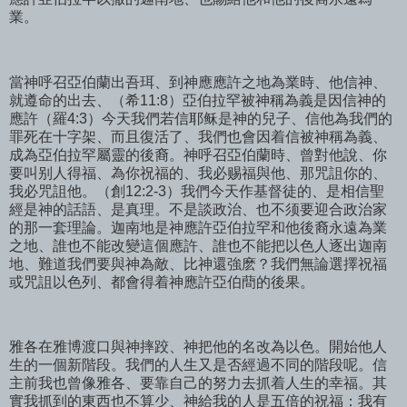
業。
當神呼召亞伯蘭出吾珥、到神應應許之地為業時、他信神、
就遵命的出去、（希11:8）亞伯拉罕被神稱為義是因信神的
應許（羅4:3）今天我們若信耶稣是神的兒子、信他為我們的
罪死在十字架、而且復活了、我們也會因着信被神稱為義、
成為亞伯拉罕屬靈的後裔。神呼召亞伯蘭時、曾對他說、你
要叫别人得福、為你祝福的、我必赐福與他、那咒詛你的、
我必咒詛他。（創12:2-3）我們今天作基督徒的、是相信聖
經是神的話語、是真理。不是談政治、也不须要迎合政治家
的那一套理論。迦南地是神應許亞伯拉罕和他後裔永遠為業
之地、誰也不能改變這個應許、誰也不能把以色人逐出迦南
地、難道我們要與神為敵、比神還強麽？我們無論選擇祝福
或咒詛以色列、都會得着神應許亞伯蕳的後果。
雅各在雅博渡口與神摔跤、神把他的名改為以色。開始他人
生的一個新階段。我們的人生又是否經過不同的階段呢。信
主前我也曾像雅各、要靠自己的努力去抓着人生的幸福。其
實我抓到的東西也不算少、神給我的人是五倍的祝福：我有