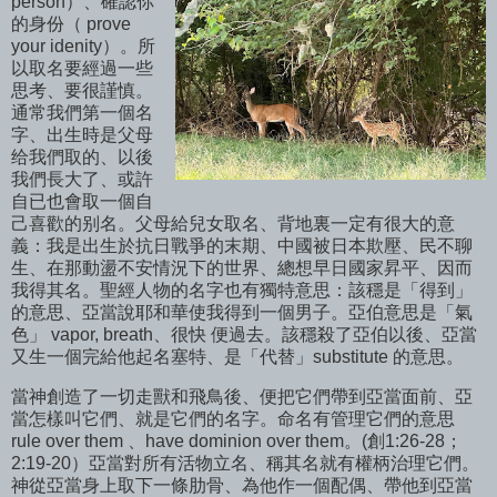
person）、確認你
的身份（ prove
your idenity）。所
以取名要經過一些
思考、要很謹慎。
通常我們第一個名
字、出生時是父母
给我們取的、以後
我們長大了、或許
自已也會取一個自
己喜歡的别名。父母給兒女取名、背地裏一定有很大的意
義：我是出生於抗日戰爭的末期、中國被日本欺壓、民不聊
生、在那動盪不安情況下的世界、總想早日國家昇平、因而
我得其名。聖經人物的名字也有獨特意思：該穩是「得到」
的意思、亞當說耶和華使我得到一個男子。亞伯意思是「氣
色」 vapor, breath、很快 便過去。該穩殺了亞伯以後、亞當
又生一個完給他起名塞特、是「代替」substitute 的意思。
當神創造了一切走獸和飛鳥後、便把它們帶到亞當面前、亞
當怎樣叫它們、就是它們的名字。命名有管理它們的意思
rule over them 、have dominion over them。(創1:26-28；
2:19-20）亞當對所有活物立名、稱其名就有權柄治理它們。
神從亞當身上取下一條肋骨、為他作一個配偶、帶他到亞當