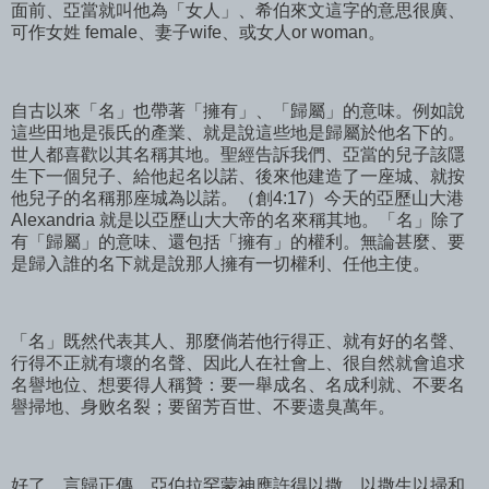
面前、亞當就叫他為「女人」、希伯來文這字的意思很廣、
可作女姓 female、妻子wife、或女人or woman。
自古以來「名」也帶著「擁有」、「歸屬」的意味。例如說
這些田地是張氏的產業、就是說這些地是歸屬於他名下的。
世人都喜歡以其名稱其地。聖經告訴我們、亞當的兒子該隱
生下一個兒子、給他起名以諾、後來他建造了一座城、就按
他兒子的名稱那座城為以諾。（創4:17）今天的亞歷山大港
Alexandria 就是以亞歷山大大帝的名來稱其地。「名」除了
有「歸屬」的意味、還包括「擁有」的權利。無論甚麼、要
是歸入誰的名下就是說那人擁有一切權利、任他主使。
「名」既然代表其人、那麼倘若他行得正、就有好的名聲、
行得不正就有壞的名聲、因此人在社會上、很自然就會追求
名譽地位、想要得人稱贊：要一舉成名、名成利就、不要名
譽掃地、身败名裂；要留芳百世、不要遗臭萬年。
好了、言歸正傳。亞伯拉罕蒙神應許得以撒、以撒生以掃和