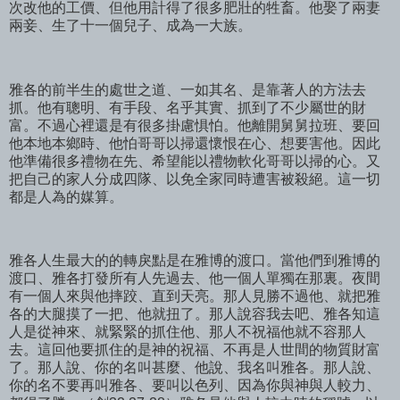
次改他的工價、但他用計得了很多肥壯的牲畜。他娶了兩妻
兩妾、生了十一個兒子、成為一大族。
雅各的前半生的處世之道、一如其名、是靠著人的方法去
抓。他有聰明、有手段、名乎其實、抓到了不少屬世的財
富。不過心裡還是有很多掛慮惧怕。他離開舅舅拉班、要回
他本地本鄉時、他怕哥哥以掃還懷恨在心、想要害他。因此
他準備很多禮物在先、希望能以禮物軟化哥哥以掃的心。又
把自己的家人分成四隊、以免全家同時遭害被殺絕。這一切
都是人為的媒算。
雅各人生最大的的轉戾點是在雅博的渡口。當他們到雅博的
渡口、雅各打發所有人先過去、他一個人單獨在那裏。夜間
有一個人來與他摔跤、直到天亮。那人見勝不過他、就把雅
各的大腿摸了一把、他就扭了。那人說容我去吧、雅各知這
人是從神來、就緊緊的抓住他、那人不祝福他就不容那人
去。這回他要抓住的是神的祝福、不再是人世間的物質財富
了。那人說、你的名叫甚麼、他說、我名叫雅各。那人說、
你的名不要再叫雅各、要叫以色列、因為你與神與人較力、