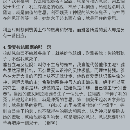
說：我有福啊！於是給他起名叫亞設，就是有福的意思。第五個
兒子出生了，利亞存感恩的心說：神給了我價值，給他起名叫以
薩迦，就是價值的意思。利亞领受了神賜的第六個兒子，与神同
在的见证何等丰盛，她给六子起名西布倫，就是同住的意思。
利亚时时刻刻赞美上帝的恩典和祝福，而雅各所爱的爱人却是另
有一番回应。
4.
愛妻拉結回應的那一窍
拉結見自己不給雅各生子，就嫉妒他姐姐，對雅各說：你給我孩
子，不然我就死了。
雅各立马反应說：叫你不生育的是神，我豈能代替他作主呢？雅
各虽然深爱拉结，无奈爱妻认识神的灵性极低，而理性特强。雅
各在大是大非的问题上从不迁就让步，他教育爱妻认识赐生命的
神，创造天地的主；希望她晓得神与人的正确关系，绝不可以喧
宾夺主，混淆是非。遗憾的是，拉结似是而非，自己做主“分别善
恶”。
当她的使女闢拉給雅各生了一個兒子。拉結說：神伸了我的
冤，給他起名叫但，就是伸冤的意思。第二個兒子起名叫拿弗他
利，就是相爭的意思。
（创
30
）心里充满着“嫉妒”与“纷争”。
等
到自己生了约瑟，也不晓得神的顧念和應允，认为神只是要除去
她的羞恥．就給他起名叫約瑟，就是增添的意思。意思想要耶和
華再增添一個兒子。（创
30
）