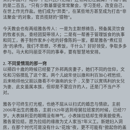
的是二百五。”只有少数基督徒常常聚会，学习圣经，改变自己，
在世上作光作盐。他们成为“异类”，在某些地方甚至成为打击“非
法聚会”的对象，官员揽财的“猎物”。
今天教会也有两组雅各传人：一是为主默想祷告，预备属灵饮食
的牧者长执，查经团契带领人；二是有一帮善于管理饭食的执事
和同工，善于制作家乡小吃的好像陈妈一家，都是雅各“煮红豆
汤”的承传。我们不思想，不煮饭，干什么？好好领受，争取多多
参与。马大和玛丽亚不同的事奉，要有智慧地安排。
2.
不同爱情观的那一窍
以掃四十歲的時候已经娶了外邦两房妻子，她们不同的信仰，文
化和习俗搅乱了这个家。
两个儿媳常使以撒和利百加心裡愁煩。
后来曉得他父親以撒看不中迦南的女子，又娶了以實瑪利的女兒
为妻。
此女虽属本族，但却是不蒙应许的人，还是门不当户不
对。
雅各宁可终生打光棍，也绝不屈从以扫式的婚恋与情欲。主前
2006
年出生的雅各，主前
1929
年逃到母舅拉班家的时候，已经
77
岁。大表妹利亚的眼睛没有神气，小表妹拉结却生得美貌俊秀。
雅各爱拉结，愿为拉结的缘故为丈人家当
7
年义工。新媳妇入洞
房，在那个时代可是没有什么“花烛”夜，更不可能有“掀起你的盖