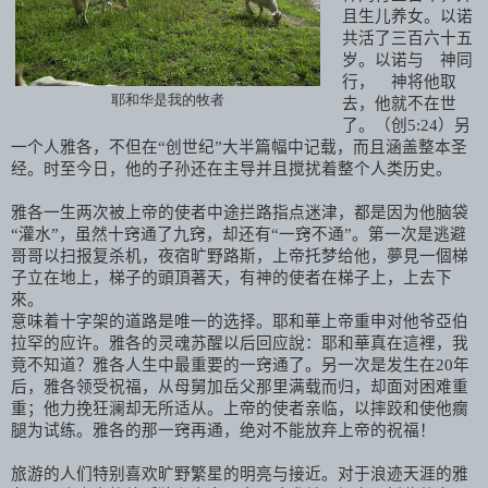
且生儿养女。以诺
共活了三百六十五
岁。以诺与 神同
行， 神将他取
耶和华是我的牧者
去，他就不在世
了。（创
5:24
）另
一个人雅各，不但在“创世纪”大半篇幅中记载，而且涵盖整本圣
经。时至今日，他的子孙还在主导并且搅扰着整个人类历史。
雅各一生两次被上帝的使者中途拦路指点迷津，都是因为他脑袋
“灌水”，虽然十窍通了九窍，却还有“一窍不通”。第一次是逃避
哥哥以扫报复杀机，夜宿旷野路斯，上帝托梦给他，夢見一個梯
子立在地上，梯子的頭頂著天，有神的使者在梯子上，上去下
來。
意味着十字架的道路是唯一的选择。耶和華上帝重申对他爷亞伯
拉罕的应许。雅各的灵魂苏醒以后回应說：耶和華真在這裡，我
竟不知道？雅各人生中最重要的一窍通了。另一次是发生在
20
年
后，雅各领受祝福，从母舅加岳父那里满载而归，却面对困难重
重；他力挽狂澜却无所适从。上帝的使者亲临，以摔跤和使他瘸
腿为试练。雅各的那一窍再通，绝对不能放弃上帝的祝福！
旅游的人们特别喜欢旷野繁星的明亮与接近。对于浪迹天涯的雅