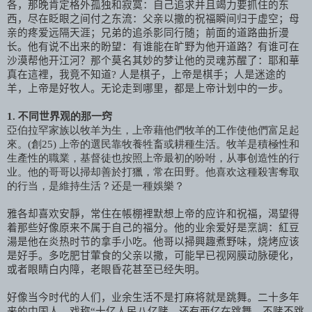
各，那晚肯定格外孤独和寂寞：自己追求并且竭力要抓住的东
西，尽在眨眼之间付之东流：父亲以撒的祝福瞬间归于虚空；母
亲的疼爱远隔天涯；兄弟的追杀影同行随；前面的道路曲折漫
长。他有说不出来的盼望：有谁能在旷野为他开道路？有谁可在
沙漠帮他开江河？那个莫名其妙的梦让他的灵魂苏醒了：耶和華
真在這裡，我竟不知道
?
人是棋子，上帝是棋手；人是迷途的
羊，上帝是好牧人。无论走到哪里，都是上帝计划中的一步。
1
.
不同
世界观
的那一窍
亞伯拉罕家族以牧羊为生，上帝藉他們牧羊的工作使他們富足起
來。
(
創
25)
上帝的選民靠牧養牲畜或耕種生活。牧羊是積極性和
生產性的職業，基督徒也按照上帝最初的吩咐，从事创造性的行
业。他的哥哥以掃却善於打獵，常在田野。他喜欢这種殺害奪取
的行当，是維持生活？还是一種娛樂？
雅各却喜欢安靜，常住在帳棚裡默想上帝的应许和祝福，渴望得
着那些好像原来不属于自己的福分。他的业余爱好是烹調：紅豆
湯是他在炎热时节的拿手小吃。他哥以掃興趣煮野味，烧烤应该
是好手。多吃肥甘葷食的父亲以撒，可能早已视网膜动脉硬化，
或者眼睛白内障，老眼昏花甚至已经失明。
好像当今时代的人们，业余生活不是打麻将就是跳舞。二十多年
来的中国人，戏称“十亿人民八亿赌，还有两亿在跳舞，不赌不跳