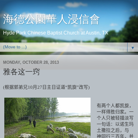
海德公園華人浸信會
Hyde Park Chinese Baptist Church at Austin, TX
▼
MONDAY, OCTOBER 28, 2013
雅各这一窍
(根据郭弟兄10月27日主日证道“凯旋”改写)
有两个人都凯旋，
一样得胜归家。一
个人只被轻描淡写
一句话：以诺生玛
土撒拉之后，与
神同行三百年，并