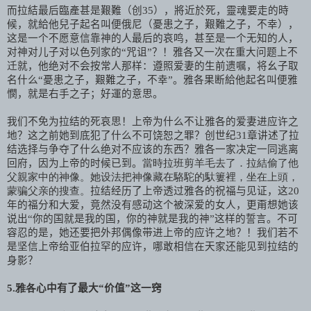
而拉結最后臨產甚是艱難（创
35
），將近於死，靈魂要走的時
候，就給他兒子起名叫便俄尼（憂患之子，艱難之子，不幸），
这是一个不愿意信靠神的人最后的哀鸣，甚至是一个无知的人，
对神对儿子对以色列家的“咒诅”？！雅各又一次在重大问题上不
迁就，他绝对不会按常人那样：遵照爱妻的生前遗嘱，将幺子取
名什么“憂患之子，艱難之子，不幸”。雅各果断給他起名叫便雅
憫，就是右手之子；好運的意思。
我们不免为拉结的死哀思！上帝为什么不让雅各的爱妻进应许之
地？这之前她到底犯了什么不可饶恕之罪？创世纪
31
章讲述了拉
结选择与争夺了什么绝对不应该的东西？雅各一家决定一同逃离
回府，因为上帝的时候已到。
當時拉班剪羊毛去了．拉結偷了他
父親家中的神像。她设法把神像藏在駱駝的馱簍裡，坐在上頭，
蒙骗父亲的搜查。
拉结经历了上帝透过雅各的祝福与见证，这
20
年的福分和大爱，竟然没有感动这个被深爱的女人，更甭想她该
说出“你的国就是我的国，你的神就是我的神”这样的誓言。不可
容忍的是，她还要把外邦偶像带进上帝的应许之地？！我们若不
是坚信上帝给亚伯拉罕的应许，哪敢相信在天家还能见到拉结的
身影？
5
.
雅各
心中有了最大“价值”这一窍