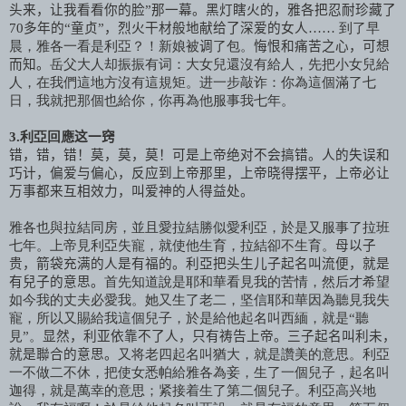
头来，让我看看你的脸”那一幕。黑灯瞎火的，雅各把忍耐珍藏了
70
多年的“童贞”，烈火干材般地献给了深爱的女人
……
到了早
晨，雅各一看是利亞？！新娘被
调
了包。
悔恨和痛苦之心，可想
而知。
岳父大人却振振有词：大女兒還沒有給人，先把小女兒給
人，在我們這地方沒有這規矩。进一步敲诈：你為這個滿了七
日，我就把那個也給你，你再為他服事我七年。
3
.
利亞回應
这一窍
错，错，错！莫，莫，莫！可是上帝绝对不会搞错。人的失误和
巧计，偏爱与偏心，反应到上帝那里，上帝晓得摆平，上帝必让
万事都来互相效力，叫爱神的人得益处。
雅各也與拉結同房，並且愛拉結勝似愛利亞，於是又服事了拉班
七年。上帝見利亞失寵，就使他生育，拉結卻不生育。
母以子
贵，箭袋充满的人是有福的。利亞把头生儿子起名叫流便，就是
有兒子的意思。
首先知道說是耶和華看見我的苦情，然后才希望
如今我的丈夫必愛我。她又生了老二，坚信耶和華因為聽見我失
寵，所以又賜給我這個兒子，於是給他起名叫西緬，就是“聽
見”。
显然，利亚依靠不了人，只有祷告上帝。三子起名叫利未，
就是聯合的意思。
又将老四起名叫猶大，就是讚美的意思。利亞
一不做二不休，把使女悉帕給雅各為妾，生了一個兒子，起名叫
迦得，就是萬幸的意思；紧接着生了第二個兒子。利亞高兴地