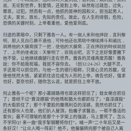
底。
无论對世界，對愛情，还是對上帝，纵然有过疏忽，过失，
罪恶，过犯。然而有一点，他抓的是神的国和义，担当起男人，
丈夫，家长，族长，先知的责任。故此，在人生的徘徊，危险，
恐惧的关键时刻，上帝看重他，爱他爱到底。
归途的黑暗中，只剩下雅各一人。
有一個人來和他摔跤，直到黎
明。那人見自己勝不過他，可怜他还在黑暗中继续搏斗和顽抗，
就將他的大腿窩摸了一把，使他的大腿窩，正在摔跤的時候就扭
了。上帝的使者說：天黎明了，容我去吧。言下之意
好像要撇下
他不管，让他继续瘸腿行走在世界。雅各的灵魂再度苏醒！雅各
說：你不給我祝福，我就不容你去。（创
32:24-26
）大腿不灵，
手还是可以抓住的，与他一生的德行相称，只是心灵的苏醒，促
使他恍然大悟，紧紧抓住这位成为人形的上帝，祷告也好，强求
也好，耍奈也好，随你怎么说，就是抓住上帝不放。
何止雅各一个呢？那小寡婦路得也是这样抓住了；妓女喇合抓住
了；曾经干过“賣淫嫖娼”的他瑪和猶大也都抓住了；“姦淫謀殺”
的大衛抓住了；那个不要脸的撒瑪利亞的淫婦，竟然也抓住了；
还有那伙人也是，他们扒人屋頂，抬癱子求醫
治，一帮不像话的
家伙；
最不可理喻的是那个十字架上的強盜，马上要死了，怎么
不学阿
Q?
来一曲“我手掣钢鞭将你打”，喊一声“二十年后又是一
条好汉！”让众人喝一阵彩？他不，他偏偏转向那个被自己人离