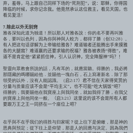
弃，羞辱，马上跟自己同样下场的“死刑犯”，说：耶稣，你得国
降临的时候，求你记念我。他竟然承认这位救主，看见天国，也
看见复活！
7.
除此以外无别窍
雅各深知此道为独道！所以那人对雅各說：你的名不要再叫雅
各，要叫以色列，因為你與神與人較力，都得了勝（创
32:28
）。
有人把这句话谬解为上帝输给雅各？难道输者还能腾出手来摸雅
各的大腿窩？难道赢的还要求输的祝福？雅各被表扬“得胜”，难
道不是肯定他“紧紧抓住神，引人认识神，完全降服神”吗？！
聖靈向眾教會所說的話，凡有耳的，就應當聽。得勝的，我必將
那隱藏的嗎哪賜給他．並賜他一塊白石，石上寫著新名．除了那
領受的以外，沒有人能認識。（
启
2:17
）君不信在
天家
得奖赏
的
分量
与质量
应该不会是“平均主义”，也不可能“吃大锅饭”吧？
得勝的，我要賜他在我寶座上與我同坐，就如我得了勝，在我父
的寶座上與他同坐一般。
（启
3:21
）这里说的该不会是所有人都
要跟万王之王一同挤在一个座位上吧？
在乎與不在乎我们的得胜与归家呢？從上往下是俯瞰，那是神的
恩典與預定；從下往上是仰望，那是人的回應与决定。因為我們