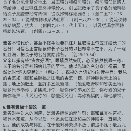
長子名分包含雙分地土，君王職分和祭司職分。祭司職任是將人
帶給神，君王職任是將神帶給人。創世記啟示了長子名分能轉移
給次子見證曾经有四例：從以掃轉移給雅各；（創二五
22
～
26
，
29
～
34
；）從謝拉轉移給法勒斯；（創三八
27
～
30
；）從流便轉
移給約瑟，犹大；（創四九
3
～
4
，代上五
1
；）以及從瑪拿西轉
移給以法蓮。（創四八
12
～
20
。）
雅各不惜代价，甚至不擇手段要抓住并且取得上帝应许给长子的
名分！可惜名正言顺该得长子名分的以扫却毫不在乎，为了一碗
紅豆湯，把長子的名分賣給雅各。（创
25:29-34
）
父亲以撒有些“贪食好酒”，眼睛虽然失明，心灵依然独通一窍，
长子的名分是神赐给儿子的至宝。他以先知的名分宣告祝福，虽
然此时“酒肉穿肠过” （創
27
），祝福的言语却句句传神旨：我兒
的香氣如同耶和華賜福之田地的香氣一樣。
願神賜你天上的甘
露，地上的肥土，並許多五穀新酒。（他爱吃野味却赞美土地）
願多民事奉你，多國跪拜你．願你作你弟兄的主，你母親的兒子
向你跪拜．凡咒詛你的，願他受咒詛．為你祝福的，願他蒙福。
6.
惟有雲梯十架这一道
雅各对神对人的回应，是雅各醒悟的那时刻：耶和華真在這裡，
我竟不知道。从今以后，他愿意住在耶和華的神殿中，直到永
远。
他的成功与得胜，在于他对神緊抓不放，窮追不捨；最后九
九归一，不再流浪。他对神对人愛到底，追到底，賴到底，抓到