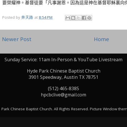
要榮耀神。基督徒要「凡事謝恩。因為這是神在基督耶穌裏向
Posted by
奔天路
at
8:54 PM
Newer Post
Home
Sunday Service: 11am In-Person & YouTube Livestream
Hyde Park Chinese Baptist Church
3901 Speedway, Austin TX 78751
(512) 465-8385
hpcbclive@gmail.com
Park Chinese Baptist Church. All Rights Reserved. Picture Window th