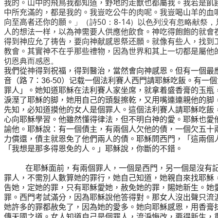
我的。山中的飛鳥我都知道，野地的走獸也都屬我。我若是飢
中所充滿的，都是我的。我豈吃公牛的肉呢。我豈喝山羊的血
向至高者还你的願。
」（詩
50
：
8-14
）以色列没有忽略献祭，
人的想法一样，以為神需要人供應他飲食。神吃得飽飽的就會
得到神应允了祷告，要向神献感恩祭还願。就像有些人，找到
教會。其實神不在乎那些禮物，因為世界和其上一切都是屬他
切恩典而感恩。
我們從
神
得到祝福，得到醫治，當然㑹向神感恩。但有一個最
音（路
：
）记载一個法利賽人西門請耶穌吃飯。有一個
7
36-50
罪人」。她知道耶穌在法利賽人家坐席，就拿着盛香膏的玉瓶
淚溼了耶穌的脚，她用自己的頭髮擦乾，又用嘴連連親他的脚
先知，必知道摸他的女人是個罪人。這個法利賽人請耶穌吃飯
心向耶穌學習。他雖然懂得律法，但不明白神的愛。耶穌也愛
諭他。耶穌說：有一個債主，有兩個人欠他的債，一個欠五十
力償還，債主就恩免了他們兩人的債。耶穌問西門，「這兩個
「我想是那多得恩免的人。」耶穌說，你斷的不錯。
在耶穌面前，有兩個罪人，一個是西門，另一個是沒有
罪人，不需別人數算她的罪行，她自己知道，她親自來找耶穌
告她，定她的罪，只有耶穌愛她，赦免她的罪，賜她新生。她
罪。西門考試滿分，因為耶穌說他答得對。那女人沒出聲只流
她許多的罪都赦免了，因為她的愛多。她向耶穌感恩，用香膏
傳天國之道。女人知道自己是個罪人，流淚悔改，要得新生，