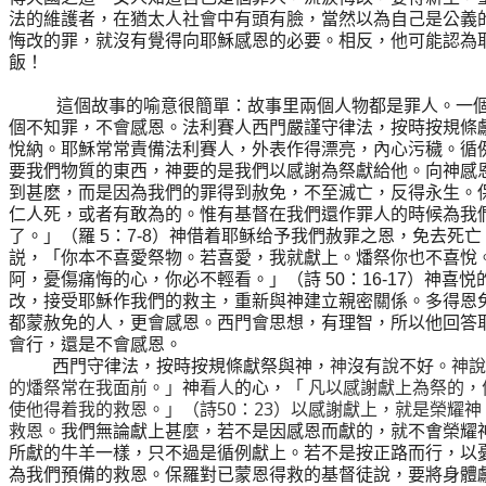
法的維護者，在猶太人社會中有頭有臉，當然以為自己是公義
悔改的罪，就沒有覺得向耶穌感恩的必要。相反，他可能認為
飯！
這個故事的喻意很簡單：故事里兩個人物都是罪人。一
個不知罪，不會感恩。法利賽人西門嚴謹守律法，按時按規條
悅納。耶穌常常責備法利賽人，外表作得漂亮，內心污穢。循
要我們物質的東西，神要的是我們以感謝為祭獻給他。向神感
到甚麽，而是因為我們的罪得到赦免，不至滅亡，反得永生。
仁人死，或者有敢為的。惟有基督在我們還作罪人的時候為我
了。」（羅
：
）神借着耶稣给予我們赦罪之恩，免去死亡
5
7-8
説，「你本不喜愛祭物。若喜愛，我就獻上。燔祭你也不喜悅
阿，憂傷痛悔的心，你必不輕看。」（詩
：
）神喜悦
50
16-17
改，接受耶穌作我們的救主，重新與神建立親密關係。多得恩
都蒙赦免的人，更會感恩。西門會思想，有理智，所以他回答
會行
，
還是不會感恩。
西門守律法，按時按規條獻祭與神，
神
沒有
說
不好
。神說
的燔祭常在我面前。」
神
看人
的心，
「
凡以感謝獻上為祭的，
使他得着我的救恩。」（詩
50
：
23
）以感謝獻上，就是榮耀神
救恩。
我們無論獻上甚麼，若不是因感恩而獻的，就不㑹榮耀
所獻的牛羊一樣，只不過是循例獻上。若不是按正路而行，以
為我們預備的救恩。保羅對已蒙恩得救的基督徒說，要將身體