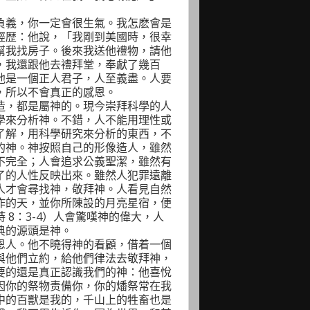
負義，你一定會很生氣。我怎麽會是
經歴：他說，「我剛到美國時，很幸
幫我找房子。後來我送他禮物，請他
，我還跟他去禮拜堂，奉獻了幾百
他是一個正人君子，人至義盡。人要
，所以不會真正的感恩。
造，都是屬神的。現今崇拜科學的人
學來分析神。不錯，人不能用理性或
了解，用科學研究來分析的東西，不
的神。神按照自己的形像造人，雖然
不完全；人會追求公義聖潔，雖然有
了的人性反映出來。雖然人犯罪遠離
人才會尋找神，敬拜神。人看見自然
作的天，並你所陳設的月亮星宿，便
詩
8
：
3-4
）人會驚嘆神的偉大，人
典的源頭是神。
恩人。他不曉得神的看顧，借着一個
與他們立約，給他們律法去敬拜神，
要的還是真正認識我們的神：他喜悅
因你的祭物责備你，你的燔祭常在我
中的百獸是我的，千山上的牲畜也是