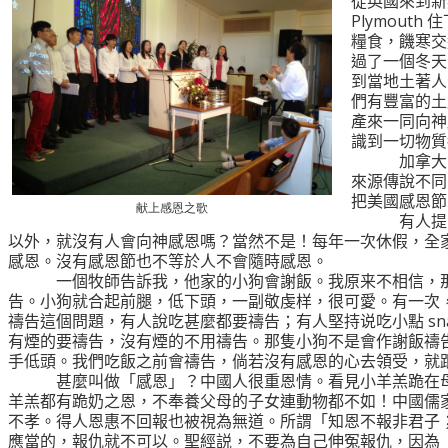
從英國來到新
Plymouth
住
糧食，饑寒交
過了一個冬天
到當地土著人
們有豐富的土
產來一同向神
識到一切物質
加拿大
來源傳說不同
把美國感恩節
献上感恩之歌
有人提
以外，就沒有人會向神感恩嗎？當然不是！每年一次休假，全
感恩。沒有感恩節也不等於人不會隨時感恩。
一個牧師告訴我，他家的小狗會謝飯。我原来不相信，
告。小狗就合起前腿，低下頭，一副敬虔样，很可愛。有一次
禱告這個問題，有人說吃甚麼都要禱告；有人堅持说吃小點
sn
有煙的要禱告，沒有煙的不用禱告。那隻小狗不是會作謝飯禱
手低頭。我們吃飯之前會禱告，倘若沒有感恩的心去領受，就
甚麼叫做「感恩」？中國人很重恩情。看見小羊羔跪在
羊羔都有跪奶之恩，不奉養父母的子女連動物都不如！中國儒
不孝。得人恩惠不回報也被視為無道。所謂「知恩不報非君子
應當的，報仇就不可以。聖經説，不要為自己伸冤報仇，因為