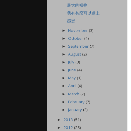
最大的禮物
我有甚麼可以獻上
感恩
November
(3)
►
October
(4)
►
September
(7)
►
August
(2)
►
July
(3)
►
June
(4)
►
May
(1)
►
April
(4)
►
March
(7)
►
February
(7)
►
January
(3)
►
2013
(51)
►
2012
(28)
►