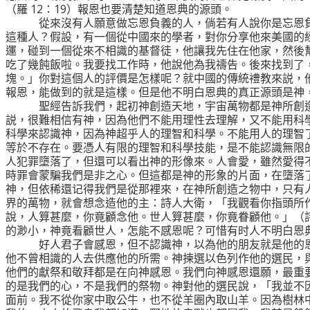
（羅
12
：
19
）報恩也要清楚知道恩典的源頭。
從來沒有人願意做忘恩負義的人，倘若有人說你是忘恩
這種人？假設，有一個從中國來的學者，對你分享他來美國的
運，碰到一個從來不相識的基督徒，他讓我先住在他家，然後
吃了幾飩飯啦。我要找工作時，他說他為我禱告。後來找到了
塊。」你對這個人的評價是怎樣呢？就中國的傳統禮教來説，
報恩，能做到的就是這樣。但是他不明白恩典的真正源頭是神
聖經告訴我們，起初神創造天地，宇宙萬物都是神所創
説，很難相信有神，因為他們不能用理性去理解，又不能用科
科學來認識神，因為神超乎人的理智和科學。不能用人的理智
等於不存在。要憑人有限的理智和科學技能，是不能認識無限
人犯罪墮落了，但還可以看出神的形像來。人會愛，雖然愛得
時罪會蒙騙我們是非之心。但這都是神的形象的片面，在墮落
神，但依稀還记得我們是從那裡來，在神所創造之物中，只有
界的萬物，就會想念造他的主：詩人大衛，「我觀看你指頭所
說，人算甚麼，你竟顧念他。世人算甚麼，你竟眷顧他。」（
的渺小，神竟看顧世人，怎能不感恩呢？可惜有时人不明白恩
好人君子會感恩，但不認識神，以為他的朋友就是他的
他不曾相識的人去供應他的所需。神揀選以色列作他的選民，
他們的獻祭和敬拜都是在向神感恩。我們向神感恩還願，最重
的是我們的心，不是我們的祭物。神對他的選民說，「我並不
面前。我不從你家中取公牛，也不從羊圈內取山羊。因為樹林