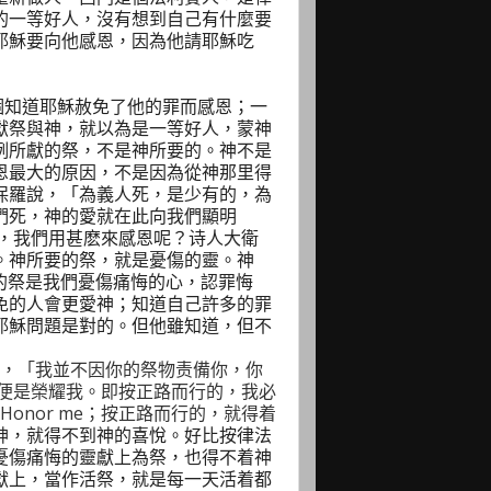
的一等好人，沒有想到自己有什麼要
耶穌要向他感恩，因為他請耶穌吃
個知道耶穌赦免了他的罪而感恩；一
獻祭與神，就以為是一等好人，蒙神
例所獻的祭，不是神所要的。神不是
恩最大的原因，不是因為從神那里得
保羅說，「為義人死，是少有的，為
們死，神的愛就在此向我們顯明
，我們用甚麽來感恩呢？诗人大衛
。神所要的祭，就是憂傷的靈。神
的祭是我們憂傷痛悔的心，認罪悔
免的人會更愛神；知道自己許多的罪
耶穌問題是對的。但他雖知道，但不
，「我並不因你的祭物责備你，你
便是榮耀我。即按正路而行的，我必
Honor me
；按正路而行的，就得着
神，就得不到神的喜悅。好比按律法
憂傷痛悔的靈獻上為祭，也得不着神
獻上，當作活祭，就是每一天活着都