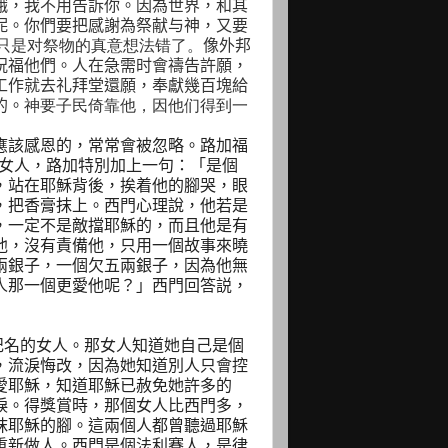
餓，我不用告訴你。因為世界，和其
呢。你們要把感謝為祭献与神，又要
只是对祭物的真意想法错了。
像外邦
祝福他們。人在急需时會禱告許願，
工作就去礼拜堂還願，奉獻幾百塊給
的。
神要子民倚靠他，因他们得到一
應該感恩的，常常會被忽略。路加福
女人，路加特別加上一句：「是個
，站在耶穌背後，挨着他的腳哭，眼
，把香膏抹上。西門心理說，他若是
，一定不是敵擋耶穌的，而且他是有
他，沒有責備他，只用一個故事來曉
兩銀子，一個欠五兩銀子，因為他無
人那一個更愛他呢？」西門回答説，
記名的女人。那女人知道她自己是個
，流淚悔改，因為她知道別人只會控
愛耶穌，知道耶穌已赦免她許多的
淚。得獎賞時，那個女人比西門多，
抹耶穌的腳。這兩個人都曾聽過耶穌
重新做人。西門是個法利賽人，是律