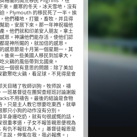
英格蘭的開荒移民
Pilgrims
，在
下來。嚴寒的冬天，冰天雪地，沒有
迫，
Plymouth
的移民死了一半。挨
，他們種地，打獵，畜牧，并且得
幫助，安居下來。那一年神祝福他
產。他們就和印弟安人朋友，拿土
感恩。神讓他們能存活，使他们認
都是神所賜的，就加倍的感恩。
的感恩節是十月第一個星期一，其
。後來一些美國人移民到加拿大，
吃火鷄的風俗帶到北國來。
出一個很有意思的問題：除了美加
家歡聚吃火鷄，看足球，不見得是會
那天目睹了牧師训狗，牧师說，禱
，一班基督徒在團契查經班討論謝飯
acks
不用禱告。最後的結論是食物
告，只是主人教它想要吃東西，就舉
跟那只小狗的动作沒有分別。
母羊身邊吃奶，就有句很感慨的話，
家很重孝道，子女不報答親恩便視為
；有仇不報狂為人。」基督徒報恩是
「主說，伸寃在我，我必報應。」