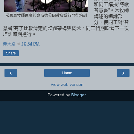
和同工講授“詩歌
智慧書”。
常牧師
常思恩牧師再度蒞臨海德公園教會舉行門徒培訓
講述的總論部
分，使同工對“智
慧書”有了比較清楚的整體架構與概念。
同工們期盼著下一次
培訓如期進行。
奔天路
at
10:54 PM
Share
‹
›
Home
View web version
Powered by
Blogger
.