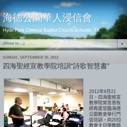
海德公園華人浸信會
Hyde Park Chinese Baptist Church at Austin, TX
▼
SUNDAY, SEPTEMBER 30, 2012
四海聖經宣教學院培訓“詩歌智慧書”
2012年9月21
日，四海聖經宣
教學院常思恩牧
師再度蒞臨海德
公園教會舉行門
徒培訓，向20位
教會主日學教師