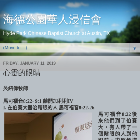
海德公園華人浸信會
Hyde Park Chinese Baptist Church at Austin, TX
▼
FRIDAY, JANUARY 11, 2019
心靈的眼睛
吳紹偉牧師
馬可福音
8:22- 9:1
離開加利利
IV
I.
在伯賽大醫治瞎眼的人
馬可福音
8:22-26
馬可福音
8:22
後
來他們到了伯賽
大，有人帶了一
個瞎眼的人到他