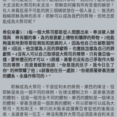
大支派和大祭司利未支派。 耶穌如何擁有所有受膏的稱號？
在人來看這是不可能的將三個稱號放在一個人身上。 施洗約
翰稱耶穌為神的羔羊，耶穌可以成為我們的祭物，但祂怎麼
能成為大祭司呢？
希伯來書
5
：
1
每一個大祭司都是從人間選出來，奉派替人辦
理與 神有關的事，為的是要獻上禮物和贖罪的祭物。
2
他能
夠溫和地對待那些無知和迷誤的人，因為他自己也被軟弱所
困。
3
因此，他怎樣為人民的罪獻祭，也應該怎樣為自己的罪
獻祭。
4
沒有人可以自己取得這大祭司的尊榮，只有像亞倫一
樣，蒙神選召的才可以。
5
照樣，基督也沒有自己爭取作大祭
司的尊榮，而是曾經對他說：
“
你是我的兒子，我今日生了
你
”
的神榮耀了他；
6
就像他在另一處說：
“
你是照著麥基洗德
的體系，永遠作祭司的。
”
耶穌成為大祭司，不是從利未的條例，摩西的律法，但
耶穌是來自一個不同的條例，在律法體制之外，是麥基洗德
的體制。 這是一個完全不同的體制。摩西的體制是一個律法
的體制，麥基洗德是一個恩典的體制。所以耶穌可以成為大
祭司，先知和王。 神只向大衛承諾彌賽亞會從他的後裔出
來，永遠會有一位王。 神沒有應許大祭司必須是來自利未支