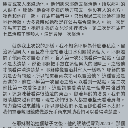
朋友或家人來幫助他。 他們懇求耶穌去醫治他，所以那裡的
人很多。 耶穌把他從祂身邊的地方帶去一個没有人的地方，
獨自和他在一起。 在馬可福音中，只出現過三次耶穌在單獨
地行神蹟，大多數時候祂都是在公共場合醫治人。 第一次是
在馬可五章，祂把睚魯的女兒從死裡復活，第二次是在馬可
七章治癒了聾啞人，這是最後一次醫治。
就像我上次說的那樣，我不知道耶穌為什麼要私底下醫
治這個男人，而且為什麽祂要吐口水和觸摸這個人。 耶穌還
問了他兩次才醫治了他。 盲人第一次只能看得一點點，但都
不是太清楚。 然後耶穌把手放在這個男人的眼睛上，之後他
才能看得清清楚楚。 耶穌能像醫治其他人一樣嗎？ 耶穌的能
力是否有問題，所以祂需要兩次才可以醫治他？ 這種醫治是
漸進的，他在耶穌第一次醫治之後可以看到一點點，第二次
他比第一次看得更好。這個詞能看清楚是一個非常強烈的
詞，這意味著看得很遠遠的東西。 隨著年齡的增長，我們的
眼睛越來越有問題，現在我們很多人都需要整天看著屏幕。
視力變得越來越糟，所以即使我們不是盲卻也看得不太好。
我們需要戴眼鏡或做激光手術來幫助我們可以看得清楚些。
在耶穌醫治這個瞎子之後，他的眼睛從零到
20/20
。 那個