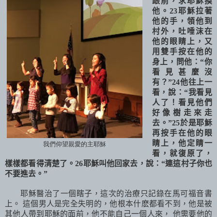
跟前，求耶穌摸
他。
23
耶穌拉著
他的手，領他到
村外，吐唾沫在
他的眼睛上，又
用雙手按在他的
身上，問他：
“
你
看見甚麼沒
有？
”24
他往上一
看，說：
“
我看見
人了！看見他們
好像樹走來走
去。
”25
於是耶穌
再按手在他的眼
睛上，他定睛一
我們仰望親愛的主耶穌
看，就復原了，
樣樣都看得清楚了。
26
耶穌叫他回家去，說：
“
連這村子你也
不要進去。
”
耶穌醫治了一個瞎子，這次的治療只記錄在馬可福音書
上。 這個男人是完全失明的，他根本什麽都看不到，他是被
其他人帶到耶穌的面前，他不能自己一個人來， 他需要他的