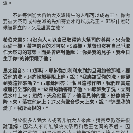
派。
不是每個從大衛猶大支派所生的人都可以成為王。 你需
要被大祭司或神差派的先知膏立才可以成為王。 耶穌什麽時
候被膏立的，又是誰膏立祂？
希伯來書
5
：
4
沒有人可以自己取得這大祭司的尊榮，只有像
亞倫一樣，蒙神選召的才可以。
5
照樣，基督也沒有自己爭取
作大祭司的尊榮，而是曾經對他說：
“
你是我的兒子，我今日
生了你
”
的神榮耀了他；
馬太福音
3
：
13
那時，耶穌從加利利來到約旦河約翰那裡，要
受他的洗。
14
約翰想要阻止他，說：
“
我應該受你的洗，你卻
到我這裡來嗎？
” 15
耶穌回答：
“
暫且這樣作吧。我們理當這
樣履行全部的義。
”
於是約翰答應了他。
16
耶穌受了洗，立刻
從水中上來；忽然，天為他開了，他看見神的靈，好像鴿子
降下來，落在他身上；
17
又有聲音從天上來，說：
“
這是我的
愛子，我所喜悅的。
”
對於很多人猶大人或者非猶大人來說，彌賽亞仍然是很
難理解，因為人不可能解决大祭司和君王之間的矛盾。 因
此，當彼得承認耶穌是彌賽亞時，祂告訴彼得，這不是從人