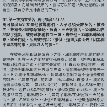
來的知識，而是神所啟示的，彼得可以知道耶穌是彌賽亞
-
神
自己，其實亦算是神自己的工作。
III.
第一次預言受苦
馬可福音
8:31-33
馬可福音
8:31
於是他教導他們，人子必須受許多苦，被長
老、祭司長和經學家棄絕、殺害，三天後復活。
32
耶穌坦白
地說了這話，彼得就把他拉到一邊，責怪他。
33
耶穌轉過身
來，望著門徒，斥責彼得說：
“
撒但，退到我後面去！因為你
不思念神的事，只思念人的事。
”
在彼得承認耶穌是彌賽亞之後，耶穌開始告訴他們祂將
會被殺，但在三天之後祂會從死裡復活過來。 彼得從耶穌那
裡聽到這件事之後，他非常失望並且斥責耶穌要這樣做。 彼
得可能是對耶穌即將死去感到失望，這意味著彼得會失去一
切。 所以他不想讓耶穌死。 但是耶穌意識到這不僅僅是彼得
的想法，也是來自撒旦的想法。 所以耶穌斥責撒但。 我發現
這個事情很有趣。 當耶穌出生時，撒但試圖用大希律王的手
殺死祂。 現在耶穌說祂將被殺，撒但試圖阻止耶穌。 我不認
為撒旦是為了耶穌的死，而是為了耶穌在死後第三天的復
活。 撒旦希望耶穌死，但他不想耶穌復活，他知道耶穌復活
後會發生什麼事情。 這意味著他輸了，耶穌贏了。 我們也贏