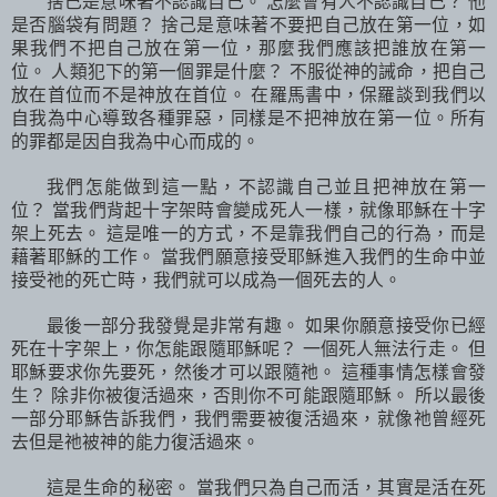
捨己是意味著不認識自己。 怎麼會有人不認識自己？ 他
是否腦袋有問題？ 捨己是意味著不要把自己放在第一位，如
果我們不把自己放在第一位，那麼我們應該把誰放在第一
位。 人類犯下的第一個罪是什麼？ 不服從神的誡命，把自己
放在首位而不是神放在首位。 在羅馬書中，保羅談到我們以
自我為中心導致各種罪惡，同樣是不把神放在第一位。所有
的罪都是因自我為中心而成的。
我們怎能做到這一點，不認識自己並且把神放在第一
位？ 當我們背起十字架時會變成死人一樣，就像耶穌在十字
架上死去。 這是唯一的方式，不是靠我們自己的行為，而是
藉著耶穌的工作。 當我們願意接受耶穌進入我們的生命中並
接受祂的死亡時，我們就可以成為一個死去的人。
最後一部分我發覺是非常有趣。 如果你願意接受你已經
死在十字架上，你怎能跟隨耶穌呢？ 一個死人無法行走。 但
耶穌要求你先要死，然後才可以跟隨祂。 這種事情怎樣會發
生？ 除非你被復活過來，否則你不可能跟隨耶穌。 所以最後
一部分耶穌告訴我們，我們需要被復活過來，就像祂曾經死
去但是祂被神的能力復活過來。
這是生命的秘密。 當我們只為自己而活，其實是活在死