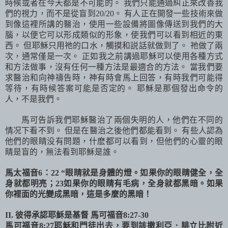
時候或者在今天都是不可能的。 我們只能通過糾正來改善我
們的視力，而不是從盲到
20/20
。 有人正在開發一些技術來做
到像這裡所講的醫治，使用一些設備將圖像傳送到我們的大
腦，以便它可以形成類似的形象，使我們可以看到相近的
東
西
。 但耶穌只用祂的口水，觸摸和説話就做到了。 祂做了兩
次，通常僅是一次。 正如我之前講過耶穌可以使用各種方式
和方法做事，沒有任何一種方法是最適合的方法。 當我們要
求醫治和向神禱告時，神有時會馬上回答，有時我們可能得
等待，有時候答案可能是否定的。 耶穌是那個發出命令的
人，不是我們。
馬可告訴我們耶穌醫治了兩個失明的人，他們在不同的
情况下看不到。 但是在醫治之後他們都能看到。 有些人認為
他們的眼睛没有問題，什麽都可以看到，但他們的心靈的眼
睛是盲的，無法看到耶穌是誰。
馬太福音
6
：
22 “
眼睛就是身體的燈。如果你的眼睛健全，全
身就都明亮；
23
如果你的眼睛有毛病，全身就都黑暗。如果
你裡面的光變成黑暗，這是多麼的黑暗！
II.
彼得承認耶穌是基督
馬可福音
8:27-30
馬可福音
8:27
耶穌和門徒出去，要到該撒利亞．腓立比附近