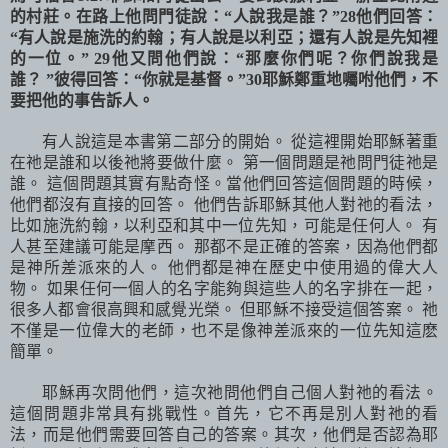
的村莊。在路上他問門徒說：
“
人說我是誰？
”28
他們回答：
“
有人說是施洗的約翰；有人說是以利亞；還有人說是先知裡
的一位。
” 29
他又問他們說：
“
那麼你們呢？你們說我是
誰？
”
彼得回答：
“
你就是基督。
”30
耶穌鄭重地囑咐他們，不
要把他的事告訴人。
有人說這是本書第二部分的開始。 從這裡開始耶穌著重
在祂是誰和以後祂將要做什麼。 第一個問題是祂問門徒祂是
誰。 這個問題其實有點奇怪。當他們回答這個問題的時候，
他們都沒有直接的回答。 他們告訴耶穌其他人對祂的看法，
比如施洗約翰，以利亞和其中一位先知，可能是任何人。 有
人甚至建議可能是摩西。 那都不是正確的答案，因為他們都
是神所差派來的人。 他們都是神在歷史中使用過的偉大人
物。 如果任何一個人的名字能夠與這些人的名字排在一起，
很多人都會很高興和感覺光榮。 但耶穌不接受這個答案。 祂
不僅是一位偉大的老師，也不是像神差派來的一位先知這麽
簡單。
耶穌再次問他們，這次祂問他們自己個人對祂的看法。
這個問題非常具有挑戰性。首先，它不再是別人對祂的看
法，而是他們需要回答自己的答案。其次，他們是否認為耶