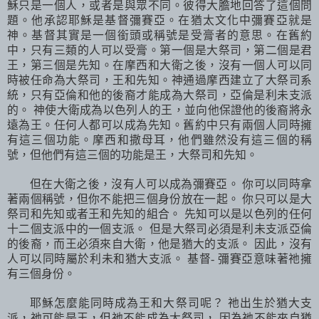
穌只是一個人，或者是與眾不同。彼得大膽地回答了這個問
題。他承認耶穌是基督彌賽亞。在猶太文化中彌賽亞就是
神。基督其實是一個銜頭或稱號是受膏者的意思。在舊約
中，只有三類的人可以受膏。第一個是大祭司，第二個是君
王，第三個是先知。在摩西和大衛之後，沒有一個人可以同
時被任命為大祭司，王和先知。神通過摩西建立了大祭司系
統，只有亞倫和他的後裔才能成為大祭司，亞倫是利未支派
的。 神使大衛成為以色列人的王，並向他保證他的後裔將永
遠為王。任何人都可以成為先知。舊約中只有兩個人同時擁
有這三個功能。摩西和撒母耳，他們雖然没有這三個的稱
號，但他們有這三個的功能是王，大祭司和先知。
但在大衛之後，沒有人可以成為彌賽亞。 你可以同時拿
著兩個稱號，但你不能把三個身份放在一起。 你只可以是大
祭司和先知或者王和先知的組合。 先知可以是以色列的任何
十二個支派中的一個支派。 但是大祭司必須是利未支派亞倫
的後裔，而王必須來自大衛，他是猶大的支派。 因此，沒有
人可以同時屬於利未和猶大支派。 基督
-
彌賽亞意味著祂擁
有三個身份。
耶穌怎麼能同時成為王和大祭司呢？ 祂出生於猶大支
派，祂可能是王，但祂不能成為大祭司， 因為祂不能來自猶