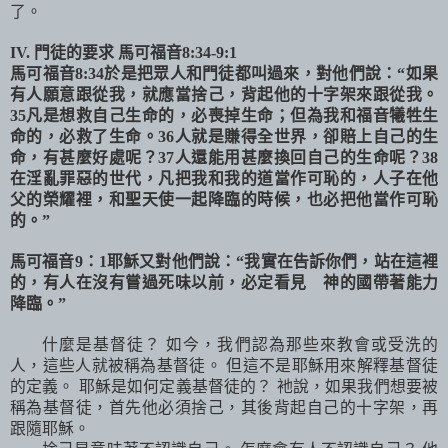
了。
IV.
門徒的要求
馬可福音
8:34-9:1
馬可福音
8:34
於是把眾人和門徒都叫過來，對他們說：
“
如果
有人願意跟從我，就應當捨己，背起他的十字架來跟從我。
35
凡是想救自己生命的，必喪掉生命；但為我和福音犧牲生
命的，必救了生命。
36
人就是賺得全世界，卻賠上自己的生
命，有甚麼好處呢？
37
人還能用甚麼換回自己的生命呢？
38
在淫亂罪惡的世代，凡把我和我的道當作可恥的，人子在他
父的榮耀裡，和聖天使一起降臨的時候，也必把他當作可恥
的。
”
馬可福音
9
：
1
耶穌又對他們說：
“
我實在告訴你們，站在這裡
的，有人在沒有嘗過死味以前，必定看見 神的國帶著能力
降臨。
”
什麼是基督徒？ 如今，我們認為那些來教會或受洗的
人，這些人就被稱為基督徒。 但這不是耶穌用來解釋基督徒
的定義。 耶穌是如何定義基督徒的？ 衪說，如果我們想要被
稱為基督徒，首先他必須捨己，其後背起自己的十字架，再
跟隨耶穌。