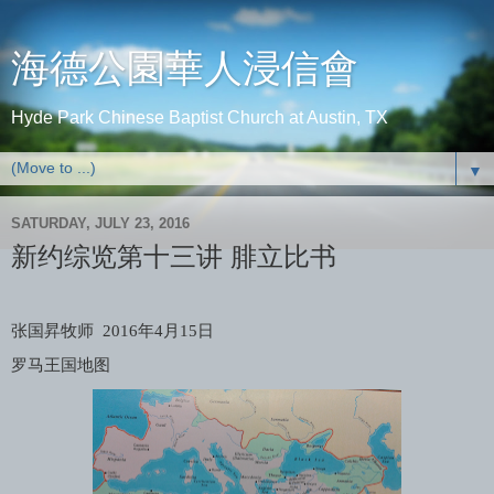
海德公園華人浸信會
Hyde Park Chinese Baptist Church at Austin, TX
▼
SATURDAY, JULY 23, 2016
新约综览第十三讲 腓立比书
张国昇牧师
2016
年
4
月
15
日
罗马王国地图