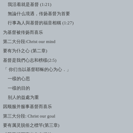
我活着就是基督
(1:21)
無論什么境遇，传扬基督为首要
行事為人與基督的福音相稱
(1:27)
为基督被传扬而喜乐
第二大分段
:Christ our mind
要有为仆之心
(
第二章
)
基督是我們心志和榜樣
(2:5)
「 你们当以基督耶稣的心为心．」
一樣的心思
一樣的目的
别人的益處为重
因顺服并服事基督而喜乐
第三大分段
: Christ our goal
要有属灵脱俗之標竿
(
第三章
)