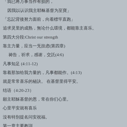
「我已將万事当作有损的，
因我以认识我主耶稣基督为至寶」
「忘記背後努力面前，向着標竿直跑」
追求灵里的成熟，無论什么環境，都能靠主喜乐。
第四大分段
:Christ our strength
靠主力量，应当一旡挂虑
(
第四章
)
祷告，祈求，感谢，交託
(4:6)
凡事知足
(4:11-12)
靠着那加给我力量的，凡事都能作。
(4:13)
就是常常喜乐的秘訣。 在基督里得平安。
结语（
4:20-23
）
願主耶穌基督的恩，常在你们心里。
心里平安就有喜乐
沒有特別提名问安祝福。
第一章主要教訓