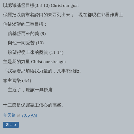
以認識基督目標
(3:8-10) Christ our goal
保羅把以前靠着誇口的東西列出來；
現在都現在都看作糞土
信徒渴望的三重目標：
信基督而來的義
(9)
與他一同受苦
(10)
盼望得從上來的獎賞
(11-14)
主是我的力量
Christ our strength
「我靠着那加給我力量的，凡事都能做」
靠主喜樂
(4:4)
主近了，應該一無掛慮
十三節是保羅靠主信心的高峯。
奔天路
at
7:05 AM
Share