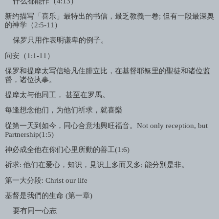
什么都能作（
4:13
）
新约描写「喜乐」最特出的书信，最乏教義一卷
;
但有一段最深奥
的神学（
2:5-11
）
保罗只用作表明谦卑的例子。
问安（
1:1-11
）
保罗和提摩太写信给凡住腓立比，在基督耶稣里的聖徒和诸位监
督，诸位执事。
提摩太与他同工， 甚至在罗馬。
每逢想念他们，为他们祈求，就喜樂
從第一天到如今，同心合意地興旺福音。
Not only reception, but
Partnership(1:5)
神必成全他在你们心里所動的善工
(1:6)
祈求
:
他们在爱心，知识，見识上多而又多
;
能分別是非。
第一大分段
: Christ our life
基督是我們的生命
(
第一章
)
要有同一心志