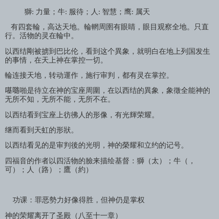
獅
:
力量；牛
:
服待；人
:
智慧；鹰
:
属天
有四套輪，高达天地。輪輞周圉有眼睛，眼目观察全地。只直
行。活物的灵在輪中。
以西结剛被掳到巴比伦，看到这个異象，就明白在地上列国发生
的事情，在天上神在掌控一切。
輪连接天地，转动運作，施行审判，都有灵在掌控。
𠼻𡀔
啪是待立在神的宝座周圍，在以西结的異象，象徵全能神的
无所不知，无所不能，无所不在。
以西结看到宝座上彷彿人的形像，有光輝荣耀。
继而看到天虹的形狀。
以西结看见的是审判後的光明，神的榮耀和立约的记号。
四福音的作者以四活物的臉来描绘基督：獅（太）；牛（，
可）；人（路）；鷹（約）
功课：罪恶勢力好像得胜，但神仍是掌权
神的荣耀离开了圣殿（八至十一章）