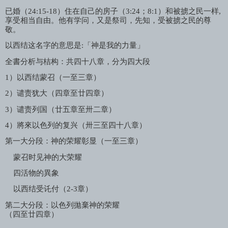
已婚（
24:15-18
）住在自己的房子（
3:24
；
8:1
）和被掳之民一样
,
享受相当自由。他有学问，又是祭司，先知，受被掳之民的尊
敬。
以西结这名字的意思是
:
「神是我的力量」
全書分析与桔构：共四十八章，分为四大段
1
）以西结蒙召（一至三章）
2
）谴责犹大（四章至廿四章）
3
）谴责列国（廿五章至卅二章）
4
）將來以色列的复兴（卅三至四十八章）
第一大分段：神的荣耀彰显（一至三章）
蒙召时见神的大荣耀
四活物的異象
以西结受讬付（
2-3
章）
第二大分段：以色列拋棄神的荣耀
（四至廿四章）