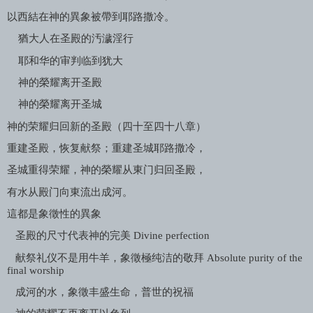
以西結在神的異象被帶到耶路撒冷。
猶大人在圣殿的汚濊淫行
耶和华的审判临到犹大
神的榮耀离开圣殿
神的榮耀离开圣城
神的荣耀归回新的圣殿（四十至四十八章）
重建圣殿，恢复献祭；重建圣城耶路撒冷，
圣城重得荣耀，神的榮耀从東门归回圣殿，
有水从殿门向東流出成河。
這都是象徵性的異象
圣殿的尺寸代表神的完美
Divine perfection
献祭礼仪不是用牛羊，象徵極纯洁的敬拜
Absolute purity of the
final worship
成河的水，象徵丰盛生命，普世的祝福