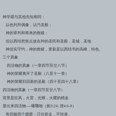
神学观与其他先知相同：
以色列拜偶像，沾汚圣殿；
神的审判和将来的救赎；
但以西结把焦点放在祌的圣民和圣殿，圣城，圣地
神信实守约，神的救赎，更新是以西结书的高峰，特色。
三个異象
四活物的異象（一章四节至廿八节）
神的荣耀离开了圣殿（八至十一章）
神的荣耀归回新的圣殿（四十至四十八章）
四活物的異象（一章四节至廿八节）
背景是狂风，火雲，光輝，火耀的精金
显出来四活物
----
𠼻𡀔
啪（創
3:24;
啓
4:6-8
）
有四臉四个翅膀；只往前走，不转身。