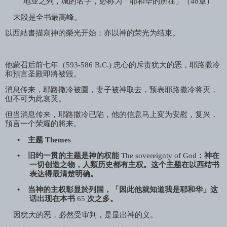
地业之列，城的名字，必称为「耶和华的所在」（
48
章）
末段是全书最高峰。
以西結書描寫神的榮光开始；亦以神的荣光为结束。
他蒙召后前七年（
593-586 B.C.)
忠心的斥责犹大的恶，耶路撒冷
和預言圣殿即將被毁。
消息传来，耶路撒冷被圍，妻子被神取去，预表耶路撒冷将灭，
但不可为此哀哭。
但当消息传来，耶路撒冷已陷，他的信息马上変为安慰，复兴，
預言一个荣耀的將来。
•
主题
Themes
•
旧约一贯的主题是神的权能
The sovereignty of God
：神在
一切创造之物，人類历史都有主权。这个主题在以西结书
表达得最清楚明确。
•
当神的主权彰显於列国，「因此他就知道我是耶和华」这
话出现在本书
65
次之多。
因犹大的恶，必然受审判，是显出神的义。