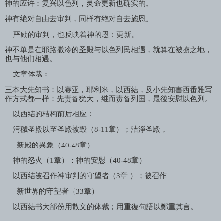
神的应许：复兴以色列，灵命更新也确实的。
神有绝对自由去审判，同样有绝对自去施恩。
严励的审判，也反映着神的恩：更新。
神不单是在耶路撒冷的圣殿与以色列民相遇，就算在被掳之地，
也与他们相遇。
文章体裁：
三本大先知书：以赛亚，耶利米，以西結，及小先知書西番雅写
作方式都一样：先责备犹大，继而责备列国，最後安慰以色列。
以西结的桔构前后相应：
污穢圣殿以至圣殿被毁（
8-11
章）；洁淨圣殿，
新殿的異象（
40-48
章）
神的怒火（
1
章）：神的安慰（
40-48
章）
以西结被召作神审判的守望者（
3
章 ）；被召作
新世界的守望者（
33
章）
以西結书大部份用散文的体裁；用重復句語以鄭重其言。