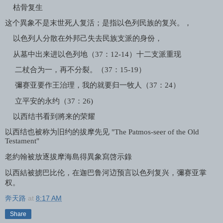
枯骨复生
这个異象不是末世死人复活；是指以色列民族的复兴。，
以色列人分散在外邦己失去民族支派的身份，
从墓中出来进以色列地（
37
：
12-14
）十二支派重现
二杖合为一，再不分裂。（
37
：
15-19
）
彌赛亚要作王治理，我的就要归一牧人（
37
：
24
）
立平安的永约（
37
：
26)
以西结书看到將来的荣耀
以西结也被称为旧约的拔摩先见
"The Patmos-seer of the Old
Testament"
老約翰被放逐拔摩海島得異象寫啓示錄
以西結被掳巴比伦，在迦巴鲁河䢍预言以色列复兴，彌赛亚掌
权。
奔天路
at
8:17 AM
Share