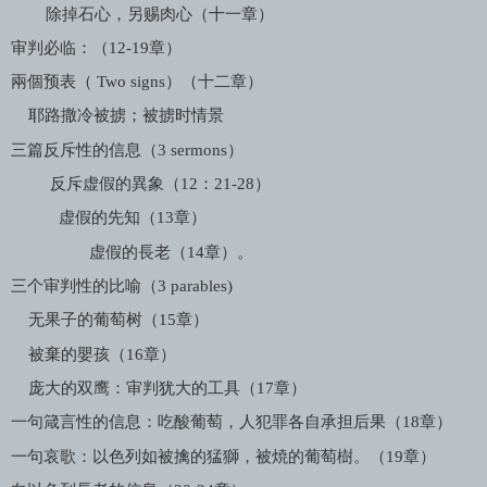
除掉石心，另赐肉心（十一章）
审判必临：（
12-19
章）
兩個预表（
Two signs
）（十二章）
耶路撒冷被掳；被掳时情景
三篇反斥性的信息（
3 sermons
）
反斥虚假的異象（
12
：
21-28
）
虚假的先知（
13
章）
虚假的長老（
14
章）。
三个审判性的比喻（
3 parables)
无果子的葡萄树（
15
章）
被棄的嬰孩（
16
章）
庞大的双鹰：审判犹大的工具（
17
章）
一句箴言性的信息：吃酸葡萄，人犯罪各自承担后果（
18
章）
一句哀歌：以色列如被擒的猛獅，被焼的葡萄樹。（
19
章）