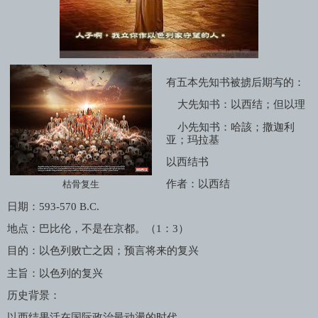
有五本先知书被掳后期㝍的：
大先知书：以西结；但以理
小先知书：哈該；撒迦利
亚；玛拉基
以西结书
作者：以西结
枯骨复生
日期：
593-570 B.C.
地点：巴比伦，不是在京都。（
1
：
3
）
目的：以色列败亡之因；预言将来的复兴
主旨：以色列的复兴
历史背景：
以西结果活在国际政治最动盪的时代。