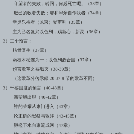
守望者的失败；转回，何必死亡呢。（
33
章）
肥己的牧者失败；耶和华亲自作牧者（
34
章）
幸災乐禍者（以東）受审判（
35
章）
主为己名复兴以色列，赐新心，新灵（
36
章）
2
）三个预言：
枯骨复生（
37
章）
兩枝木杖连为一；以色列必合国（
37
章）
預言歌革之被殲灭（
38-39
章）
（这歌革分啓示録
20:37-9
节的歌革不同）
3
）千禧国度的预言（
40-48
章）
新聖殿出現（
40-42
章）
神的荣耀从東门进入（
43
章）
论正确的献祭与敬拜（
43-45
章）
殿檻下水向東流成河（
47
章）