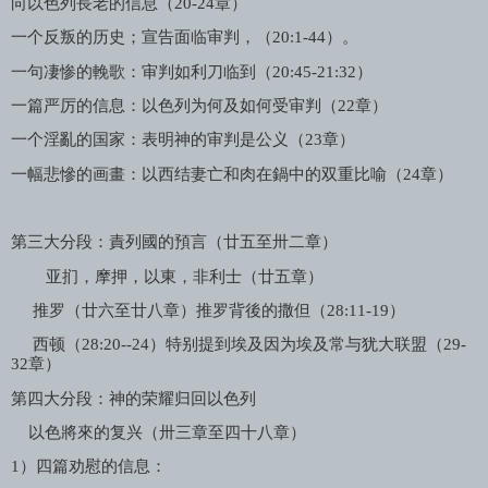
向以色列長老的信息（
20-24
章）
一个反叛的历史；宣告面临审判，（
20:1-44
）。
一句凄惨的輓歌：审判如利刀临到（
20:45-21:32
）
一篇严厉的信息：以色列为何及如何受审判（
22
章）
一个淫亂的国家：表明神的审判是公义（
23
章）
一幅悲慘的画畫：以西结妻亡和肉在鍋中的双重比喻（
24
章）
第三大分段：責列國的預言（廿五至卅二章）
亚扪，摩押，以東，非利士（廿五章）
推罗（廿六至廿八章）推罗背後的撒但（
28:11-19
）
西顿（
28:20--24
）特别提到埃及因为埃及常与犹大联盟（
29-
32
章）
第四大分段：神的荣耀归回以色列
以色將來的复兴（卅三章至四十八章）
1
）四篇劝慰的信息：