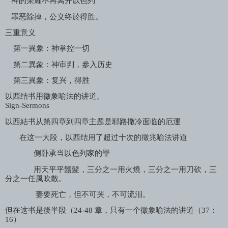
神的荣耀不再离开以色列
罪恶除掉，公义终於得胜。
三重意义
第一異象：神掌控一切
第二異象：神审判，參入历史
第三異象：复兴，得胜
以西结书用徵象喻法的讲道。
Sign-Sermons
以西結书从第四章到四章主题是耶路撒冷面临的厄運
在这一大段，以西结用了超过十次的徵兆喻法讲道
侧卧承当以色列家的罪
用天平平鬚髮，三分之一用火燒，三分之一用刀砍，三
分之一任風吹散。
妻要死亡，但不可哭，不可流泪。
但在这书是後半段（
24-48
章，只有一个徵象喻法的讲道（
37
：
16
）