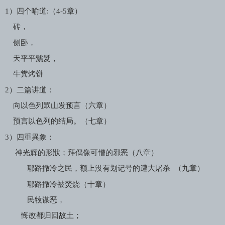
1
）四个喻道
:
（
4-5
章）
砖，
侧卧，
天平平鬚髮，
牛糞烤饼
2
）二篇讲道：
向以色列眾山发预言（六章）
预言以色列的结局。（七章）
3
）四重異象：
神光辉的形狀；拜偶像可憎的邪恶（八章）
耶路撒冷之民，额上没有划记号的遭大屠杀
（九章）
耶路撒冷被焚烧（十章）
民牧谋恶，
悔改都归回故土；