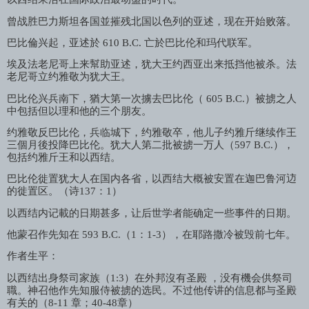
曾战胜巴力斯坦各国並摧残北国以色列的亚述，现在开始败落。
巴比倫兴起，亚述於
610 B.C.
亡於巴比伦和玛代联军。
埃及法老尼哥上来幫助亚述，犹大王约西亚出来抵挡他被杀。法
老尼哥立约雅敬为犹大王。
巴比伦兴兵南下，猶大第一次擄去巴比伦（
605 B.C.
）被掳之人
中包括但以理和他的三个朋友。
约雅敬反巴比伦，兵临城下，约雅敬卒，他儿子约雅斤继续作王
三個月後投降巴比伦。犹大人第二批被掳一万人（
597 B.C.
），
包括约雅斤王和以西结。
巴比伦徙置犹大人在国内各省，以西结大概被安置在迦巴鲁河䢍
的徙置区。（诗
137
：
1
）
以西结内记載的日期甚多，让后世学者能确定一些事件的日期。
他蒙召作先知在
593 B.C.
（
1
：
1-3
），在耶路撒冷被毁前七年。
作者生平：
以西结出身祭司家族（
1:3
）在外邦沒有圣殿 ，没有機会供祭司
職。神召他作先知服侍被掳的选民。不过他传讲的信息都与圣殿
有关的（
8-11
章；
40-48
章）